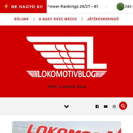
Skip to content
t a vég?
Power Rankings 26/27 – #1
Játéks
RÓLUNK |
A NAGY DVSC MECCS |
JÁTÉKOSKERINGŐ
DVSC szurkolói blog