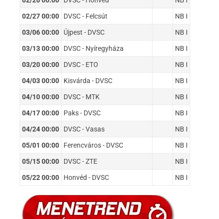
02/20 00:00
DVSC - Honvéd
NB I
02/27 00:00
DVSC - Felcsút
NB I
03/06 00:00
Újpest - DVSC
NB I
03/13 00:00
DVSC - Nyíregyháza
NB I
03/20 00:00
DVSC - ETO
NB I
04/03 00:00
Kisvárda - DVSC
NB I
04/10 00:00
DVSC - MTK
NB I
04/17 00:00
Paks - DVSC
NB I
04/24 00:00
DVSC - Vasas
NB I
05/01 00:00
Ferencváros - DVSC
NB I
05/15 00:00
DVSC - ZTE
NB I
05/22 00:00
Honvéd - DVSC
NB I