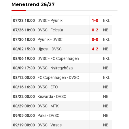
Menetrend 26/27
07/23 18:00
DVSC - Pyunik
1-0
EKL
07/26 18:00
DVSC - Felcsút
0-2
NB I
07/30 18:00
Pyunik - DVSC
0-0
EKL
08/02 15:30
Újpest - DVSC
4-2
NB I
08/06 19:00
DVSC - FC Copenhagen
EKL
08/09 17:30
DVSC - Nyíregyháza
NB I
08/12 00:00
FC Copenhagen - DVSC
EKL
08/16 16:30
DVSC - ETO
NB I
08/22 00:00
Kisvárda - DVSC
NB I
08/29 00:00
DVSC - MTK
NB I
09/05 00:00
Paks - DVSC
NB I
09/19 00:00
DVSC - Vasas
NB I