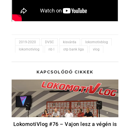
2019-2020
DVSC
kisvárda
lokomotivblog
lokomotivlog
nb I
otp bank liga
vlog
KAPCSOLÓDÓ CIKKEK
LokomotiVlog #76 – Vajon lesz a végén is