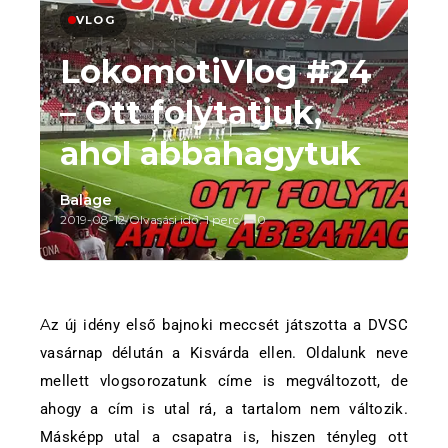
VLOG
LokomotiVlog #24
– Ott folytatjuk,
ahol abbahagytuk
Balage
2019-08-12
/
Olvasási idő: 1 perc
/
0
Az új idény első bajnoki meccsét játszotta a DVSC
vasárnap délután a Kisvárda ellen. Oldalunk neve
mellett vlogsorozatunk címe is megváltozott, de
ahogy a cím is utal rá, a tartalom nem változik.
Másképp utal a csapatra is, hiszen tényleg ott