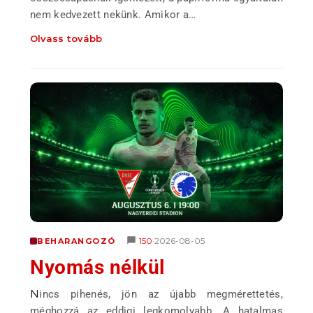
nem kedvezett nekünk. Amikor a…
Olvass tovább
150
2026-08-05
BEHARANGOZÓ
•
Nyomás nélkül
Nincs pihenés, jön az újabb megmérettetés,
méghozzá az eddigi legkomolyabb. A hatalmas