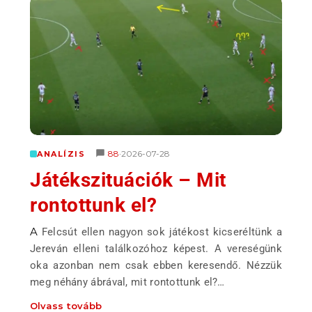
88
2026-07-28
ANALÍZIS
•
Játékszituációk – Mit
rontottunk el?
A Felcsút ellen nagyon sok játékost kicseréltünk a
Jereván elleni találkozóhoz képest. A vereségünk
oka azonban nem csak ebben keresendő. Nézzük
meg néhány ábrával, mit rontottunk el?…
Olvass tovább