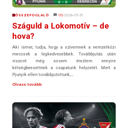
135
2026-07-31
ÖSSZEFOGLALÓ
•
Száguld a Lokomotív – de
hova?
Aki ismer, tudja, hogy a szívemnek a nemzetközi
meccsek a legkedvesebbek. Továbbjutás után
viszont még sosem éreztem ennyire
kétségbeesettnek a csapatunk helyzetét. Mert a
Pjunyik ellen továbbjutottunk,…
Olvass tovább