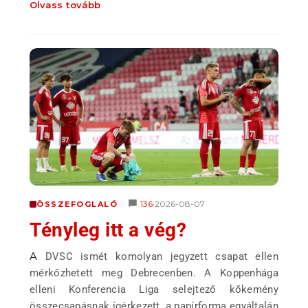
Olvass tovább
136
2026-08-07
ÖSSZEFOGLALÓ
•
Tényleg itt a vég?
A DVSC ismét komolyan jegyzett csapat ellen
mérkőzhetett meg Debrecenben. A Koppenhága
elleni Konferencia Liga selejtező kőkemény
összecsapásnak ígérkezett, a papírforma egyáltalán