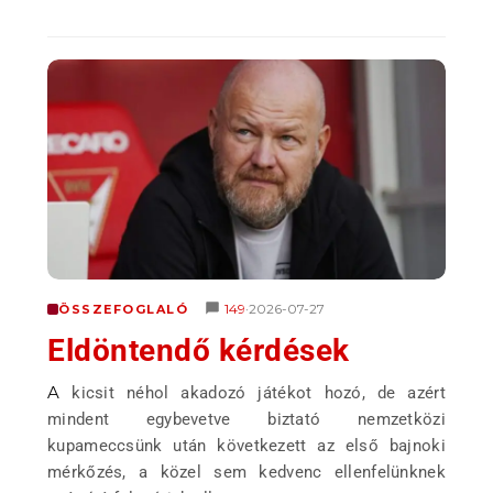
149
2026-07-27
ÖSSZEFOGLALÓ
•
Eldöntendő kérdések
A kicsit néhol akadozó játékot hozó, de azért
mindent egybevetve biztató nemzetközi
kupameccsünk után következett az első bajnoki
mérkőzés, a közel sem kedvenc ellenfelünknek