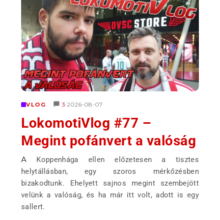
3
2026-08-07
VLOG
•
LokomotiVlog #77 –
Megint pofánvert a valóság
A Koppenhága ellen előzetesen a tisztes
helytállásban, egy szoros mérkőzésben
bizakodtunk. Ehelyett sajnos megint szembejött
velünk a valóság, és ha már itt volt, adott is egy
sallert.