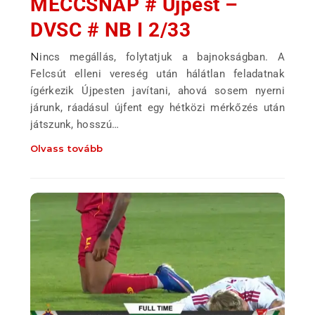
MECCSNAP # Újpest –
DVSC # NB I 2/33
Nincs megállás, folytatjuk a bajnokságban. A
Felcsút elleni vereség után hálátlan feladatnak
ígérkezik Újpesten javítani, ahová sosem nyerni
járunk, ráadásul újfent egy hétközi mérkőzés után
játszunk, hosszú…
Olvass tovább