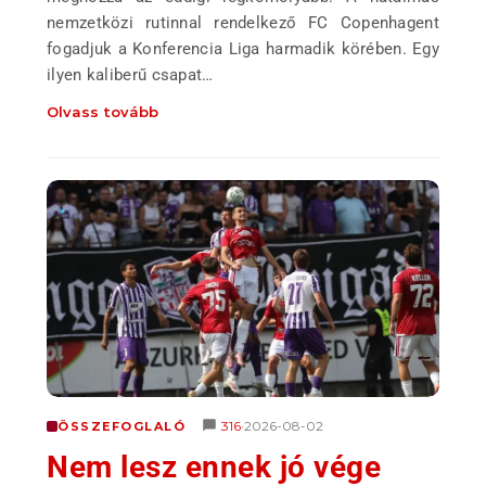
nemzetközi rutinnal rendelkező FC Copenhagent
fogadjuk a Konferencia Liga harmadik körében. Egy
ilyen kaliberű csapat…
Olvass tovább
316
2026-08-02
ÖSSZEFOGLALÓ
•
Nem lesz ennek jó vége