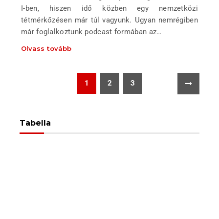
I-ben, hiszen idő közben egy nemzetközi
tétmérkőzésen már túl vagyunk. Ugyan nemrégiben
már foglalkoztunk podcast formában az…
Olvass tovább
1
2
3
Tabella