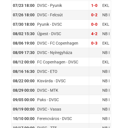
07/23 18:00
DVSC - Pyunik
1-0
EKL
07/26 18:00
DVSC - Felcsút
0-2
NB I
07/30 18:00
Pyunik - DVSC
0-0
EKL
08/02 15:30
Újpest - DVSC
4-2
NB I
08/06 19:00
DVSC - FC Copenhagen
0-3
EKL
08/09 17:30
DVSC - Nyíregyháza
NB I
08/12 00:00
FC Copenhagen - DVSC
EKL
08/16 16:30
DVSC - ETO
NB I
08/22 00:00
Kisvárda - DVSC
NB I
08/29 00:00
DVSC - MTK
NB I
09/05 00:00
Paks - DVSC
NB I
09/19 00:00
DVSC - Vasas
NB I
10/10 00:00
Ferencváros - DVSC
NB I