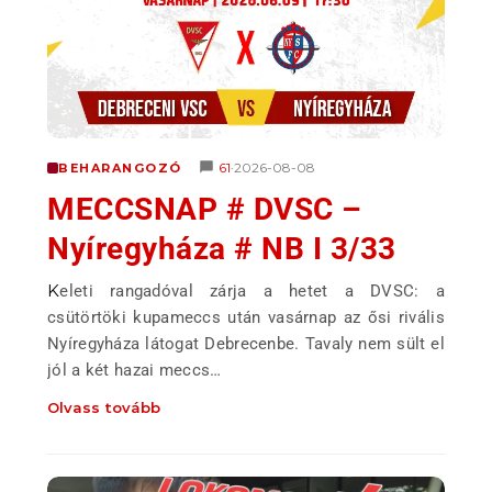
61
2026-08-08
BEHARANGOZÓ
•
MECCSNAP # DVSC –
Nyíregyháza # NB I 3/33
Keleti rangadóval zárja a hetet a DVSC: a
csütörtöki kupameccs után vasárnap az ősi rivális
Nyíregyháza látogat Debrecenbe. Tavaly nem sült el
jól a két hazai meccs…
Olvass tovább