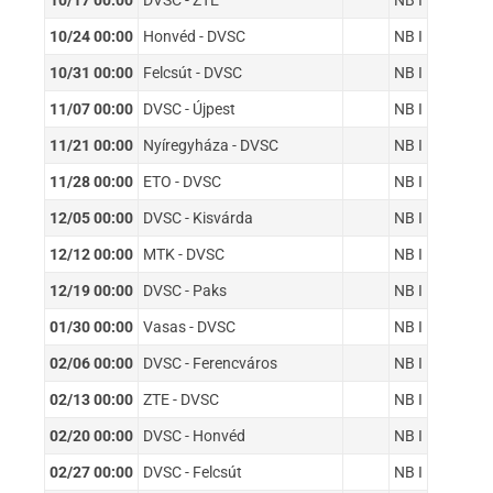
10/17 00:00
DVSC - ZTE
NB I
10/24 00:00
Honvéd - DVSC
NB I
10/31 00:00
Felcsút - DVSC
NB I
11/07 00:00
DVSC - Újpest
NB I
11/21 00:00
Nyíregyháza - DVSC
NB I
11/28 00:00
ETO - DVSC
NB I
12/05 00:00
DVSC - Kisvárda
NB I
12/12 00:00
MTK - DVSC
NB I
12/19 00:00
DVSC - Paks
NB I
01/30 00:00
Vasas - DVSC
NB I
02/06 00:00
DVSC - Ferencváros
NB I
02/13 00:00
ZTE - DVSC
NB I
02/20 00:00
DVSC - Honvéd
NB I
02/27 00:00
DVSC - Felcsút
NB I