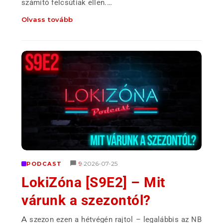
számító felcsútiak ellen.…
Olvass tovább
9
2026-07-25
PODCAST
•
LokiZóna [S9E2] – Mit
várunk a szezontól?
A szezon ezen a hétvégén rajtol – legalábbis az NB