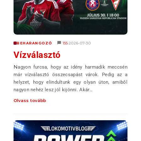
155
2026-07-30
BEHARANGOZÓ
•
Vízválasztó
Nagyon furcsa, hogy az idény harmadik meccsén
már vízválasztó összecsapást várok. Pedig az a
helyzet, hogy elindultunk egy olyan úton, amiből
nagyon nehéz lesz jól kijönni. Akár…
Olvass tovább