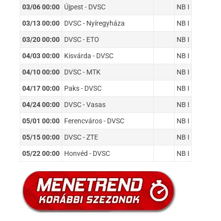
03/06 00:00
Újpest - DVSC
NB I
03/13 00:00
DVSC - Nyíregyháza
NB I
03/20 00:00
DVSC - ETO
NB I
04/03 00:00
Kisvárda - DVSC
NB I
04/10 00:00
DVSC - MTK
NB I
04/17 00:00
Paks - DVSC
NB I
04/24 00:00
DVSC - Vasas
NB I
05/01 00:00
Ferencváros - DVSC
NB I
05/15 00:00
DVSC - ZTE
NB I
05/22 00:00
Honvéd - DVSC
NB I