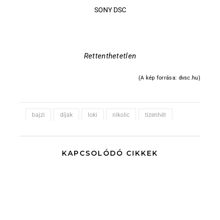
SONY DSC
Rettenthetetlen
(A kép forrása: dvsc.hu)
bajzi
díjak
loki
nikolic
tizenhét
KAPCSOLÓDÓ CIKKEK