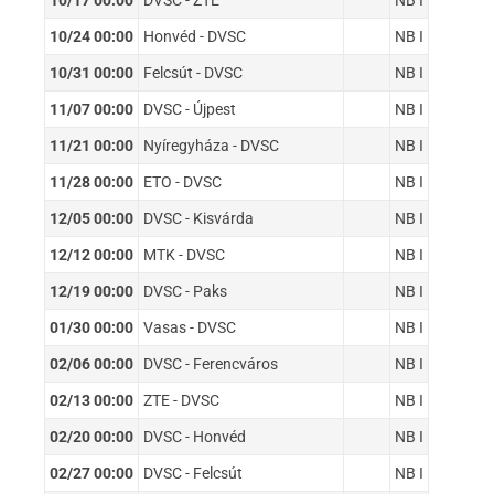
10/17 00:00
DVSC - ZTE
NB I
10/24 00:00
Honvéd - DVSC
NB I
10/31 00:00
Felcsút - DVSC
NB I
11/07 00:00
DVSC - Újpest
NB I
11/21 00:00
Nyíregyháza - DVSC
NB I
11/28 00:00
ETO - DVSC
NB I
12/05 00:00
DVSC - Kisvárda
NB I
12/12 00:00
MTK - DVSC
NB I
12/19 00:00
DVSC - Paks
NB I
01/30 00:00
Vasas - DVSC
NB I
02/06 00:00
DVSC - Ferencváros
NB I
02/13 00:00
ZTE - DVSC
NB I
02/20 00:00
DVSC - Honvéd
NB I
02/27 00:00
DVSC - Felcsút
NB I