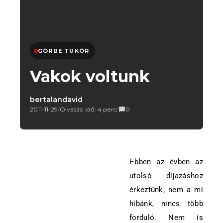
GÖRBE TÜKÖR
Vakok voltunk
bertalandavid
2011-11-29
/
Olvasási idő: 4 perc
/
0
Ebben az évben az
utolsó díjazáshoz
érkeztünk, nem a mi
hibánk, nincs több
forduló. Nem is