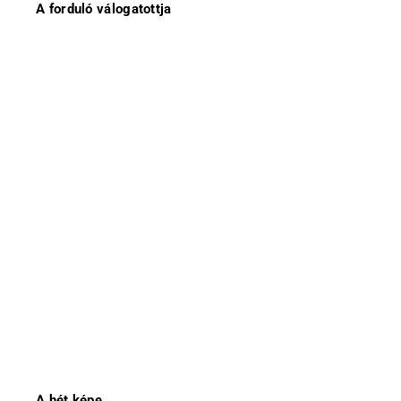
A forduló válogatottja
A hét képe