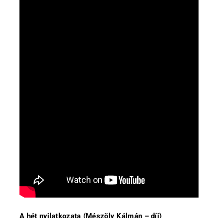
A hét nyilatkozata (Mészöly Kálmán – díj)