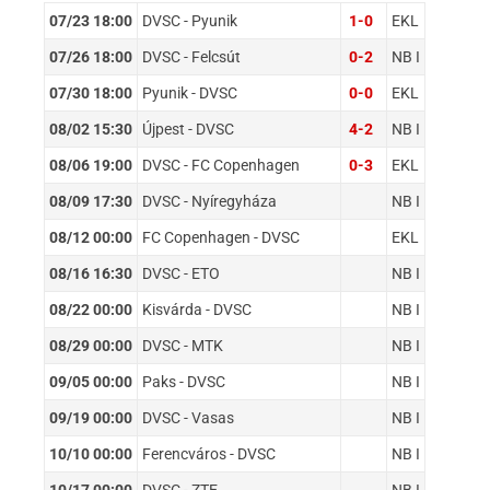
07/23 18:00
DVSC - Pyunik
1-0
EKL
07/26 18:00
DVSC - Felcsút
0-2
NB I
07/30 18:00
Pyunik - DVSC
0-0
EKL
08/02 15:30
Újpest - DVSC
4-2
NB I
08/06 19:00
DVSC - FC Copenhagen
0-3
EKL
08/09 17:30
DVSC - Nyíregyháza
NB I
08/12 00:00
FC Copenhagen - DVSC
EKL
08/16 16:30
DVSC - ETO
NB I
08/22 00:00
Kisvárda - DVSC
NB I
08/29 00:00
DVSC - MTK
NB I
09/05 00:00
Paks - DVSC
NB I
09/19 00:00
DVSC - Vasas
NB I
10/10 00:00
Ferencváros - DVSC
NB I