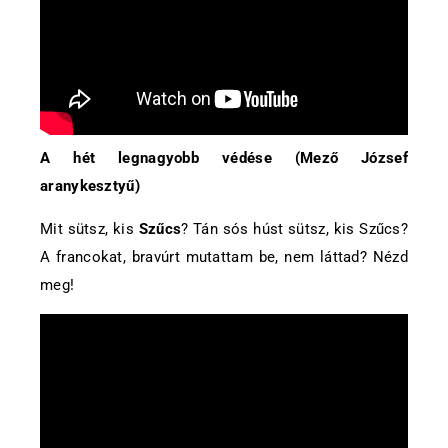
A hét legnagyobb védése (Mező József
aranykesztyű)
Mit sütsz, kis
Szűcs
? Tán sós húst sütsz, kis Szűcs?
A francokat, bravúrt mutattam be, nem láttad? Nézd
meg!