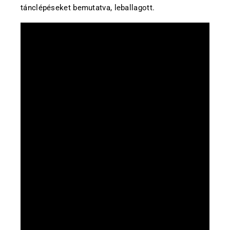
tánclépéseket bemutatva, leballagott.