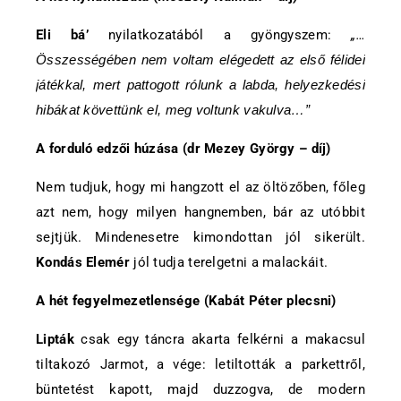
Eli bá’
nyilatkozatából a gyöngyszem:
„…
Összességében nem voltam elégedett az első félidei
játékkal, mert pattogott rólunk a labda, helyezkedési
hibákat követtünk el, meg voltunk vakulva…”
A forduló edzői húzása (dr Mezey György – díj)
Nem tudjuk, hogy mi hangzott el az öltözőben, főleg
azt nem, hogy milyen hangnemben, bár az utóbbit
sejtjük. Mindenesetre kimondottan jól sikerült.
Kondás Elemér
jól tudja terelgetni a malackáit.
A hét fegyelmezetlensége (Kabát Péter plecsni)
Lipták
csak egy táncra akarta felkérni a makacsul
tiltakozó Jarmot, a vége: letiltották a parkettről,
büntetést kapott, majd duzzogva, de modern