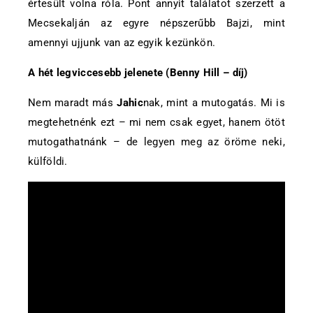
értesült volna róla. Pont annyit találatot szerzett a
Mecsekalján az egyre népszerűbb Bajzi, mint
amennyi ujjunk van az egyik kezünkön.
A hét legviccesebb jelenete (Benny Hill – díj)
Nem maradt más
Jahic
nak, mint a mutogatás. Mi is
megtehetnénk ezt – mi nem csak egyet, hanem ötöt
mutogathatnánk – de legyen meg az öröme neki,
külföldi.