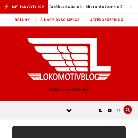
Skip to content
– #1
Játékszituációk – Mit rontottunk el?
RÓLUNK |
A NAGY DVSC MECCS |
JÁTÉKOSKERINGŐ
DVSC szurkolói blog