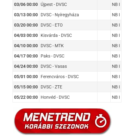
03/06 00:00
Újpest - DVSC
NB I
03/13 00:00
DVSC - Nyíregyháza
NB I
03/20 00:00
DVSC - ETO
NB I
04/03 00:00
Kisvárda - DVSC
NB I
04/10 00:00
DVSC - MTK
NB I
04/17 00:00
Paks - DVSC
NB I
04/24 00:00
DVSC - Vasas
NB I
05/01 00:00
Ferencváros - DVSC
NB I
05/15 00:00
DVSC - ZTE
NB I
05/22 00:00
Honvéd - DVSC
NB I