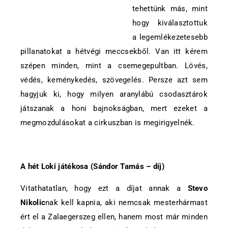
tehettünk más, mint
hogy kiválasztottuk
a legemlékezetesebb
pillanatokat a hétvégi meccsekből. Van itt kérem
szépen minden, mint a csemegepultban. Lövés,
védés, keménykedés, szövegelés. Persze azt sem
hagyjuk ki, hogy milyen aranylábú csodasztárok
játszanak a honi bajnokságban, mert ezeket a
megmozdulásokat a cirkuszban is megirigyelnék.
A hét Loki játékosa (Sándor Tamás – díj)
Vitathatatlan, hogy ezt a díjat annak a
Stevo
Nikolic
nak kell kapnia, aki nemcsak mesterhármast
ért el a Zalaegerszeg ellen, hanem most már minden