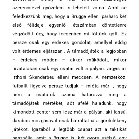
szerencsével győzelem is lehetett volna. Arról se
feledkezzünk meg, hogy a Brugge elleni párharc két
első félideje egyenlő létszámban döntetlenre
végződött úgy, hogy idegenben mi lőttünk gólt. Ez
persze csak egy érdekes gondolat, amellyel eddig
volt érdemes eljátszani. A támadójáték a legjobban
– érdekes módon – akkor működött, mikor
hivatalosan csak egy csatár volt a pályán, vagyis az
itthoni Skenderbeu elleni meccsen. A nemzetközi
futballt figyelve persze tudjuk – mióta már -, hogy
nem a csatárok száma határozza meg a
támadójáték mértékét, sőt afelé haladunk, hogy
kimondott center sem lesz már a pályán, aki lassú,
darabos mozgásával csak hátráltatná a gördülékeny
játékot. Igazából a legtöbb csapat azt a taktikát
használja, amit a Brugge is, két gyors szélső, egy