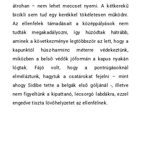
átrohan – nem lehet meccset nyerni. A kétkerekű
bicikli sem tud egy kerékkel tökéletesen működni.
Az ellenfelek támadásait a középpályások nem
tudták megakadályozni, így húzódtak hátrább,
aminek a következménye legtöbbször az lett, hogy a
kapunktól húsz-harminc méterre védekeztünk,
miközben a belső védők jóformán a kapus nyakán
lógtak. Fájó volt, hogy a pontrúgásoknál
elméláztunk, hagytuk a csatárokat fejelni – mint
ahogy Sidibe tette a belgák első góljánál -, illetve
nem figyeltünk a kipattanó, lecsorgó labdákra, ezzel
engedve tiszta lövőhelyzetet az ellenfélnek.