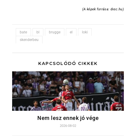
(A képek forrása: dvsc.hu)
bate
bl
brugge
el
loki
skenderbeu
KAPCSOLÓDÓ CIKKEK
Nem lesz ennek jó vége
2026-08-02