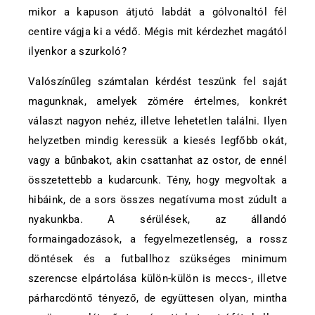
mikor a kapuson átjutó labdát a gólvonaltól fél
centire vágja ki a védő. Mégis mit kérdezhet magától
ilyenkor a szurkoló?
Valószínűleg számtalan kérdést teszünk fel saját
magunknak, amelyek zömére értelmes, konkrét
választ nagyon nehéz, illetve lehetetlen találni. Ilyen
helyzetben mindig keressük a kiesés legfőbb okát,
vagy a bűnbakot, akin csattanhat az ostor, de ennél
összetettebb a kudarcunk. Tény, hogy megvoltak a
hibáink, de a sors összes negatívuma most zúdult a
nyakunkba. A sérülések, az állandó
formaingadozások, a fegyelmezetlenség, a rossz
döntések és a futballhoz szükséges minimum
szerencse elpártolása külön-külön is meccs-, illetve
párharcdöntő tényező, de együttesen olyan, mintha