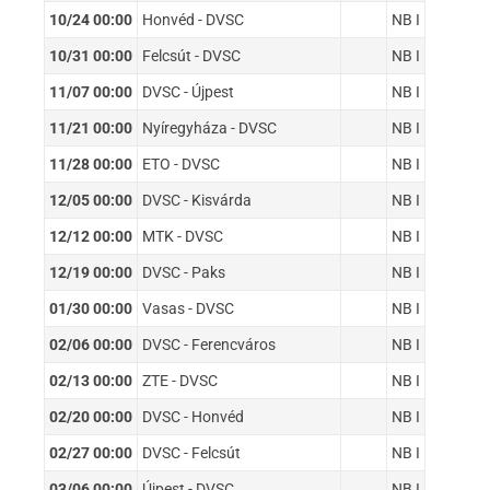
10/24 00:00
Honvéd - DVSC
NB I
10/31 00:00
Felcsút - DVSC
NB I
11/07 00:00
DVSC - Újpest
NB I
11/21 00:00
Nyíregyháza - DVSC
NB I
11/28 00:00
ETO - DVSC
NB I
12/05 00:00
DVSC - Kisvárda
NB I
12/12 00:00
MTK - DVSC
NB I
12/19 00:00
DVSC - Paks
NB I
01/30 00:00
Vasas - DVSC
NB I
02/06 00:00
DVSC - Ferencváros
NB I
02/13 00:00
ZTE - DVSC
NB I
02/20 00:00
DVSC - Honvéd
NB I
02/27 00:00
DVSC - Felcsút
NB I
03/06 00:00
Újpest - DVSC
NB I