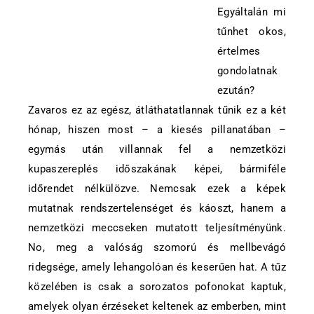
Egyáltalán mi
tűnhet okos,
értelmes
gondolatnak
ezután?
Zavaros ez az egész, átláthatatlannak tűnik ez a két
hónap, hiszen most – a kiesés pillanatában –
egymás után villannak fel a nemzetközi
kupaszereplés időszakának képei, bármiféle
időrendet nélkülözve. Nemcsak ezek a képek
mutatnak rendszertelenséget és káoszt, hanem a
nemzetközi meccseken mutatott teljesítményünk.
No, meg a valóság szomorú és mellbevágó
ridegsége, amely lehangolóan és keserűen hat. A tűz
közelében is csak a sorozatos pofonokat kaptuk,
amelyek olyan érzéseket keltenek az emberben, mint