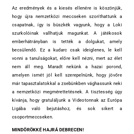
Az eredmények és a kiesés ellenére is köszönjük,
hogy újra nemzetközi meccseken szoríthattunk a
csapatnak, így is büszkék vagyunk, hogy a Loki
szurkolóinak vallhatjuk magunkat. A játékosok
emberhátrányban is tették a dolgukat, amely
becsülendő. Ez a kudarc csak ideiglenes, le kell
vonni a tanulságokat, előre kell nézni, mert az élet
nem áll meg. Maradt nekünk a hazai porond,
amelyen ismét jól kell szerepelnünk, hogy jövőre
már tapasztalatokkal a zsebünkben vághassunk neki
a nemzetközi megmérettetésnek. A tisztesség úgy
kívánja, hogy gratuláljunk a Videotonnak az Európa
Ligába való bejutáshoz, és sok sikert a
csoportmeccseken.
MINDÖRÖKKÉ HAJRÁ DEBRECEN!