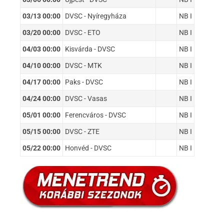
03/13 00:00
DVSC - Nyíregyháza
NB I
03/20 00:00
DVSC - ETO
NB I
04/03 00:00
Kisvárda - DVSC
NB I
04/10 00:00
DVSC - MTK
NB I
04/17 00:00
Paks - DVSC
NB I
04/24 00:00
DVSC - Vasas
NB I
05/01 00:00
Ferencváros - DVSC
NB I
05/15 00:00
DVSC - ZTE
NB I
05/22 00:00
Honvéd - DVSC
NB I