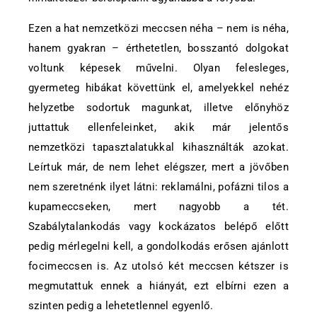
Ezen a hat nemzetközi meccsen néha – nem is néha,
hanem gyakran – érthetetlen, bosszantó dolgokat
voltunk képesek művelni. Olyan felesleges,
gyermeteg hibákat követtünk el, amelyekkel nehéz
helyzetbe sodortuk magunkat, illetve előnyhöz
juttattuk ellenfeleinket, akik már jelentős
nemzetközi tapasztalatukkal kihasználták azokat.
Leírtuk már, de nem lehet elégszer, mert a jövőben
nem szeretnénk ilyet látni: reklamálni, pofázni tilos a
kupameccseken, mert nagyobb a tét.
Szabálytalankodás vagy kockázatos belépő előtt
pedig mérlegelni kell, a gondolkodás erősen ajánlott
focimeccsen is. Az utolsó két meccsen kétszer is
megmutattuk ennek a hiányát, ezt elbírni ezen a
szinten pedig a lehetetlennel egyenlő.