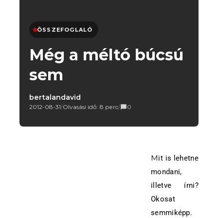
ÖSSZEFOGLALÓ
Még a méltó búcsú
sem
bertalandavid
2012-08-31
/
Olvasási idő: 8 perc
/
0
Mit is lehetne
mondani,
illetve írni?
Okosat
semmiképp.