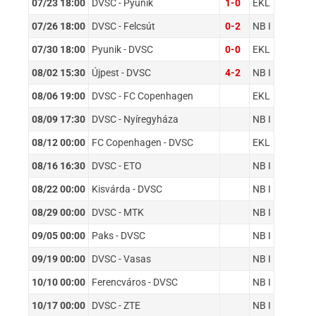
07/23 18:00
DVSC - Pyunik
1-0
EKL
07/26 18:00
DVSC - Felcsút
0-2
NB I
07/30 18:00
Pyunik - DVSC
0-0
EKL
08/02 15:30
Újpest - DVSC
4-2
NB I
08/06 19:00
DVSC - FC Copenhagen
EKL
08/09 17:30
DVSC - Nyíregyháza
NB I
08/12 00:00
FC Copenhagen - DVSC
EKL
08/16 16:30
DVSC - ETO
NB I
08/22 00:00
Kisvárda - DVSC
NB I
08/29 00:00
DVSC - MTK
NB I
09/05 00:00
Paks - DVSC
NB I
09/19 00:00
DVSC - Vasas
NB I
10/10 00:00
Ferencváros - DVSC
NB I
10/17 00:00
DVSC - ZTE
NB I