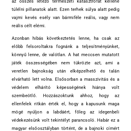
az összes létező természeti katasztrófát kellene
túlélni pillanatok alatt. Ezen terhek súlya alatt pedig
vajmi kevés esély van bármiféle reális, vagy nem
reális célt elérni.
Azonban hibás következtetés lenne, ha csak az
előbb felsoroltakra fognánk a teljesítményünket,
könnyű lenne, de valótlan.
A hat meccsen mutatott
játék összességében nem tükrözte azt, ami a
veretlen bajnokság után elképzelhető és talán
elvárható lett volna. Elsősorban a masszivitás és a
védelem elhárító képességének hiánya volt
szembeötlő. Hozzászoktunk ahhoz, hogy az
ellenfelek ritkán érték el, hogy a kapusunk maga
mögé nyúljon a labdáért, főleg az idegenbeli
védekezésünk volt tekintélyt parancsoló. Habár ez a
magyar elsőosztályban történt, de a bajnoki címért