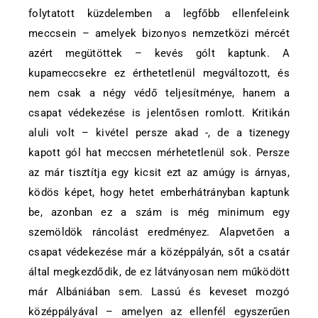
folytatott küzdelemben a legfőbb ellenfeleink
meccsein – amelyek bizonyos nemzetközi mércét
azért megütöttek – kevés gólt kaptunk. A
kupameccsekre ez érthetetlenül megváltozott, és
nem csak a négy védő teljesítménye, hanem a
csapat védekezése is jelentősen romlott. Kritikán
aluli volt – kivétel persze akad -, de a tizenegy
kapott gól hat meccsen mérhetetlenül sok. Persze
az már tisztítja egy kicsit ezt az amúgy is árnyas,
ködös képet, hogy hetet emberhátrányban kaptunk
be, azonban ez a szám is még minimum egy
szemöldök ráncolást eredményez. Alapvetően a
csapat védekezése már a középpályán, sőt a csatár
által megkezdődik, de ez látványosan nem működött
már Albániában sem. Lassú és keveset mozgó
középpályával – amelyen az ellenfél egyszerűen