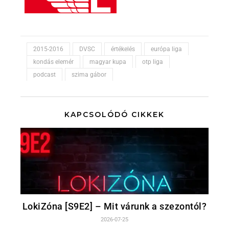
2015-2016
DVSC
értékelés
európa liga
kondás elemér
magyar kupa
otp liga
podcast
szima gábor
KAPCSOLÓDÓ CIKKEK
LokiZóna [S9E2] – Mit várunk a szezontól?
2026-07-25