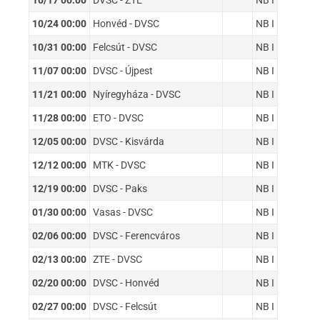
10/17 00:00
DVSC - ZTE
NB I
10/24 00:00
Honvéd - DVSC
NB I
10/31 00:00
Felcsút - DVSC
NB I
11/07 00:00
DVSC - Újpest
NB I
11/21 00:00
Nyíregyháza - DVSC
NB I
11/28 00:00
ETO - DVSC
NB I
12/05 00:00
DVSC - Kisvárda
NB I
12/12 00:00
MTK - DVSC
NB I
12/19 00:00
DVSC - Paks
NB I
01/30 00:00
Vasas - DVSC
NB I
02/06 00:00
DVSC - Ferencváros
NB I
02/13 00:00
ZTE - DVSC
NB I
02/20 00:00
DVSC - Honvéd
NB I
02/27 00:00
DVSC - Felcsút
NB I