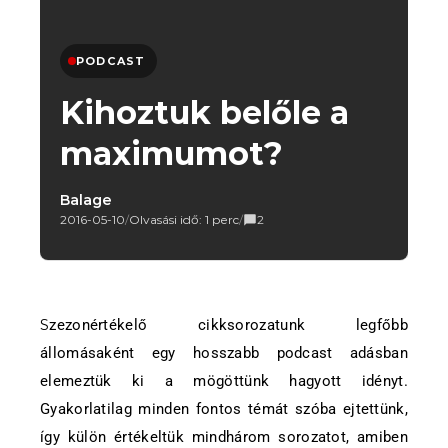
PODCAST
Kihoztuk belőle a
maximumot?
Balage
2016-05-10
/
Olvasási idő: 1 perc
/
2
Szezonértékelő cikksorozatunk legfőbb
állomásaként egy hosszabb podcast adásban
elemeztük ki a mögöttünk hagyott idényt.
Gyakorlatilag minden fontos témát szóba ejtettünk,
így külön értékeltük mindhárom sorozatot, amiben