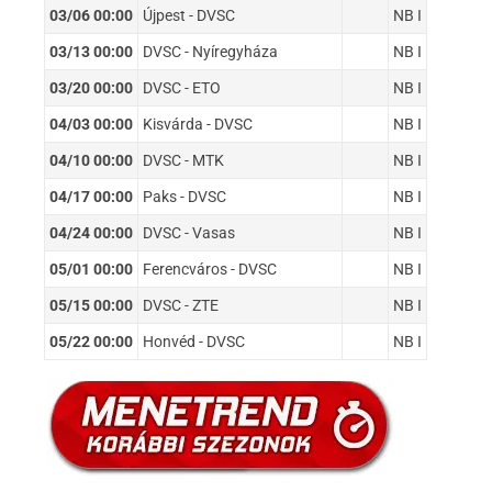
03/06 00:00
Újpest - DVSC
NB I
03/13 00:00
DVSC - Nyíregyháza
NB I
03/20 00:00
DVSC - ETO
NB I
04/03 00:00
Kisvárda - DVSC
NB I
04/10 00:00
DVSC - MTK
NB I
04/17 00:00
Paks - DVSC
NB I
04/24 00:00
DVSC - Vasas
NB I
05/01 00:00
Ferencváros - DVSC
NB I
05/15 00:00
DVSC - ZTE
NB I
05/22 00:00
Honvéd - DVSC
NB I