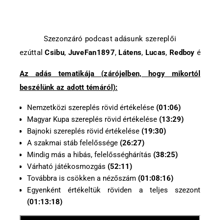
Szezonzáró podcast adásunk szereplői
ezúttal
Csibu
,
JuveFan1897
,
Látens
,
Lucas
,
Redboy
és
Sa
Az adás tematikája (zárójelben, hogy mikortól
beszélünk az adott témáról):
Nemzetközi szereplés rövid értékelése
(01:06)
Magyar Kupa szereplés rövid értékelése
(13:29)
Bajnoki szereplés rövid értékelése
(19:30)
A szakmai stáb felelőssége
(26:27)
Mindig más a hibás, felelősséghárítás
(38:25)
Várható játékosmozgás
(52:11)
Továbbra is csökken a nézőszám
(01:08:16)
Egyenként értékeltük röviden a teljes szezont
(01:13:18)