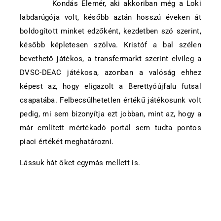
Kondás Elemér, aki akkoriban még a Loki
labdarúgója volt, később aztán hosszú éveken át
boldogított minket edzőként, kezdetben szó szerint,
később képletesen szólva. Kristóf a bal szélen
bevethető játékos, a transfermarkt szerint elvileg a
DVSC-DEAC játékosa, azonban a valóság ehhez
képest az, hogy eligazolt a Berettyóújfalu futsal
csapatába. Felbecsülhetetlen értékű játékosunk volt
pedig, mi sem bizonyítja ezt jobban, mint az, hogy a
már említett mértékadó portál sem tudta pontos
piaci értékét meghatározni.
Lássuk hát őket egymás mellett is.