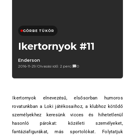
GÖRBE TÜKÖR
Ikertornyok #11
Enderson
2016-11-29
/
Olvasási idő: 2 perc
/
0
Ikertornyok elnevezésű, elsősorban humoros
rovatunkban a Loki játékosaihoz, a klubhoz kötődő
személyekhez keresünk vicces és hihetetlenül
hasonló párokat: közéleti személyeket,
fantáziafigurákat, más sportolókat. Folytatjuk