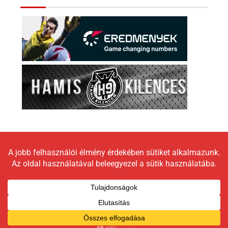
Copyright © 2026 LokomotívBlog |
Graceful Theme by
Optima Themes
Impresszum
Állásfoglalás
Moderálási elveink
Adatkezelési tájékoztató