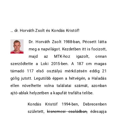
… dr. Horváth Zsolt és Kondás Kristóf!
Dr. Horváth Zsolt 1988-ban, Pécsett látta
meg a napvilágot. Kezdetben itt is focizott,
majd az MTK-hoz igazolt, onnan
szerződtette a Loki 2015-ben. A 187 cm magas
támadó 117 első osztályú mérkőzésén eddig 21
gólig jutott. Legutóbb éppen a hétvégén, a Haladás
ellen növelhette volna találatai számát, azonban
ajtó-ablak helyzetben a kapufát trafálta telibe.
Kondás Kristóf 1994-ben, Debrecenben
született,
kisnemesi családban,
édesapja