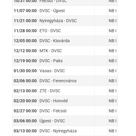
10/31 00:00
Felcsút - DVSC
NB I
11/07 00:00
DVSC - Újpest
NB I
11/21 00:00
Nyíregyháza - DVSC
NB I
11/28 00:00
ETO - DVSC
NB I
12/05 00:00
DVSC - Kisvárda
NB I
12/12 00:00
MTK - DVSC
NB I
12/19 00:00
DVSC - Paks
NB I
01/30 00:00
Vasas - DVSC
NB I
02/06 00:00
DVSC - Ferencváros
NB I
02/13 00:00
ZTE - DVSC
NB I
02/20 00:00
DVSC - Honvéd
NB I
02/27 00:00
DVSC - Felcsút
NB I
03/06 00:00
Újpest - DVSC
NB I
03/13 00:00
DVSC - Nyíregyháza
NB I