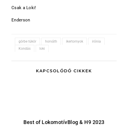
Csak a Loki!
Enderson
görbe tükör
horváth
ikertornyok
irónia
Kondás
loki
KAPCSOLÓDÓ CIKKEK
Best of LokomotívBlog & H9 2023