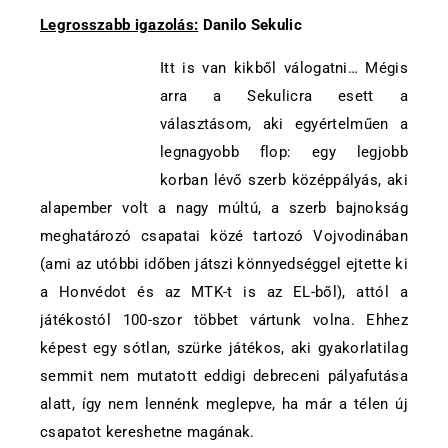
Legrosszabb igazolás:
Danilo Sekulic
Itt is van kikből válogatni… Mégis
arra a Sekulicra esett a
választásom, aki egyértelműen a
legnagyobb flop: egy legjobb
korban lévő szerb középpályás, aki
alapember volt a nagy múltú, a szerb bajnokság
meghatározó csapatai közé tartozó Vojvodinában
(ami az utóbbi időben játszi könnyedséggel ejtette ki
a Honvédot és az MTK-t is az EL-ből), attól a
játékostól 100-szor többet vártunk volna. Ehhez
képest egy sótlan, szürke játékos, aki gyakorlatilag
semmit nem mutatott eddigi debreceni pályafutása
alatt, így nem lennénk meglepve, ha már a télen új
csapatot kereshetne magának.