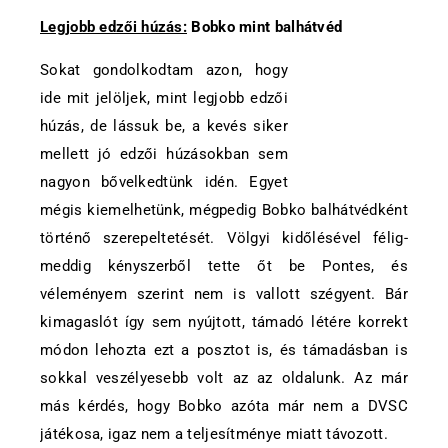
Legjobb edzői húzás:
Bobko mint balhátvéd
Sokat gondolkodtam azon, hogy
ide mit jelöljek, mint legjobb edzői
húzás, de lássuk be, a kevés siker
mellett jó edzői húzásokban sem
nagyon bővelkedtünk idén. Egyet
mégis kiemelhetünk, mégpedig Bobko balhátvédként
történő szerepeltetését. Völgyi kidőlésével félig-
meddig kényszerből tette őt be Pontes, és
véleményem szerint nem is vallott szégyent. Bár
kimagaslót így sem nyújtott, támadó létére korrekt
módon lehozta ezt a posztot is, és támadásban is
sokkal veszélyesebb volt az az oldalunk. Az már
más kérdés, hogy Bobko azóta már nem a DVSC
játékosa, igaz nem a teljesítménye miatt távozott.