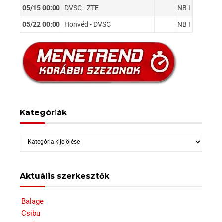
05/15 00:00
DVSC - ZTE
NB I
05/22 00:00
Honvéd - DVSC
NB I
Kategóriák
Kategóriák
Aktuális szerkesztők
Balage
Csibu