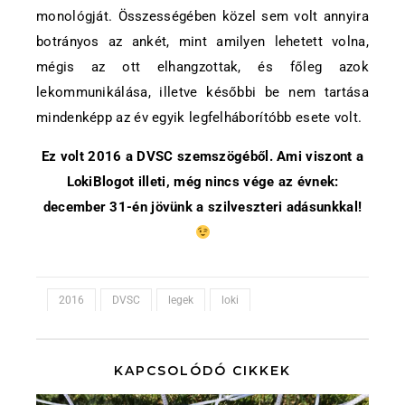
monológját. Összességében közel sem volt annyira
botrányos az ankét, mint amilyen lehetett volna,
mégis az ott elhangzottak, és főleg azok
lekommunikálása, illetve későbbi be nem tartása
mindenképp az év egyik legfelháborítóbb esete volt.
Ez volt 2016 a DVSC szemszögéből. Ami viszont a
LokiBlogot illeti, még nincs vége az évnek:
december 31-én jövünk a szilveszteri adásunkkal!
2016
DVSC
legek
loki
KAPCSOLÓDÓ CIKKEK