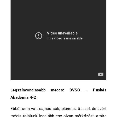
Legszínvonalasabb meccs:
DVSC – Puskás
Akadémia 4-2
Ebből sem volt sajnos sok, pláne az ősszel, de azért
mégis találunk legalább egy olyan mérkőzést, amire