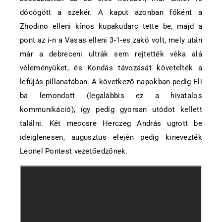
döcögött a szekér. A kaput azonban főként a
Zhodino elleni kínos kupakudarc tette be, majd a
pont az i-n a Vasas elleni 3-1-es zakó volt, mely után
már a debreceni ultrák sem rejtették véka alá
véleményüket, és Kondás távozását követelték a
lefújás pillanatában. A következő napokban pedig Eli
bá lemondott (legalábbis ez a hivatalos
kommunikáció), így pedig gyorsan utódot kellett
találni. Két meccsre Herczeg András ugrott be
ideiglenesen, augusztus elején pedig kinevezték
Leonel Pontest vezetőedzőnek.