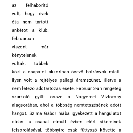
az felháborító
volt, hogy évek
óta nem tartott
ankétot a klub,
februárban
viszont már
kénytelenek
voltak, többek
közt a csapatot akkoriban övező botrányok miatt.
Ilyen volt a rejtélyes pallagi áramszünet, illetve a
nem létező adótartozás esete. Február 3-án rengeteg
szurkoló gyűlt össze a Nagyerdei Víztorony
alagsorában, ahol a többség nemtetszésének adott
hangot. Szima Gábor hiába igyekezett a hangulatot
oldani a csapat elmúlt évben elért sikereinek
felsorolásával, többnyire csak füttyszó követte a