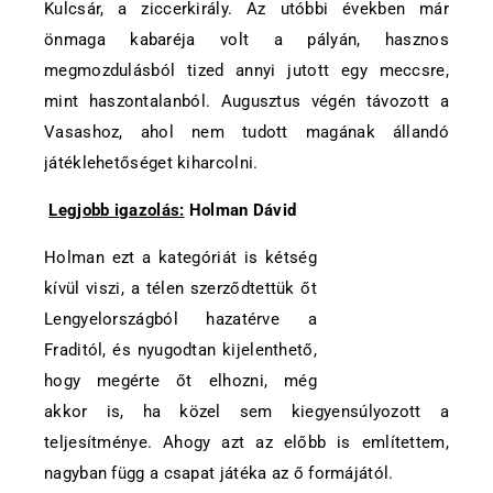
Kulcsár, a ziccerkirály. Az utóbbi években már
önmaga kabaréja volt a pályán, hasznos
megmozdulásból tized annyi jutott egy meccsre,
mint haszontalanból. Augusztus végén távozott a
Vasashoz, ahol nem tudott magának állandó
játéklehetőséget kiharcolni.
Legjobb igazolás:
Holman Dávid
Holman ezt a kategóriát is kétség
kívül viszi, a télen szerződtettük őt
Lengyelországból hazatérve a
Fraditól, és nyugodtan kijelenthető,
hogy megérte őt elhozni, még
akkor is, ha közel sem kiegyensúlyozott a
teljesítménye. Ahogy azt az előbb is említettem,
nagyban függ a csapat játéka az ő formájától.