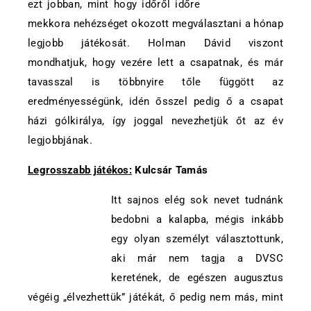
ezt jobban, mint hogy időről időre
mekkora nehézséget okozott megválasztani a hónap
legjobb játékosát. Holman Dávid viszont
mondhatjuk, hogy vezére lett a csapatnak, és már
tavasszal is többnyire tőle függött az
eredményességünk, idén ősszel pedig ő a csapat
házi gólkirálya, így joggal nevezhetjük őt az év
legjobbjának.
Legrosszabb játékos:
Kulcsár Tamás
Itt sajnos elég sok nevet tudnánk
bedobni a kalapba, mégis inkább
egy olyan személyt választottunk,
aki már nem tagja a DVSC
keretének, de egészen augusztus
végéig „élvezhettük” játékát, ő pedig nem más, mint