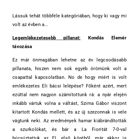
Lássuk tehát többféle kategóriában, hogy ki vagy mi
volt az évben a…
Legemlékezetesebb pillanat:
Kondás Elemér
távozása
Ez már önmagában lehetne az év legcsodásabb
pillanata, hiszen nem sok egyéb örömünk volt a
csapattal kapcsolatban. No de hogy miért is volt
emlékezetes Eli bácsi lelépése? Főként azért, mert
ezúttal nem nagyon számítottunk rá: a nyár elején
inkább vártuk volna a váltást, Szima Gábor viszont
kitartott Kondás mellett, és az új szezonnak is vele
vágtunk neki. Az eredmények hamar kiábrándították
a szurkolókat, és bár a La Fioritát 7-0-val
búcsúztattuk az EL első köréből, már akkor is