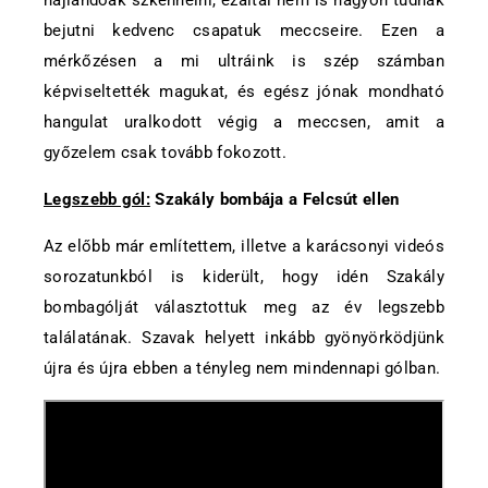
hajlandóak szkennelni, ezáltal nem is nagyon tudnak
bejutni kedvenc csapatuk meccseire. Ezen a
mérkőzésen a mi ultráink is szép számban
képviseltették magukat, és egész jónak mondható
hangulat uralkodott végig a meccsen, amit a
győzelem csak tovább fokozott.
Legszebb gól:
Szakály bombája a Felcsút ellen
Az előbb már említettem, illetve a karácsonyi videós
sorozatunkból is kiderült, hogy idén Szakály
bombagólját választottuk meg az év legszebb
találatának. Szavak helyett inkább gyönyörködjünk
újra és újra ebben a tényleg nem mindennapi gólban.