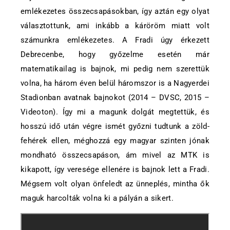
emlékezetes összecsapásokban, így aztán egy olyat
választottunk, ami inkább a káröröm miatt volt
számunkra emlékezetes. A Fradi úgy érkezett
Debrecenbe, hogy győzelme esetén már
matematikailag is bajnok, mi pedig nem szerettük
volna, ha három éven belül háromszor is a Nagyerdei
Stadionban avatnak bajnokot (2014 – DVSC, 2015 –
Videoton). Így mi a magunk dolgát megtettük, és
hosszú idő után végre ismét győzni tudtunk a zöld-
fehérek ellen, méghozzá egy magyar szinten jónak
mondható összecsapáson, ám mivel az MTK is
kikapott, így veresége ellenére is bajnok lett a Fradi.
Mégsem volt olyan önfeledt az ünneplés, mintha ők
maguk harcolták volna ki a pályán a sikert.