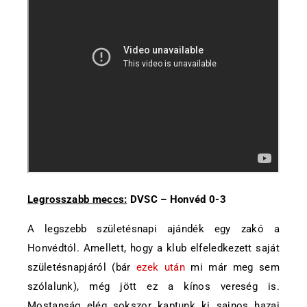
Legrosszabb meccs:
DVSC – Honvéd 0-3
A legszebb születésnapi ajándék egy zakó a
Honvédtól. Amellett, hogy a klub elfeledkezett saját
születésnapjáról (bár
ezek után
mi már meg sem
szólalunk), még jött ez a kínos vereség is.
Mostanság elég sokszor kaptunk ki sajnos hazai