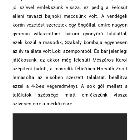
jó szívvel emlékszünk vissza, ez pedig a Felcsút
elleni tavaszi bajnoki meccsünk volt. A vendégek
korán vezetést szereztek egy öngóllal, amire nagyon
gyorsan válaszoltunk három gyönyörű találattal,
ezek közül a második, Szakály bombája egyenesen
az év találata volt Loki szempontból. És bár jelenlegi
játékosunk, az akkor még felcsúti Mészáros Karol
szépíteni tudott, a második félidőben Horváth Zsolt
lemásolta az elsőben szerzett találatát, beállítva
ezzel a 4-2-es végeredményt. A sok gól mellett a
találatok szépsége miatt emlékszünk vissza
szívesen erre a mérkőzésre.