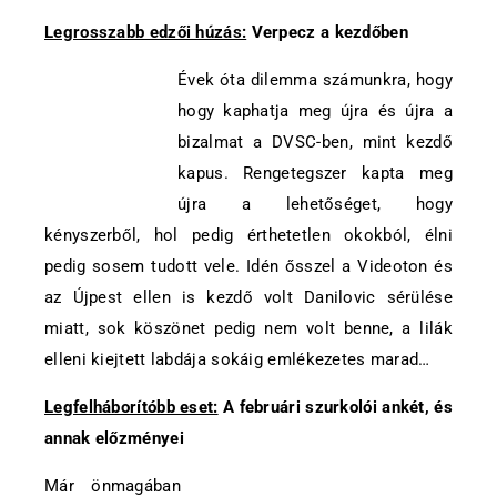
Legrosszabb edzői húzás:
Verpecz a kezdőben
Évek óta dilemma számunkra, hogy
hogy kaphatja meg újra és újra a
bizalmat a DVSC-ben, mint kezdő
kapus. Rengetegszer kapta meg
újra a lehetőséget, hogy
kényszerből, hol pedig érthetetlen okokból, élni
pedig sosem tudott vele. Idén ősszel a Videoton és
az Újpest ellen is kezdő volt Danilovic sérülése
miatt, sok köszönet pedig nem volt benne, a lilák
elleni kiejtett labdája sokáig emlékezetes marad…
Legfelháborítóbb eset:
A februári szurkolói ankét, és
annak előzményei
Már önmagában