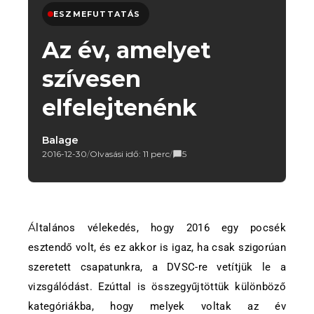
ESZMEFUTTATÁS
Az év, amelyet
szívesen
elfelejtenénk
Balage
2016-12-30
/
Olvasási idő: 11 perc
/
5
Általános vélekedés, hogy 2016 egy pocsék
esztendő volt, és ez akkor is igaz, ha csak szigorúan
szeretett csapatunkra, a DVSC-re vetítjük le a
vizsgálódást. Ezúttal is összegyűjtöttük különböző
kategóriákba, hogy melyek voltak az év