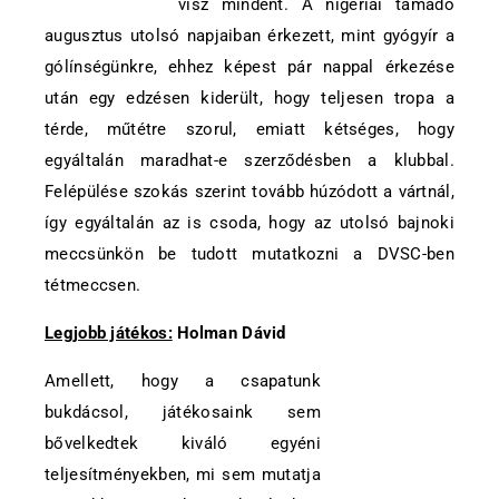
visz mindent. A nigériai támadó
augusztus utolsó napjaiban érkezett, mint gyógyír a
gólínségünkre, ehhez képest pár nappal érkezése
után egy edzésen kiderült, hogy teljesen tropa a
térde, műtétre szorul, emiatt kétséges, hogy
egyáltalán maradhat-e szerződésben a klubbal.
Felépülése szokás szerint tovább húzódott a vártnál,
így egyáltalán az is csoda, hogy az utolsó bajnoki
meccsünkön be tudott mutatkozni a DVSC-ben
tétmeccsen.
Legjobb játékos:
Holman Dávid
Amellett, hogy a csapatunk
bukdácsol, játékosaink sem
bővelkedtek kiváló egyéni
teljesítményekben, mi sem mutatja