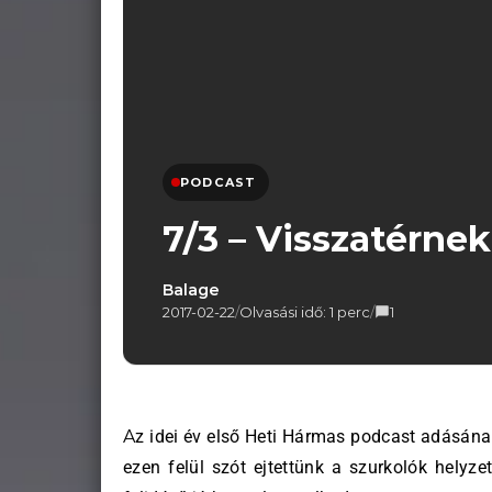
PODCAST
7/3 – Visszatérnek
Balage
2017-02-22
/
Olvasási idő: 1 perc
/
1
Az idei év első Heti Hármas podcast adásának fő témája a hétvégi, Ferencváros elleni bajnoki volt, de
ezen felül szót ejtettünk a szurkolók helyz