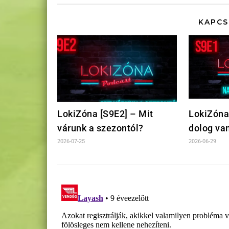
KAPCS
LokiZóna [S9E2] – Mit
LokiZóna
várunk a szezontól?
dolog va
2026-07-25
2026-06-29