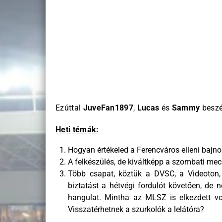
Ezúttal
JuveFan1897
,
Lucas
és
Sammy
beszé
Heti témák:
Hogyan értékeled a Ferencváros elleni bajno
A felkészülés, de kiváltképp a szombati mec
Több csapat, köztük a DVSC, a Videoton,
biztatást a hétvégi fordulót követően, de 
hangulat. Mintha az MLSZ is elkezdett vol
Visszatérhetnek a szurkolók a lelátóra?