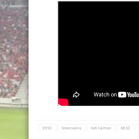
DVSC
ferencváros
heti hármas
MLSZ