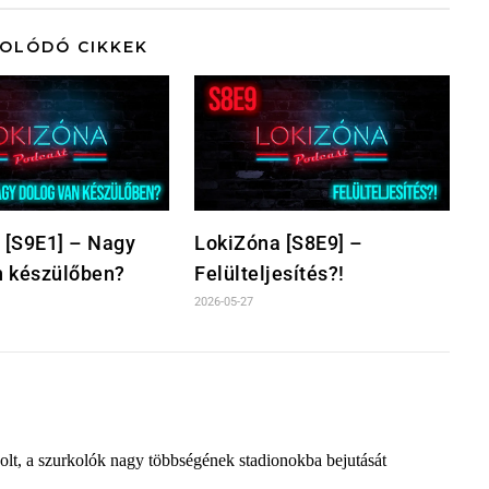
OLÓDÓ CIKKEK
 [S9E1] – Nagy
LokiZóna [S8E9] –
n készülőben?
Felülteljesítés?!
2026-05-27