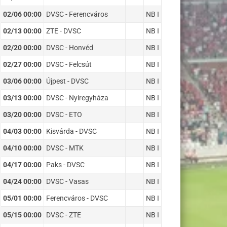
02/06 00:00
DVSC - Ferencváros
NB I
02/13 00:00
ZTE - DVSC
NB I
02/20 00:00
DVSC - Honvéd
NB I
02/27 00:00
DVSC - Felcsút
NB I
03/06 00:00
Újpest - DVSC
NB I
03/13 00:00
DVSC - Nyíregyháza
NB I
03/20 00:00
DVSC - ETO
NB I
04/03 00:00
Kisvárda - DVSC
NB I
04/10 00:00
DVSC - MTK
NB I
04/17 00:00
Paks - DVSC
NB I
04/24 00:00
DVSC - Vasas
NB I
05/01 00:00
Ferencváros - DVSC
NB I
05/15 00:00
DVSC - ZTE
NB I