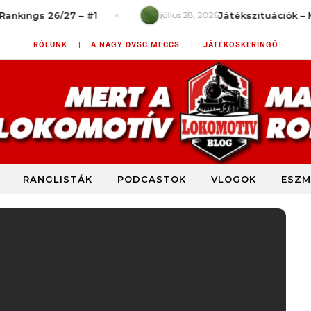
gs 26/27 – #1
július 28, 2026
Játékszituációk – Mit ro
RÓLUNK |
A NAGY DVSC MECCS |
JÁTÉKOSKERINGŐ
RANGLISTÁK
PODCASTOK
VLOGOK
ESZM
DVSC szurkolói blog