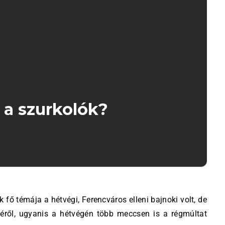
 a szurkolók?
etéről, ugyanis a hétvégén több meccsen is a régmúltat