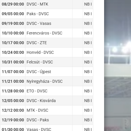
08/29 00:00
DVSC - MTK
NB I
09/05 00:00
Paks - DVSC
NB I
09/19 00:00
DVSC - Vasas
NB I
10/10 00:00
Ferencváros - DVSC
NB I
10/17 00:00
DVSC - ZTE
NB I
10/24 00:00
Honvéd - DVSC
NB I
10/31 00:00
Felcsút - DVSC
NB I
11/07 00:00
DVSC - Újpest
NB I
11/21 00:00
Nyíregyháza - DVSC
NB I
11/28 00:00
ETO - DVSC
NB I
12/05 00:00
DVSC - Kisvárda
NB I
12/12 00:00
MTK - DVSC
NB I
12/19 00:00
DVSC - Paks
NB I
01/30 00:00
Vasas - DVSC
NB I