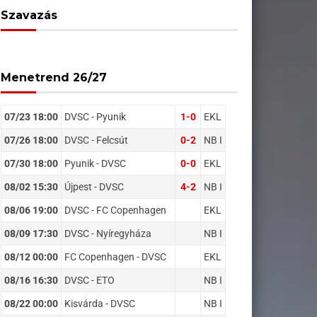
Szavazás
Menetrend 26/27
07/23 18:00
DVSC - Pyunik
1-0
EKL
07/26 18:00
DVSC - Felcsút
0-2
NB I
07/30 18:00
Pyunik - DVSC
0-0
EKL
08/02 15:30
Újpest - DVSC
4-2
NB I
08/06 19:00
DVSC - FC Copenhagen
EKL
08/09 17:30
DVSC - Nyíregyháza
NB I
08/12 00:00
FC Copenhagen - DVSC
EKL
08/16 16:30
DVSC - ETO
NB I
08/22 00:00
Kisvárda - DVSC
NB I