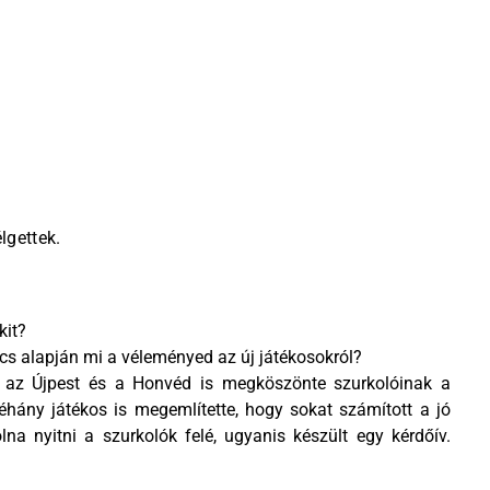
lgettek.
kit?
cs alapján mi a véleményed az új játékosokról?
 az Újpest és a Honvéd is megköszönte szurkolóinak a
néhány játékos is megemlítette, hogy sokat számított a jó
na nyitni a szurkolók felé, ugyanis készült egy kérdőív.