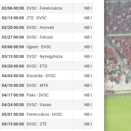
02/06 00:00
DVSC - Ferencváros
NB I
02/13 00:00
ZTE - DVSC
NB I
02/20 00:00
DVSC - Honvéd
NB I
02/27 00:00
DVSC - Felcsút
NB I
03/06 00:00
Újpest - DVSC
NB I
03/13 00:00
DVSC - Nyíregyháza
NB I
03/20 00:00
DVSC - ETO
NB I
04/03 00:00
Kisvárda - DVSC
NB I
04/10 00:00
DVSC - MTK
NB I
04/17 00:00
Paks - DVSC
NB I
04/24 00:00
DVSC - Vasas
NB I
05/01 00:00
Ferencváros - DVSC
NB I
05/15 00:00
DVSC - ZTE
NB I