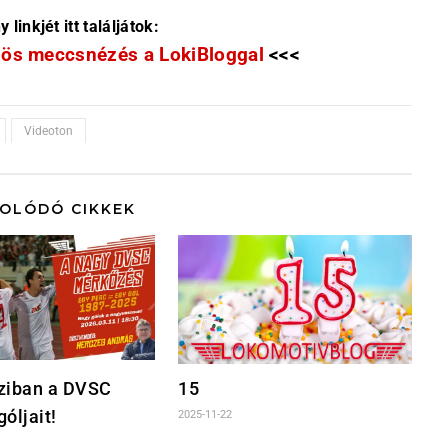
linkjét itt találjátok:
ös meccsnézés a LokiBloggal
<<<
Videoton
OLÓDÓ CIKKEK
ziban a DVSC
15
góljait!
2025-11-22