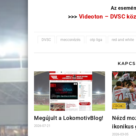
Az esemény 
>>>
Videoton – DVSC köz
DVSC
meccsnézés
otp liga
red and white
KAPCS
Megújult a LokomotivBlog!
Nézd mo
ikonikus 
2026-07-21
2026-03-05