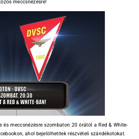
 közös meccsnézésre!
re és meccsnézésre szombaton 20 órától a Red & White-
acebookon, ahol bejelölhetitek részvételi szándékotokat.