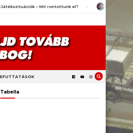
szituációk – Mit rontottunk el?
július 25, 2026
LokiZón
EFUTTATÁSOK
Tabella