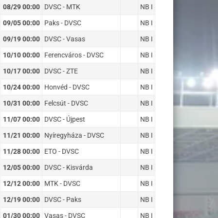
08/29 00:00
DVSC - MTK
NB I
09/05 00:00
Paks - DVSC
NB I
09/19 00:00
DVSC - Vasas
NB I
10/10 00:00
Ferencváros - DVSC
NB I
10/17 00:00
DVSC - ZTE
NB I
10/24 00:00
Honvéd - DVSC
NB I
10/31 00:00
Felcsút - DVSC
NB I
11/07 00:00
DVSC - Újpest
NB I
11/21 00:00
Nyíregyháza - DVSC
NB I
11/28 00:00
ETO - DVSC
NB I
12/05 00:00
DVSC - Kisvárda
NB I
12/12 00:00
MTK - DVSC
NB I
12/19 00:00
DVSC - Paks
NB I
01/30 00:00
Vasas - DVSC
NB I