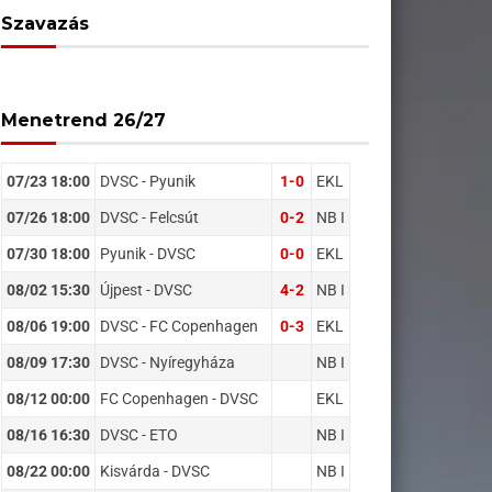
Szavazás
Menetrend 26/27
07/23 18:00
DVSC - Pyunik
1-0
EKL
07/26 18:00
DVSC - Felcsút
0-2
NB I
07/30 18:00
Pyunik - DVSC
0-0
EKL
08/02 15:30
Újpest - DVSC
4-2
NB I
08/06 19:00
DVSC - FC Copenhagen
0-3
EKL
08/09 17:30
DVSC - Nyíregyháza
NB I
08/12 00:00
FC Copenhagen - DVSC
EKL
08/16 16:30
DVSC - ETO
NB I
08/22 00:00
Kisvárda - DVSC
NB I