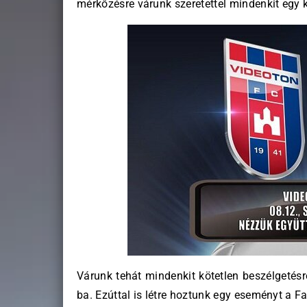
mérkőzésre várunk szeretettel mindenkit egy
Várunk tehát mindenkit kötetlen beszélgetés
ba. Ezúttal is létre hoztunk egy eseményt a F