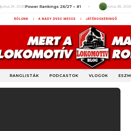
29, 2026
Power Rankings 26/27 – #1
július 28, 2026
Játék
RÓLUNK |
A NAGY DVSC MECCS |
JÁTÉKOSKERINGŐ
RANGLISTÁK
PODCASTOK
VLOGOK
ESZM
DVSC szurkolói blog