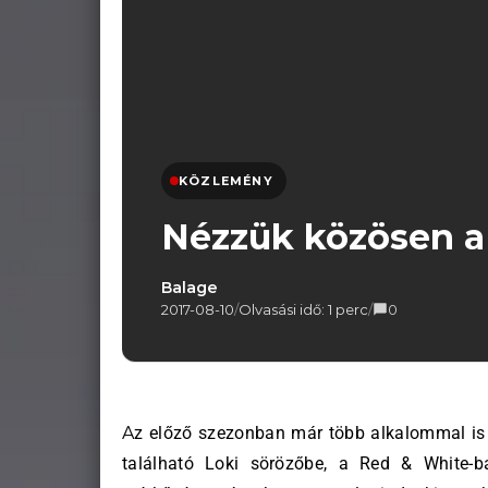
KÖZLEMÉNY
Nézzük közösen a 
Balage
2017-08-10
/
Olvasási idő: 1 perc
/
0
Az előző szezonban már több alkalommal is hirdettünk közös meccsnézést a Nagyerdei Stadionban
található Loki sörözőbe, a Red & White-b