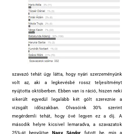
szavazó tehát úgy látta, hogy nyári szerzeményünk
volt az, aki a legkevésbé rossz teljesítményt
nyújtotta októberben. Ebben van is ráció, hiszen neki
sikerült egyedül legalább két gólt szereznie a
vizsgált időszakban. Olvasóink 30% szerint
megérdemli tehát, hogy övé legyen ez a díj. A
második helyre kicsivel lemaradva, a szavazatok
25%-át begyűjtve
Nagy Sándor
futott be, míg a