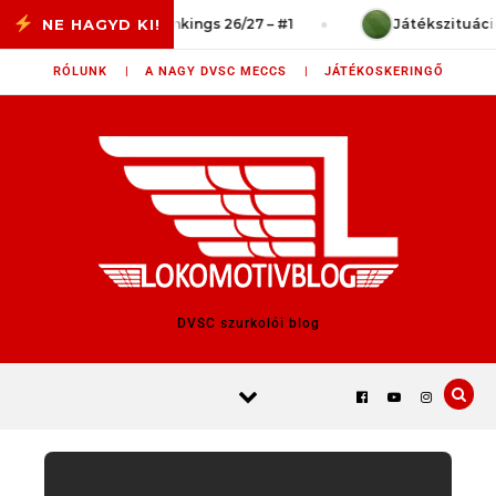
Skip to content
Power Rankings 26/27 – #1
Játékszituációk 
RÓLUNK |
A NAGY DVSC MECCS |
JÁTÉKOSKERINGŐ
DVSC szurkolói blog