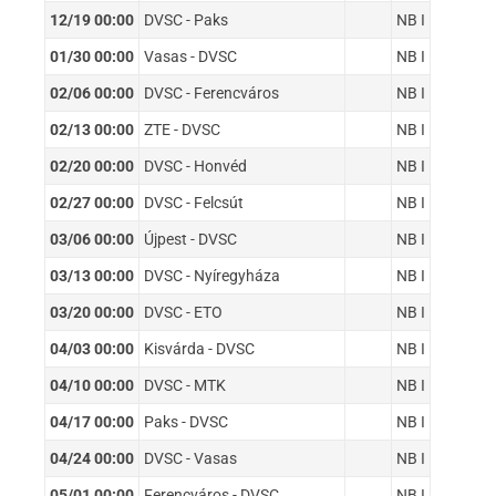
12/19 00:00
DVSC - Paks
NB I
01/30 00:00
Vasas - DVSC
NB I
02/06 00:00
DVSC - Ferencváros
NB I
02/13 00:00
ZTE - DVSC
NB I
02/20 00:00
DVSC - Honvéd
NB I
02/27 00:00
DVSC - Felcsút
NB I
03/06 00:00
Újpest - DVSC
NB I
03/13 00:00
DVSC - Nyíregyháza
NB I
03/20 00:00
DVSC - ETO
NB I
04/03 00:00
Kisvárda - DVSC
NB I
04/10 00:00
DVSC - MTK
NB I
04/17 00:00
Paks - DVSC
NB I
04/24 00:00
DVSC - Vasas
NB I
05/01 00:00
Ferencváros - DVSC
NB I