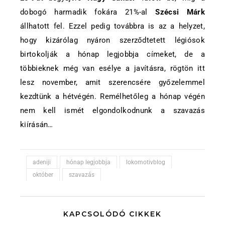
dobogó harmadik fokára 21%-al
Szécsi Márk
állhatott fel. Ezzel pedig továbbra is az a helyzet,
hogy kizárólag nyáron szerződtetett légiósok
birtokolják a hónap legjobbja címeket, de a
többieknek még van esélye a javításra, rögtön itt
lesz november, amit szerencsére győzelemmel
kezdtünk a hétvégén. Remélhetőleg a hónap végén
nem kell ismét elgondolkodnunk a szavazás
kiírásán…
adeniji
hónap legjobbja
lokomotivblog
október
szavazás
KAPCSOLÓDÓ CIKKEK