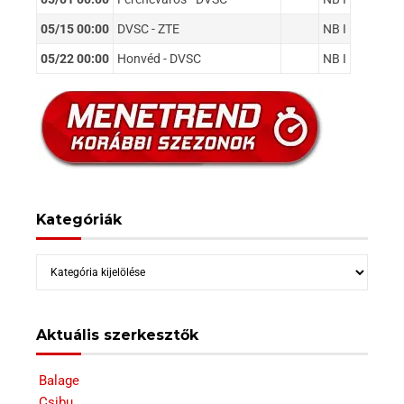
05/15 00:00
DVSC - ZTE
NB I
05/22 00:00
Honvéd - DVSC
NB I
Kategóriák
Kategóriák
Aktuális szerkesztők
Balage
Csibu