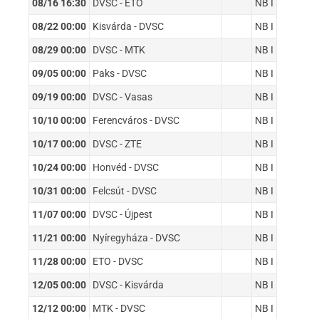
08/16 16:30
DVSC - ETO
NB I
08/22 00:00
Kisvárda - DVSC
NB I
08/29 00:00
DVSC - MTK
NB I
09/05 00:00
Paks - DVSC
NB I
09/19 00:00
DVSC - Vasas
NB I
10/10 00:00
Ferencváros - DVSC
NB I
10/17 00:00
DVSC - ZTE
NB I
10/24 00:00
Honvéd - DVSC
NB I
10/31 00:00
Felcsút - DVSC
NB I
11/07 00:00
DVSC - Újpest
NB I
11/21 00:00
Nyíregyháza - DVSC
NB I
11/28 00:00
ETO - DVSC
NB I
12/05 00:00
DVSC - Kisvárda
NB I
12/12 00:00
MTK - DVSC
NB I