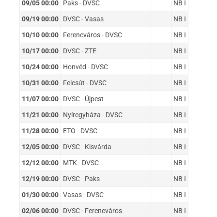
09/05 00:00
Paks - DVSC
NB I
09/19 00:00
DVSC - Vasas
NB I
10/10 00:00
Ferencváros - DVSC
NB I
10/17 00:00
DVSC - ZTE
NB I
10/24 00:00
Honvéd - DVSC
NB I
10/31 00:00
Felcsút - DVSC
NB I
11/07 00:00
DVSC - Újpest
NB I
11/21 00:00
Nyíregyháza - DVSC
NB I
11/28 00:00
ETO - DVSC
NB I
12/05 00:00
DVSC - Kisvárda
NB I
12/12 00:00
MTK - DVSC
NB I
12/19 00:00
DVSC - Paks
NB I
01/30 00:00
Vasas - DVSC
NB I
02/06 00:00
DVSC - Ferencváros
NB I