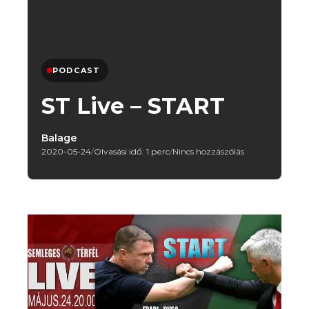
PODCAST
ST Live – START
Balage
2020-05-24
/
Olvasási idő: 1 perc
/
Nincs hozzászólás