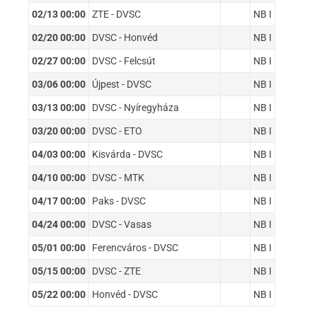
02/13 00:00
ZTE - DVSC
NB I
02/20 00:00
DVSC - Honvéd
NB I
02/27 00:00
DVSC - Felcsút
NB I
03/06 00:00
Újpest - DVSC
NB I
03/13 00:00
DVSC - Nyíregyháza
NB I
03/20 00:00
DVSC - ETO
NB I
04/03 00:00
Kisvárda - DVSC
NB I
04/10 00:00
DVSC - MTK
NB I
04/17 00:00
Paks - DVSC
NB I
04/24 00:00
DVSC - Vasas
NB I
05/01 00:00
Ferencváros - DVSC
NB I
05/15 00:00
DVSC - ZTE
NB I
05/22 00:00
Honvéd - DVSC
NB I