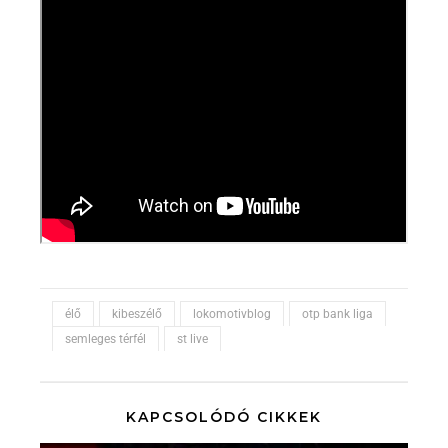
élő
kibeszélő
lokomotivblog
otp bank liga
semleges térfél
st live
KAPCSOLÓDÓ CIKKEK