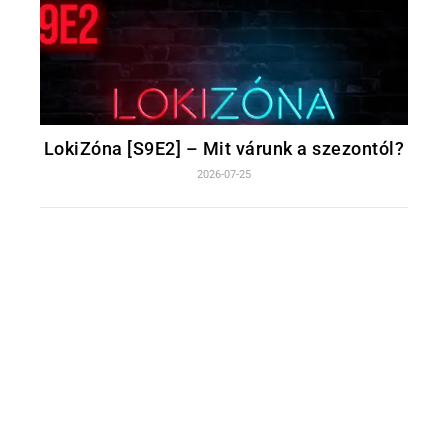
LokiZóna [S9E2] – Mit várunk a szezontól?
2026-07-25