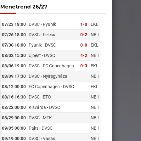
Menetrend 26/27
07/23 18:00
DVSC - Pyunik
1-0
EKL
07/26 18:00
DVSC - Felcsút
0-2
NB I
07/30 18:00
Pyunik - DVSC
0-0
EKL
08/02 15:30
Újpest - DVSC
4-2
NB I
08/06 19:00
DVSC - FC Copenhagen
0-3
EKL
08/09 17:30
DVSC - Nyíregyháza
NB I
08/12 00:00
FC Copenhagen - DVSC
EKL
08/16 16:30
DVSC - ETO
NB I
08/22 00:00
Kisvárda - DVSC
NB I
08/29 00:00
DVSC - MTK
NB I
09/05 00:00
Paks - DVSC
NB I
09/19 00:00
DVSC - Vasas
NB I