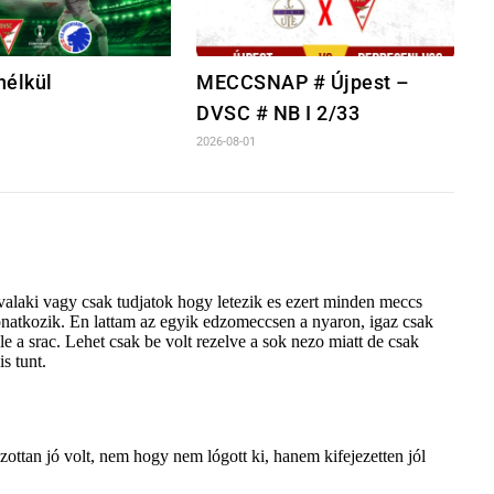
élkül
MECCSNAP # Újpest –
DVSC # NB I 2/33
2026-08-01