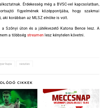
glalkoztatnak. Érdekesség még a BVSC-vel kapcsolatban,
rtsajtó figyelmének középpontjába, hogy szakmai
i, aki korábban az MLSZ elnöke is volt.
g a Szőnyi úton és a játékvezető Katona Bence lesz. A
anem a többség
streamen
lesz kénytelen követni.
yar kupa
vasutas
OLÓDÓ CIKKEK