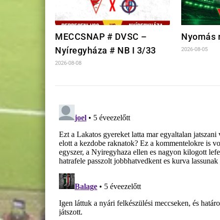
MECCSNAP # DVSC –
Nyomás n
Nyíregyháza # NB I 3/33
2026-08-05
2026-08-08