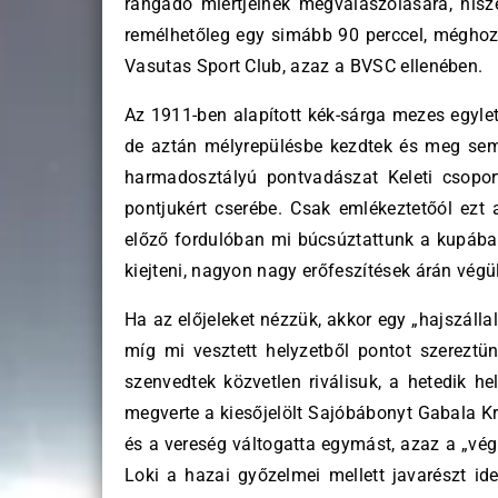
rangadó miértjeinek megválaszolására, hisz
remélhetőleg egy simább 90 perccel, méghoz
Vasutas Sport Club, azaz a BVSC ellenében.
Az 1911-ben alapított kék-sárga mezes egyle
de aztán mélyrepülésbe kezdtek és meg sem á
harmadosztályú pontvadászat Keleti csoport
pontjukért cserébe. Csak emlékeztetőól ezt 
előző fordulóban mi búcsúztattunk a kupába
kiejteni, nagyon nagy erőfeszítések árán végü
Ha az előjeleket nézzük, akkor egy „hajszállal
míg mi vesztett helyzetből pontot szereztün
szenvedtek közvetlen riválisuk, a hetedik he
megverte a kiesőjelölt Sajóbábonyt Gabala K
és a vereség váltogatta egymást, azaz a „vég
Loki a hazai győzelmei mellett javarészt id