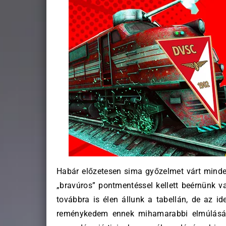
Habár előzetesen sima győzelmet várt minden
„bravúros” pontmentéssel kellett beérnünk va
továbbra is élen állunk a tabellán, de az id
reménykedem ennek mihamarabbi elmúlásáb