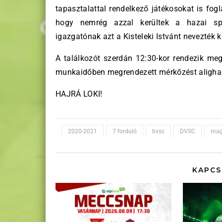
tapasztalattal rendelkező játékosokat is fo
hogy nemrég azzal kerültek a hazai spo
igazgatónak azt a Kisteleki Istvánt nevezték k
A találkozót szerdán 12:30-kor rendezik me
munkaidőben megrendezett mérkőzést aligh
HAJRÁ LOKI!
2020-2021
7 forduló
bvsc
DVSC
mag
KAPCS