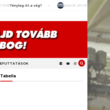
g itt a vég?
július 29, 2026
Power Rankings 26/27 – #
EFUTTATÁSOK
Tabella