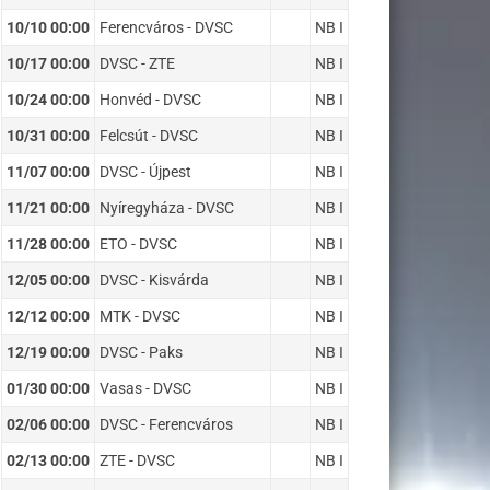
10/10 00:00
Ferencváros - DVSC
NB I
10/17 00:00
DVSC - ZTE
NB I
10/24 00:00
Honvéd - DVSC
NB I
10/31 00:00
Felcsút - DVSC
NB I
11/07 00:00
DVSC - Újpest
NB I
11/21 00:00
Nyíregyháza - DVSC
NB I
11/28 00:00
ETO - DVSC
NB I
12/05 00:00
DVSC - Kisvárda
NB I
12/12 00:00
MTK - DVSC
NB I
12/19 00:00
DVSC - Paks
NB I
01/30 00:00
Vasas - DVSC
NB I
02/06 00:00
DVSC - Ferencváros
NB I
02/13 00:00
ZTE - DVSC
NB I