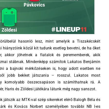
körülbelül hasonló lesz, mint amelyik a Tiszakécskét
 hiányzóink közül kit tudunk esetleg bevetni, de ha őket
 akkor jöhetnek a fiatalok és perememberek, akik
akmai stábnak. Mindenképp számítok Lakatos Benjámin
etni a bajnoki mérkőzéseken is, hogy adott esetben ne
rből jobb bekket játszania – rosszul. Lakatos most
gy komolyabb összecsapáson is számíthatnak rá. A
tér, Haris és Zöldesi játékára látunk még nagy sanszot.
uk játszik az MTK-val szép sikereket elérő Balogh Béla és
árk és Kovács Norbert személyében további NB I-es