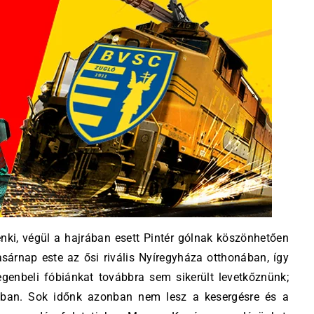
ki, végül a hajrában esett Pintér gólnak köszönhetően
sárnap este az ősi rivális Nyíregyháza otthonában, így
egenbeli fóbiánkat továbbra sem sikerült levetkőznünk;
an. Sok időnk azonban nem lesz a kesergésre és a