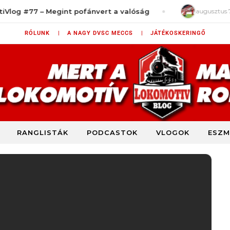
 Megint pofánvert a valóság
augusztus 7, 2026
Tényle
RÓLUNK |
A NAGY DVSC MECCS |
JÁTÉKOSKERINGŐ
RANGLISTÁK
PODCASTOK
VLOGOK
ESZM
DVSC szurkolói blog