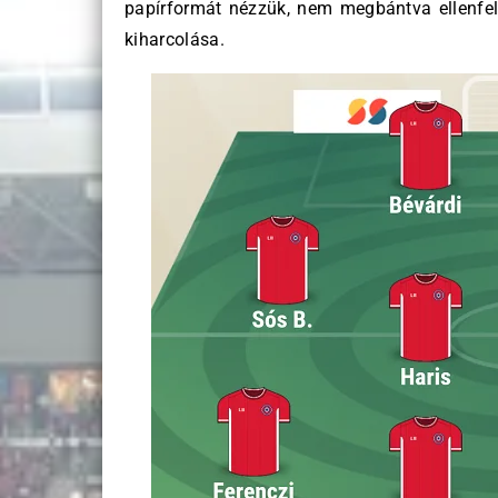
papírformát nézzük, nem megbántva ellenfe
kiharcolása.