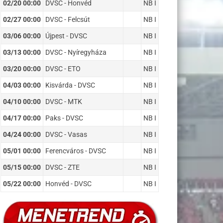
02/20 00:00
DVSC - Honvéd
NB I
02/27 00:00
DVSC - Felcsút
NB I
03/06 00:00
Újpest - DVSC
NB I
03/13 00:00
DVSC - Nyíregyháza
NB I
03/20 00:00
DVSC - ETO
NB I
04/03 00:00
Kisvárda - DVSC
NB I
04/10 00:00
DVSC - MTK
NB I
04/17 00:00
Paks - DVSC
NB I
04/24 00:00
DVSC - Vasas
NB I
05/01 00:00
Ferencváros - DVSC
NB I
05/15 00:00
DVSC - ZTE
NB I
05/22 00:00
Honvéd - DVSC
NB I