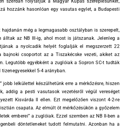
en szerdán folytatjuk a Magyar Kupás szereplésünket,
zá hozzánk hasonlóan egy vasutas egylet, a Budapesti
t hajdanán még a legmagasabb osztályban is szerepelt,
lltak az NB III-ig, ahol most is játszanak. Jelenleg a
jának a nyolcadik helyét foglalják el megszerzett 22
a bajnoki csoportot az a Tiszakécske vezeti, akiket az
n. Legutóbb egyébként a zuglóiak a Sopron SC-t tudták
l tizenegyesekkel 5-4 arányban.
” jobb lelkülettel készülhetünk erre a mérkőzésre, hiszen
k, addig a pesti vasutasok vezetésről végül vereséget
lyezett Kisvárda II ellen. Ezt megelőzően viszont 4-2-re
risztián csapata. Az elmúlt öt mérkőzésükön a győzelem
letek emberei” a zuglóiak. Ezzel szemben az NB II-ben a
egenbeli döntetleneket tudott felmutatni. Azonban ha a