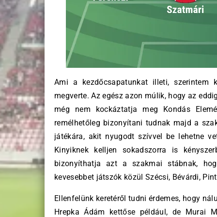
Ami a kezdőcsapatunkat illeti, szerintem 
megverte. Az egész azon múlik, hogy az eddigi
még nem kockáztatja meg Kondás Elemér,
remélhetőleg bizonyítani tudnak majd a sz
játékára, akit nyugodt szívvel be lehetne v
Kinyiknek kelljen sokadszorra is kénysze
bizonyíthatja azt a szakmai stábnak, ho
kevesebbet játszók közül Szécsi, Bévárdi, Pin
Ellenfelünk keretéről tudni érdemes, hogy nál
Hrepka Ádám kettőse például, de Murai M