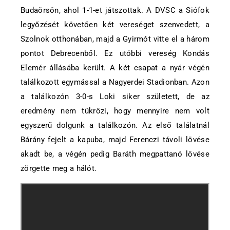
Budaörsön, ahol 1-1-et játszottak. A DVSC a Siófok
legyőzését követően két vereséget szenvedett, a
Szolnok otthonában, majd a Gyirmót vitte el a három
pontot Debrecenből. Ez utóbbi vereség Kondás
Elemér állásába került. A két csapat a nyár végén
találkozott egymással a Nagyerdei Stadionban. Azon
a találkozón 3-0-s Loki siker született, de az
eredmény nem tükrözi, hogy mennyire nem volt
egyszerű dolgunk a találkozón. Az első találatnál
Bárány fejelt a kapuba, majd Ferenczi távoli lövése
akadt be, a végén pedig Baráth megpattanó lövése
zörgette meg a hálót.