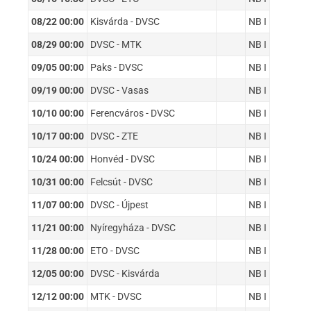
08/22 00:00
Kisvárda - DVSC
NB I
08/29 00:00
DVSC - MTK
NB I
09/05 00:00
Paks - DVSC
NB I
09/19 00:00
DVSC - Vasas
NB I
10/10 00:00
Ferencváros - DVSC
NB I
10/17 00:00
DVSC - ZTE
NB I
10/24 00:00
Honvéd - DVSC
NB I
10/31 00:00
Felcsút - DVSC
NB I
11/07 00:00
DVSC - Újpest
NB I
11/21 00:00
Nyíregyháza - DVSC
NB I
11/28 00:00
ETO - DVSC
NB I
12/05 00:00
DVSC - Kisvárda
NB I
12/12 00:00
MTK - DVSC
NB I