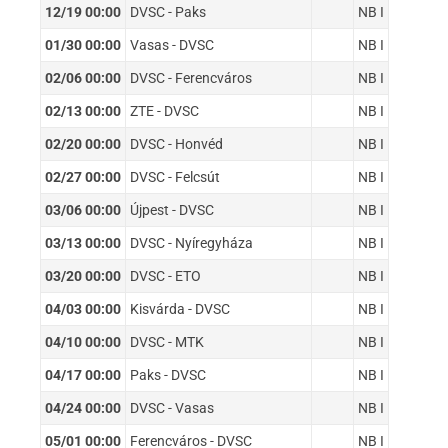
12/19 00:00
DVSC - Paks
NB I
01/30 00:00
Vasas - DVSC
NB I
02/06 00:00
DVSC - Ferencváros
NB I
02/13 00:00
ZTE - DVSC
NB I
02/20 00:00
DVSC - Honvéd
NB I
02/27 00:00
DVSC - Felcsút
NB I
03/06 00:00
Újpest - DVSC
NB I
03/13 00:00
DVSC - Nyíregyháza
NB I
03/20 00:00
DVSC - ETO
NB I
04/03 00:00
Kisvárda - DVSC
NB I
04/10 00:00
DVSC - MTK
NB I
04/17 00:00
Paks - DVSC
NB I
04/24 00:00
DVSC - Vasas
NB I
05/01 00:00
Ferencváros - DVSC
NB I