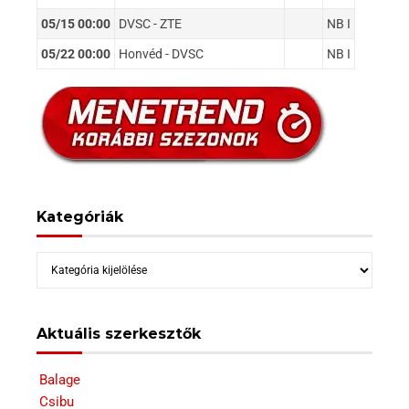
05/15 00:00
DVSC - ZTE
NB I
05/22 00:00
Honvéd - DVSC
NB I
Kategóriák
Kategóriák
Aktuális szerkesztők
Balage
Csibu