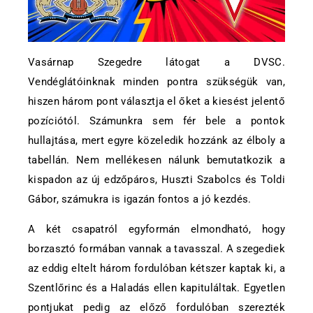
Vasárnap Szegedre látogat a DVSC.
Vendéglátóinknak minden pontra szükségük van,
hiszen három pont választja el őket a kiesést jelentő
pozíciótól. Számunkra sem fér bele a pontok
hullajtása, mert egyre közeledik hozzánk az élboly a
tabellán. Nem mellékesen nálunk bemutatkozik a
kispadon az új edzőpáros, Huszti Szabolcs és Toldi
Gábor, számukra is igazán fontos a jó kezdés.
A két csapatról egyformán elmondható, hogy
borzasztó formában vannak a tavasszal. A szegediek
az eddig eltelt három fordulóban kétszer kaptak ki, a
Szentlőrinc és a Haladás ellen kapituláltak. Egyetlen
pontjukat pedig az előző fordulóban szerezték