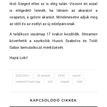
lévő Szeged ellen ez is elég talán. Viszont én azzal
is elégedett lennék, ha látnám az akaratot a
csapaton, a győzni akarást. Mindenesetre adjuk meg
az időt és az esélyt az új edzőpárosnak.
A találkozó vasárnap 17 órakor kezdődik. Streamen
követhetik a szurkolók Huszti Szabolcs és Toldi
Gábor bemutatkozó mérkőzését.
Hajrá Loki!
2020-2021
25 forduló
DVSC
huszti
merkantil bank liga
nb2
szeged
toldi
KAPCSOLÓDÓ CIKKEK