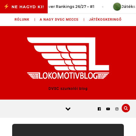
Skip to content
vég?
Power Rankings 26/27 – #1
Játékszitu
RÓLUNK |
A NAGY DVSC MECCS |
JÁTÉKOSKERINGŐ
DVSC szurkolói blog