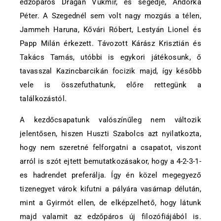
edzőpáros Dragan Vukmir, és segédje, Andorka
Péter. A Szegednél sem volt nagy mozgás a télen,
Jammeh Haruna, Kővári Róbert, Lestyán Lionel és
Papp Milán érkezett. Távozott Kárász Krisztián és
Takács Tamás, utóbbi is egykori játékosunk, ő
tavasszal Kazincbarcikán focizik majd, így később
vele is összefuthatunk, előre rettegünk a
találkozástól.
A kezdőcsapatunk valószínűleg nem változik
jelentősen, hiszen Huszti Szabolcs azt nyilatkozta,
hogy nem szeretné felforgatni a csapatot, viszont
arról is szót ejtett bemutatkozásakor, hogy a 4-2-3-1-
es hadrendet preferálja. Így én közel megegyező
tizenegyet várok kifutni a pályára vasárnap délután,
mint a Gyirmót ellen, de elképzelhető, hogy látunk
majd valamit az edzőpáros új filozófiájából is.