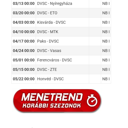
03/13 00:00
DVSC - Nyíregyháza
NB I
03/20 00:00
DVSC - ETO
NB I
04/03 00:00
Kisvárda - DVSC
NB I
04/10 00:00
DVSC - MTK
NB I
04/17 00:00
Paks - DVSC
NB I
04/24 00:00
DVSC - Vasas
NB I
05/01 00:00
Ferencváros - DVSC
NB I
05/15 00:00
DVSC - ZTE
NB I
05/22 00:00
Honvéd - DVSC
NB I