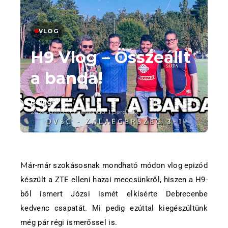
VLOG
H9 Vlog – Összeállt
a banda!
Balage
2024-09-03
/
Olvasási idő: 1 perc
/
2
Már-már szokásosnak mondható módon vlog epizód
készült a ZTE elleni hazai meccsünkről, hiszen a H9-
ből ismert Józsi ismét elkísérte Debrecenbe
kedvenc csapatát. Mi pedig ezúttal kiegészültünk
még pár régi ismerőssel is.