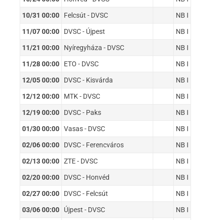
10/31 00:00
Felcsút - DVSC
NB I
11/07 00:00
DVSC - Újpest
NB I
11/21 00:00
Nyíregyháza - DVSC
NB I
11/28 00:00
ETO - DVSC
NB I
12/05 00:00
DVSC - Kisvárda
NB I
12/12 00:00
MTK - DVSC
NB I
12/19 00:00
DVSC - Paks
NB I
01/30 00:00
Vasas - DVSC
NB I
02/06 00:00
DVSC - Ferencváros
NB I
02/13 00:00
ZTE - DVSC
NB I
02/20 00:00
DVSC - Honvéd
NB I
02/27 00:00
DVSC - Felcsút
NB I
03/06 00:00
Újpest - DVSC
NB I