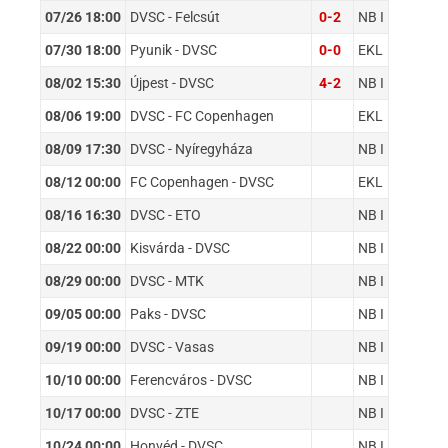
07/26 18:00
DVSC - Felcsút
0-2
NB I
07/30 18:00
Pyunik - DVSC
0-0
EKL
08/02 15:30
Újpest - DVSC
4-2
NB I
08/06 19:00
DVSC - FC Copenhagen
EKL
08/09 17:30
DVSC - Nyíregyháza
NB I
08/12 00:00
FC Copenhagen - DVSC
EKL
08/16 16:30
DVSC - ETO
NB I
08/22 00:00
Kisvárda - DVSC
NB I
08/29 00:00
DVSC - MTK
NB I
09/05 00:00
Paks - DVSC
NB I
09/19 00:00
DVSC - Vasas
NB I
10/10 00:00
Ferencváros - DVSC
NB I
10/17 00:00
DVSC - ZTE
NB I
10/24 00:00
Honvéd - DVSC
NB I