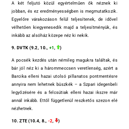
A két feljutó közül egyértelműen ők néznek ki
jobban, és ez eredményességben is megmutatkozik.
Egyelőre várakozáson felül teljesítenek, de idővel
vélhetően kiegyenesedik majd a teljesítményük, és
inkább az alsóház közepe néz ki nekik.
9. DVTK (9.2, 10.,
+1
,
)
A pocsék kezdés után némileg magukra találtak, és
bár jól néz ki a hárommeccsen veretlenség, azért a
Barcika elleni hazai utolsó pillanatos pontmentésre
annyira nem lehetnek büszkék – a Szpari idegenbeli
legyőzésére és a felcsútiak elleni hazai ikszre már
annál inkább. Ettől függetlenül reszketős szezon elé
nézhetnek.
10. ZTE (10.4, 8.,
-2
,
)