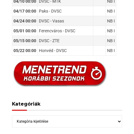
04/10 00:00
DVSC - MTK
NB I
04/17 00:00
Paks - DVSC
NB I
04/24 00:00
DVSC - Vasas
NB I
05/01 00:00
Ferencváros - DVSC
NB I
05/15 00:00
DVSC - ZTE
NB I
05/22 00:00
Honvéd - DVSC
NB I
Kategóriák
Kategóriák