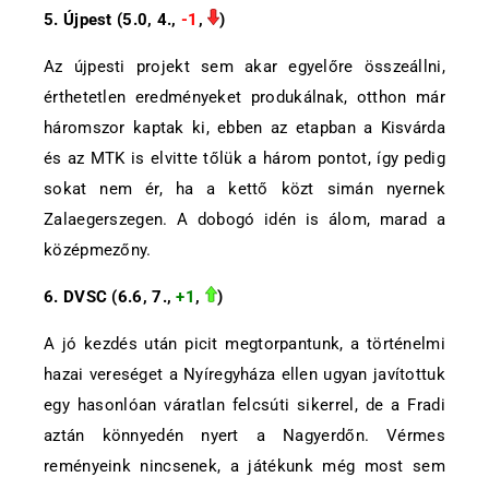
5. Újpest (5.0, 4.,
-1
,
)
Az újpesti projekt sem akar egyelőre összeállni,
érthetetlen eredményeket produkálnak, otthon már
háromszor kaptak ki, ebben az etapban a Kisvárda
és az MTK is elvitte tőlük a három pontot, így pedig
sokat nem ér, ha a kettő közt simán nyernek
Zalaegerszegen. A dobogó idén is álom, marad a
középmezőny.
6. DVSC (6.6, 7.,
+1
,
)
A jó kezdés után picit megtorpantunk, a történelmi
hazai vereséget a Nyíregyháza ellen ugyan javítottuk
egy hasonlóan váratlan felcsúti sikerrel, de a Fradi
aztán könnyedén nyert a Nagyerdőn. Vérmes
reményeink nincsenek, a játékunk még most sem