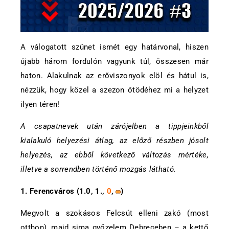
A válogatott szünet ismét egy határvonal, hiszen
újabb három fordulón vagyunk túl, összesen már
haton. Alakulnak az erőviszonyok elöl és hátul is,
nézzük, hogy közel a szezon ötödéhez mi a helyzet
ilyen téren!
A csapatnevek után zárójelben a tippjeinkből
kialakuló helyezési átlag, az előző részben jósolt
helyezés, az ebből következő változás mértéke,
illetve a sorrendben történő mozgás látható.
1. Ferencváros (1.0, 1.,
0
,
)
Megvolt a szokásos Felcsút elleni zakó (most
otthon), majd sima győzelem Debreceben – a kettő