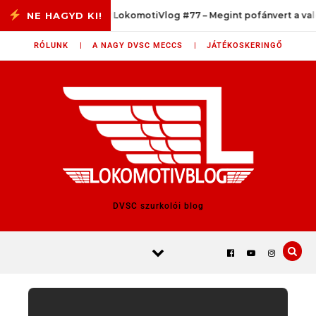
Skip to content
3/33
LokomotiVlog #77 – Megint pofánvert a valóság
RÓLUNK |
A NAGY DVSC MECCS |
JÁTÉKOSKERINGŐ
DVSC szurkolói blog