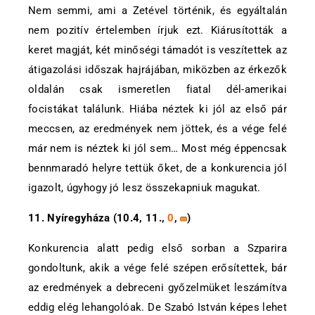
Nem semmi, ami a Zetével történik, és egyáltalán
nem pozitív értelemben írjuk ezt. Kiárusították a
keret magját, két minőségi támadót is veszítettek az
átigazolási időszak hajrájában, miközben az érkezők
oldalán csak ismeretlen fiatal dél-amerikai
focistákat találunk. Hiába néztek ki jól az első pár
meccsen, az eredmények nem jöttek, és a vége felé
már nem is néztek ki jól sem… Most még éppencsak
bennmaradó helyre tettük őket, de a konkurencia jól
igazolt, úgyhogy jó lesz összekapniuk magukat.
11. Nyíregyháza (10.4, 11.,
0
,
)
Konkurencia alatt pedig első sorban a Szparira
gondoltunk, akik a vége felé szépen erősítettek, bár
az eredmények a debreceni győzelmüket leszámítva
eddig elég lehangolóak. De Szabó István képes lehet