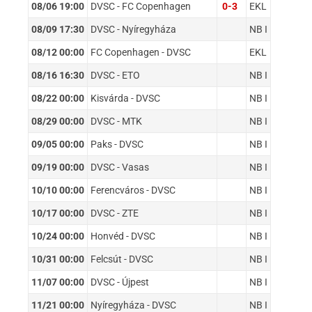
08/06 19:00
DVSC - FC Copenhagen
0-3
EKL
08/09 17:30
DVSC - Nyíregyháza
NB I
08/12 00:00
FC Copenhagen - DVSC
EKL
08/16 16:30
DVSC - ETO
NB I
08/22 00:00
Kisvárda - DVSC
NB I
08/29 00:00
DVSC - MTK
NB I
09/05 00:00
Paks - DVSC
NB I
09/19 00:00
DVSC - Vasas
NB I
10/10 00:00
Ferencváros - DVSC
NB I
10/17 00:00
DVSC - ZTE
NB I
10/24 00:00
Honvéd - DVSC
NB I
10/31 00:00
Felcsút - DVSC
NB I
11/07 00:00
DVSC - Újpest
NB I
11/21 00:00
Nyíregyháza - DVSC
NB I