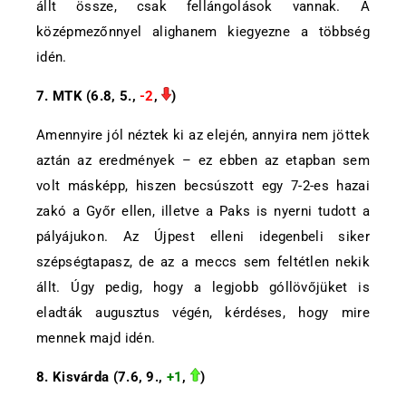
állt össze, csak fellángolások vannak. A
középmezőnnyel alighanem kiegyezne a többség
idén.
7. MTK (6.8, 5.,
-2
,
)
Amennyire jól néztek ki az elején, annyira nem jöttek
aztán az eredmények – ez ebben az etapban sem
volt másképp, hiszen becsúszott egy 7-2-es hazai
zakó a Győr ellen, illetve a Paks is nyerni tudott a
pályájukon. Az Újpest elleni idegenbeli siker
szépségtapasz, de az a meccs sem feltétlen nekik
állt. Úgy pedig, hogy a legjobb góllövőjüket is
eladták augusztus végén, kérdéses, hogy mire
mennek majd idén.
8. Kisvárda (7.6, 9.,
+1
,
)