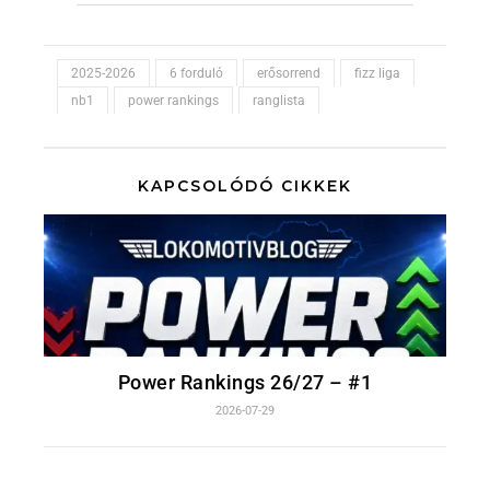
2025-2026
6 forduló
erősorrend
fizz liga
nb1
power rankings
ranglista
KAPCSOLÓDÓ CIKKEK
Power Rankings 26/27 – #1
2026-07-29