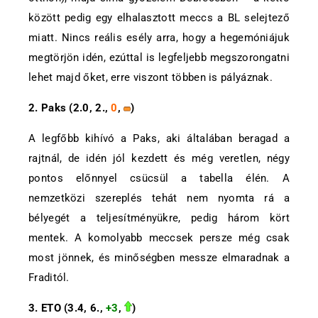
között pedig egy elhalasztott meccs a BL selejtező
miatt. Nincs reális esély arra, hogy a hegemóniájuk
megtörjön idén, ezúttal is legfeljebb megszorongatni
lehet majd őket, erre viszont többen is pályáznak.
2. Paks (2.0, 2.,
0
,
)
A legfőbb kihívó a Paks, aki általában beragad a
rajtnál, de idén jól kezdett és még veretlen, négy
pontos előnnyel csücsül a tabella élén. A
nemzetközi szereplés tehát nem nyomta rá a
bélyegét a teljesítményükre, pedig három kört
mentek. A komolyabb meccsek persze még csak
most jönnek, és minőségben messze elmaradnak a
Fraditól.
3. ETO (
3.4, 6.,
+3
,
)