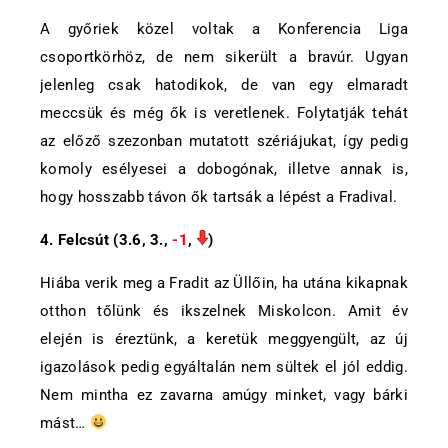
A győriek közel voltak a Konferencia Liga
csoportkörhöz, de nem sikerült a bravúr. Ugyan
jelenleg csak hatodikok, de van egy elmaradt
meccsük és még ők is veretlenek. Folytatják tehát
az előző szezonban mutatott szériájukat, így pedig
komoly esélyesei a dobogónak, illetve annak is,
hogy hosszabb távon ők tartsák a lépést a Fradival.
4. Felcsút (3.6, 3.,
-1
,
)
Hiába verik meg a Fradit az Üllőin, ha utána kikapnak
otthon tőlünk és ikszelnek Miskolcon. Amit év
elején is éreztünk, a keretük meggyengült, az új
igazolások pedig egyáltalán nem sültek el jól eddig.
Nem mintha ez zavarna amúgy minket, vagy bárki
mást…