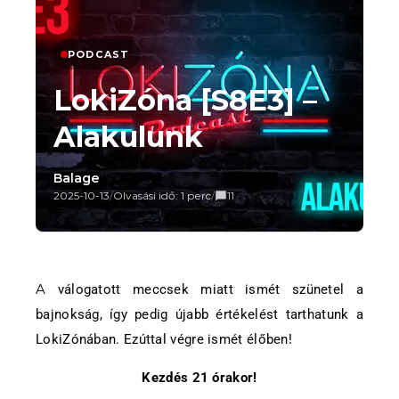
PODCAST
LokiZóna [S8E3] –
Alakulunk
Balage
2025-10-13
/
Olvasási idő: 1 perc
/
11
A válogatott meccsek miatt ismét szünetel a
bajnokság, így pedig újabb értékelést tarthatunk a
LokiZónában. Ezúttal végre ismét élőben!
Kezdés 21 órakor!