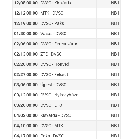
12/05 00:00
DVSC - Kisvárda
NB I
12/12 00:00
MTK - DVSC
NB I
12/19 00:00
DVSC - Paks
NB I
01/30 00:00
Vasas - DVSC
NB I
02/06 00:00
DVSC - Ferencváros
NB I
02/13 00:00
ZTE - DVSC
NB I
02/20 00:00
DVSC - Honvéd
NB I
02/27 00:00
DVSC - Felcsút
NB I
03/06 00:00
Újpest - DVSC
NB I
03/13 00:00
DVSC - Nyíregyháza
NB I
03/20 00:00
DVSC - ETO
NB I
04/03 00:00
Kisvárda - DVSC
NB I
04/10 00:00
DVSC - MTK
NB I
04/17 00:00
Paks - DVSC
NB I