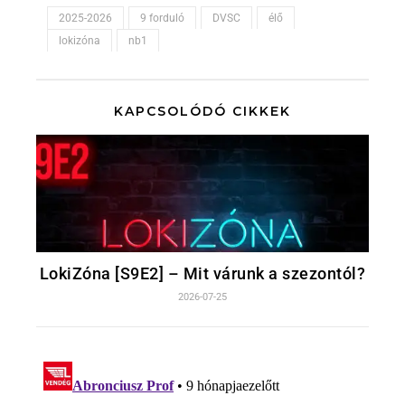
2025-2026
9 forduló
DVSC
élő
lokizóna
nb1
KAPCSOLÓDÓ CIKKEK
LokiZóna [S9E2] – Mit várunk a szezontól?
2026-07-25