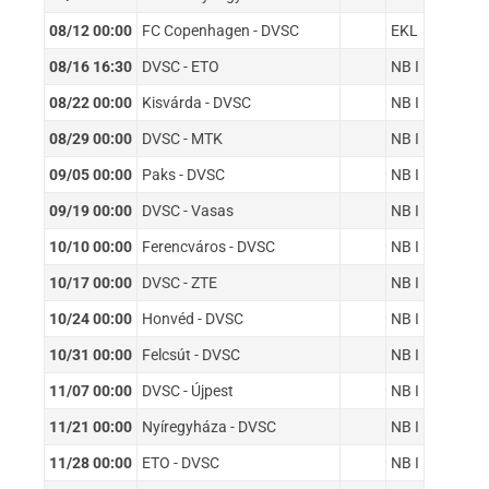
08/12 00:00
FC Copenhagen - DVSC
EKL
08/16 16:30
DVSC - ETO
NB I
08/22 00:00
Kisvárda - DVSC
NB I
08/29 00:00
DVSC - MTK
NB I
09/05 00:00
Paks - DVSC
NB I
09/19 00:00
DVSC - Vasas
NB I
10/10 00:00
Ferencváros - DVSC
NB I
10/17 00:00
DVSC - ZTE
NB I
10/24 00:00
Honvéd - DVSC
NB I
10/31 00:00
Felcsút - DVSC
NB I
11/07 00:00
DVSC - Újpest
NB I
11/21 00:00
Nyíregyháza - DVSC
NB I
11/28 00:00
ETO - DVSC
NB I