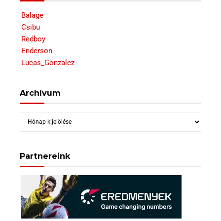
Balage
Csibu
Redboy
Enderson
Lucas_Gonzalez
Archívum
Archívum
Partnereink