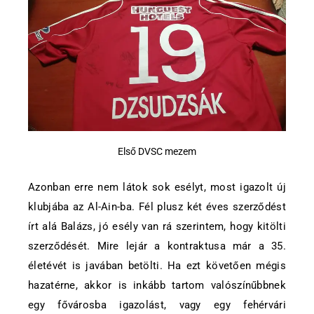
Első DVSC mezem
Azonban erre nem látok sok esélyt, most igazolt új
klubjába az Al-Ain-ba. Fél plusz két éves szerződést
írt alá Balázs, jó esély van rá szerintem, hogy kitölti
szerződését. Mire lejár a kontraktusa már a 35.
életévét is javában betölti. Ha ezt követően mégis
hazatérne, akkor is inkább tartom valószínűbbnek
egy fővárosba igazolást, vagy egy fehérvári