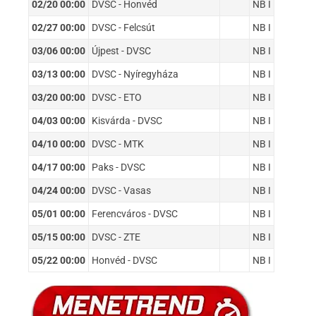
02/20 00:00
DVSC - Honvéd
NB I
02/27 00:00
DVSC - Felcsút
NB I
03/06 00:00
Újpest - DVSC
NB I
03/13 00:00
DVSC - Nyíregyháza
NB I
03/20 00:00
DVSC - ETO
NB I
04/03 00:00
Kisvárda - DVSC
NB I
04/10 00:00
DVSC - MTK
NB I
04/17 00:00
Paks - DVSC
NB I
04/24 00:00
DVSC - Vasas
NB I
05/01 00:00
Ferencváros - DVSC
NB I
05/15 00:00
DVSC - ZTE
NB I
05/22 00:00
Honvéd - DVSC
NB I