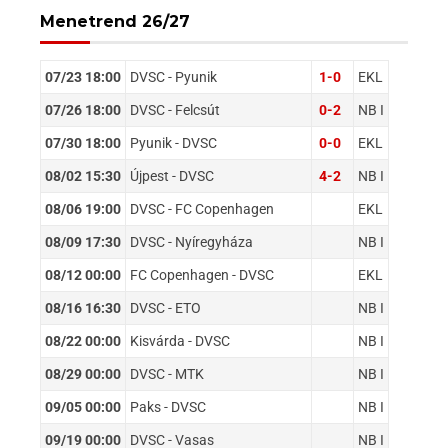
Menetrend 26/27
07/23 18:00
DVSC - Pyunik
1-0
EKL
07/26 18:00
DVSC - Felcsút
0-2
NB I
07/30 18:00
Pyunik - DVSC
0-0
EKL
08/02 15:30
Újpest - DVSC
4-2
NB I
08/06 19:00
DVSC - FC Copenhagen
EKL
08/09 17:30
DVSC - Nyíregyháza
NB I
08/12 00:00
FC Copenhagen - DVSC
EKL
08/16 16:30
DVSC - ETO
NB I
08/22 00:00
Kisvárda - DVSC
NB I
08/29 00:00
DVSC - MTK
NB I
09/05 00:00
Paks - DVSC
NB I
09/19 00:00
DVSC - Vasas
NB I