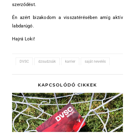
szerződést.
Én azért bizakodom a visszatérésében amíg aktív
labdarúgó.
Hajrá Loki!
DVSC
dzsudzsák
karrier
saját nevelés
KAPCSOLÓDÓ CIKKEK