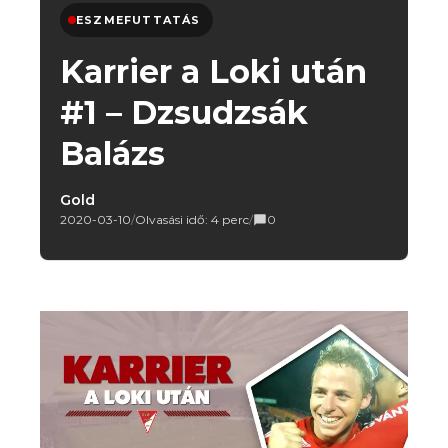
ESZMEFUTTATÁS
Karrier a Loki után
#1 – Dzsudzsák
Balázs
Gold
2020-03-10
/
Olvasási idő: 4 perc
/
0