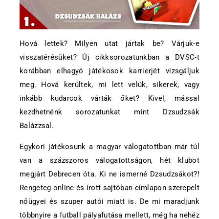
Hová lettek? Milyen utat jártak be? Várjuk-e
visszatérésüket? Új cikksorozatunkban a DVSC-t
korábban elhagyó játékosok karrierjét vizsgáljuk
meg. Hová kerültek, mi lett velük, sikerek, vagy
inkább kudarcok várták őket? Kivel, mással
kezdhetnénk sorozatunkat mint Dzsudzsák
Balázzsal.
Egykori játékosunk a magyar válogatottban már túl
van a százszoros válogatottságon, hét klubot
megjárt Debrecen óta. Ki ne ismerné Dzsudzsákot?!
Rengeteg online és írott sajtóban címlapon szerepelt
nőügyei és szuper autói miatt is. De mi maradjunk
többnyire a futball pályafutása mellett, még ha nehéz