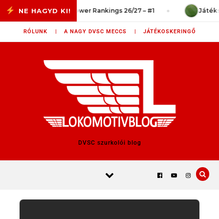
Skip to content
 vég?
Power Rankings 26/27 – #1
Játékszit
RÓLUNK |
A NAGY DVSC MECCS |
JÁTÉKOSKERINGŐ
DVSC szurkolói blog