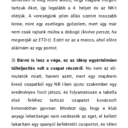
tartsuk őket, így legalább a 4. helyet és az NK-t
elérjük. A vereségünk jelen állás szerint rosszabb
lenne, mint egy esetleges győzelem, mert úgy már
nem csak rajtunk múlna a dobogó
(kivéve persze, ha
megverjük az ETO-t)
. Ezért ez az a meccs, ahol előre
aláírnám az egy pontot.
3)
Bármi is lesz a vége, ez az idény egyértelműen
túlteljesítés volt a csapat részéről.
No nem az xG-
mutatók miatt, hanem azért, mert egy majdnem
kieső csapatból egy NB I-ben újonc szakember egy
eredményes focit játszó, és folyamatosan a tabella
első feléhez tartozó csapatot kovácsolt
kimondottan gyorsan. Mindezt úgy, hogy a klub
anyagi lehetőségei nem verdesték az eget, el kellett
takarítani egy spanyol befektetői csoportot, és télen