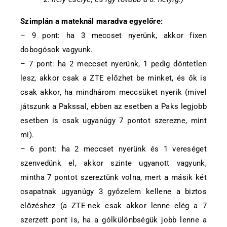
Szimplán a mateknál maradva egyelőre:
– 9 pont: ha 3 meccset nyerünk, akkor fixen
dobogósok vagyunk.
– 7 pont: ha 2 meccset nyerünk, 1 pedig döntetlen
lesz, akkor csak a ZTE előzhet be minket, és ők is
csak akkor, ha mindhárom meccsüket nyerik (mivel
játszunk a Pakssal, ebben az esetben a Paks legjobb
esetben is csak ugyanúgy 7 pontot szerezne, mint
mi).
– 6 pont: ha 2 meccset nyerünk és 1 vereséget
szenvedünk el, akkor szinte ugyanott vagyunk,
mintha 7 pontot szereztünk volna, mert a másik két
csapatnak ugyanúgy 3 győzelem kellene a biztos
előzéshez (a ZTE-nek csak akkor lenne elég a 7
szerzett pont is, ha a gólkülönbségük jobb lenne a