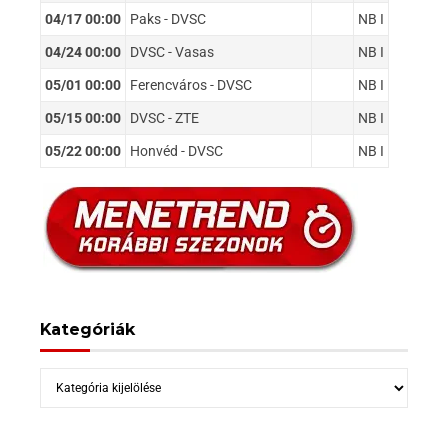
04/17 00:00
Paks - DVSC
NB I
04/24 00:00
DVSC - Vasas
NB I
05/01 00:00
Ferencváros - DVSC
NB I
05/15 00:00
DVSC - ZTE
NB I
05/22 00:00
Honvéd - DVSC
NB I
Kategóriák
Kategóriák