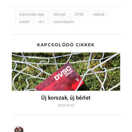
bajnokság vége
dobogó
DVSC
esélyek
matek
nb I
számolgatás
KAPCSOLÓDÓ CIKKEK
Új korszak, új bérlet
2026-06-22