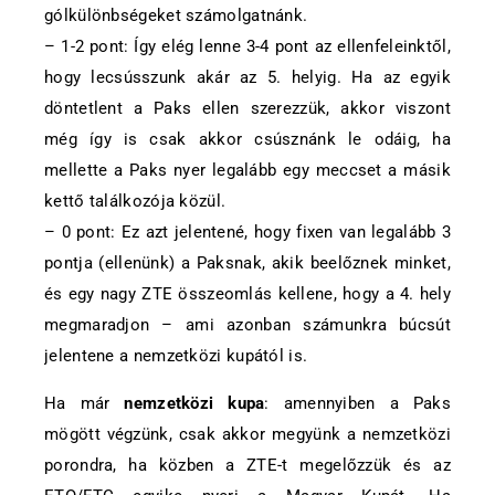
gólkülönbségeket számolgatnánk.
– 1-2 pont: Így elég lenne 3-4 pont az ellenfeleinktől,
hogy lecsússzunk akár az 5. helyig. Ha az egyik
döntetlent a Paks ellen szerezzük, akkor viszont
még így is csak akkor csúsznánk le odáig, ha
mellette a Paks nyer legalább egy meccset a másik
kettő találkozója közül.
– 0 pont: Ez azt jelentené, hogy fixen van legalább 3
pontja (ellenünk) a Paksnak, akik beelőznek minket,
és egy nagy ZTE összeomlás kellene, hogy a 4. hely
megmaradjon – ami azonban számunkra búcsút
jelentene a nemzetközi kupától is.
Ha már
nemzetközi kupa
: amennyiben a Paks
mögött végzünk, csak akkor megyünk a nemzetközi
porondra, ha közben a ZTE-t megelőzzük és az