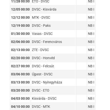
11/28 00:00
ETO - DVSC
NB I
12/05 00:00
DVSC - Kisvárda
NB I
12/12 00:00
MTK - DVSC
NB I
12/19 00:00
DVSC - Paks
NB I
01/30 00:00
Vasas - DVSC
NB I
02/06 00:00
DVSC - Ferencváros
NB I
02/13 00:00
ZTE - DVSC
NB I
02/20 00:00
DVSC - Honvéd
NB I
02/27 00:00
DVSC - Felcsút
NB I
03/06 00:00
Újpest - DVSC
NB I
03/13 00:00
DVSC - Nyíregyháza
NB I
03/20 00:00
DVSC - ETO
NB I
04/03 00:00
Kisvárda - DVSC
NB I
04/10 00:00
DVSC - MTK
NB I