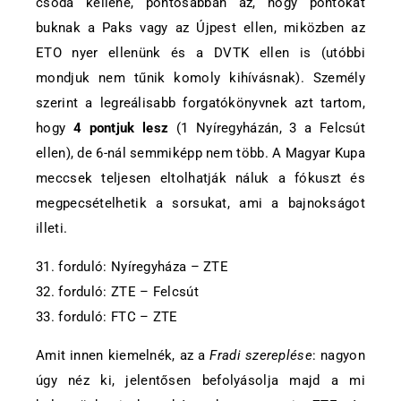
csoda kellene, pontosabban az, hogy pontokat
buknak a Paks vagy az Újpest ellen, miközben az
ETO nyer ellenünk és a DVTK ellen is (utóbbi
mondjuk nem tűnik komoly kihívásnak). Személy
szerint a legreálisabb forgatókönyvnek azt tartom,
hogy
4 pontjuk lesz
(1 Nyíregyházán, 3 a Felcsút
ellen), de 6-nál semmiképp nem több. A Magyar Kupa
meccsek teljesen eltolhatják náluk a fókuszt és
megpecsételhetik a sorsukat, ami a bajnokságot
illeti.
31. forduló: Nyíregyháza – ZTE
32. forduló: ZTE – Felcsút
33. forduló: FTC – ZTE
Amit innen kiemelnék, az a
Fradi szereplése
: nagyon
úgy néz ki, jelentősen befolyásolja majd a mi