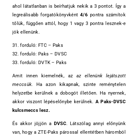
ahol látatlanban is beírhatjuk nekik a 3 pontot. Így a
legreálisabb forgatókönyvként
4/6
pontra számítok
tőlük, függően attól, hogy 1 vagy 3 pontra lesznek-e
jók ellenünk.
31. forduló: FTC – Paks
32. forduló: Paks – DVSC
33. forduló: DVTK – Paks
Amit innen kiemelnék, az
az ellenünk lejátszott
meccsük
. Ha azon kikapnak, szinte reménytelen
helyzetbe kerülnek a dobogót illetően. Ha nyernek,
akkor viszont lépéselőnybe kerülnek.
A Paks-DVSC
kulcsmeccs lesz.
És akkor jöjjön a
DVSC
. Látszólag annyi előnyünk
van, hogy a ZTE-Paks párossal ellentétben háromból