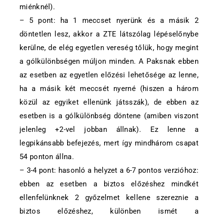
miénknél).
– 5 pont: ha 1 meccset nyerünk és a másik 2
döntetlen lesz, akkor a ZTE látszólag lépéselőnybe
kerülne, de elég egyetlen vereség tőlük, hogy megint
a gólkülönbségen múljon minden. A Paksnak ebben
az esetben az egyetlen előzési lehetősége az lenne,
ha a másik két meccsét nyerné (hiszen a három
közül az egyiket ellenünk játsszák), de ebben az
esetben is a gólkülönbség döntene (amiben viszont
jelenleg +2-vel jobban állnak). Ez lenne a
legpikánsabb befejezés, mert így mindhárom csapat
54 ponton állna.
– 3-4 pont: hasonló a helyzet a 6-7 pontos verzióhoz:
ebben az esetben a biztos előzéshez mindkét
ellenfelünknek 2 győzelmet kellene szereznie a
biztos előzéshez, különben ismét a