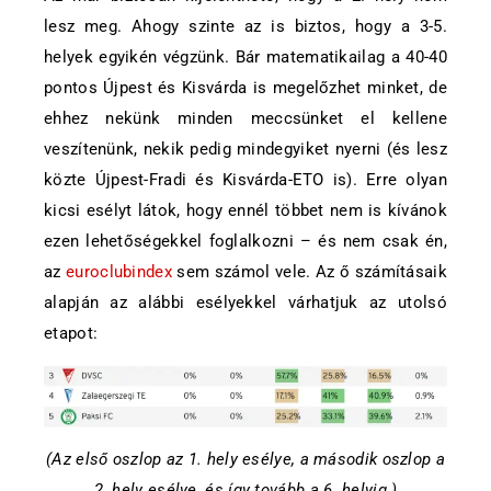
lesz meg. Ahogy szinte az is biztos, hogy a 3-5.
helyek egyikén végzünk. Bár matematikailag a 40-40
pontos Újpest és Kisvárda is megelőzhet minket, de
ehhez nekünk minden meccsünket el kellene
veszítenünk, nekik pedig mindegyiket nyerni (és lesz
közte Újpest-Fradi és Kisvárda-ETO is). Erre olyan
kicsi esélyt látok, hogy ennél többet nem is kívánok
ezen lehetőségekkel foglalkozni – és nem csak én,
az
euroclubindex
sem számol vele. Az ő számításaik
alapján az alábbi esélyekkel várhatjuk az utolsó
etapot:
(Az első oszlop az 1. hely esélye, a második oszlop a
2. hely esélye, és így tovább a 6. helyig.)