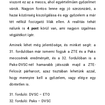
viszont ez az a meccs, ahol egyértelműen győzelmet
várok. Nagyon fontos lenne egy jó szezonzáró, a
hazai közönség kiszolgálása és egy győzelem a már
tét nélkül focizgató lilák ellen. A realitás tehát
nálunk is
4 pont
körül van, ami nagyon izgalmas
végjátékot ígér.
Aminek lehet még jelentősége, és minket segít: a
31. fordulóban már ismerni fogjuk a ZTE és a Paks
meccsének eredményét, és a 32. fordulóban is a
Paks-DVSC-nél hamarabb játsszák majd a ZTE-
Felcsút párharcot, azaz tisztában lehetünk azzal,
hogy mennyire kell a győzelem, vagy elég-e egy
döntetlen is.
31. forduló: DVSC – ETO
32. forduló: Paks – DVSC