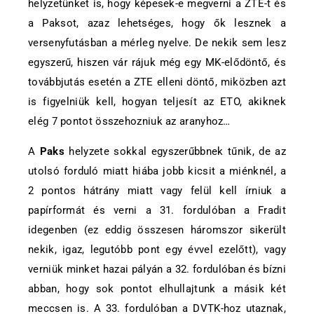
helyzetünket is, hogy képesek-e megverni a ZTE-t és
a Paksot, azaz lehetséges, hogy ők lesznek a
versenyfutásban a mérleg nyelve. De nekik sem lesz
egyszerű, hiszen vár rájuk még egy MK-elődöntő, és
továbbjutás esetén a ZTE elleni döntő, miközben azt
is figyelniük kell, hogyan teljesít az ETO, akiknek
elég 7 pontot összehozniuk az aranyhoz…
A
Paks
helyzete sokkal egyszerűbbnek tűnik, de az
utolsó forduló miatt hiába jobb kicsit a miénknél, a
2 pontos hátrány miatt vagy felül kell írniuk a
papírformát és verni a 31. fordulóban a Fradit
idegenben (ez eddig összesen háromszor sikerült
nekik, igaz, legutóbb pont egy évvel ezelőtt), vagy
verniük minket hazai pályán a 32. fordulóban és bízni
abban, hogy sok pontot elhullajtunk a másik két
meccsen is. A 33. fordulóban a DVTK-hoz utaznak,