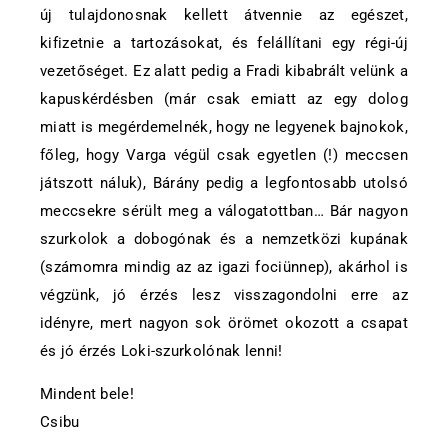
új tulajdonosnak kellett átvennie az egészet,
kifizetnie a tartozásokat, és felállítani egy régi-új
vezetőséget. Ez alatt pedig a Fradi kibabrált velünk a
kapuskérdésben (már csak emiatt az egy dolog
miatt is megérdemelnék, hogy ne legyenek bajnokok,
főleg, hogy Varga végül csak egyetlen (!) meccsen
játszott náluk), Bárány pedig a legfontosabb utolsó
meccsekre sérült meg a válogatottban… Bár nagyon
szurkolok a dobogónak és a nemzetközi kupának
(számomra mindig az az igazi fociünnep), akárhol is
végzünk, jó érzés lesz visszagondolni erre az
idényre, mert nagyon sok örömet okozott a csapat
és jó érzés Loki-szurkolónak lenni!
Mindent bele!
Csibu