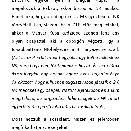
ETO/FTC egyike nyeri a Magyar Kupát. Ha
megelőzzük a Paksot, akkor biztos az NK indulás.
Ennek oka, hogy a dobogó és az MK győztese is NK
részvételt kap, viszont ha a ZTE előz meg minket,
akkor a Magyar Kupa győztese azonos lesz egy
olyan csapattal, aki a dobogón végzett, így a
továbbpattanó NK-helyezés a 4. helyezettre száll.
(Azt az örök vitát most hagyjuk, hogy kell-e nekünk az
NK, meg hogy elég jók lennénk-e hozzá. Én nem látok
összefüggést egy csapat egész éves teljesítménye
és aközött, hogy júliusban-augusztusban játszik-e 2-6
NK meccset egy csapat, viszont a játékosok és a klub
megítélése, az átigazolási lehetőségek az NK miatt
egyértelműen pozitívabb irányba fordulhatnak.)
Most n
ézzük a sorsolást
, hiszen ez jelentősen
megfirkálhatja az esélyeket: