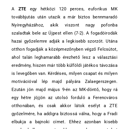
A
ZTE
egy hétközi 120 perces, euforikus MK
továbbjutás után utazik a már biztos bennmaradó
Nyíregyházához, akik viszont nagy pofonba
szaladtak bele az Újpest ellen (7-2). A fogadóirodák
hazai győzelemre adják a legkisebb szorzót. Utána
otthon fogadják a középmezőnyben végző Felcsútot,
ahol talán leghamarabb érezhető lesz a választási
eredmény, hiszen már több külföldi játékos távozása
is levegőben van. Kérdéses, milyen csapat és milyen
motivációval lép majd pályára Zalaegerszegen.
Ezután jön majd május 9-én az MK-döntő, hogy rá
egy hétre jöjjön az utolsó forduló a Ferencváros
otthonában, és csak akkor látok esélyt a ZTE
győzelmére, ha addigra biztossá válna, hogy a Fradi
elbukja a bajnoki címet. Ehhez azonban kisebb