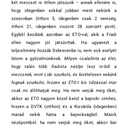
két meccset is itthon játszunk – annak ellenére is,
hogy idegenben sokkal jobban ment nekünk a
szezonban (itthon 5, idegenben csak 2 vereség;
itthon 21, idegenben viszont 28 szerzett pont).
Egyből kezdünk azonban az ETO-val, akik a Fradi
ellen nagyon jól játszottak. Ha ugyanezt a
teljesítmény hozzák Debrecenbe is, nem sok esélyét
látom a győzelmünknek.
Milyen csalafinta az élet,
hogy talán több fradista nézője lesz tv-ből a
meccsnek, mint Loki szurkoló, és kivételesen nekünk
fognak szurkolni, hiszen az ETO-t kis túlzással már
csak mi állíthatjuk meg.
Ha nem verjük meg őket,
akkor az ETO nagyon közel kerül a bajnoki címhez,
hiszen a DVTK (otthon) és a Kisvárda (idegenben)
marad nekik hátra a bajnokságból. Másik
nézőpontból: ha nem verjük meg őket, akkor bár