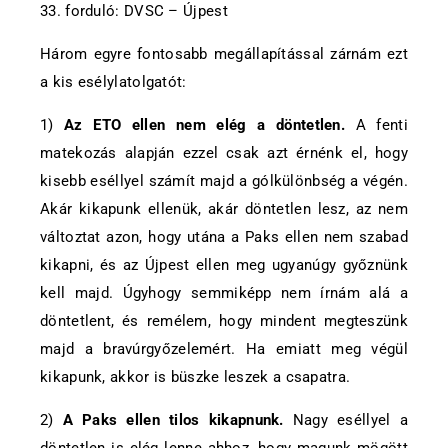
33. forduló: DVSC – Újpest
Három egyre fontosabb megállapítással zárnám ezt
a kis esélylatolgatót:
1)
Az ETO ellen nem elég a döntetlen.
A fenti
matekozás alapján ezzel csak azt érnénk el, hogy
kisebb eséllyel számít majd a gólkülönbség a végén.
Akár kikapunk ellenük, akár döntetlen lesz, az nem
változtat azon, hogy utána a Paks ellen nem szabad
kikapni, és az Újpest ellen meg ugyanúgy győznünk
kell majd. Úgyhogy semmiképp nem írnám alá a
döntetlent, és remélem, hogy mindent megteszünk
majd a bravúrgyőzelemért. Ha emiatt meg végül
kikapunk, akkor is büszke leszek a csapatra.
2)
A Paks ellen tilos kikapnunk.
Nagy eséllyel a
döntetlen is elég lenne ahhoz, hogy magunk mögött