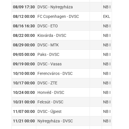
08/09 17:30
DVSC - Nyíregyháza
NB I
08/12 00:00
FC Copenhagen - DVSC
EKL
08/16 16:30
DVSC - ETO
NB I
08/22 00:00
Kisvárda - DVSC
NB I
08/29 00:00
DVSC - MTK
NB I
09/05 00:00
Paks - DVSC
NB I
09/19 00:00
DVSC - Vasas
NB I
10/10 00:00
Ferencváros - DVSC
NB I
10/17 00:00
DVSC - ZTE
NB I
10/24 00:00
Honvéd - DVSC
NB I
10/31 00:00
Felcsút - DVSC
NB I
11/07 00:00
DVSC - Újpest
NB I
11/21 00:00
Nyíregyháza - DVSC
NB I