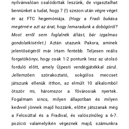
nyilvánvalóan csalódottak leszünk, de vigasztalhat
bennünket a tudat, hogy 7 (!) szezon után végre véget
ér az FTC hegemóniája.
(Hogy a Fradi bukása
megérné-e azt az árat, hogy lemaradunk a dobógóról?
Most erről sem foglalnék állást, bár izgalmas
gondolatkísérlet.)
Aztán utazunk Paksra, aminek
jelentőségéről már írtam fentebb. Teljesen reális
forgatókönyv, hogy csak 1-2 pontunk lesz az utolsó
forduló előtt, amely Újpesti vendégjátékkal zárul.
Jellemzően szórakoztató, sokgólos meccset
játszunk ellenük itthon, az elmúlt 10 alkalomból
ötször mi, háromszor a fővárosiak nyertek.
Fogalmam sincs, milyen állapotban és milyen
kedvvel jönnek majd hozzánk, előtte játszanak még
a Felcsúttal és a Fradival, és valószínűleg a 6-7.
pozíció valamelyikén végeznek majd, számunkra