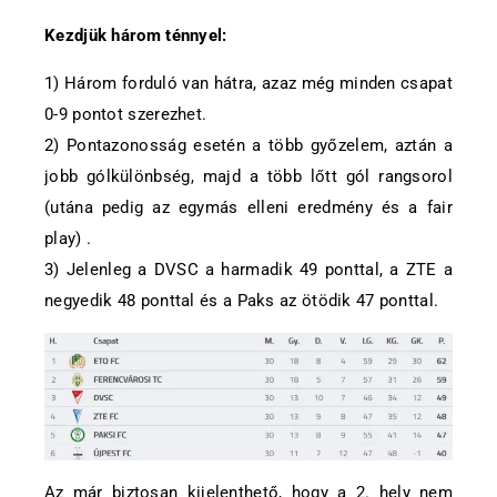
Kezdjük három ténnyel:
1) Három forduló van hátra, azaz még minden csapat
0-9 pontot szerezhet.
2) Pontazonosság esetén a több győzelem, aztán a
jobb gólkülönbség, majd a több lőtt gól rangsorol
(utána pedig az egymás elleni eredmény és a fair
play) .
3) Jelenleg a DVSC a harmadik 49 ponttal, a ZTE a
negyedik 48 ponttal és a Paks az ötödik 47 ponttal.
Az már biztosan kijelenthető, hogy a 2. hely nem