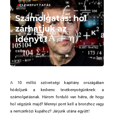
ESZMEFUTTATÁS
Számolgatás: hol
zárhatjuk az
idényt?
csibu
2026-04-22
/
Olvasási idő: 12 perc
/
41
A 10 millió szövetségi kapitány országában
hódoljunk a kedvenc tevékenységünknek: a
számolgatásnak. Három forduló van hátra, de hogy
hol végzünk majd? Mennyi pont kell a bronzhoz vagy
a nemzetközi kupához? Járjunk utána együtt!