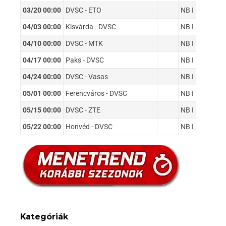
03/20 00:00
DVSC - ETO
NB I
04/03 00:00
Kisvárda - DVSC
NB I
04/10 00:00
DVSC - MTK
NB I
04/17 00:00
Paks - DVSC
NB I
04/24 00:00
DVSC - Vasas
NB I
05/01 00:00
Ferencváros - DVSC
NB I
05/15 00:00
DVSC - ZTE
NB I
05/22 00:00
Honvéd - DVSC
NB I
Kategóriák