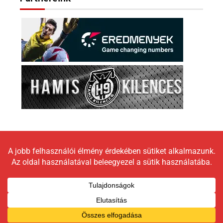
Copyright © 2026 LokomotívBlog |
Graceful Theme by
Optima Themes
Impresszum
Állásfoglalás
Moderálási elveink
Adatkezelési tájékoztató