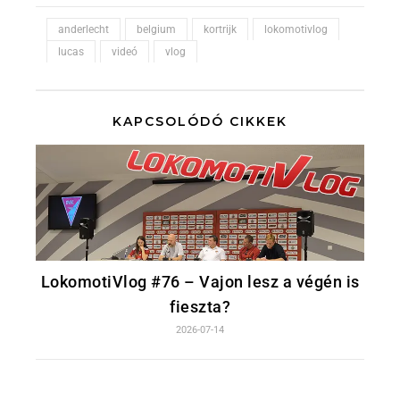
anderlecht
belgium
kortrijk
lokomotivlog
lucas
videó
vlog
KAPCSOLÓDÓ CIKKEK
LokomotiVlog #76 – Vajon lesz a végén is
fieszta?
2026-07-14