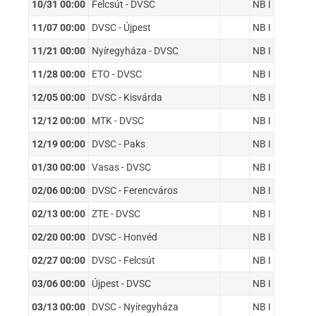
10/31 00:00
Felcsút - DVSC
NB I
11/07 00:00
DVSC - Újpest
NB I
11/21 00:00
Nyíregyháza - DVSC
NB I
11/28 00:00
ETO - DVSC
NB I
12/05 00:00
DVSC - Kisvárda
NB I
12/12 00:00
MTK - DVSC
NB I
12/19 00:00
DVSC - Paks
NB I
01/30 00:00
Vasas - DVSC
NB I
02/06 00:00
DVSC - Ferencváros
NB I
02/13 00:00
ZTE - DVSC
NB I
02/20 00:00
DVSC - Honvéd
NB I
02/27 00:00
DVSC - Felcsút
NB I
03/06 00:00
Újpest - DVSC
NB I
03/13 00:00
DVSC - Nyíregyháza
NB I