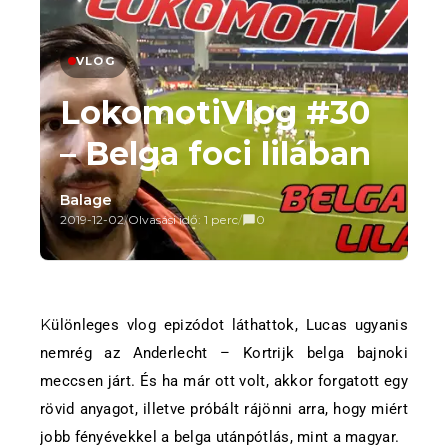
VLOG
LokomotiVlog #30
– Belga foci lilában
Balage
2019-12-02
/
Olvasási idő: 1 perc
/
0
Különleges vlog epizódot láthattok, Lucas ugyanis
nemrég az Anderlecht – Kortrijk belga bajnoki
meccsen járt. És ha már ott volt, akkor forgatott egy
rövid anyagot, illetve próbált rájönni arra, hogy miért
jobb fényévekkel a belga utánpótlás, mint a magyar.