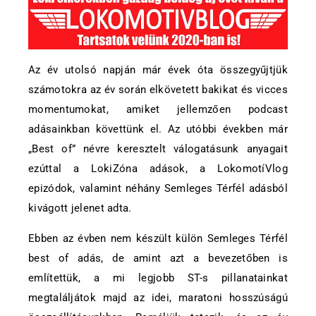
Az év utolsó napján már évek óta összegyűjtjük
számotokra az év során elkövetett bakikat és vicces
momentumokat, amiket jellemzően podcast
adásainkban követtünk el. Az utóbbi években már
„Best of” névre keresztelt válogatásunk anyagait
ezúttal a LokiZóna adások, a LokomotíVlog
epizódok, valamint néhány Semleges Térfél adásból
kivágott jelenet adta.
Ebben az évben nem készült külön Semleges Térfél
best of adás, de amint azt a bevezetőben is
említettük, a mi legjobb ST-s pillanatainkat
megtaláljátok majd az idei, maratoni hosszúságú