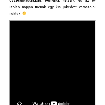
összeállításunkban. Reméljük tetszik, és az év
utolsó napján tudunk egy kis jókedvet varászolni
nektek!