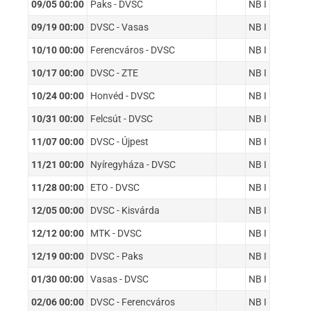
09/05 00:00
Paks - DVSC
NB I
09/19 00:00
DVSC - Vasas
NB I
10/10 00:00
Ferencváros - DVSC
NB I
10/17 00:00
DVSC - ZTE
NB I
10/24 00:00
Honvéd - DVSC
NB I
10/31 00:00
Felcsút - DVSC
NB I
11/07 00:00
DVSC - Újpest
NB I
11/21 00:00
Nyíregyháza - DVSC
NB I
11/28 00:00
ETO - DVSC
NB I
12/05 00:00
DVSC - Kisvárda
NB I
12/12 00:00
MTK - DVSC
NB I
12/19 00:00
DVSC - Paks
NB I
01/30 00:00
Vasas - DVSC
NB I
02/06 00:00
DVSC - Ferencváros
NB I