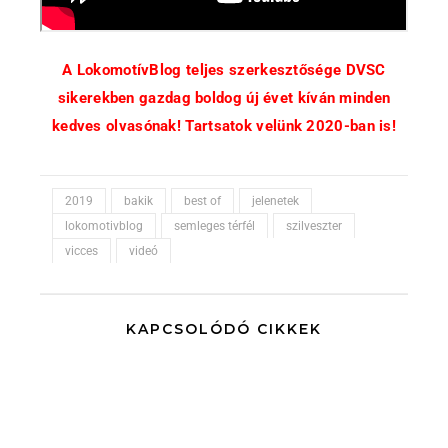
A LokomotívBlog teljes szerkesztősége DVSC
sikerekben gazdag boldog új évet kíván minden
kedves olvasónak! Tartsatok velünk 2020-ban is!
2019
bakik
best of
jelenetek
lokomotivblog
semleges térfél
szilveszter
vicces
videó
KAPCSOLÓDÓ CIKKEK