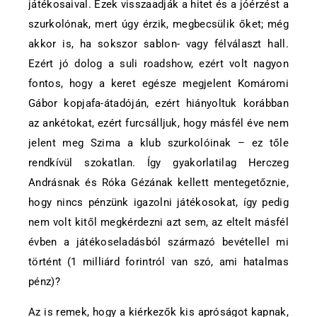
játékosaival. Ezek visszaadják a hitet és a jóérzést a
szurkolónak, mert úgy érzik, megbecsülik őket; még
akkor is, ha sokszor sablon- vagy félválaszt hall.
Ezért jó dolog a suli roadshow, ezért volt nagyon
fontos, hogy a keret egésze megjelent Komáromi
Gábor kopjafa-átadóján, ezért hiányoltuk korábban
az ankétokat, ezért furcsálljuk, hogy másfél éve nem
jelent meg Szima a klub szurkolóinak – ez tőle
rendkívül szokatlan. Így gyakorlatilag Herczeg
Andrásnak és Róka Gézának kellett mentegetőznie,
hogy nincs pénzünk igazolni játékosokat, így pedig
nem volt kitől megkérdezni azt sem, az eltelt másfél
évben a játékoseladásból származó bevétellel mi
történt (1 milliárd forintról van szó, ami hatalmas
pénz)?
Az is remek, hogy a kiérkezők kis apróságot kapnak,