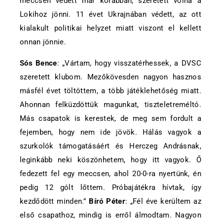
meccsen védett már korábban, szeretett volna a
Lokihoz jönni. 11 évet Ukrajnában védett, az ott
kialakult politikai helyzet miatt viszont el kellett
onnan jönnie.
Sós Bence
: „Vártam, hogy visszatérhessek, a DVSC
szeretett klubom. Mezőkövesden nagyon hasznos
másfél évet töltöttem, a több játéklehetőség miatt.
Ahonnan felküzdöttük magunkat, tiszteletreméltó.
Más csapatok is kerestek, de meg sem fordult a
fejemben, hogy nem ide jövök. Hálás vagyok a
szurkolók támogatásáért és Herczeg Andrásnak,
leginkább neki köszönhetem, hogy itt vagyok. Ő
fedezett fel egy meccsen, ahol 20-0-ra nyertünk, én
pedig 12 gólt lőttem. Próbajátékra hívtak, így
kezdődött minden.”
Bíró Péter
: „Fél éve kerültem az
első csapathoz, mindig is erről álmodtam. Nagyon