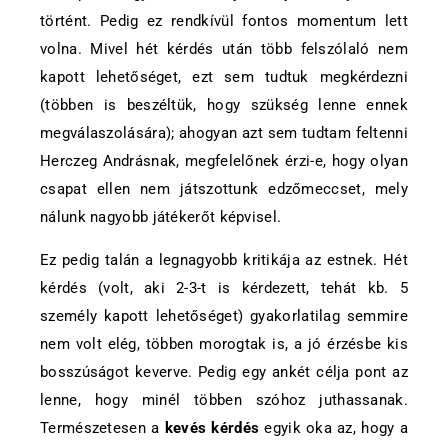
történt. Pedig ez rendkívül fontos momentum lett
volna. Mivel hét kérdés után több felszólaló nem
kapott lehetőséget, ezt sem tudtuk megkérdezni
(többen is beszéltük, hogy szükség lenne ennek
megválaszolására); ahogyan azt sem tudtam feltenni
Herczeg Andrásnak, megfelelőnek érzi-e, hogy olyan
csapat ellen nem játszottunk edzőmeccset, mely
nálunk nagyobb játékerőt képvisel.
Ez pedig talán a legnagyobb kritikája az estnek. Hét
kérdés (volt, aki 2-3-t is kérdezett, tehát kb. 5
személy kapott lehetőséget) gyakorlatilag semmire
nem volt elég, többen morogtak is, a jó érzésbe kis
bosszúságot keverve. Pedig egy ankét célja pont az
lenne, hogy minél többen szóhoz juthassanak.
Természetesen a
kevés kérdés
egyik oka az, hogy a