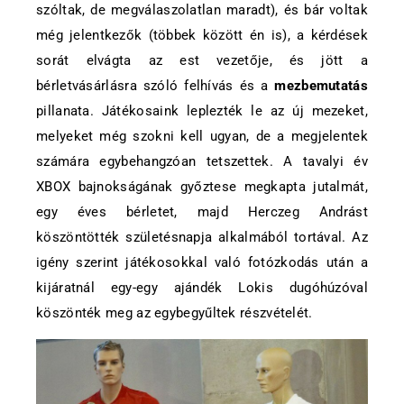
szóltak, de megválaszolatlan maradt), és bár voltak
még jelentkezők (többek között én is), a kérdések
sorát elvágta az est vezetője, és jött a
bérletvásárlásra szóló felhívás és a
mezbemutatás
pillanata. Játékosaink leplezték le az új mezeket,
melyeket még szokni kell ugyan, de a megjelentek
számára egybehangzóan tetszettek. A tavalyi év
XBOX bajnokságának győztese megkapta jutalmát,
egy éves bérletet, majd Herczeg Andrást
köszöntötték születésnapja alkalmából tortával. Az
igény szerint játékosokkal való fotózkodás után a
kijáratnál egy-egy ajándék Lokis dugóhúzóval
köszönték meg az egybegyűltek részvételét.