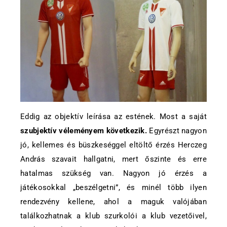
Eddig az objektív leírása az estének. Most a saját
szubjektív véleményem következik.
Egyrészt nagyon
jó, kellemes és büszkeséggel eltöltő érzés Herczeg
András szavait hallgatni, mert őszinte és erre
hatalmas szükség van. Nagyon jó érzés a
játékosokkal „beszélgetni”, és minél több ilyen
rendezvény kellene, ahol a maguk valójában
találkozhatnak a klub szurkolói a klub vezetőivel,