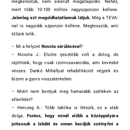
megkerestük, nem sikerült megállapodni. Nehéz,
mert több 10-100 milliós nagyszponzor kellene.
Jelenleg ezt megoldhatatlannak látjuk.
Még a TEVA-
nal is nagyobb szponzor kellene. Megtesszük, ami
tőlünk telik.
– Mi a helyzet
Novota sérülésével
?
– Novota J.: Elsőre ijesztőbb volt a dolog, de
rájöttünk, hogy csak izomcsavarodás, ami kevésbé
vészes. Dankó Mihállyal rehabilitációt végzek és
bízom a gyors visszatérésben.
– Miért nem bontjuk meg hamarabb széleken az
ellenfelet?
– Herczeg A.: Több taktika is létezik, ez a stáb
dolga.
Fontos, hogy minél előbb a középpályára
juttassuk a labdát és onnan kezdjük szétnyitni a