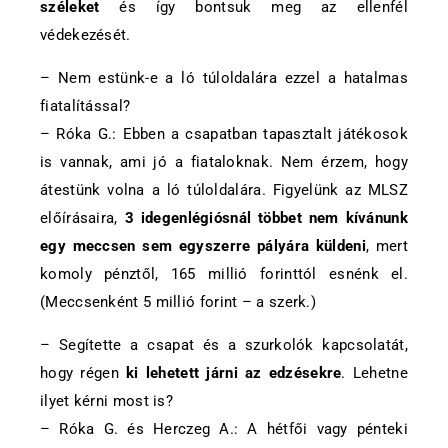
széleket
és így bontsuk meg az ellenfél
védekezését.
– Nem estünk-e a ló túloldalára ezzel a hatalmas
fiatalítással?
– Róka G.: Ebben a csapatban tapasztalt játékosok
is vannak, ami jó a fiataloknak. Nem érzem, hogy
átestünk volna a ló túloldalára. Figyelünk az MLSZ
előírásaira,
3 idegenlégiósnál többet nem kívánunk
egy meccsen sem egyszerre pályára küldeni
, mert
komoly pénztől, 165 millió forinttól esnénk el.
(Meccsenként 5 millió forint – a szerk.)
– Segítette a csapat és a szurkolók kapcsolatát,
hogy régen
ki lehetett járni az edzésekre
. Lehetne
ilyet kérni most is?
– Róka G. és Herczeg A.: A hétfői vagy pénteki