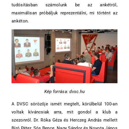
tudósításban számolunk be az ankétról,
maximálisan próbáljuk reprezentálni, mi történt az
ankéton.
Kép forrása: dvsc.hu
A DVSC sörözője ismét megtelt, körülbelül 100-an
voltak kíváncsiak arra, mit gondol a klub a
szezonról. Dr. Róka Géza és Herczeg András mellett
Bíró Péter, Sós Bence, Nagy Sándor és Novota János