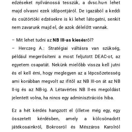
edzéseket nyilvánossá tesszük, a dvsc.hu-n lehet
majd olvasni ezek időpontjáról. De igazából a keddi
és csütörtöki edzésekre is ki lehet látogatni, senkit
nem zavarunk majd el, de azok délelőtt vannak.
– Mit lehet tudni az
NB III-as kiesés
ről?
– Herczeg A.: Stratégiai váltásra van szükség,
például megerősíteni a most feljutott DEAC-ot, az
egyetem csapatát. Nekünk mielőbb vissza kell jutni
és el kell érni, hogy meglegyen az a lépcsőzetesség
ami korábban megvolt az ifitől az NB III-on át az NB
II-ig és az NB-ig. A Létavértes NB II-es megoldást
jelentett volna, ha nincs egy adminisztrációs hiba.
Ez a hét kérdés hangzott el (illetve még egy, egy
összetett kérdésben, amely a kölcsönadott
játékosainkról, Bokrosról és Mészáros Karolról