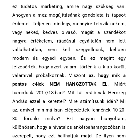
ez tudatos marketing, amire nagy szükség van.
Ahogyan a mez megújításának gondolata is tapsot
érdemel. Teljesen mindegy, mennyire tetszik nekem,
vagy neked, kedves olvasó, magát a szándékot
nagyra értékelem, ráadásul egyáltalán nem lett
vállalhatatlan, nem kell szégyellnünk, kellően
modern és egyedi egyben. És ez megint egy
jelzésérték, hogy azért valami történik a klub körül,
valamivel próbálkoznak. Viszont
az, hogy mik a
pontos célok NEM HANGZOTTAK EL
. Miért
harcolunk 2017/18-ban? Mit lát reálisnak Herczeg
András ezzel a kerettel? Mire számítsunk idén? Mi
az, amivel minimálisan elégedettek lennének 10-20-
30 forduló múlva? Ezt nagyon hiányoltam,
különösen, hogy a hivatalos ankétbeharangozóban is
szerepelt, hogy ezt hallhatjuk majd. De ilyen nem