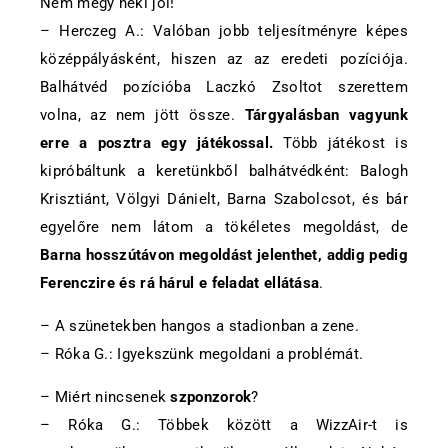
Nem megy neki jól!
– Herczeg A.: Valóban jobb teljesítményre képes
középpályásként, hiszen az az eredeti pozíciója.
Balhátvéd pozícióba Laczkó Zsoltot szerettem
volna, az nem jött össze.
Tárgyalásban vagyunk
erre a posztra egy játékossal.
Több játékost is
kipróbáltunk a keretünkből balhátvédként: Balogh
Krisztiánt, Völgyi Dánielt, Barna Szabolcsot, és bár
egyelőre nem látom a tökéletes megoldást, de
Barna hosszútávon megoldást jelenthet, addig pedig
Ferenczire és rá hárul e feladat ellátása
.
– A szünetekben hangos a stadionban a zene.
– Róka G.: Igyekszünk megoldani a problémát.
– Miért nincsenek
szponzorok
?
– Róka G.: Többek között a WizzAir-t is