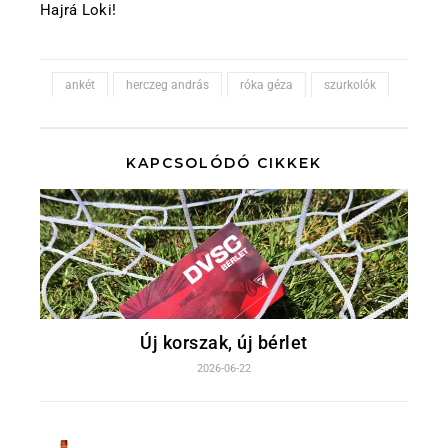
Hajrá Loki!
ankét
herczeg andrás
róka géza
szurkolók
KAPCSOLÓDÓ CIKKEK
Új korszak, új bérlet
2026-06-22