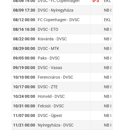
08/06 19:00
DVSC - FC Copenhagen
0-3
EKL
08/09 17:30
DVSC - Nyíregyháza
NB I
08/12 00:00
FC Copenhagen - DVSC
EKL
08/16 16:30
DVSC - ETO
NB I
08/22 00:00
Kisvárda - DVSC
NB I
08/29 00:00
DVSC - MTK
NB I
09/05 00:00
Paks - DVSC
NB I
09/19 00:00
DVSC - Vasas
NB I
10/10 00:00
Ferencváros - DVSC
NB I
10/17 00:00
DVSC - ZTE
NB I
10/24 00:00
Honvéd - DVSC
NB I
10/31 00:00
Felcsút - DVSC
NB I
11/07 00:00
DVSC - Újpest
NB I
11/21 00:00
Nyíregyháza - DVSC
NB I