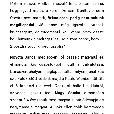
tértem vissza. Amikor visszatértem, bíztam benne,
hogy együtt marad a keret. De sem Danilovic, sem
Osváth nem maradt,
Brkoviccsal pedig nem tudtunk
megállapodni
. Jó lenne még igazolni, vannak
kívánságaim, de tudomásul kell venni, hogy össze
kell húznunk a nadrágszíjat. De bízom benne, hogy 1-
2 posztra tudunk még igazolni.”
Novota János
meglepően jól beszélt magyarul és
elmondta, kis csapatokból indult a pályafutása,
Dunaszerdahelyen megtapasztalta milyen fanatikus
szurkolók előtt védeni, majd a Rapid Wienben töltött
el 6 fantasztikus évet. Csak jót hallott a klubról,
szívesen igazolt ide.
Nagy Sándor
elmondása
szerint 3-4 éve tanult meg magyarul, bár édesapja és
nagymamája magyar. A Loki ellen több barátságos