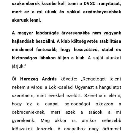
szakemberek kezébe kell tenni a DVSC irányítását,
mert ez a mi utunk és sokkal eredményesebbek
akarunk lenni.
A magyar labdarúgás árversenyébe nem vagyunk
hajlandóak beszállni. A klub költségvetés stabilitása
mindennél fontosabb, hogy hosszútávú, stabil és
biztonságos lábakon álljon a klub.
A saját utunkat
járjuk.”
Őt
Herczeg András
követte: „Rengeteget jelent
nekem a város, a Loki-család. Ugyanazt a hangulatot
szeretném, mint évekkel ezelőtt. Szeretném elérni,
hogy ez a csapat boldogságot okozzon a
debrecenieknek, mert ezek a srácok a mi
gyerekeink. Még akkor is, amikor nehezebb
időszakok lesznek. A csapathoz nagy örömmel