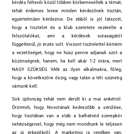
kérdés feltevői közül többen körbemesélték a témát,
tehát érdemes lenne minden kérdezőnek tisztán,
egyértelműen kérdeznie. De ebből is jól látszott,
hogy a tisztelet és a klub szeretete vezérelte a
felszólalókat, ami a kérdések sutaságától
függetlenül, jó érzés volt. Viszont tisztelettel kérném
a vezetőséget, hogy ne húsz percre adjanak szót a
közönségnek, hanem, ha kell akár 1-2 órára, mert
NAGY SZÜKSÉG VAN az ilyen alkalmakra, főleg,
hogy a következőre őszig, vagy talán a téli szünetig
várnunk kell.
Sok újdonság tehát nem derült ki a mai ankétról.
Örömteli, hogy Novotának kedvezőbb a sérülése,
hogy tisztában van a stáb a balhátvéd szerepkör
nehézségeivel, hogy még nem mondtunk le teljesen
az új érkezőkről. A marketing is rendben van,