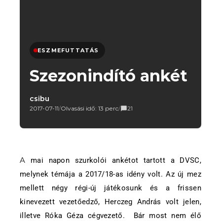
ESZMEFUTTATÁS
Szezonindító ankét
csibu
2017-07-11
/
Olvasási idő: 13 perc
/
21
A mai napon szurkolói ankétot tartott a DVSC,
melynek témája a 2017/18-as idény volt. Az új mez
mellett négy régi-új játékosunk és a frissen
kinevezett vezetőedző, Herczeg András volt jelen,
illetve Róka Géza cégvezető. Bár most nem élő