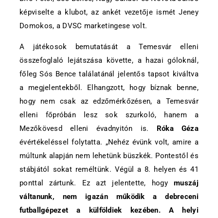
képviselte a klubot, az ankét vezetője ismét Jeney
Domokos, a DVSC marketingese volt.
A játékosok bemutatását a Temesvár elleni
összefoglaló lejátszása követte, a hazai góloknál,
főleg Sós Bence találatánál jelentős tapsot kiváltva
a megjelentekből. Elhangzott, hogy bíznak benne,
hogy nem csak az edzőmérkőzésen, a Temesvár
elleni főpróbán lesz sok szurkoló, hanem a
Mezőkövesd elleni évadnyitón is.
Róka Géza
évértékeléssel folytatta. „Nehéz évünk volt, amire a
múltunk alapján nem lehetünk büszkék. Pontestől és
stábjától sokat reméltünk. Végül a 8. helyen és 41
ponttal zártunk. Ez azt jelentette, hogy
muszáj
váltanunk, nem igazán működik a debreceni
futballgépezet a külföldiek kezében. A helyi