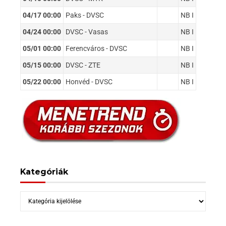
04/17 00:00
Paks - DVSC
NB I
04/24 00:00
DVSC - Vasas
NB I
05/01 00:00
Ferencváros - DVSC
NB I
05/15 00:00
DVSC - ZTE
NB I
05/22 00:00
Honvéd - DVSC
NB I
Kategóriák
Kategóriák