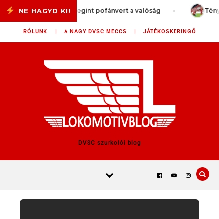
Skip to content
tiVlog #77 – Megint pofánvert a valóság
Tényleg itt a
RÓLUNK |
A NAGY DVSC MECCS |
JÁTÉKOSKERINGŐ
DVSC szurkolói blog