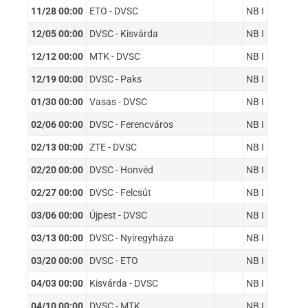
11/28 00:00
ETO - DVSC
NB I
12/05 00:00
DVSC - Kisvárda
NB I
12/12 00:00
MTK - DVSC
NB I
12/19 00:00
DVSC - Paks
NB I
01/30 00:00
Vasas - DVSC
NB I
02/06 00:00
DVSC - Ferencváros
NB I
02/13 00:00
ZTE - DVSC
NB I
02/20 00:00
DVSC - Honvéd
NB I
02/27 00:00
DVSC - Felcsút
NB I
03/06 00:00
Újpest - DVSC
NB I
03/13 00:00
DVSC - Nyíregyháza
NB I
03/20 00:00
DVSC - ETO
NB I
04/03 00:00
Kisvárda - DVSC
NB I
04/10 00:00
DVSC - MTK
NB I