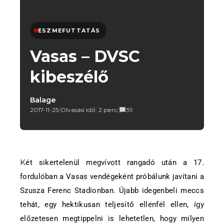
ESZMEFUTTATÁS
Vasas – DVSC
kibeszélő
Balage
2017-11-25
/
Olvasási idő: 2 perc
/
39
Két sikertelenül megvívott rangadó után a 17.
fordulóban a Vasas vendégeként próbálunk javítani a
Szusza Ferenc Stadionban. Újabb idegenbeli meccs
tehát, egy hektikusan teljesítő ellenfél ellen, így
előzetesen megtippelni is lehetetlen, hogy milyen