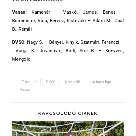
Vasas:
Kamenár – Vaskó, James, Benes –
Burmeister, Vida, Berecz, Ristevski – Ádám M., Gaál
B., Remili
DVSC:
Nagy S. – Bényei, Kinyik, Szatmári, Ferenczi –
Varga K., Jovanovic, Bódi, Sós B. – Könyves,
Mengolo
17 forduló
DVSC
kibeszélő
otp bank liga
Vasas
KAPCSOLÓDÓ CIKKEK