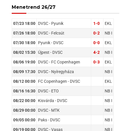
Menetrend 26/27
07/23 18:00
DVSC - Pyunik
1-0
EKL
07/26 18:00
DVSC - Felcsút
0-2
NB I
07/30 18:00
Pyunik - DVSC
0-0
EKL
08/02 15:30
Újpest - DVSC
4-2
NB I
08/06 19:00
DVSC - FC Copenhagen
0-3
EKL
08/09 17:30
DVSC - Nyíregyháza
NB I
08/12 00:00
FC Copenhagen - DVSC
EKL
08/16 16:30
DVSC - ETO
NB I
08/22 00:00
Kisvárda - DVSC
NB I
08/29 00:00
DVSC - MTK
NB I
09/05 00:00
Paks - DVSC
NB I
09/19 00:00
DVSC - Vasas
NB I