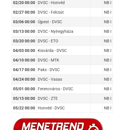
02/20 00:00
DVSC - Honvéd
NB I
02/27 00:00
DVSC - Felcsút
NB I
03/06 00:00
Újpest - DVSC
NB I
03/13 00:00
DVSC - Nyíregyháza
NB I
03/20 00:00
DVSC - ETO
NB I
04/03 00:00
Kisvárda - DVSC
NB I
04/10 00:00
DVSC - MTK
NB I
04/17 00:00
Paks - DVSC
NB I
04/24 00:00
DVSC - Vasas
NB I
05/01 00:00
Ferencváros - DVSC
NB I
05/15 00:00
DVSC - ZTE
NB I
05/22 00:00
Honvéd - DVSC
NB I