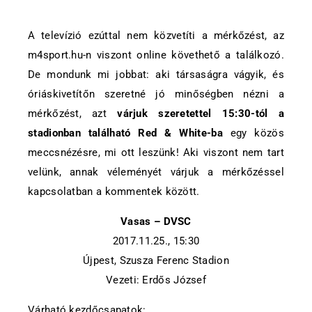
A televízió ezúttal nem közvetíti a mérkőzést, az
m4sport.hu-n viszont online követhető a találkozó.
De mondunk mi jobbat: aki társaságra vágyik, és
óriáskivetítőn szeretné jó minőségben nézni a
mérkőzést, azt
várjuk szeretettel 15:30-tól a
stadionban található Red & White-ba
egy közös
meccsnézésre, mi ott leszünk! Aki viszont nem tart
velünk, annak véleményét várjuk a mérkőzéssel
kapcsolatban a kommentek között.
Vasas – DVSC
2017.11.25., 15:30
Újpest, Szusza Ferenc Stadion
Vezeti: Erdős József
Várható kezdőcsapatok: