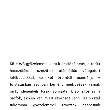
Kötelező győzelemmel zártuk az előző hetet, sikerült
hosszútávon szerződni utánpótlás válogatott
játékosunkkal, ez két örömteli esemény. A
folytatásban azonban kemény mérkőzések várnak
ránk, idegenbeli túrák sorozata! Első állomás a
Siófok, akiken van miért revansot venni, az ősszel
tükörsima győzelemmel távoztak csapatunk