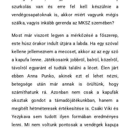
szurkolás van és erre fel kell készülnie a
vendégcsapatoknak is, akkor miért vagyunk mégis
szálka, vagyis inkább gerenda az MKSZ szemében?
Most már viszont legyen a mérkőzésé a főszerep,
este húsz órakor indult útjára a labda. Ha egy szóval
kellene jellemeznem a meccset, akkor az az egy szó
a kapufa lenne. Játékosaink jobbról, balról, közelről,
távolról egyaránt el tudták találni a lécet. Élen járt
ebben Anna Punko, akinek ezt el lehet nézni,
betegsége után már annak is örültünk, hogy
számíthatunk rá. Azonban nem csak a kapufák
okoztak gondot a támadójátékunkban, hanem a
megítélt hétméteresek értékesítése is. Csáki Viki és
Yezykava sem tudott ilyen formában eredményes
lenni. Mi nem voltunk pontosak a vendégek kapuja