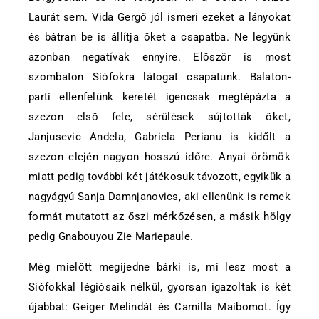
Laurát sem. Vida Gergő jól ismeri ezeket a lányokat
és bátran be is állítja őket a csapatba. Ne legyünk
azonban negatívak ennyire. Először is most
szombaton Siófokra látogat csapatunk. Balaton-
parti ellenfelünk keretét igencsak megtépázta a
szezon első fele, sérülések sújtották őket,
Janjusevic Andela, Gabriela Perianu is kidőlt a
szezon elején nagyon hosszú időre. Anyai örömök
miatt pedig további két játékosuk távozott, egyikük a
nagyágyú Sanja Damnjanovics, aki ellenünk is remek
formát mutatott az őszi mérkőzésen, a másik hölgy
pedig Gnabouyou Zie Mariepaule.
Még mielőtt megijedne bárki is, mi lesz most a
Siófokkal légiósaik nélkül, gyorsan igazoltak is két
újabbat: Geiger Melindát és Camilla Maibomot. Így