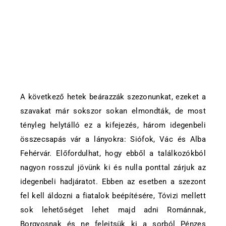
A következő hetek beárazzák szezonunkat, ezeket a
szavakat már sokszor sokan elmondták, de most
tényleg helytálló ez a kifejezés, három idegenbeli
összecsapás vár a lányokra: Siófok, Vác és Alba
Fehérvár. Előfordulhat, hogy ebből a találkozókból
nagyon rosszul jövünk ki és nulla ponttal zárjuk az
idegenbeli hadjáratot. Ebben az esetben a szezont
fel kell áldozni a fiatalok beépítésére, Tóvizi mellett
sok lehetőséget lehet majd adni Románnak,
Borgyosnak és ne felejtsük ki a sorból Pénzes