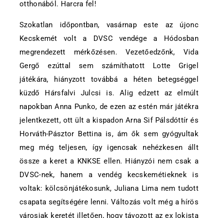
otthonából. Harcra fel!
Szokatlan időpontban, vasárnap este az újonc
Kecskemét volt a DVSC vendége a Hódosban
megrendezett mérkőzésen. Vezetőedzőnk, Vida
Gergő ezúttal sem számíthatott Lotte Grigel
játékára, hiányzott továbbá a héten betegséggel
küzdő Hársfalvi Julcsi is. Alig edzett az elmúlt
napokban Anna Punko, de ezen az estén már játékra
jelentkezett, ott ült a kispadon Arna Sif Pálsdóttír és
Horváth-Pásztor Bettina is, ám ők sem gyógyultak
meg még teljesen, így igencsak nehézkesen állt
össze a keret a KNKSE ellen. Hiányzói nem csak a
DVSC-nek, hanem a vendég kecskemétieknek is
voltak: kölcsönjátékosunk, Juliana Lima nem tudott
csapata segítségére lenni. Változás volt még a hírös
városiak keretét illetően, hogy távozott az ex lokista