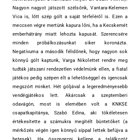
Nagyon nagyot játszott szélsőnk, Vantara-Kelemen
Vica is, lőtt szép gólt a saját térfeléről is. Ezen a
meccsen végre mertünk kapura lőni, ha a Kecskemét
emberhátrány miatt lehozta kapusát. Szerencsére
minden próbálkozásunkat siker koronázta.
Negatívuma a második félidőnek, hogy nagyon sok
könnyű gólt kaptunk, Varga Nikolettet rendre meg
tudták játszani rendezetlen védelmünk ellen, a fiatal
játékos pedig szépen élt a lehetőséggel és igencsak
megszórt minket. Hét góljával a legeredményesebb
vendégjátékos lett. Akárcsak a szeptemberi
odavágón, most is elemében volt a KNKSE
csapatkapitánya, Szabó Edina, aki tökéletesen
értékesítette a számukra megítélt büntetőket (a
mérkőzés végén igen könnyű síppal lettek befújva a
hetesek). Ha összegezni kellene a találkozót