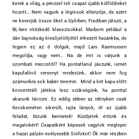
kerek a világ, a pénzzel teli csapat újabb külföldieket
hozott… Nem vagyok a légiósok ellenzője, de azért
ne keverjük össze őket a Győrben, Fradiban játszó, a
BL-ben vitézkedő klasszisokkal. Maibom például a
dán bajnokság kiesőjelöltjétől érkezett hazánkba, de
legyen ez az ő dolguk, majd Lars Rasmussen
megoldja, vagy nem… Na de mit is várjunk a
szombati meccstől? Ha pontatlanul jászunk, ismét
kapufalövő versenyt rendezünk, akkor nem fog
számunkra sok babér teremni. Mind a két kapu előtt
koncentrált játékra lesz szükségünk, ha ponttal
akarunk távozni. Ez eddig ebben az idényben csak
Kecskeméten sikerült, rajta lányok, itt az újabb
feladat, bízunk bennetek! Küzdjetek értünk és
magatokért! Csapatként képesek vagytok meglepni
a hazai pályán esélyesebb Siófokot! Ők már részben