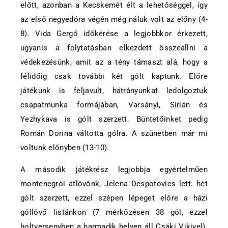
előtt, azonban a Kecskemét élt a lehetőséggel, így
az első negyedóra végén még náluk volt az előny (4-
8). Vida Gergő időkérése a legjobbkor érkezett,
ugyanis a folytatásban elkezdett összeállni a
védekezésünk, amit az a tény támaszt alá, hogy a
félidőig csak további két gólt kaptunk. Előre
játékunk is feljavult, hátrányunkat ledolgoztuk
csapatmunka formájában, Varsányi, Sirián és
Yezhykava is gólt szerzett. Büntetőinket pedig
Román Dorina váltotta gólra. A szünetben már mi
voltunk előnyben (13-10).
A második játékrész legjobbja egyértelműen
montenegrói átlövőnk, Jelena Despotovics lett: hét
gólt szerzett, ezzel szépen lépeget előre a házi
góllövő listánkon (7 mérkőzésen 38 gól, ezzel
holtversenyben a harmadik helyen áll Csáki Vikivel).