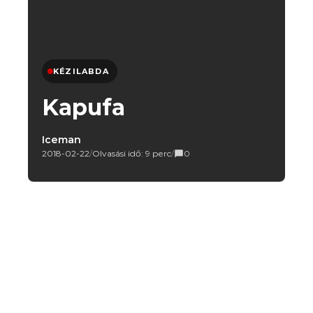
KÉZILABDA
Kapufa
Iceman
2018-02-22
/
Olvasási idő: 9 perc
/
0