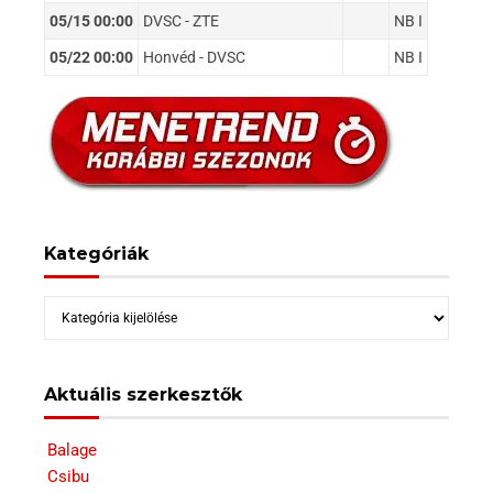
05/15 00:00
DVSC - ZTE
NB I
05/22 00:00
Honvéd - DVSC
NB I
Kategóriák
Kategóriák
Aktuális szerkesztők
Balage
Csibu