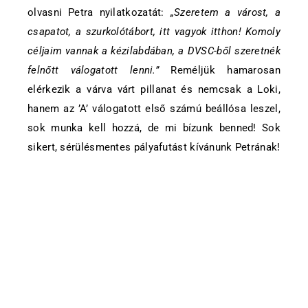
olvasni Petra nyilatkozatát:
„Szeretem a várost, a
csapatot, a szurkolótábort, itt vagyok itthon! Komoly
céljaim vannak a kézilabdában, a DVSC-ből szeretnék
felnőtt válogatott lenni.”
Reméljük hamarosan
elérkezik a várva várt pillanat és nemcsak a Loki,
hanem az ’A’ válogatott első számú beállósa leszel,
sok munka kell hozzá, de mi bízunk benned! Sok
sikert, sérülésmentes pályafutást kívánunk Petrának!