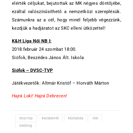
elérték céljukat, bejutottak az MK négyes döntőjébe,
ezáltal valószínűsíthető a nemzetközi szereplésük.
Számunkra az a cél, hogy minél feljebb végezzünk,
kezdjük a hadjáratot az SKC elleni ütközettel!
K&H Liga Női NB I:
2018.február 24 szombat 18:00.
Siófok, Beszédes János Ált. Iskola
Siófok – DVSC-TVP
Játékvezetők: Altmár Kristóf – Horváth Márton
Hajrá Loki! Hajrá Debrecen!
dvsc-tvp
kecskemét
kézilabda
loki
lokiblog