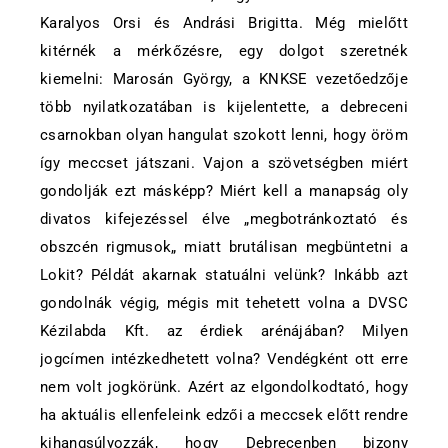
Karalyos Orsi és Andrási Brigitta. Még mielőtt
kitérnék a mérkőzésre, egy dolgot szeretnék
kiemelni: Marosán György, a KNKSE vezetőedzője
több nyilatkozatában is kijelentette, a debreceni
csarnokban olyan hangulat szokott lenni, hogy öröm
így meccset játszani. Vajon a szövetségben miért
gondolják ezt másképp? Miért kell a manapság oly
divatos kifejezéssel élve „megbotránkoztató és
obszcén rigmusok„ miatt brutálisan megbüntetni a
Lokit? Példát akarnak statuálni velünk? Inkább azt
gondolnák végig, mégis mit tehetett volna a DVSC
Kézilabda Kft. az érdiek arénájában? Milyen
jogcímen intézkedhetett volna? Vendégként ott erre
nem volt jogkörünk. Azért az elgondolkodtató, hogy
ha aktuális ellenfeleink edzői a meccsek előtt rendre
kihangsúlyozzák, hogy Debrecenben bizony