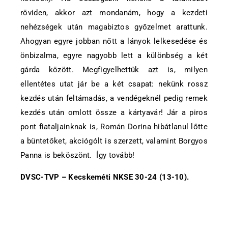
röviden, akkor azt mondanám, hogy a kezdeti
nehézségek után magabiztos győzelmet arattunk.
Ahogyan egyre jobban nőtt a lányok lelkesedése és
önbizalma, egyre nagyobb lett a különbség a két
gárda között. Megfigyelhettük azt is, milyen
ellentétes utat jár be a két csapat: nekünk rossz
kezdés után feltámadás, a vendégeknél pedig remek
kezdés után omlott össze a kártyavár! Jár a piros
pont fiataljainknak is, Román Dorina hibátlanul lőtte
a büntetőket, akciógólt is szerzett, valamint Borgyos
Panna is beköszönt. Így tovább!
DVSC-TVP – Kecskeméti NKSE 30-24 (13-10).