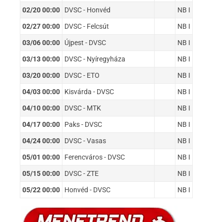
02/20 00:00
DVSC - Honvéd
NB I
02/27 00:00
DVSC - Felcsút
NB I
03/06 00:00
Újpest - DVSC
NB I
03/13 00:00
DVSC - Nyíregyháza
NB I
03/20 00:00
DVSC - ETO
NB I
04/03 00:00
Kisvárda - DVSC
NB I
04/10 00:00
DVSC - MTK
NB I
04/17 00:00
Paks - DVSC
NB I
04/24 00:00
DVSC - Vasas
NB I
05/01 00:00
Ferencváros - DVSC
NB I
05/15 00:00
DVSC - ZTE
NB I
05/22 00:00
Honvéd - DVSC
NB I