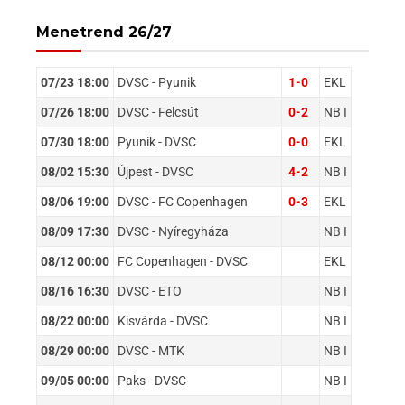
Menetrend 26/27
07/23 18:00
DVSC - Pyunik
1-0
EKL
07/26 18:00
DVSC - Felcsút
0-2
NB I
07/30 18:00
Pyunik - DVSC
0-0
EKL
08/02 15:30
Újpest - DVSC
4-2
NB I
08/06 19:00
DVSC - FC Copenhagen
0-3
EKL
08/09 17:30
DVSC - Nyíregyháza
NB I
08/12 00:00
FC Copenhagen - DVSC
EKL
08/16 16:30
DVSC - ETO
NB I
08/22 00:00
Kisvárda - DVSC
NB I
08/29 00:00
DVSC - MTK
NB I
09/05 00:00
Paks - DVSC
NB I