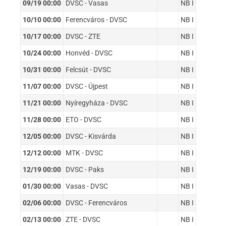
09/19 00:00
DVSC - Vasas
NB I
10/10 00:00
Ferencváros - DVSC
NB I
10/17 00:00
DVSC - ZTE
NB I
10/24 00:00
Honvéd - DVSC
NB I
10/31 00:00
Felcsút - DVSC
NB I
11/07 00:00
DVSC - Újpest
NB I
11/21 00:00
Nyíregyháza - DVSC
NB I
11/28 00:00
ETO - DVSC
NB I
12/05 00:00
DVSC - Kisvárda
NB I
12/12 00:00
MTK - DVSC
NB I
12/19 00:00
DVSC - Paks
NB I
01/30 00:00
Vasas - DVSC
NB I
02/06 00:00
DVSC - Ferencváros
NB I
02/13 00:00
ZTE - DVSC
NB I