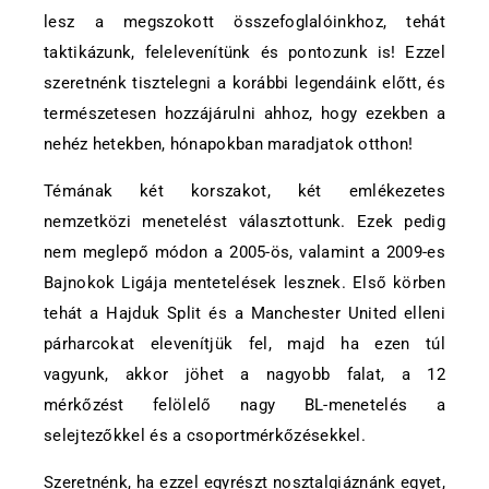
lesz a megszokott összefoglalóinkhoz, tehát
taktikázunk, felelevenítünk és pontozunk is! Ezzel
szeretnénk tisztelegni a korábbi legendáink előtt, és
természetesen hozzájárulni ahhoz, hogy ezekben a
nehéz hetekben, hónapokban maradjatok otthon!
Témának két korszakot, két emlékezetes
nemzetközi menetelést választottunk. Ezek pedig
nem meglepő módon a 2005-ös, valamint a 2009-es
Bajnokok Ligája mentetelések lesznek. Első körben
tehát a Hajduk Split és a Manchester United elleni
párharcokat elevenítjük fel, majd ha ezen túl
vagyunk, akkor jöhet a nagyobb falat, a 12
mérkőzést felölelő nagy BL-menetelés a
selejtezőkkel és a csoportmérkőzésekkel.
Szeretnénk, ha ezzel egyrészt nosztalgiáznánk egyet,