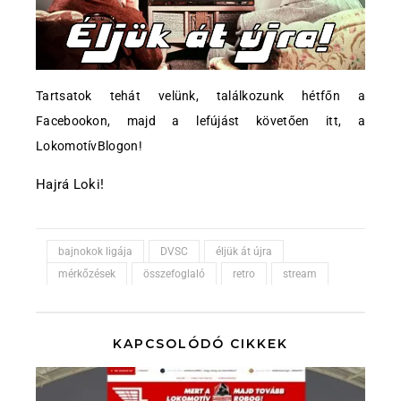
Tartsatok tehát velünk, találkozunk hétfőn a
Facebookon, majd a lefújást követően itt, a
LokomotívBlogon!
Hajrá Loki!
bajnokok ligája
DVSC
éljük át újra
mérkőzések
összefoglaló
retro
stream
KAPCSOLÓDÓ CIKKEK