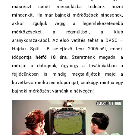
másrészt ismét meccslázba tudnánk hozni
mindenkit. Ha már bajnoki mérkőzések nincsenek,
akkor izguljuk végig a legemlékezetesebb
mérkőzéseket a régmúltból, a klub
aranykorszakából. Az első vetítés tehát a DVSC –
Hajduk Split BL-selejtező lesz 2005-ből, ennek
időpontja
hétfő 18 óra
. Szeretnénk megadni a
módját a dolognak, úgyhogy a továbbiakban a
fejlécünkben is mindig megtaláljátok majd a
következő mérkőzés időpontját, csakúgy, mintha egy
bajnoki mérkőzést várnánk a hétvégén!