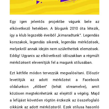
Egy igen jelentős projektbe vágunk bele az
elkövetkező hetekben. A blogunk 2010 óta létezik,
így a klub legszebb éveiből „kimaradtunk”. Legendás
korszakok, legendás sikerek, legendás mérkőzések,
melyekről annak idején nem születhettek elemzések.
Eddig! Ugyanis az elkövetkező időszakban a régmúlt
mérkőzéseit elevenítjük fel a magunk stílusában.
Ezt kétféle módon tervezzük megvalósítani. Először
levetítjük az adott mérkőzést a Facebook
oldalunkon „élőben” (tehát streamelve), amit
közösen megtekinhetünk az elejétől a végéig. Majd
a lefújást követően rögtön érzkezik az összefoglaló
cikkünk az adott mérkőzésről. Ezek stílusa hasonló