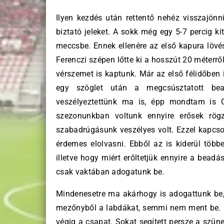
Ilyen kezdés után rettentő nehéz visszajönn
biztató jeleket. A sokk még egy 5-7 percig k
meccsbe. Ennek ellenére az első kapura lövésün
Ferenczi szépen lőtte ki a hosszút 20 méterrő
vérszemet is kaptunk. Már az első félidőben
egy szöglet után a megcsúsztatott bea
veszélyeztettünk ma is, épp mondtam is C
szezonunkban voltunk ennyire erősek rögz
szabadrúgásunk veszélyes volt. Ezzel kapcso
érdemes elolvasni. Ebből az is kiderül többe
illetve hogy miért erőltetjük ennyire a bead
csak vaktában adogatunk be.
Mindenesetre ma akárhogy is adogattunk be, é
mezőnyből a labdákat, semmi nem ment be. Pe
végig a csapat. Sokat segített persze a szün