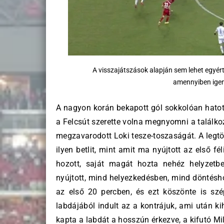
A visszajátszások alapján sem lehet egyér
amennyiben igen,
A nagyon korán bekapott gól sokkolóan hatott
a Felcsút szerette volna megnyomni a találkozó
megzavarodott Loki tesze-toszaságát. A legtö
ilyen betlit, mint amit ma nyújtott az első f
hozott, saját magát hozta nehéz helyzetb
nyújtott, mind helyezkedésben, mind döntésho
az első 20 percben, és ezt köszönte is szé
labdájából indult az a kontrájuk, ami után k
kapta a labdát a hosszún érkezve, a kifutó Mi