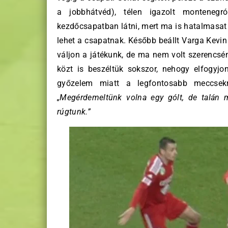
a jobbhátvéd), télen igazolt monteneg
kezdőcsapatban látni, mert ma is hatalmasat 
lehet a csapatnak. Később beállt Varga Kevin
váljon a játékunk, de ma nem volt szerencsé
közt is beszéltük sokszor, nehogy elfogyj
győzelem miatt a legfontosabb meccsekr
„Megérdemeltünk volna egy gólt, de talán
rúgtunk.”