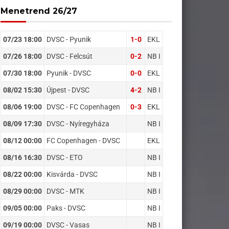
Menetrend 26/27
07/23 18:00
DVSC - Pyunik
1-0
EKL
07/26 18:00
DVSC - Felcsút
0-2
NB I
07/30 18:00
Pyunik - DVSC
0-0
EKL
08/02 15:30
Újpest - DVSC
4-2
NB I
08/06 19:00
DVSC - FC Copenhagen
0-3
EKL
08/09 17:30
DVSC - Nyíregyháza
NB I
08/12 00:00
FC Copenhagen - DVSC
EKL
08/16 16:30
DVSC - ETO
NB I
08/22 00:00
Kisvárda - DVSC
NB I
08/29 00:00
DVSC - MTK
NB I
09/05 00:00
Paks - DVSC
NB I
09/19 00:00
DVSC - Vasas
NB I