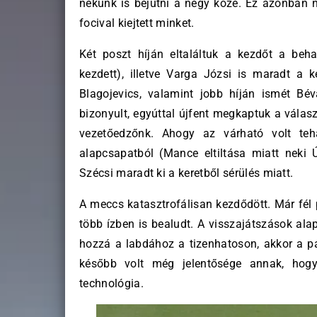
nekünk is bejutni a négy közé. Ez azonban n
focival kiejtett minket.
Két poszt híján eltaláltuk a kezdőt a beh
kezdett), illetve Varga Józsi is maradt a
Blagojevics, valamint jobb híján ismét Bé
bizonyult, egyúttal újfent megkaptuk a válasz
vezetőedzőnk. Ahogy az várható volt teh
alapcsapatból (Mance eltiltása miatt neki Új
Szécsi maradt ki a keretből sérülés miatt.
A meccs katasztrofálisan kezdődött. Már fél
több ízben is bealudt. A visszajátszások ala
hozzá a labdához a tizenhatoson, akkor a p
később volt még jelentősége annak, ho
technológia.