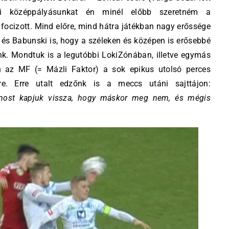
rói középpályásunkat én minél előbb szeretném a
focizott. Mind előre, mind hátra játékban nagy erőssége
 és Babunski is, hogy a széleken és középen is erősebbé
nk. Mondtuk is a legutóbbi LokiZónában, illetve egymás
on az MF (= Mázli Faktor) a sok epikus utolsó perces
e. Erre utalt edzőnk is a meccs utáni sajttájon:
 most kapjuk vissza, hogy máskor meg nem, és mégis