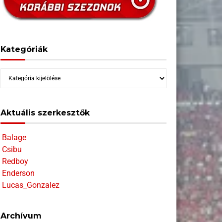
Kategóriák
Kategóriák
Aktuális szerkesztők
Balage
Csibu
Redboy
Enderson
Lucas_Gonzalez
Archívum