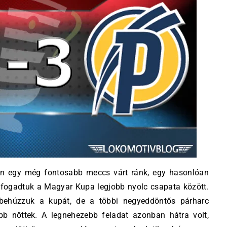
ően egy még fontosabb meccs várt ránk, egy hasonlóan
 fogadtuk a Magyar Kupa legjobb nyolc csapata között.
n behúzzuk a kupát, de a többi negyeddöntős párharc
b nőttek. A legnehezebb feladat azonban hátra volt,