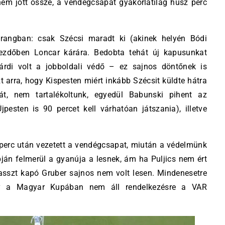
em jött össze, a vendégcsapat gyakorlatilag húsz perc
arangban: csak Szécsi maradt ki (akinek helyén Bódi
 kezdőben Loncar kárára. Bedobta tehát új kapusunkat
várdi volt a jobboldali védő – ez sajnos döntőnek is
t arra, hogy Kispesten miért inkább Szécsit küldte hátra
át, nem tartalékoltunk, egyedül Babunski pihent az
pesten is 90 percet kell várhatóan játszania), illetve
 perc után vezetett a vendégcsapat, miután a védelmünk
pján felmerül a gyanúja a lesnek, ám ha Puljics nem ért
asszt kapó Gruber sajnos nem volt lesen. Mindenesetre
gy a Magyar Kupában nem áll rendelkezésre a VAR