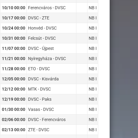
10/10 00:00
Ferencváros - DVSC
NB I
10/17 00:00
DVSC - ZTE
NB I
10/24 00:00
Honvéd - DVSC
NB I
10/31 00:00
Felcsút - DVSC
NB I
11/07 00:00
DVSC - Újpest
NB I
11/21 00:00
Nyíregyháza - DVSC
NB I
11/28 00:00
ETO - DVSC
NB I
12/05 00:00
DVSC - Kisvárda
NB I
12/12 00:00
MTK - DVSC
NB I
12/19 00:00
DVSC - Paks
NB I
01/30 00:00
Vasas - DVSC
NB I
02/06 00:00
DVSC - Ferencváros
NB I
02/13 00:00
ZTE - DVSC
NB I