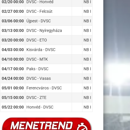
02/20 00:00
DVSC - Honvéd
NB I
02/27 00:00
DVSC - Felcsút
NB I
03/06 00:00
Újpest - DVSC
NB I
03/13 00:00
DVSC - Nyíregyháza
NB I
03/20 00:00
DVSC - ETO
NB I
04/03 00:00
Kisvárda - DVSC
NB I
04/10 00:00
DVSC - MTK
NB I
04/17 00:00
Paks - DVSC
NB I
04/24 00:00
DVSC - Vasas
NB I
05/01 00:00
Ferencváros - DVSC
NB I
05/15 00:00
DVSC - ZTE
NB I
05/22 00:00
Honvéd - DVSC
NB I