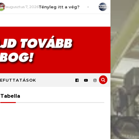
2026
Tényleg itt a vég?
július 29, 2026
Power Rankings 
EFUTTATÁSOK
Tabella