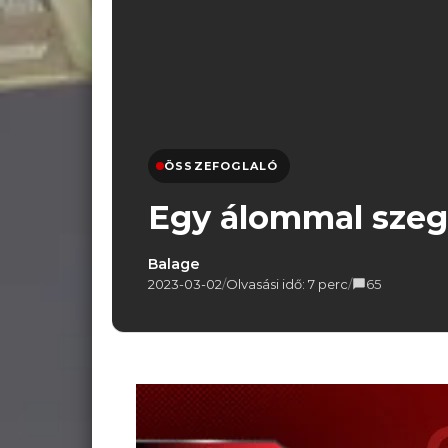
ÖSSZEFOGLALÓ
Egy álommal sze
Balage
2023-03-02
/
Olvasási idő: 7 perc
/
65