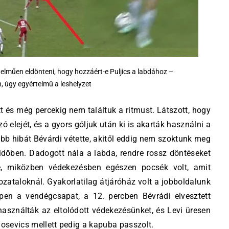
telműen eldönteni, hogy hozzáért-e Puljics a labdához –
 úgy egyértelmű a leshelyzet
 és még percekig nem találtuk a ritmust. Látszott, hogy
 elejét, és a gyors góljuk után ki is akarták használni a
bb hibát Bévárdi vétette, akitől eddig nem szoktunk meg
élidőben. Dadogott nála a labda, rendre rossz döntéseket
e, miközben védekezésben egészen pocsék volt, amit
zataloknál. Gyakorlatilag átjáróház volt a jobboldalunk
pen a vendégcsapat, a 12. percben Bévrádi elvesztett
ihasználták az eltolódott védekezésünket, és Levi üresen
losevics mellett pedig a kapuba passzolt.