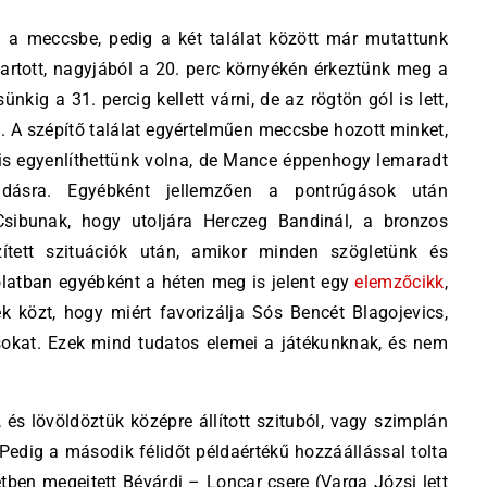
i a meccsbe, pedig a két találat között már mutattunk
itartott, nagyjából a 20. perc környékén érkeztünk meg a
kig a 31. percig kellett várni, de az rögtön gól is lett,
l. A szépítő találat egyértelműen meccsbe hozott minket,
 is egyenlíthettünk volna, de Mance éppenhogy lemaradt
dásra. Egyébként jellemzően a pontrúgások után
sibunak, hogy utoljára Herczeg Bandinál, a bronzos
ített szituációk után, amikor minden szögletünk és
latban egyébként a héten meg is jelent egy
elemzőcikk
,
k közt, hogy miért favorizálja Sós Bencét Blagojevics,
ásokat. Ezek mind tudatos elemei a játékunknak, és nem
s lövöldöztük középre állított szituból, vagy szimplán
dig a második félidőt példaértékű hozzáállással tolta
etben megejtett Bévárdi – Loncar csere (Varga Józsi lett