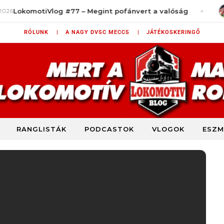
log #77 – Megint pofánvert a valóság
augusztus 7, 
RÓLUNK |
A NAGY DVSC MECCS |
JÁTÉKOSKERINGŐ
RANGLISTÁK
PODCASTOK
VLOGOK
ESZM
DVSC szurkolói blog