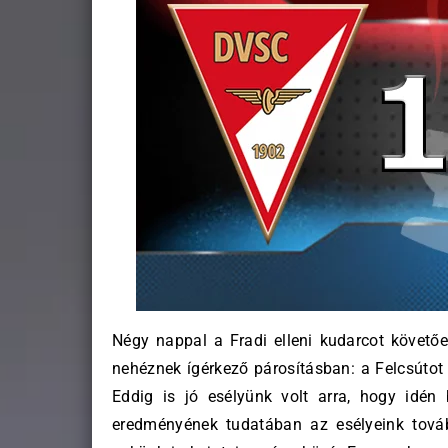
Négy nappal a Fradi elleni kudarcot követ
nehéznek ígérkező párosításban: a Felcsútot
Eddig is jó esélyünk volt arra, hogy idé
eredményének tudatában az esélyeink továb