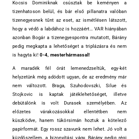
Kocsis Dominiknak csúsztak be keményen a
tizenhatoson belül, és bár első pillanatra valóban
tizenegyesnek tűnt az eset, az ismétlésen látszott,
hogy a védő a labdához is hozzáért… VAR hiányában
azonban Bogár a tizenegyespontra mutatott, Bárány
pedig megkapta a lehetőséget a triplázásra és nem
is hagyta ki!
0-4, mesterhármassal!
A maradék fél órát lemenedzseltük, egy-két
helyzetünk még adódott ugyan, de az eredmény már
nem változott. Braga, Szuhodovszki, Silue és
Stojkovic is kaptak játéklehetőséget, illetve
debütálónk is volt Durasek személyében. Az
előzetes várakozásokkal ellentétben nem
küszködve, hanem tükörsimán hoztuk a kötelező
papírformát. Egy rossz szavunk nem lehet. Jó volt a
küzdőszellem, a bizonyítási vágy, Bárány pedig régi