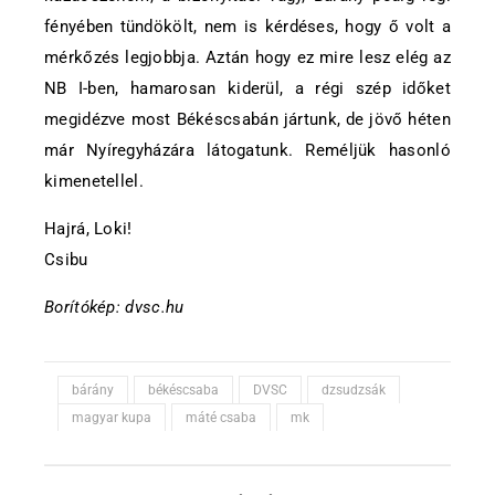
fényében tündökölt, nem is kérdéses, hogy ő volt a
mérkőzés legjobbja. Aztán hogy ez mire lesz elég az
NB I-ben, hamarosan kiderül, a régi szép időket
megidézve most Békéscsabán jártunk, de jövő héten
már Nyíregyházára látogatunk. Reméljük hasonló
kimenetellel.
Hajrá, Loki!
Csibu
Borítókép: dvsc.hu
bárány
békéscsaba
DVSC
dzsudzsák
magyar kupa
máté csaba
mk