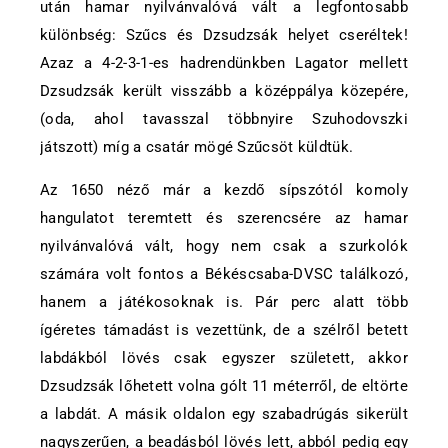
után hamar nyilvánvalóvá vált a legfontosabb
különbség: Szűcs és Dzsudzsák helyet cseréltek!
Azaz a 4-2-3-1-es hadrendünkben Lagator mellett
Dzsudzsák került visszább a középpálya közepére,
(oda, ahol tavasszal többnyire Szuhodovszki
játszott) míg a csatár mögé Szűcsöt küldtük.
Az 1650 néző már a kezdő sípszótól komoly
hangulatot teremtett és szerencsére az hamar
nyilvánvalóvá vált, hogy nem csak a szurkolók
számára volt fontos a Békéscsaba-DVSC találkozó,
hanem a játékosoknak is. Pár perc alatt több
ígéretes támadást is vezettünk, de a szélről betett
labdákból lövés csak egyszer született, akkor
Dzsudzsák lőhetett volna gólt 11 méterről, de eltörte
a labdát. A másik oldalon egy szabadrúgás sikerült
nagyszerűen, a beadásból lövés lett, abból pedig egy