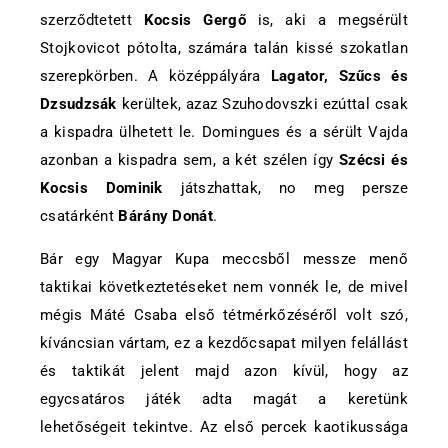
szerződtetett
Kocsis Gergő
is, aki a megsérült
Stojkovicot pótolta, számára talán kissé szokatlan
szerepkörben. A középpályára
Lagator, Szűcs és
Dzsudzsák
kerültek, azaz Szuhodovszki ezúttal csak
a kispadra ülhetett le. Domingues és a sérült Vajda
azonban a kispadra sem, a két szélen így
Szécsi és
Kocsis Dominik
játszhattak, no meg persze
csatárként
Bárány Donát
.
Bár egy Magyar Kupa meccsből messze menő
taktikai következtetéseket nem vonnék le, de mivel
mégis Máté Csaba első tétmérkőzéséről volt szó,
kíváncsian vártam, ez a kezdőcsapat milyen felállást
és taktikát jelent majd azon kívül, hogy az
egycsatáros játék adta magát a keretünk
lehetőségeit tekintve. Az első percek kaotikussága