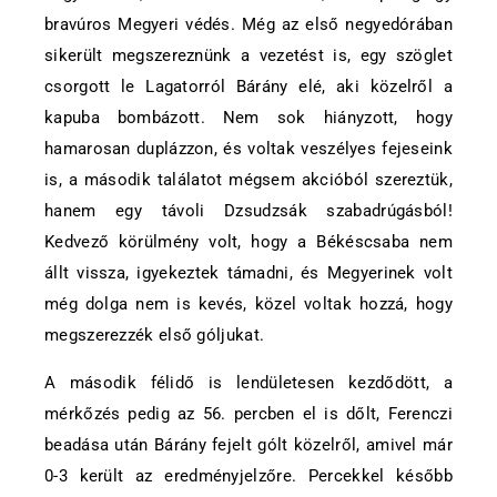
bravúros Megyeri védés. Még az első negyedórában
sikerült megszereznünk a vezetést is, egy szöglet
csorgott le Lagatorról Bárány elé, aki közelről a
kapuba bombázott. Nem sok hiányzott, hogy
hamarosan duplázzon, és voltak veszélyes fejeseink
is, a második találatot mégsem akcióból szereztük,
hanem egy távoli Dzsudzsák szabadrúgásból!
Kedvező körülmény volt, hogy a Békéscsaba nem
állt vissza, igyekeztek támadni, és Megyerinek volt
még dolga nem is kevés, közel voltak hozzá, hogy
megszerezzék első góljukat.
A második félidő is lendületesen kezdődött, a
mérkőzés pedig az 56. percben el is dőlt, Ferenczi
beadása után Bárány fejelt gólt közelről, amivel már
0-3 került az eredményjelzőre. Percekkel később