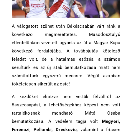
A válogatott szünet után Békéscsabán várt ránk a
következő megmérettetés. Másodosztályú
ellenfelünkön vezetett ugyanis az út a Magyar Kupa
következő fordulójába. A továbbjutás kötelező
feladat volt, de a hatalmas esőzés, a számos
sérültünk és az új stáb bemutatkozása miatt nem
számítottunk egyszerű meccsre. Végül azonban
tökéletesen sikerült az este!
A kezdőket elnézve nem vettük félvállról az
összecsapást, a lehetőségekhez képest nem volt
tartalékosnak mondható Máté Csaba
bemutatkozása. A védelem tagja volt
Megyeri,
Ferenczi, Pellumbi, Dreskovic,
valamint a frissen