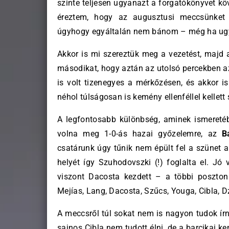
szinte teljesen ugyanazt a forgatókönyvet kö
éreztem, hogy az augusztusi meccsünket 
úgyhogy egyáltalán nem bánom – még ha ugyan
Akkor is mi szereztük meg a vezetést, majd a
másodikat, hogy aztán az utolsó percekben az
is volt tizenegyes a mérkőzésen, és akkor is
néhol túlságosan is kemény ellenféllel kelle
A legfontosabb különbség, aminek ismeretéb
volna meg 1-0-ás hazai győzelemre, az
B
csatárunk úgy tűnik nem épült fel a szünet al
helyét így Szuhodovszki (!) foglalta el. Jó 
viszont Dacosta kezdett – a többi poszton 
Mejías, Lang, Dacosta, Szűcs, Youga, Cibla, 
A meccsről túl sokat nem is nagyon tudok írni
sajnos Cibla nem tudott élni, de a barcikai k