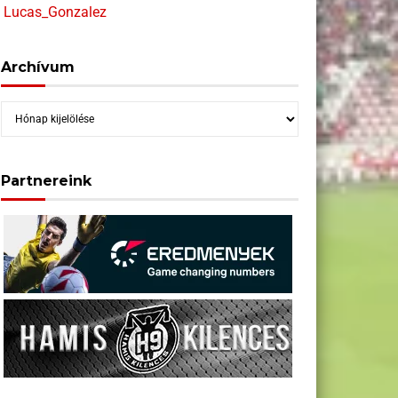
Lucas_Gonzalez
Archívum
Archívum
Partnereink