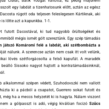
ajda Ciblát, Batik Yougát váltotta, ez pedig majdnem
sszolt egy labdát a tizenhatosunk előtt, aztán az egész
acosta rúgott oda teljesen feleslegesen Kártiknak, aki
is lőtte azt a kapunkba. 1-1.
t futott Dacostával, ki tud nagyobb őrültségéket és
emmiből mégis ismét gólt szereztünk. Egy szép támadás
én játszó Komáromi felé a labdát, aki szétbombázta a
lját nálunk. A szerencse aztán nem csak itt volt velünk,
ikai lövés szétforgácsolta a felső kapufát. A maradék
e beálló Sissoko nagyot hajtott a kontratámadásinknál,
ál.
b alkalommal szépen védett, Szuhodovszki nem vallott
úzta ki a pácból a csapatot, Guerrero sokat futott és
ott, még ha a meccs helyzetét ki is hagyta. Nálam viszont
anem a gólpasszt is adó, végig kiválóan focizó
Szűcs