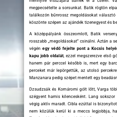
mennyire visszájára sülnek el a cseréi. V
megpecsételte a sorsunkat. Batik rögtön elpa
találkozón bűnrossz megoldásokat választó D
köszönte szépen az ajándék tizenegyest és be 
A középpályánk összeomlott, Batik verseny
rosszabb „megoldásokat” csinálni. Aztán a s
végén
egy védő fejelte pont a Kocsis hely
kapu jobb oldalát
, ezzel megszerezve első gó
hanem pár perccel később is, mert egy barc
perceket már lepörgettük, az utolsó percekr
Manzanara pedig szépet mentett egy beadásn
Dzsudzsák és Komáromi gólt lőtt, Varga töb
szégyent hamis kilencesként. Lang sokszor h
végig aktív maradt. Cibla ezúttal is bizonyít
nem közülük kerül ki a meccs legjobbja, h