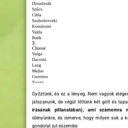
Győztünk, és ez a lényeg. Nem vagyok elég
játszanunk, de végül lőttünk két gólt és ta
írásának pillanatában), ami számomra
idényünkre, és ismerve, hogy milyen sok a ké
gondolat jut eszembe: