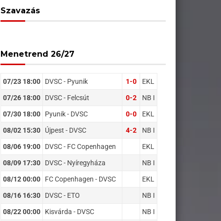
Szavazás
Menetrend 26/27
07/23 18:00
DVSC - Pyunik
1-0
EKL
07/26 18:00
DVSC - Felcsút
0-2
NB I
07/30 18:00
Pyunik - DVSC
0-0
EKL
08/02 15:30
Újpest - DVSC
4-2
NB I
08/06 19:00
DVSC - FC Copenhagen
EKL
08/09 17:30
DVSC - Nyíregyháza
NB I
08/12 00:00
FC Copenhagen - DVSC
EKL
08/16 16:30
DVSC - ETO
NB I
08/22 00:00
Kisvárda - DVSC
NB I