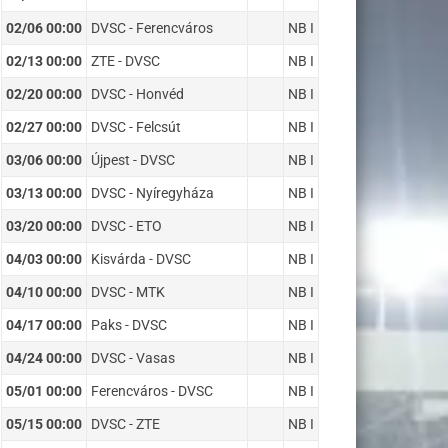
02/06 00:00
DVSC - Ferencváros
NB I
02/13 00:00
ZTE - DVSC
NB I
02/20 00:00
DVSC - Honvéd
NB I
02/27 00:00
DVSC - Felcsút
NB I
03/06 00:00
Újpest - DVSC
NB I
03/13 00:00
DVSC - Nyíregyháza
NB I
03/20 00:00
DVSC - ETO
NB I
04/03 00:00
Kisvárda - DVSC
NB I
04/10 00:00
DVSC - MTK
NB I
04/17 00:00
Paks - DVSC
NB I
04/24 00:00
DVSC - Vasas
NB I
05/01 00:00
Ferencváros - DVSC
NB I
05/15 00:00
DVSC - ZTE
NB I