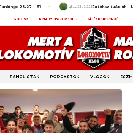
26/27 – #1
július 28, 2026
Játékszituációk – Mit rontot
RÓLUNK |
A NAGY DVSC MECCS |
JÁTÉKOSKERINGŐ
RANGLISTÁK
PODCASTOK
VLOGOK
ESZM
DVSC szurkolói blog