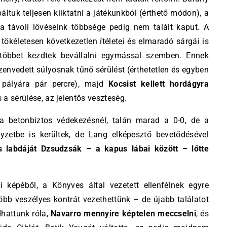
ltuk teljesen kiiktatni a játékunkból (érthető módon), a
 a távoli lövéseink többsége pedig nem talált kaput. A
 tökéletesen következetlen ítéletei és elmaradó sárgái is
 többet kezdtek bevállalni egymással szemben. Ennek
zenvedett súlyosnak tűnő sérülést (érthetetlen és egyben
a pályára pár percre), majd
Kocsist kellett hordágyra
s a sérülése, az jelentős veszteség.
a betonbiztos védekezésnél, talán marad a 0-0, de a
yzetbe is kerültek, de Lang elképesztő bevetődésével
s labdáját Dzsudzsák – a kapus lábai között – lőtte
i képéből, a Könyves által vezetett ellenfélnek egyre
több veszélyes kontrát vezethettünk – de újabb találatot
hattunk róla,
Navarro mennyire képtelen meccselni
, és