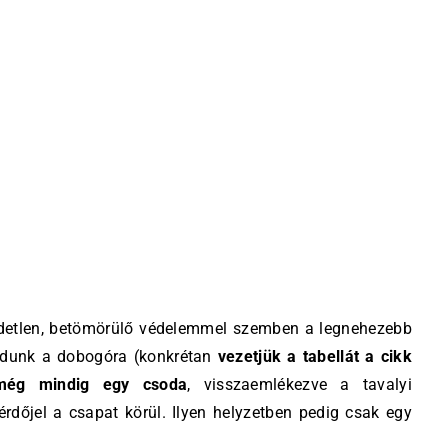
edetlen, betömörülő védelemmel szemben a legnehezebb
padunk a dobogóra (konkrétan
vezetjük a tabellát a cikk
 még mindig egy csoda
, visszaemlékezve a tavalyi
rdőjel a csapat körül. Ilyen helyzetben pedig csak egy