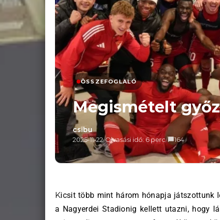
ÖSSZEFOGLALÓ
Megismételt győ
csibu
2025-11-22
/
Olvasási idő: 6 perc
/
164
Kicsit több mint három hónapja játszottunk legutóbb a Kazincbarcikával. Akkor Mezőkövesdig, most
a Nagyerdei Stadionig kellett utazni, hogy 