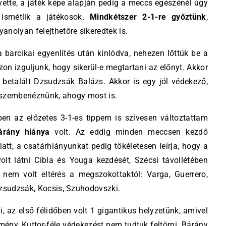
vette, a játék képe alapján pedig a meccs egészénél úgy
ismétlik a játékosok.
Mindkétszer 2-1-re győztünk
,
olyan felejthetőre sikeredtek is.
 barcikai egyenlítés után kínlódva, nehezen lőttük be a
on izguljunk, hogy sikerül-e megtartani az előnyt. Akkor
 betalált Dzsudzsák Balázs. Akkor is egy jól védekező,
tt szembenéznünk, ahogy most is.
en az előzetes 3-1-es tippem is szívesen változtattam
árány hiánya
volt. Az eddig minden meccsen kezdő
att, a csatárhiányunkat pedig tökéletesen leírja, hogy a
volt látni Cibla és Youga kezdését, Szécsi távollétében
nem volt eltérés a megszokottaktól: Varga, Guerrero,
Dzsudzsák, Kocsis, Szuhodovszki.
, az első félidőben volt 1 gigantikus helyzetünk, amivel
emény, Kuttor-féle védekezést nem tudtuk feltörni. Bárány