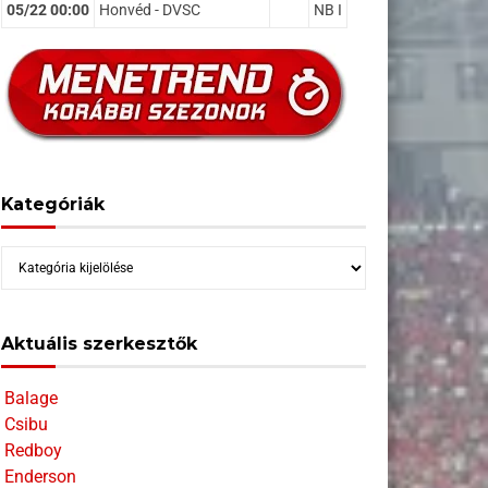
05/22 00:00
Honvéd - DVSC
NB I
Kategóriák
Kategóriák
Aktuális szerkesztők
Balage
Csibu
Redboy
Enderson