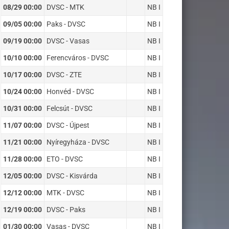
08/29 00:00
DVSC - MTK
NB I
09/05 00:00
Paks - DVSC
NB I
09/19 00:00
DVSC - Vasas
NB I
10/10 00:00
Ferencváros - DVSC
NB I
10/17 00:00
DVSC - ZTE
NB I
10/24 00:00
Honvéd - DVSC
NB I
10/31 00:00
Felcsút - DVSC
NB I
11/07 00:00
DVSC - Újpest
NB I
11/21 00:00
Nyíregyháza - DVSC
NB I
11/28 00:00
ETO - DVSC
NB I
12/05 00:00
DVSC - Kisvárda
NB I
12/12 00:00
MTK - DVSC
NB I
12/19 00:00
DVSC - Paks
NB I
01/30 00:00
Vasas - DVSC
NB I