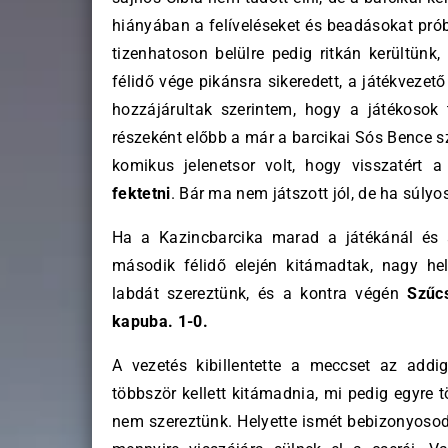
hiányában a felíveléseket és beadásokat próbá
tizenhatoson belülre pedig ritkán kerültünk,
félidő vége pikánsra sikeredett, a játékvezető
hozzájárultak szerintem, hogy a játékosok
részeként előbb a már a barcikai Sós Bence s
komikus jelenetsor volt, hogy visszatért 
fektetni
. Bár ma nem játszott jól, de ha súlyo
Ha a Kazincbarcika marad a játékánál és 
második félidő elején kitámadtak, nagy hel
labdát szereztünk, és a kontra végén
Szűc
kapuba. 1-0.
A vezetés kibillentette a meccset az addig
többször kellett kitámadnia, mi pedig egyre 
nem szereztünk. Helyette ismét bebizonyosod