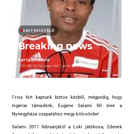
SAJTÓFIGYELŐ
Breaking news
bertalandavid
2011-08-31
/
Olvasási idő: 1 perc
/
0
Friss hírt kaptunk biztos kézből, mégpedig, hogy
nigériai támadónk, Eugene Salami fél évre a
Nyíregyháza csapatához megy kölcsönbe!
Salami 2011 februárjától a Loki játékosa, Zdenek