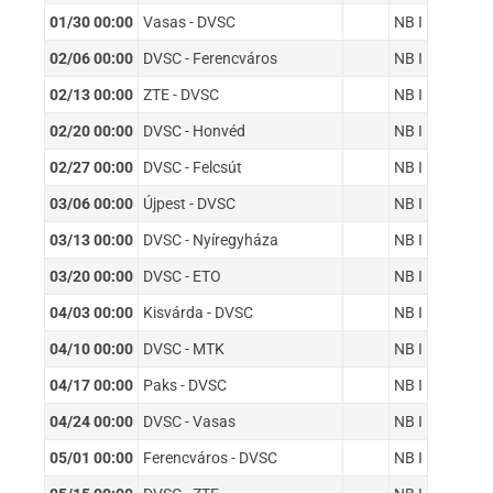
01/30 00:00
Vasas - DVSC
NB I
02/06 00:00
DVSC - Ferencváros
NB I
02/13 00:00
ZTE - DVSC
NB I
02/20 00:00
DVSC - Honvéd
NB I
02/27 00:00
DVSC - Felcsút
NB I
03/06 00:00
Újpest - DVSC
NB I
03/13 00:00
DVSC - Nyíregyháza
NB I
03/20 00:00
DVSC - ETO
NB I
04/03 00:00
Kisvárda - DVSC
NB I
04/10 00:00
DVSC - MTK
NB I
04/17 00:00
Paks - DVSC
NB I
04/24 00:00
DVSC - Vasas
NB I
05/01 00:00
Ferencváros - DVSC
NB I