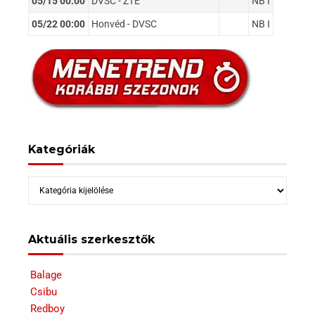
05/15 00:00
DVSC - ZTE
NB I
05/22 00:00
Honvéd - DVSC
NB I
Kategóriák
Kategóriák
Aktuális szerkesztők
Balage
Csibu
Redboy