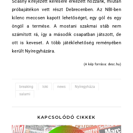
Scasny kifejezett kérésére érkezett hozzánk, miután
próbajátékon vett részt Debrecenben. Az NBI-ben
kilenc meccsen kapott lehetőséget, egy gól és egy
öngól a termése. A mostani szakmai stáb nem
számított rá, így a második csapatban játszott, de
ott is keveset. A több játéklehetőség reményében
került Nyíregyházára.
(A kép forrása: dvsc.hu)
breaking
loki
news
Nyíregyháza
salami
KAPCSOLÓDÓ CIKKEK