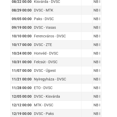
08/22 00:00
Kisvárda - DVSC
NB I
08/29 00:00
DVSC - MTK
NB I
09/05 00:00
Paks - DVSC
NB I
09/19 00:00
DVSC - Vasas
NB I
10/10 00:00
Ferencváros - DVSC
NB I
10/17 00:00
DVSC - ZTE
NB I
10/24 00:00
Honvéd - DVSC
NB I
10/31 00:00
Felcsút - DVSC
NB I
11/07 00:00
DVSC - Újpest
NB I
11/21 00:00
Nyíregyháza - DVSC
NB I
11/28 00:00
ETO - DVSC
NB I
12/05 00:00
DVSC - Kisvárda
NB I
12/12 00:00
MTK - DVSC
NB I
12/19 00:00
DVSC - Paks
NB I