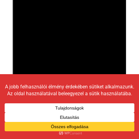
Ekkor még nem tudtuk, ki lesz majd az ellenfelünk a
rájátszásban, de öt csapat ott volt a kalapban, egyik
pedig nehezebb feladatnak ígérkezett, mint a másik…
Görög, dán, izraeli, svájci, vagy bolgár csapatot