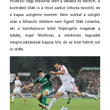
Poleksic nagy bravúrral leért a labdára és hárított. A
kontrából Oláh is a rövid sarkot célozta távolról, de
a kapus szögletre mentett. Nem sokkal a szöglet
után a fellazuló védelem nem figyelt Oláh Lórántra,
aki a tizenhatoson belül felpörgette magának a
labdát, majd félollóval, a mérkőzés legszebb
megmozdulásával kapura lőtt, de az észt hálóőr ezt
is védte.