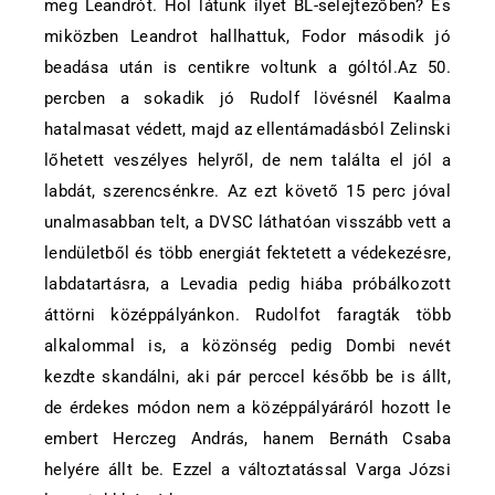
meg Leandrót. Hol látunk ilyet BL-selejtezőben? És
miközben Leandrot hallhattuk, Fodor második jó
beadása után is centikre voltunk a góltól.Az 50.
percben a sokadik jó Rudolf lövésnél Kaalma
hatalmasat védett, majd az ellentámadásból Zelinski
lőhetett veszélyes helyről, de nem találta el jól a
labdát, szerencsénkre. Az ezt követő 15 perc jóval
unalmasabban telt, a DVSC láthatóan visszább vett a
lendületből és több energiát fektetett a védekezésre,
labdatartásra, a Levadia pedig hiába próbálkozott
áttörni középpályánkon. Rudolfot faragták több
alkalommal is, a közönség pedig Dombi nevét
kezdte skandálni, aki pár perccel később be is állt,
de érdekes módon nem a középpályáráról hozott le
embert Herczeg András, hanem Bernáth Csaba
helyére állt be. Ezzel a változtatással Varga Józsi