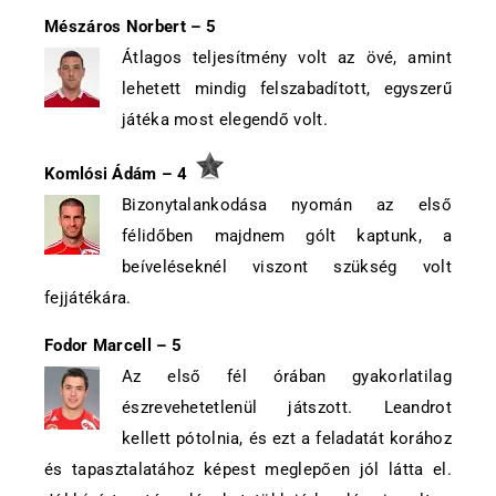
Mészáros Norbert – 5
Átlagos teljesítmény volt az övé, amint
lehetett mindig felszabadított, egyszerű
játéka most elegendő volt.
Komlósi Ádám – 4
Bizonytalankodása nyomán az első
félidőben majdnem gólt kaptunk, a
beíveléseknél viszont szükség volt
fejjátékára.
Fodor Marcell – 5
Az első fél órában gyakorlatilag
észrevehetetlenül játszott. Leandrot
kellett pótolnia, és ezt a feladatát korához
és tapasztalatához képest meglepően jól látta el.