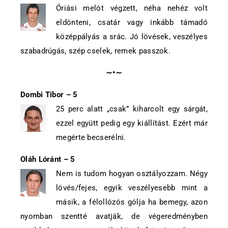
Óriási melót végzett, néha nehéz volt
eldönteni, csatár vagy inkább támadó
középpályás a srác. Jó lövések, veszélyes
szabadrúgás, szép cselek, remek passzok.
∼•∼
Dombi Tibor –
5
25 perc alatt „csak” kiharcolt egy sárgát,
ezzel együtt pedig egy kiállítást. Ezért már
megérte becserélni.
Oláh Lóránt – 5
Nem is tudom hogyan osztályozzam. Négy
lövés/fejes, egyik veszélyesebb mint a
másik, a félollózós gólja ha bemegy, azon
nyomban szentté avatják, de végeredményben