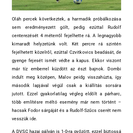
Oláh percek következtek, a harmadik próbálkozása
sem eredményezett gólt, pedig ezúttal Rudolf
centerezését 4 méterről fejelhette rá. A legnagyobb
kimaradt helyzetünk volt. Két percre rá szintén
fejelhetett közelről, ezúttal Czvitkovics beadását, de
gyenge fejesét ismét védte a kapus. Ekkor viszont
már tíz emberrel küzdött az észt bajnok. Dombi
indult meg középen, Malov peidg visszahúzta, így
második lapjával végül csak a kiállítás sorsára
jutott. Ezzel gyakorlatilag végleg eldőlt a párharc,
több említésre méltó esemény már nem történt –
hacsak Fodor sárgáját és a Rudolf-Szűcs cserét nem
vesszük ide.
A DVSC hazai pályán is 1-0-ra győzött, ezzel biztossá