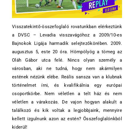
Visszatekintő-összefoglaló rovatunkban elérkeztünk
a DVSC – Levadia visszavágóhoz a 2009/10-es
Bajnokok Ligája harmadik selejtezőkörében. 2009.
augusztus 5, este 20 óra. Hömpölyög a tömeg az
Oláh Gábor utca felé. Nincs olyan személy a
városban, aki ne tudná, hogy nem akármilyen
estének nézünk elébe. Reális sansza van a klubnak
történelmet írni, és kvalifikálnia egy európai
csoportkörbe. Nem véletlen a telt ház és nem
véletlen a várakozás. De vajon hogyan alakult a
találkozó és kik voltak a legjobbjaink, mennyire
kellett izgulnunk azon az estén? Összefoglalónkból
kiderül!