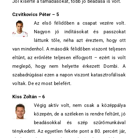
Jól kísérte a támadásokat, több jó beadása is volt.
Czvitkovics Péter – 5
Az első félidőben a csapat vezére volt.
Nagyon jó indításokat és passzokat
láttunk tőle, néha azt éreztem, hogy ott
van mindenhol. A második félidőben viszont teljesen
eltűnt, az erőnléte teljesen elfogyott – ezért is volt
meglepő, hogy nem helyette érkezett Dombi. A
szabadrúgásai ezen a napon viszont katasztrofálisak
voltak. De ez most belefért.
Kiss Zoltán – 6
Végig aktív volt, nem csak a középpálya
közepén, de a széleken is rendre feltűnt, jó
beadásokkal és szép szűrőmunkával
ténykedett. Az egyetlen fekete pont a 80. percért jár,