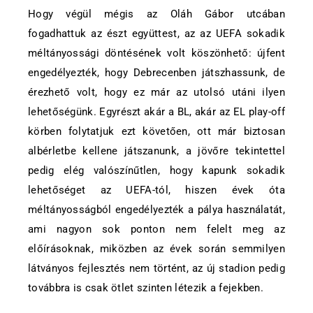
Hogy végül mégis az Oláh Gábor utcában
fogadhattuk az észt együttest, az az UEFA sokadik
méltányossági döntésének volt köszönhető: újfent
engedélyezték, hogy Debrecenben játszhassunk, de
érezhető volt, hogy ez már az utolsó utáni ilyen
lehetőségünk. Egyrészt akár a BL, akár az EL play-off
körben folytatjuk ezt követően, ott már biztosan
albérletbe kellene játszanunk, a jövőre tekintettel
pedig elég valószínűtlen, hogy kapunk sokadik
lehetőséget az UEFA-tól, hiszen évek óta
méltányosságból engedélyezték a pálya használatát,
ami nagyon sok ponton nem felelt meg az
előírásoknak, miközben az évek során semmilyen
látványos fejlesztés nem történt, az új stadion pedig
továbbra is csak ötlet szinten létezik a fejekben.