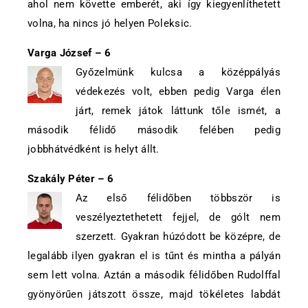
ahol nem követte emberét, aki így kiegyenlíthetett
volna, ha nincs jó helyen Poleksic.
Varga József – 6
Győzelmünk kulcsa a középpályás
védekezés volt, ebben pedig Varga élen
járt, remek játok láttunk tőle ismét, a
második félidő második felében pedig
jobbhátvédként is helyt állt.
Szakály Péter – 6
Az első félidőben többször is
veszélyeztethetett fejjel, de gólt nem
szerzett. Gyakran húzódott be középre, de
legalább ilyen gyakran el is tűnt és mintha a pályán
sem lett volna. Aztán a második félidőben Rudolffal
gyönyörűen játszott össze, majd tökéletes labdát