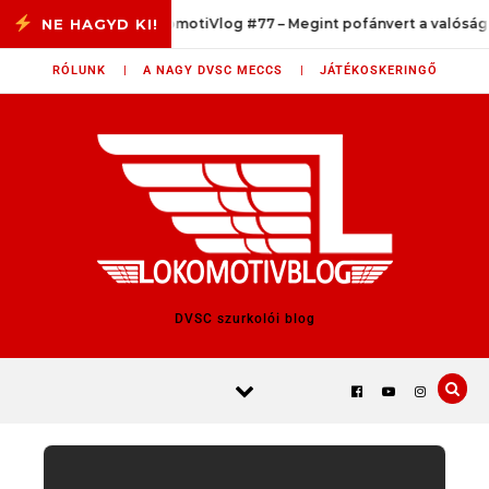
Skip to content
LokomotiVlog #77 – Megint pofánvert a valóság
RÓLUNK |
A NAGY DVSC MECCS |
JÁTÉKOSKERINGŐ
DVSC szurkolói blog