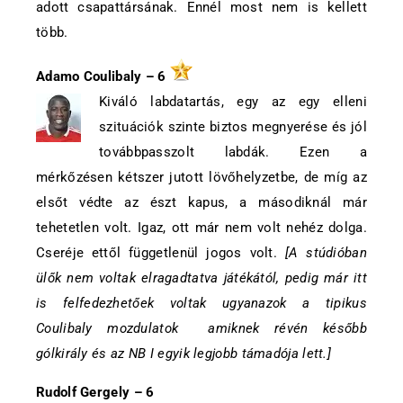
adott csapattársának. Ennél most nem is kellett
több.
Ad
amo Coulibaly –
6
Kiváló labdatartás, egy az egy elleni
szituációk szinte biztos megnyerése és jól
továbbpasszolt labdák. Ezen a
mérkőzésen kétszer jutott lövőhelyzetbe, de míg az
elsőt védte az észt kapus, a másodiknál már
tehetetlen volt. Igaz, ott már nem volt nehéz dolga.
Cseréje ettől függetlenül jogos volt.
[A stúdióban
ülők nem voltak elragadtatva játékától, pedig már itt
is felfedezhetőek voltak ugyanazok a tipikus
Coulibaly mozdulatok amiknek révén később
gólkirály és az NB I egyik legjobb támadója lett.]
Rudolf Gergely – 6