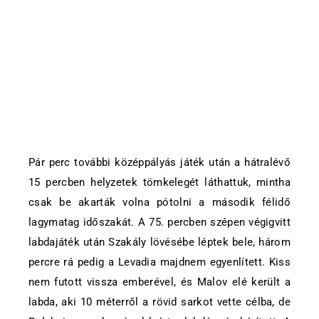
Pár perc további középpályás játék után a hátralévő
15 percben helyzetek tömkelegét láthattuk, mintha
csak be akarták volna pótolni a második félidő
lagymatag időszakát. A 75. percben szépen végigvitt
labdajáték után Szakály lövésébe léptek bele, három
percre rá pedig a Levadia majdnem egyenlített. Kiss
nem futott vissza emberével, és Malov elé került a
labda, aki 10 méterről a rövid sarkot vette célba, de