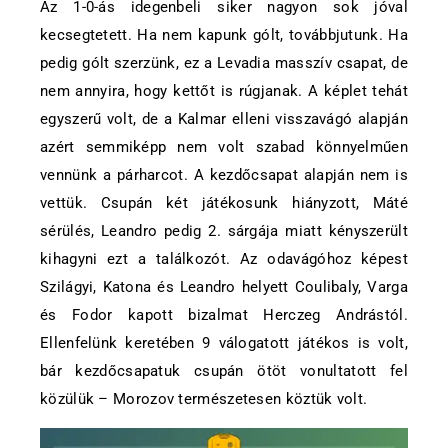
Az 1-0-ás idegenbeli siker nagyon sok jóval
kecsegtetett. Ha nem kapunk gólt, továbbjutunk. Ha
pedig gólt szerzünk, ez a Levadia masszív csapat, de
nem annyira, hogy kettőt is rúgjanak. A képlet tehát
egyszerű volt, de a Kalmar elleni visszavágó alapján
azért semmiképp nem volt szabad könnyelműen
vennünk a párharcot. A kezdőcsapat alapján nem is
vettük. Csupán két játékosunk hiányzott, Máté
sérülés, Leandro pedig 2. sárgája miatt kényszerült
kihagyni ezt a találkozót. Az odavágóhoz képest
Szilágyi, Katona és Leandro helyett Coulibaly, Varga
és Fodor kapott bizalmat Herczeg Andrástól.
Ellenfelünk keretében 9 válogatott játékos is volt,
bár kezdőcsapatuk csupán ötöt vonultatott fel
közülük – Morozov természetesen köztük volt.