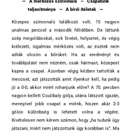
— A mérkőzés színvonala – Csapatunk
teljesítménye – A bírói ítéletek —
Közepes színvonalú találkozó volt, 15 nagyon
unalmas perccel a második félidőben. De láttunk
szép megoldásokat, sok lövést, helyzetet, és végig
kiélezett, izgalmas mérkőzés volt, az észtek nem
adták olcsón a bőrüket. Ha az eredményt és
továbbjutást nem nézném, csak hármast, közepest
kapna a csapat. Azonban végig kézben tartották a
meccset, azt játszották amit ilyenkor kell, ha pedig
jó a 0-0, akkor miért rohanjunk előre? A 70. percben
nagyon kellett Coulibaly gólja, utána látszott igazán,
mennyivel jobb csapat a miénk, hiszen akár 2-3
gólos különbség is lehetett volna a végére.
Kivételesen nem kérem számon, hogy „ha tudunk úgy
játszani, miért nem játszottunk úgy korábban is”. Ma