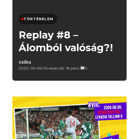
TÖRTÉNELEM
Replay #8 –
Álomból valóság?!
csibu
2020-05-06
/
Olvasási idő: 18 perc
/
0