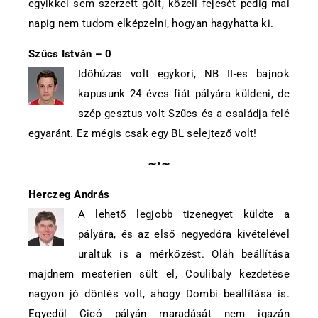
egyikkel sem szerzett gólt, közeli fejesét pedig mai
napig nem tudom elképzelni, hogyan hagyhatta ki.
Szűcs István – 0
Időhúzás volt egykori, NB II-es bajnok
kapusunk 24 éves fiát pályára küldeni, de
szép gesztus volt Szűcs és a családja felé
egyaránt. Ez mégis csak egy BL selejtező volt!
∼•∼
Herczeg András
A lehető legjobb tizenegyet küldte a
pályára, és az első negyedóra kivételével
uraltuk is a mérkőzést. Oláh beállítása
majdnem mesterien sült el, Coulibaly kezdetése
nagyon jó döntés volt, ahogy Dombi beállítása is.
Egyedül Cicó pályán maradását nem igazán