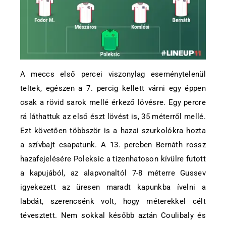
A meccs első percei viszonylag eseménytelenül
teltek, egészen a 7. percig kellett várni egy éppen
csak a rövid sarok mellé érkező lövésre. Egy percre
rá láthattuk az első észt lövést is, 35 méterről mellé.
Ezt követően többször is a hazai szurkolókra hozta
a szívbajt csapatunk. A 13. percben Bernáth rossz
hazafejelésére Poleksic a tizenhatoson kívülre futott
a kapujából, az alapvonaltól 7-8 méterre Gussev
igyekezett az üresen maradt kapunkba ívelni a
labdát, szerencsénk volt, hogy méterekkel célt
tévesztett. Nem sokkal később aztán Coulibaly és