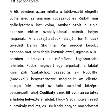
lett a jobbhátvéd.
A 65. percben aztán mintha a játékvezető elégelte
volna meg az unalmas időszakot és Rudolf már
gólhelyzetben lőtt volna, amikor szólt a sípja,
szerinte előtte szabálytalanul csinált helyet
magának. A visszajátszások alapján ismét csak
tévedett Damir Skomina. Pár perccel később
azonban már nem foglalkoztunk ezzel, ugyanis a 70.
percben elérkezett a mérkőzés legfontosabb
jelenete: Fodor megnyert egy fejpárbajt, a labdát
Kiss Zoli Szakályhoz passzolta, aki Rudolffal
(sarokkal!) kényszerítőzve megindult az ellenfél
kapuja felé, majd az ötös sarkáról középre
centerezett, ahol
Coulibaly senkitől sem zavartatva
a hálóba helyezte a labdát.
Hogy Sisov hogyan esett
el Szakály mellett, és Coulibaly hogyan maradhatott