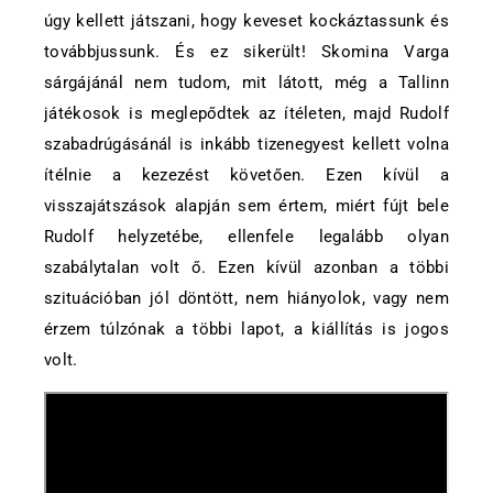
úgy kellett játszani, hogy keveset kockáztassunk és
továbbjussunk. És ez sikerült! Skomina Varga
sárgájánál nem tudom, mit látott, még a Tallinn
játékosok is meglepődtek az ítéleten, majd Rudolf
szabadrúgásánál is inkább tizenegyest kellett volna
ítélnie a kezezést követően. Ezen kívül a
visszajátszások alapján sem értem, miért fújt bele
Rudolf helyzetébe, ellenfele legalább olyan
szabálytalan volt ő. Ezen kívül azonban a többi
szituációban jól döntött, nem hiányolok, vagy nem
érzem túlzónak a többi lapot, a kiállítás is jogos
volt.