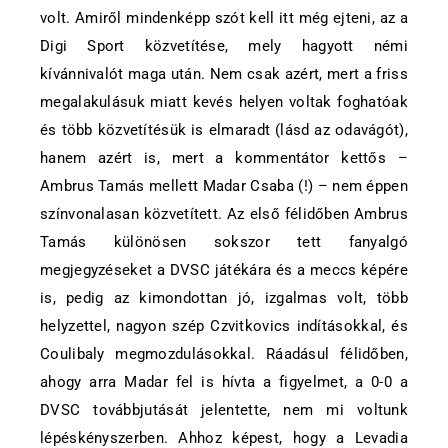
volt. Amiről mindenképp szót kell itt még ejteni, az a
Digi Sport közvetítése, mely hagyott némi
kívánnivalót maga után. Nem csak azért, mert a friss
megalakulásuk miatt kevés helyen voltak foghatóak
és több közvetítésük is elmaradt (lásd az odavágót),
hanem azért is, mert a kommentátor kettős –
Ambrus Tamás mellett Madar Csaba (!) – nem éppen
színvonalasan közvetített. Az első félidőben Ambrus
Tamás különösen sokszor tett fanyalgó
megjegyzéseket a DVSC játékára és a meccs képére
is, pedig az kimondottan jó, izgalmas volt, több
helyzettel, nagyon szép Czvitkovics indításokkal, és
Coulibaly megmozdulásokkal. Ráadásul félidőben,
ahogy arra Madar fel is hívta a figyelmet, a 0-0 a
DVSC továbbjutását jelentette, nem mi voltunk
lépéskényszerben. Ahhoz képest, hogy a Levadia