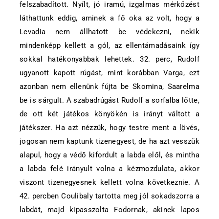
felszabadított. Nyílt, jó iramú, izgalmas mérkőzést
láthattunk eddig, aminek a fő oka az volt, hogy a
Levadia nem állhatott be védekezni, nekik
mindenképp kellett a gól, az ellentámadásaink így
sokkal hatékonyabbak lehettek. 32. perc, Rudolf
ugyanott kapott rúgást, mint korábban Varga, ezt
azonban nem ellenünk fújta be Skomina, Saarelma
be is sárgult. A szabadrúgást Rudolf a sorfalba lőtte,
de ott két játékos könyökén is irányt váltott a
játékszer. Ha azt nézzük, hogy testre ment a lövés,
jogosan nem kaptunk tizenegyest, de ha azt vesszük
alapul, hogy a védő kifordult a labda elől, és mintha
a labda felé irányult volna a kézmozdulata, akkor
viszont tizenegyesnek kellett volna következnie. A
42. percben Coulibaly tartotta meg jól sokadszorra a
labdát, majd kipasszolta Fodornak, akinek lapos