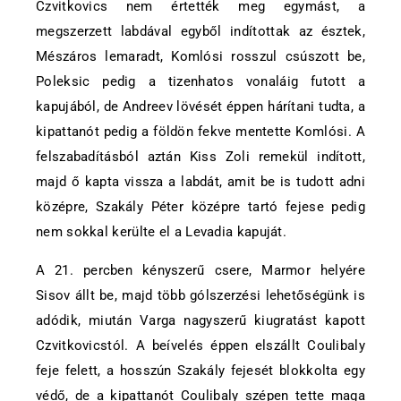
Czvitkovics nem értették meg egymást, a
megszerzett labdával egyből indítottak az észtek,
Mészáros lemaradt, Komlósi rosszul csúszott be,
Poleksic pedig a tizenhatos vonaláig futott a
kapujából, de Andreev lövését éppen hárítani tudta, a
kipattanót pedig a földön fekve mentette Komlósi. A
felszabadításból aztán Kiss Zoli remekül indított,
majd ő kapta vissza a labdát, amit be is tudott adni
középre, Szakály Péter középre tartó fejese pedig
nem sokkal kerülte el a Levadia kapuját.
A 21. percben kényszerű csere, Marmor helyére
Sisov állt be, majd több gólszerzési lehetőségünk is
adódik, miután Varga nagyszerű kiugratást kapott
Czvitkovicstól. A beívelés éppen elszállt Coulibaly
feje felett, a hosszún Szakály fejesét blokkolta egy
védő, de a kipattanót Coulibaly szépen tette maga