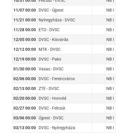
10/31 00:00
Felcsút - DVSC
NB I
11/07 00:00
DVSC - Újpest
NB I
11/21 00:00
Nyíregyháza - DVSC
NB I
11/28 00:00
ETO - DVSC
NB I
12/05 00:00
DVSC - Kisvárda
NB I
12/12 00:00
MTK - DVSC
NB I
12/19 00:00
DVSC - Paks
NB I
01/30 00:00
Vasas - DVSC
NB I
02/06 00:00
DVSC - Ferencváros
NB I
02/13 00:00
ZTE - DVSC
NB I
02/20 00:00
DVSC - Honvéd
NB I
02/27 00:00
DVSC - Felcsút
NB I
03/06 00:00
Újpest - DVSC
NB I
03/13 00:00
DVSC - Nyíregyháza
NB I