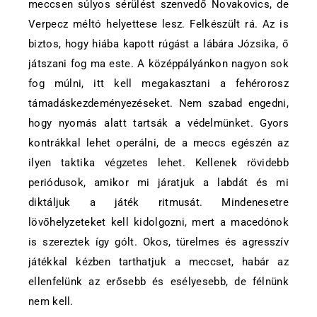
meccsen súlyos sérülést szenvedő Novakovics, de
Verpecz méltó helyettese lesz. Felkészült rá. Az is
biztos, hogy hiába kapott rúgást a lábára Józsika, ő
játszani fog ma este. A középpályánkon nagyon sok
fog múlni, itt kell megakasztani a fehérorosz
támadáskezdeményezéseket. Nem szabad engedni,
hogy nyomás alatt tartsák a védelmünket. Gyors
kontrákkal lehet operálni, de a meccs egészén az
ilyen taktika végzetes lehet. Kellenek rövidebb
periódusok, amikor mi járatjuk a labdát és mi
diktáljuk a játék ritmusát. Mindenesetre
lövőhelyzeteket kell kidolgozni, mert a macedónok
is szereztek így gólt. Okos, türelmes és agresszív
játékkal kézben tarthatjuk a meccset, habár az
ellenfelünk az erősebb és esélyesebb, de félnünk
nem kell.