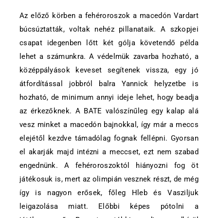
Az előző körben a fehéroroszok a macedón Vardart
búcsúztatták, voltak nehéz pillanataik. A szkopjei
csapat idegenben lőtt két gólja követendő példa
lehet a számunkra. A védelmük zavarba hozható, a
középpályások keveset segítenek vissza, egy jó
átfordítással jobbról balra Yannick helyzetbe is
hozható, de minimum annyi ideje lehet, hogy beadja
az érkezőknek. A BATE valószínűleg egy kalap alá
vesz minket a macedón bajnokkal, így már a meccs
elejétől kezdve támadólag fognak fellépni. Gyorsan
el akarják majd intézni a meccset, ezt nem szabad
engednünk. A fehéroroszoktól hiányozni fog öt
játékosuk is, mert az olimpián vesznek részt, de még
így is nagyon erősek, főleg Hleb és Vasziljuk
leigazolása miatt. Előbbi képes pótolni a