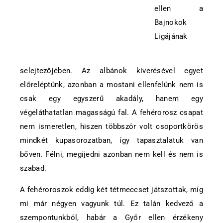
ellen a
Bajnokok
Ligájának
selejtezőjében. Az albánok kiverésével egyet
előreléptünk, azonban a mostani ellenfelünk nem is
csak egy egyszerű akadály, hanem egy
végeláthatatlan magasságú fal. A fehérorosz csapat
nem ismeretlen, hiszen többször volt csoportkörös
mindkét kupasorozatban, így tapasztalatuk van
bőven. Félni, megijedni azonban nem kell és nem is
szabad.
A fehéroroszok eddig két tétmeccset játszottak, míg
mi már négyen vagyunk túl. Ez talán kedvező a
szempontunkból, habár a Győr ellen érzékeny