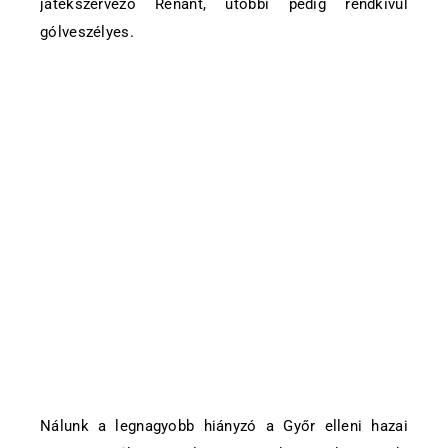
játékszervező Renant, utóbbi pedig rendkívül
gólveszélyes.
Nálunk a legnagyobb hiányzó a Győr elleni hazai