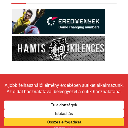
Copyright © 2026 LokomotívBlog |
Graceful Theme by
Optima Themes
Impresszum
Állásfoglalás
Moderálási elveink
Adatkezelési tájékoztató