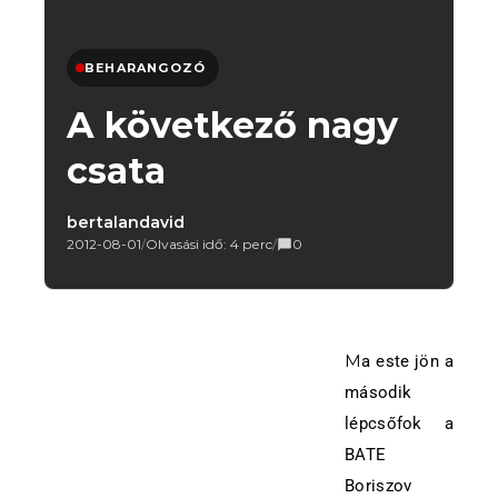
BEHARANGOZÓ
A következő nagy
csata
bertalandavid
2012-08-01
/
Olvasási idő: 4 perc
/
0
Ma este jön a
második
lépcsőfok a
BATE
Boriszov