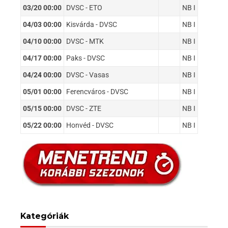
03/20 00:00
DVSC - ETO
NB I
04/03 00:00
Kisvárda - DVSC
NB I
04/10 00:00
DVSC - MTK
NB I
04/17 00:00
Paks - DVSC
NB I
04/24 00:00
DVSC - Vasas
NB I
05/01 00:00
Ferencváros - DVSC
NB I
05/15 00:00
DVSC - ZTE
NB I
05/22 00:00
Honvéd - DVSC
NB I
Kategóriák