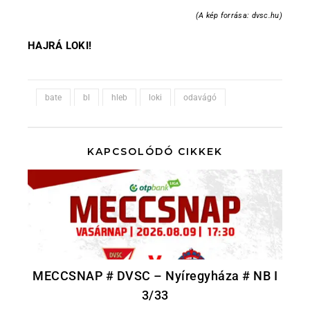
(A kép forrása: dvsc.hu)
HAJRÁ LOKI!
bate
bl
hleb
loki
odavágó
KAPCSOLÓDÓ CIKKEK
MECCSNAP # DVSC – Nyíregyháza # NB I
3/33