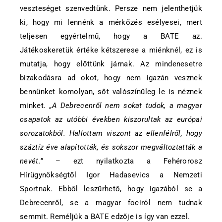
veszteséget szenvedtünk. Persze nem jelenthetjük
ki, hogy mi lennénk a mérkőzés esélyesei, mert
teljesen egyértelmű, hogy a BATE az.
Játékoskeretük értéke kétszerese a miénknél, ez is
mutatja, hogy előttünk járnak. Az mindenesetre
bizakodásra ad okot, hogy nem igazán vesznek
bennünket komolyan, sőt valószínűleg le is néznek
minket. „
A Debrecenről nem sokat tudok, a magyar
csapatok az utóbbi években kiszorultak az európai
sorozatokból. Hallottam viszont az ellenfélről, hogy
száztíz éve alapították, és sokszor megváltoztatták a
nevét.”
– ezt nyilatkozta a Fehérorosz
Hírügynökségtől Igor Hadasevics a Nemzeti
Sportnak. Ebből leszűrhető, hogy igazából se a
Debrecenről, se a magyar fociról nem tudnak
semmit. Reméljük a BATE edzője is így van ezzel.