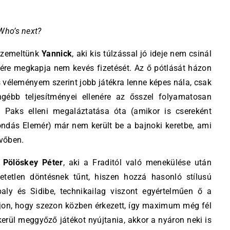
Who’s next?
iszemeltünk
Yannick
, aki kis túlzással jó ideje nem csinál
nére megkapja nem kevés fizetését. Az ő pótlását házon
s véleményem szerint jobb játékra lenne képes nála, csak
ébb teljesítményei ellenére az ősszel folyamatosan
 Paks elleni megaláztatása óta (amikor is csereként
ondás Elemér) már nem került be a bajnoki keretbe, ami
övőben.
t
Pölöskey Péter
, aki a Fraditól való menekülése után
etetlen döntésnek tűnt, hiszen hozzá hasonló stílusú
aly és Sidibe, technikailag viszont egyértelműen ő a
jon, hogy szezon közben érkezett, így maximum még fél
kerül meggyőző játékot nyújtania, akkor a nyáron neki is