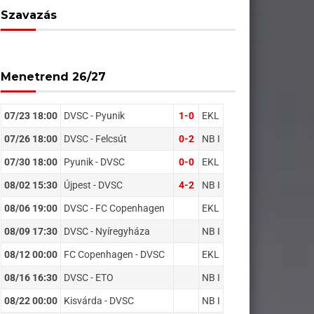
Szavazás
Menetrend 26/27
07/23 18:00
DVSC - Pyunik
1-0
EKL
07/26 18:00
DVSC - Felcsút
0-2
NB I
07/30 18:00
Pyunik - DVSC
0-0
EKL
08/02 15:30
Újpest - DVSC
4-2
NB I
08/06 19:00
DVSC - FC Copenhagen
EKL
08/09 17:30
DVSC - Nyíregyháza
NB I
08/12 00:00
FC Copenhagen - DVSC
EKL
08/16 16:30
DVSC - ETO
NB I
08/22 00:00
Kisvárda - DVSC
NB I