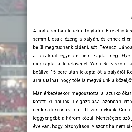
A sort azonban lehetne folytatni. Erre első k
semmit, csak lézeng a pályán, és ennek elle
belül meg tudnánk oldani, sőt, Ferenczi Jáno
a bizalmat egyelőre nem kapta meg. Gyeng
megkapta a lehetőséget Yannick, viszont a
beállva 15 perc után lekapta őt a pályáról K
arra utalhat, hogy tőle is megválunk a közelj
Már érkezésekor megosztotta a szurkolóka
kötött ki nálunk. Leigazolása azonban érth
centerjátékosnak már itt van nekünk Coulib
leggyengébb a három közül. Mentségére szól
éve van, hogy bizonyítson, viszont ha nem si