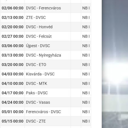
02/06 00:00
DVSC - Ferencváros
NB I
02/13 00:00
ZTE - DVSC
NB I
02/20 00:00
DVSC - Honvéd
NB I
02/27 00:00
DVSC - Felcsút
NB I
03/06 00:00
Újpest - DVSC
NB I
03/13 00:00
DVSC - Nyíregyháza
NB I
03/20 00:00
DVSC - ETO
NB I
04/03 00:00
Kisvárda - DVSC
NB I
04/10 00:00
DVSC - MTK
NB I
04/17 00:00
Paks - DVSC
NB I
04/24 00:00
DVSC - Vasas
NB I
05/01 00:00
Ferencváros - DVSC
NB I
05/15 00:00
DVSC - ZTE
NB I