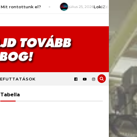
tottunk el?
július 25, 2026
LokiZóna [S9E2] – Mit várun
EFUTTATÁSOK
Tabella