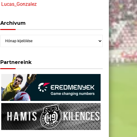
Lucas_Gonzalez
Archívum
Archívum
Partnereink