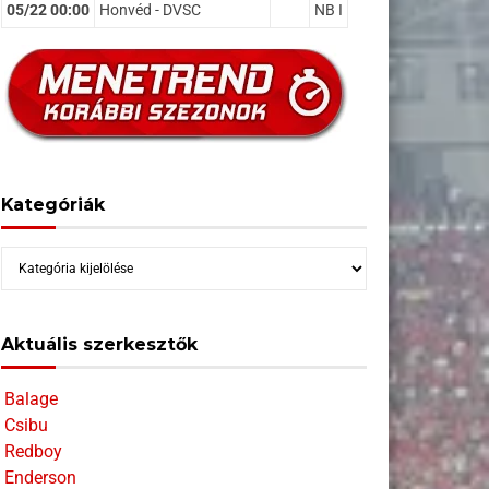
05/22 00:00
Honvéd - DVSC
NB I
Kategóriák
Kategóriák
Aktuális szerkesztők
Balage
Csibu
Redboy
Enderson