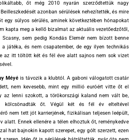
mplikáltabb, őt még 2010 nyarán szerződtettük nagy
Beilleszkedését azonban sérülések nehezítették, és mire
 őt egy súlyos sérülés, aminek következtében hónapokat
em kapta meg a kellő bizalmat az aktuális vezetőedzőtől,
k Scasny, sem pedig Kondás Elemér nem bízott benne
ú a játéka, és nem csapatember, de egy ilyen technikás
az itt töltött két és fél éve alatt sajnos nem sok vizet
sével.
uy Méyé
is távozik a klubtól. A gaboni válogatott csatár
ett, nem kevesebb, mint egy millió euróért vitte őt el
 az lenni szokott, a törökországi kaland nem vált be,
 kölcsönadták őt. Végül két és fél év elteltével
ő nem tett jót karrierjének, fizikálisan teljesen leépült,
v alatt. Ennek ellenére a télen elhoztuk őt, reménykedve
zal hat bajnokin kapott szerepet, egy gólt szerzett, ezen
t szerep. Idén őt is sérülések hátráltatták, nyár óta nem