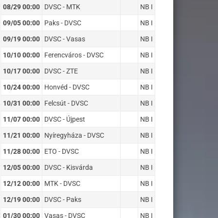
08/29 00:00
DVSC - MTK
NB I
09/05 00:00
Paks - DVSC
NB I
09/19 00:00
DVSC - Vasas
NB I
10/10 00:00
Ferencváros - DVSC
NB I
10/17 00:00
DVSC - ZTE
NB I
10/24 00:00
Honvéd - DVSC
NB I
10/31 00:00
Felcsút - DVSC
NB I
11/07 00:00
DVSC - Újpest
NB I
11/21 00:00
Nyíregyháza - DVSC
NB I
11/28 00:00
ETO - DVSC
NB I
12/05 00:00
DVSC - Kisvárda
NB I
12/12 00:00
MTK - DVSC
NB I
12/19 00:00
DVSC - Paks
NB I
01/30 00:00
Vasas - DVSC
NB I