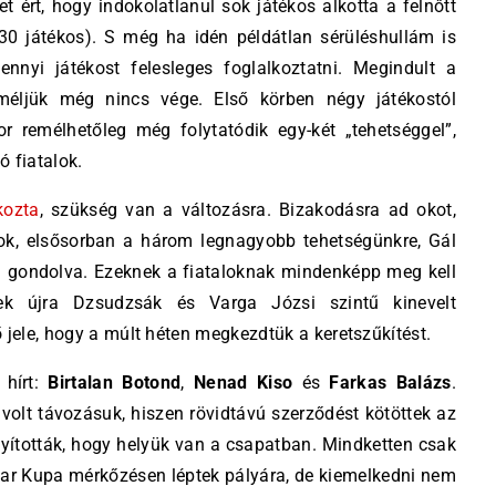
t ért, hogy indokolatlanul sok játékos alkotta a felnőtt
 30 játékos). S még ha idén példátlan sérüléshullám is
 ennyi játékost felesleges foglalkoztatni. Megindult a
méljük még nincs vége. Első körben négy játékostól
or remélhetőleg még folytatódik egy-két „tehetséggel”,
 fiatalok.
kozta
, szükség van a változásra. Bizakodásra ad okot,
ok, elsősorban a három legnagyobb tehetségünkre, Gál
a gondolva. Ezeknek a fiataloknak mindenképp meg kell
ek újra Dzsudzsák és Varga Józsi szintű kinevelt
 jele, hogy a múlt héten megkezdtük a keretszűkítést.
 hírt:
Birtalan Botond
,
Nenad Kiso
és
Farkas Balázs
.
 volt távozásuk, hiszen rövidtávú szerződést kötöttek az
nyították, hogy helyük van a csapatban. Mindketten csak
ar Kupa mérkőzésen léptek pályára, de kiemelkedni nem