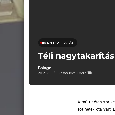
ESZMEFUTTATÁS
Téli nagytakarítás
Balage
2012-12-10
/
Olvasási idő: 8 perc
/
0
A múlt héten sor került arra, amire a legtöbb Loki-szimpatizáns már napok,
sőt hetek óta várt. 