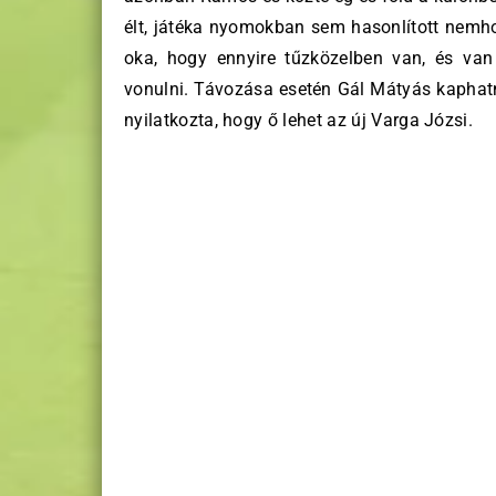
élt, játéka nyomokban sem hasonlított nem
oka, hogy ennyire tűzközelben van, és va
vonulni.
Távozása esetén Gál Mátyás kaphatna
nyilatkozta, hogy ő lehet az új Varga Józsi.