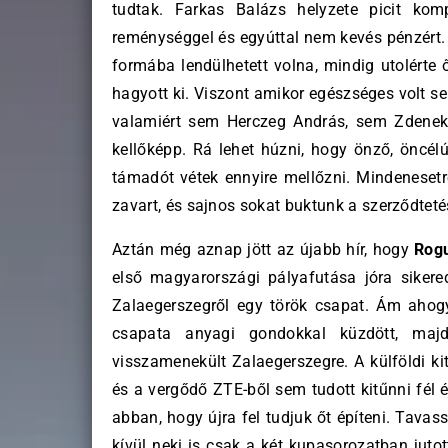
tudtak. Farkas Balázs helyzete picit ko
reménységgel és egyúttal nem kevés pénzért. 
formába lendülhetett volna, mindig utolérte
hagyott ki. Viszont amikor egészséges volt s
valamiért sem Herczeg András, sem Zdene
kellőképp. Rá lehet húzni, hogy önző, öncél
támadót vétek ennyire mellőzni. Mindenesetre 
zavart, és sajnos sokat buktunk a szerződteté
Aztán még aznap jött az újabb hír, hogy
Rog
első magyarországi pályafutása jóra sikered
Zalaegerszegről egy török csapat. Ám ahogy
csapata anyagi gondokkal küzdött, majd
visszamenekült Zalaegerszegre. A külföldi kitér
és a vergődő ZTE-ből sem tudott kitűnni fél é
abban, hogy újra fel tudjuk őt építeni. Tavass
kívül neki is csak a két kupasorozatban jutot