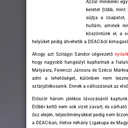
Azzal mindenki egye
keretet (több, mint
sújtja a csapatot,
hullám, aminek re
köszöntünk el, a s
helyüket pedig átvehetik a DEAC-ból kimagasló
Ahogy azt Szilágyi Sándor cégvezető
nyilat
hogy nagyobb hangsúlyt kaphatnak a fiatal
Mátyásra, Ferenczi Jánosra és Szécsi Márkr
adni a lehetőséget, különben nem leszn
sztárjátékosaink. Ennek a változásnak az első
Először három játékos távozásáról kaptunk
Előbbi kettő nem sok vizet zavart, és várható
ősz elején, teljesítményükkel pedig nem bizo
a DEAC-ban, illetve néhány Ligakupa és Magy