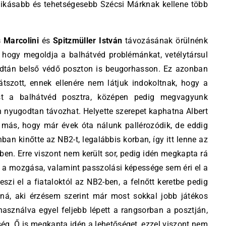
hnikásabb és tehetségesebb Szécsi Márknak kellene több
 Marcolini
és
Spitzmüller István
távozásának örülnénk
, hogy megoldja a balhátvéd problémánkat, vetélytársul
 adtán belső védő poszton is beugorhasson. Ez azonban
átszott, ennek ellenére nem látjuk indokoltnak, hogy a
st a balhátvéd posztra, középen pedig megvagyunk
án nyugodtan távozhat. Helyette szerepet kaphatna Albert
 más, hogy már évek óta nálunk pallérozódik, de eddig
an kinőtte az NB2-t, legalábbis korban, így itt lenne az
tben. Erre viszont nem került sor, pedig idén megkapta rá
s a mozgása, valamint passzolási képessége sem éri el a
veszi el a fiataloktól az NB2-ben, a felnőtt keretbe pedig
ná, aki érzésem szerint már most sokkal jobb játékos
asználva egyel feljebb lépett a rangsorban a posztján,
g. Ő is megkapta idén a lehetőséget, ezzel viszont nem