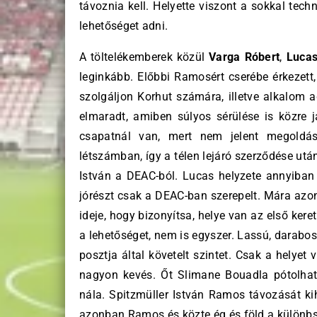
távoznia kell. Helyette viszont a sokkal tec
lehetőséget adni.
A töltelékemberek közül
Varga Róbert
,
Lucas
leginkább. Előbbi Ramosért cserébe érkezett
szolgáljon Korhut számára, illetve alkalom
elmaradt, amiben súlyos sérülése is közre j
csapatnál van, mert nem jelent megoldá
létszámban, így a télen lejáró szerződése ut
István a DEAC-ból. Lucas helyzete annyiban
jórészt csak a DEAC-ban szerepelt. Mára azonb
ideje, hogy bizonyítsa, helye van az első kere
a lehetőséget, nem is egyszer. Lassú, darabo
posztja által követelt szintet. Csak a helyet 
nagyon kevés. Őt Slimane Bouadla pótolhat
nála. Spitzmüller István Ramos távozását kih
azonban Ramos és közte ég és föld a különbsé