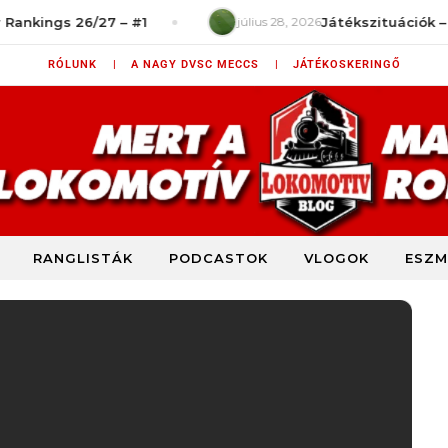
s 26/27 – #1
július 28, 2026
Játékszituációk – Mit ron
RÓLUNK |
A NAGY DVSC MECCS |
JÁTÉKOSKERINGŐ
RANGLISTÁK
PODCASTOK
VLOGOK
ESZM
DVSC szurkolói blog