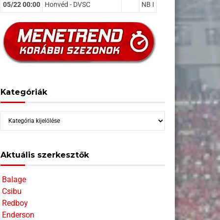
05/22 00:00
Honvéd - DVSC
NB I
Kategóriák
Kategóriák
Aktuális szerkesztők
Balage
Csibu
Redboy
Enderson