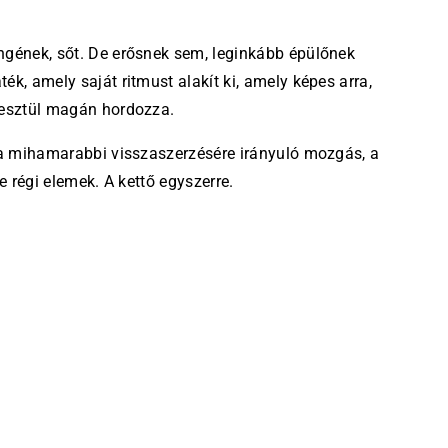
ngének, sőt. De erősnek sem, leginkább épülőnek
k, amely saját ritmust alakít ki, amely képes arra,
resztül magán hordozza.
bda mihamarabbi visszaszerzésére irányuló mozgás, a
e régi elemek. A kettő egyszerre.