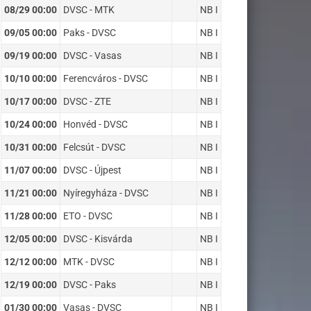
08/29 00:00
DVSC - MTK
NB I
09/05 00:00
Paks - DVSC
NB I
09/19 00:00
DVSC - Vasas
NB I
10/10 00:00
Ferencváros - DVSC
NB I
10/17 00:00
DVSC - ZTE
NB I
10/24 00:00
Honvéd - DVSC
NB I
10/31 00:00
Felcsút - DVSC
NB I
11/07 00:00
DVSC - Újpest
NB I
11/21 00:00
Nyíregyháza - DVSC
NB I
11/28 00:00
ETO - DVSC
NB I
12/05 00:00
DVSC - Kisvárda
NB I
12/12 00:00
MTK - DVSC
NB I
12/19 00:00
DVSC - Paks
NB I
01/30 00:00
Vasas - DVSC
NB I