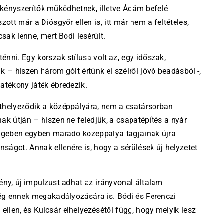
l a kényszerítők működhetnek, illetve Ádám befelé
zott már a Diósgyőr ellen is, itt már nem a feltételes,
csak lenne, mert Bódi lesérült.
nni. Egy korszak stílusa volt az, egy időszak,
k – hiszen három gólt értünk el szélről jövő beadásból -,
hatékony játék ébredezik.
áthelyeződik a középpályára, nem a csatársorban
ak útján – hiszen ne feledjük, a csapatépítés a nyár
yegében egyben maradó középpálya tagjainak újra
ságot. Annak ellenére is, hogy a sérülések új helyzetet
ény, új impulzust adhat az irányvonal általam
őség ennek megakadályozására is. Bódi és Ferenczi
llen, és Kulcsár elhelyezésétől függ, hogy melyik lesz