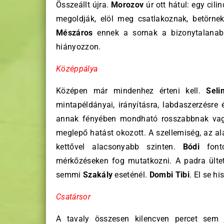
Összeállt újra.
Morozov
úr ott hátul: egy cil
megoldják, elöl meg csatlakoznak, betörn
Mészáros
ennek a sornak a bizonytalanabb
hiányozzon.
Középpálya
Középen már mindenhez érteni kell.
Seli
mintapéldányai, irányításra, labdaszerzésre 
annak fényében mondható rosszabbnak vagy 
meglepő hatást okozott. A szellemiség, az al
kettővel alacsonyabb szinten.
Bódi
fonto
mérkőzéseken fog mutatkozni. A padra ülte
semmi
Szakály
eseténél.
Dombi Tibi
. El se h
Csatársor
A tavaly összesen kilencven percet sem