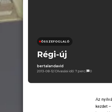
ÖSSZEFOGLALÓ
Régi-új
bertalandavid
2013-08-12
/
Olvasási idő: 7 perc
/
0
Az nyilvánvaló, hogy egy kezdet – vagy inkább egy megismételt
kezdet – 