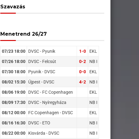
Szavazás
Menetrend 26/27
07/23 18:00
DVSC - Pyunik
1-0
EKL
07/26 18:00
DVSC - Felcsút
0-2
NB I
07/30 18:00
Pyunik - DVSC
0-0
EKL
08/02 15:30
Újpest - DVSC
4-2
NB I
08/06 19:00
DVSC - FC Copenhagen
EKL
08/09 17:30
DVSC - Nyíregyháza
NB I
08/12 00:00
FC Copenhagen - DVSC
EKL
08/16 16:30
DVSC - ETO
NB I
08/22 00:00
Kisvárda - DVSC
NB I