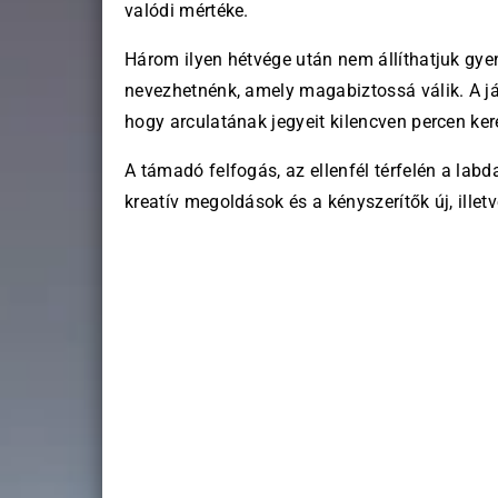
valódi mértéke.
Három ilyen hétvége után nem állíthatjuk gye
nevezhetnénk, amely magabiztossá válik. A játé
hogy arculatának jegyeit kilencven percen ke
A támadó felfogás, az ellenfél térfelén a la
kreatív megoldások és a kényszerítők új, illetv