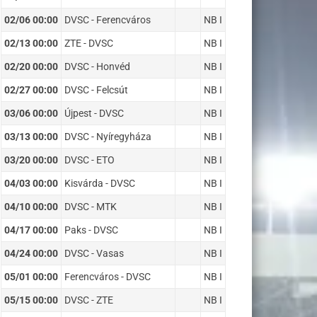
02/06 00:00
DVSC - Ferencváros
NB I
02/13 00:00
ZTE - DVSC
NB I
02/20 00:00
DVSC - Honvéd
NB I
02/27 00:00
DVSC - Felcsút
NB I
03/06 00:00
Újpest - DVSC
NB I
03/13 00:00
DVSC - Nyíregyháza
NB I
03/20 00:00
DVSC - ETO
NB I
04/03 00:00
Kisvárda - DVSC
NB I
04/10 00:00
DVSC - MTK
NB I
04/17 00:00
Paks - DVSC
NB I
04/24 00:00
DVSC - Vasas
NB I
05/01 00:00
Ferencváros - DVSC
NB I
05/15 00:00
DVSC - ZTE
NB I