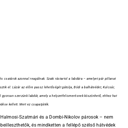
 csatárok azonnal reagálnak. Szaki rástartol a labdára – amelyet pár pillanat
ztik el: Lázár az előre passz lehetőségét gátolja, Bódi a balhátvédet, Kulcsár,
ől gyorsan szerzünk labdát, amely a helyzetfelismerésnek köszönhető, ehhez hat
dése kellett. Mert ez csapatjáték.
a Halmosi-Szatmári és a Dombi-Nikolov párosok – nem
r beilleszthetők, és mindketten a fellépő szélső hátvédek