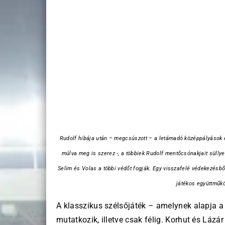
Rudolf hibája után – megcsúszott – a letámadó középpályások és
múlva meg is szerez -, a többiek Rudolf mentőcsónakjait süllyes
Selim és Volas a többi védőt fogják. Egy visszafelé védekezésb
játékos együttműkö
A klasszikus szélsőjáték – amelynek alapja 
mutatkozik, illetve csak félig. Korhut és Lázá