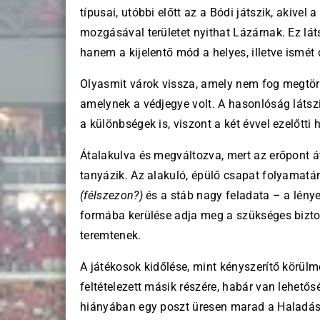
típusai, utóbbi előtt az a Bódi játszik, akive
mozgásával területet nyithat Lázárnak. Ez láts
hanem a kijelentő mód a helyes, illetve ismét 
Olyasmit várok vissza, amely nem fog megtörté
amelynek a védjegye volt. A hasonlóság látszi
a különbségek is, viszont a két évvel ezelőtti 
Átalakulva és megváltozva, mert az erőpont 
tanyázik. Az alakuló, épülő csapat folyamatán
(félszezon?)
és a stáb nagy feladata – a lén
formába kerülése adja meg a szükséges bizton
teremtenek.
A játékosok kidőlése, mint kényszerítő körülm
feltételezett másik részére, habár van lehet
hiányában egy poszt üresen marad a Haladás e