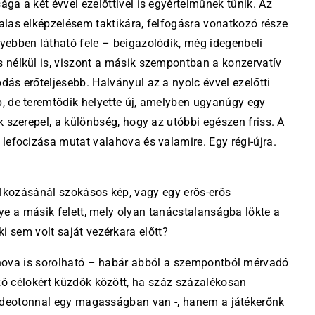
ga a két évvel ezelőttivel is egyértelműnek tűnik. Az
alas elképzelésem taktikára, felfogásra vonatkozó része
yebben látható fele – beigazolódik, még idegenbeli
 nélkül is, viszont a másik szempontban a konzervatív
dás erőteljesebb. Halványul az a nyolc évvel ezelőtti
, de teremtődik helyette új, amelyben ugyanúgy egy
k szerepel, a különbség, hogy az utóbbi egészen friss. A
 lefocizása mutat valahova és valamire. Egy régi-újra.
álkozásánál szokásos kép, vagy egy erős-erős
ye a másik felett, mely olyan tanácstalanságba lökte a
 sem volt saját vezérkara előtt?
hova is sorolható – habár abból a szempontból mérvadó
ő célokért küzdők között, ha száz százalékosan
Videotonnal egy magasságban van -, hanem a játékerőnk