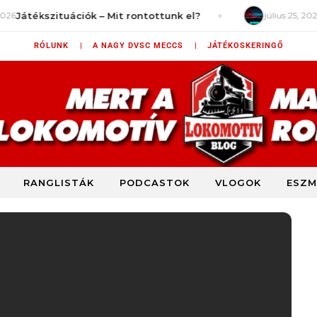
ékszituációk – Mit rontottunk el?
július 25, 2026
LokiZ
RÓLUNK |
A NAGY DVSC MECCS |
JÁTÉKOSKERINGŐ
RANGLISTÁK
PODCASTOK
VLOGOK
ESZM
DVSC szurkolói blog