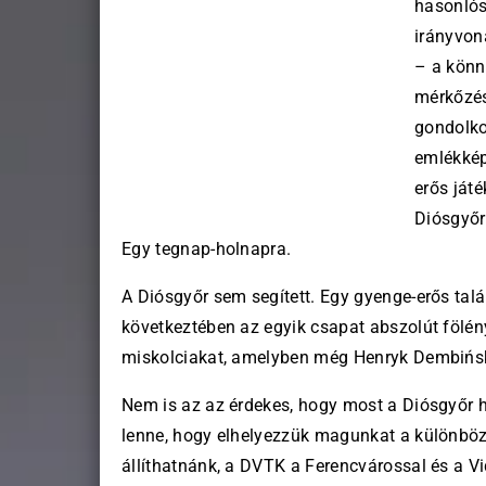
hasonlósá
irányvon
– a könn
mérkőzés
gondolko
emlékkép
erős játé
Diósgyőr
Egy tegnap-holnapra.
A Diósgyőr sem segített. Egy gyenge-erős tal
következtében az egyik csapat abszolút fölén
miskolciakat, amelyben még Henryk Dembiński
Nem is az az érdekes, hogy most a Diósgyőr 
lenne, hogy elhelyezzük magunkat a különböz
állíthatnánk, a DVTK a Ferencvárossal és a 