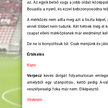
az. Az egyik belső vagy a jobb oldali középpál
Bouadla a nyerő, és ezzel bebizonyosodna tel
A mérkőzés nem adta meg azt a tiszta képet, 
ennél többet nem tudunk. Két hétnek még el ke
csapat elleni mérkőzésnek már eredményt kel
De ne is bonyolítsuk túl. Csak menjünk és ját
Értékelés
Kapu
Verpecz
kevés dolgát folyamatosan emlege
amelyből egy utánpótlás-, kettő pedig A-vá
veszélyességi foka már nem. Elképesztő.
Védelem