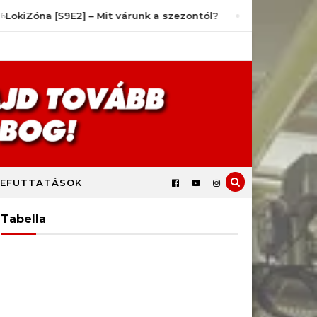
óna [S9E2] – Mit várunk a szezontól?
július 14, 2026
Lo
EFUTTATÁSOK
Tabella