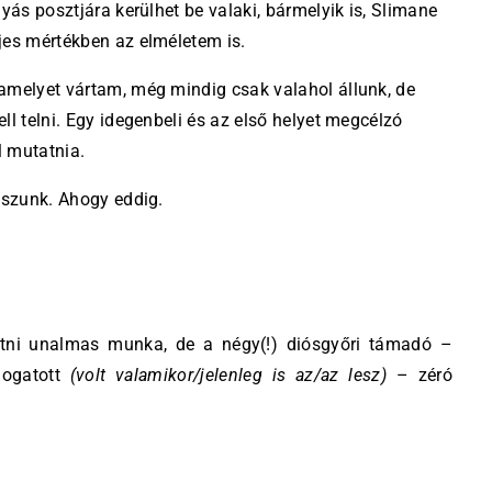
yás posztjára kerülhet be valaki, bármelyik is, Slimane
jes mértékben az elméletem is.
amelyet vártam, még mindig csak valahol állunk, de
ll telni. Egy idegenbeli és az első helyet megcélzó
l mutatnia.
sszunk. Ahogy eddig.
tni unalmas munka, de a négy(!) diósgyőri támadó –
logatott
(volt valamikor/jelenleg is az/az lesz)
– zéró