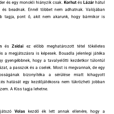
inder és egy monokli hiányzik csak.
Korhut
és
Lázár
hátul
ek és beadnak. Ennél többet nem adhatnak. Valójában
 tagja, pont ő, akit nem akarunk, hogy bármikor is
m
és
Zsidai
ez előbb meghatározott tétel tökéletes
és a megjátszásra is képesek. Bouadla jelenlegi játéka
gyengébbnek, hogy a tavalyelőtti kezdetkor túlontúl
ázat, a passzok és a cselek. Most is megvannak, de egy
sságának bizonyítéka a sérülése miatt kihagyott
tés hatását egy kezdőjátékosra nem tükrözheti jobban
iszem. A Kiss tagja lehetne.
 játszó
Volas
kezdő ék lett annak ellenére, hogy a