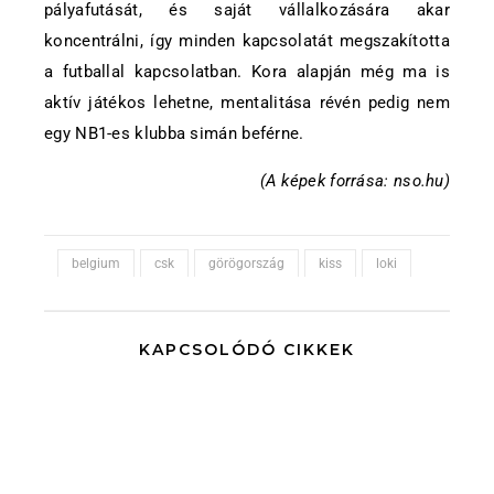
pályafutását, és saját vállalkozására akar
koncentrálni, így minden kapcsolatát megszakította
a futballal kapcsolatban. Kora alapján még ma is
aktív játékos lehetne, mentalitása révén pedig nem
egy NB1-es klubba simán beférne.
(A képek forrása: nso.hu)
belgium
csk
görögország
kiss
loki
KAPCSOLÓDÓ CIKKEK