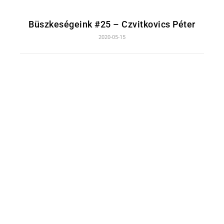
Büszkeségeink #25 – Czvitkovics Péter
2020-05-15