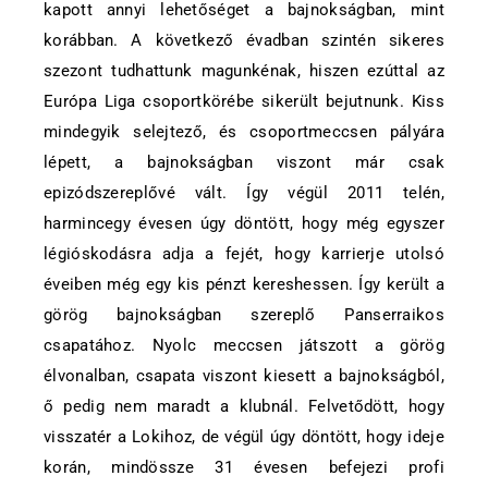
kapott annyi lehetőséget a bajnokságban, mint
korábban. A következő évadban szintén sikeres
szezont tudhattunk magunkénak, hiszen ezúttal az
Európa Liga csoportkörébe sikerült bejutnunk. Kiss
mindegyik selejtező, és csoportmeccsen pályára
lépett, a bajnokságban viszont már csak
epizódszereplővé vált. Így végül 2011 telén,
harmincegy évesen úgy döntött, hogy még egyszer
légióskodásra adja a fejét, hogy karrierje utolsó
éveiben még egy kis pénzt kereshessen. Így került a
görög bajnokságban szereplő Panserraikos
csapatához. Nyolc meccsen játszott a görög
élvonalban, csapata viszont kiesett a bajnokságból,
ő pedig nem maradt a klubnál. Felvetődött, hogy
visszatér a Lokihoz, de végül úgy döntött, hogy ideje
korán, mindössze 31 évesen befejezi profi