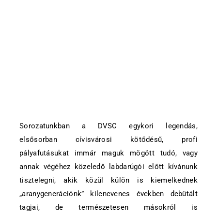
Sorozatunkban a DVSC egykori legendás,
elsősorban cívisvárosi kötődésű, profi
pályafutásukat immár maguk mögött tudó, vagy
annak végéhez közeledő labdarúgói előtt kívánunk
tisztelegni, akik közül külön is kiemelkednek
„aranygenerációnk” kilencvenes években debütált
tagjai, de természetesen másokról is