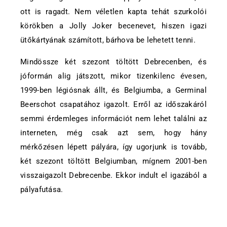
ott is ragadt. Nem véletlen kapta tehát szurkolói
körökben a Jolly Joker becenevet, hiszen igazi
ütőkártyának számított, bárhova be lehetett tenni.
Mindössze két szezont töltött Debrecenben, és
jóformán alig játszott, mikor tizenkilenc évesen,
1999-ben légiósnak állt, és Belgiumba, a Germinal
Beerschot csapatához igazolt. Erről az időszakáról
semmi érdemleges információt nem lehet találni az
interneten, még csak azt sem, hogy hány
mérkőzésen lépett pályára, így ugorjunk is tovább,
két szezont töltött Belgiumban, mígnem 2001-ben
visszaigazolt Debrecenbe. Ekkor indult el igazából a
pályafutása.