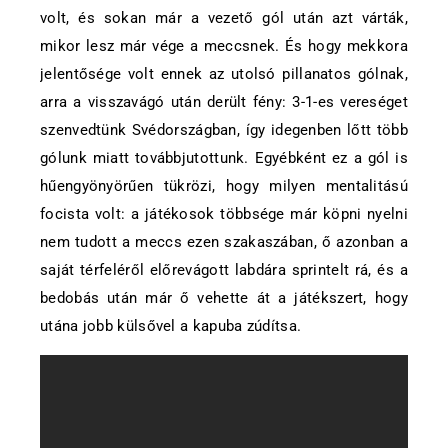
volt, és sokan már a vezető gól után azt várták,
mikor lesz már vége a meccsnek. És hogy mekkora
jelentősége volt ennek az utolsó pillanatos gólnak,
arra a visszavágó után derült fény: 3-1-es vereséget
szenvedtünk Svédországban, így idegenben lőtt több
gólunk miatt továbbjutottunk. Egyébként ez a gól is
hűengyönyörűen tükrözi, hogy milyen mentalitású
focista volt: a játékosok többsége már köpni nyelni
nem tudott a meccs ezen szakaszában, ő azonban a
saját térfeléről előrevágott labdára sprintelt rá, és a
bedobás után már ő vehette át a játékszert, hogy
utána jobb külsővel a kapuba zúdítsa.