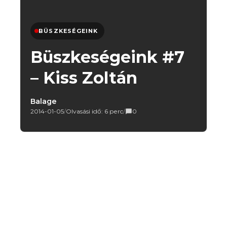
BÜSZKESÉGEINK
Büszkeségeink #7
– Kiss Zoltán
Balage
2014-01-05
/
Olvasási idő: 6 perc
/
0