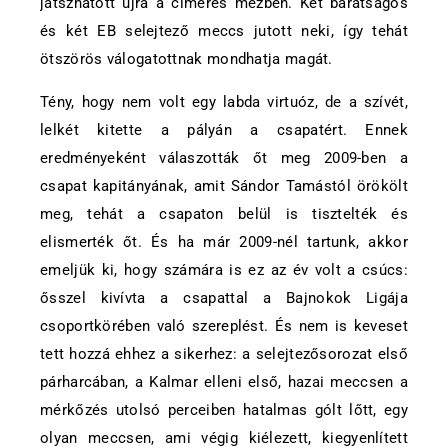
játszhatott újra a címeres mezben. Két barátságos
és két EB selejtező meccs jutott neki, így tehát
ötszörös válogatottnak mondhatja magát.
Tény, hogy nem volt egy labda virtuóz, de a szívét,
lelkét kitette a pályán a csapatért. Ennek
eredményeként válaszották őt meg 2009-ben a
csapat kapitányának, amit Sándor Tamástól örökölt
meg, tehát a csapaton belül is tisztelték és
elismerték őt. És ha már 2009-nél tartunk, akkor
emeljük ki, hogy számára is ez az év volt a csúcs:
ősszel kivívta a csapattal a Bajnokok Ligája
csoportkörében való szereplést. És nem is keveset
tett hozzá ehhez a sikerhez: a selejtezősorozat első
párharcában, a Kalmar elleni első, hazai meccsen a
mérkőzés utolsó perceiben hatalmas gólt lőtt, egy
olyan meccsen, ami végig kiélezett, kiegyenlített