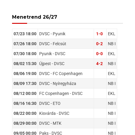
Menetrend 26/27
07/23 18:00
DVSC - Pyunik
1-0
EKL
07/26 18:00
DVSC - Felcsút
0-2
NB I
07/30 18:00
Pyunik - DVSC
0-0
EKL
08/02 15:30
Újpest - DVSC
4-2
NB I
08/06 19:00
DVSC - FC Copenhagen
EKL
08/09 17:30
DVSC - Nyíregyháza
NB I
08/12 00:00
FC Copenhagen - DVSC
EKL
08/16 16:30
DVSC - ETO
NB I
08/22 00:00
Kisvárda - DVSC
NB I
08/29 00:00
DVSC - MTK
NB I
09/05 00:00
Paks - DVSC
NB I