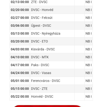
02/13 00:00
ZTE - DVSC
NB I
02/20 00:00
DVSC - Honvéd
NB I
02/27 00:00
DVSC - Felcsút
NB I
03/06 00:00
Újpest - DVSC
NB I
03/13 00:00
DVSC - Nyíregyháza
NB I
03/20 00:00
DVSC - ETO
NB I
04/03 00:00
Kisvárda - DVSC
NB I
04/10 00:00
DVSC - MTK
NB I
04/17 00:00
Paks - DVSC
NB I
04/24 00:00
DVSC - Vasas
NB I
05/01 00:00
Ferencváros - DVSC
NB I
05/15 00:00
DVSC - ZTE
NB I
05/22 00:00
Honvéd - DVSC
NB I