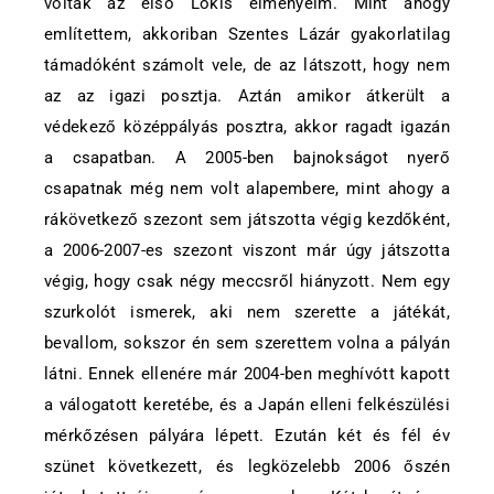
voltak az első Lokis élményeim. Mint ahogy
említettem, akkoriban Szentes Lázár gyakorlatilag
támadóként számolt vele, de az látszott, hogy nem
az az igazi posztja. Aztán amikor átkerült a
védekező középpályás posztra, akkor ragadt igazán
a csapatban. A 2005-ben bajnokságot nyerő
csapatnak még nem volt alapembere, mint ahogy a
rákövetkező szezont sem játszotta végig kezdőként,
a 2006-2007-es szezont viszont már úgy játszotta
végig, hogy csak négy meccsről hiányzott. Nem egy
szurkolót ismerek, aki nem szerette a játékát,
bevallom, sokszor én sem szerettem volna a pályán
látni. Ennek ellenére már 2004-ben meghívótt kapott
a válogatott keretébe, és a Japán elleni felkészülési
mérkőzésen pályára lépett. Ezután két és fél év
szünet következett, és legközelebb 2006 őszén