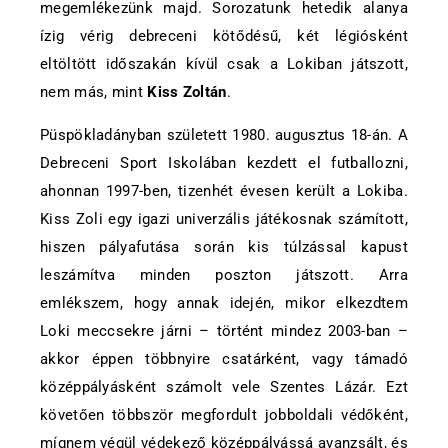
megemlékezünk majd. Sorozatunk hetedik alanya
ízig vérig debreceni kötődésű, két légiósként
eltöltött időszakán kívül csak a Lokiban játszott,
nem más, mint
Kiss Zoltán
.
Püspökladányban született 1980. augusztus 18-án. A
Debreceni Sport Iskolában kezdett el futballozni,
ahonnan 1997-ben, tizenhét évesen került a Lokiba.
Kiss Zoli egy igazi univerzális játékosnak számított,
hiszen pályafutása során kis túlzással kapust
leszámítva minden poszton játszott. Arra
emlékszem, hogy annak idején, mikor elkezdtem
Loki meccsekre járni – történt mindez 2003-ban –
akkor éppen többnyire csatárként, vagy támadó
középpályásként számolt vele Szentes Lázár. Ezt
követően többször megfordult jobboldali védőként,
mígnem végül védekező középpályássá avanzsált, és