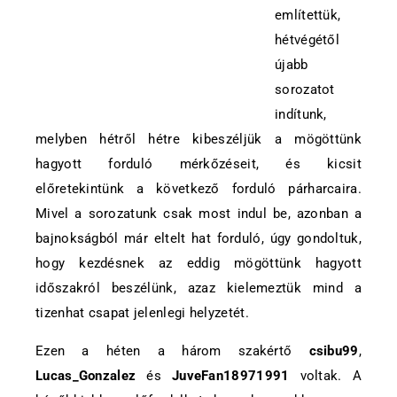
említettük,
hétvégétől
újabb
sorozatot
indítunk,
melyben hétről hétre kibeszéljük a mögöttünk
hagyott forduló mérkőzéseit, és kicsit
előretekintünk a következő forduló párharcaira.
Mivel a sorozatunk csak most indul be, azonban a
bajnokságból már eltelt hat forduló, úgy gondoltuk,
hogy kezdésnek az eddig mögöttünk hagyott
időszakról beszélünk, azaz kielemeztük mind a
tizenhat csapat jelenlegi helyzetét.
Ezen a héten a három szakértő
csibu99
,
Lucas_Gonzalez
és
JuveFan18971991
voltak. A