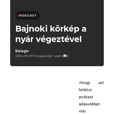
PODCAST
Bajnoki körkép a
nyár végeztével
Balage
2014-09-07
/
Olvasási idő: 1 perc
/
0
Ahogy azt
hétközi
podcast
adásunkban
már