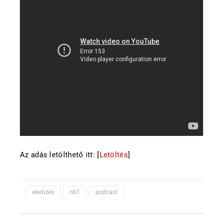
Az adás letölthető itt: [
Letöltés
]
elemzés
nb1
podcast