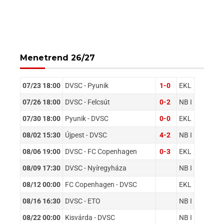
Menetrend 26/27
07/23 18:00
DVSC - Pyunik
1-0
EKL
07/26 18:00
DVSC - Felcsút
0-2
NB I
07/30 18:00
Pyunik - DVSC
0-0
EKL
08/02 15:30
Újpest - DVSC
4-2
NB I
08/06 19:00
DVSC - FC Copenhagen
0-3
EKL
08/09 17:30
DVSC - Nyíregyháza
NB I
08/12 00:00
FC Copenhagen - DVSC
EKL
08/16 16:30
DVSC - ETO
NB I
08/22 00:00
Kisvárda - DVSC
NB I