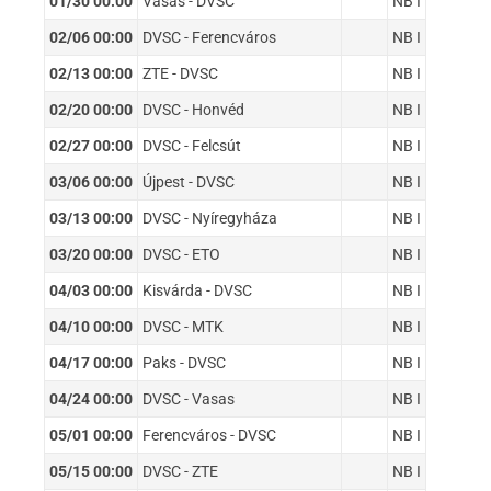
01/30 00:00
Vasas - DVSC
NB I
02/06 00:00
DVSC - Ferencváros
NB I
02/13 00:00
ZTE - DVSC
NB I
02/20 00:00
DVSC - Honvéd
NB I
02/27 00:00
DVSC - Felcsút
NB I
03/06 00:00
Újpest - DVSC
NB I
03/13 00:00
DVSC - Nyíregyháza
NB I
03/20 00:00
DVSC - ETO
NB I
04/03 00:00
Kisvárda - DVSC
NB I
04/10 00:00
DVSC - MTK
NB I
04/17 00:00
Paks - DVSC
NB I
04/24 00:00
DVSC - Vasas
NB I
05/01 00:00
Ferencváros - DVSC
NB I
05/15 00:00
DVSC - ZTE
NB I