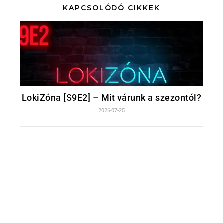
KAPCSOLÓDÓ CIKKEK
LokiZóna [S9E2] – Mit várunk a szezontól?
2026-07-25