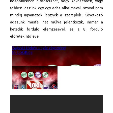
későbbiekben előfordulhat, hogy kevesebben, vagy
többen leszünk egy-egy adás alkalmával, szóval nem
mindig ugyanazok lesznek a szereplők. Következő
adásunk másfél hét múlva jelentkezik, immár a
hetedik forduló elemzésével, és a 8. forduló
előretekintőjével.