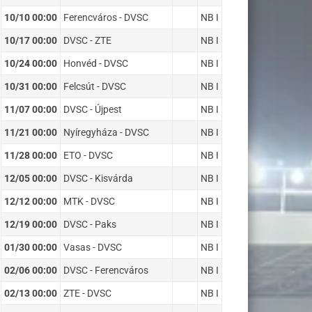
10/10 00:00
Ferencváros - DVSC
NB I
10/17 00:00
DVSC - ZTE
NB I
10/24 00:00
Honvéd - DVSC
NB I
10/31 00:00
Felcsút - DVSC
NB I
11/07 00:00
DVSC - Újpest
NB I
11/21 00:00
Nyíregyháza - DVSC
NB I
11/28 00:00
ETO - DVSC
NB I
12/05 00:00
DVSC - Kisvárda
NB I
12/12 00:00
MTK - DVSC
NB I
12/19 00:00
DVSC - Paks
NB I
01/30 00:00
Vasas - DVSC
NB I
02/06 00:00
DVSC - Ferencváros
NB I
02/13 00:00
ZTE - DVSC
NB I