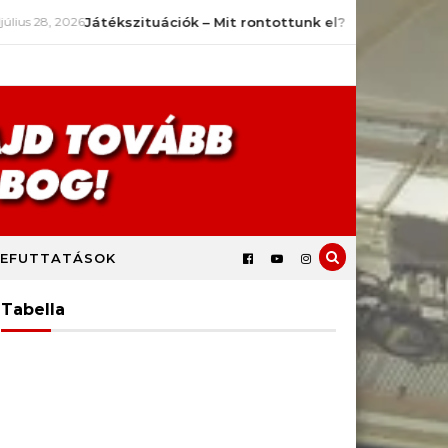
2026
Játékszituációk – Mit rontottunk el?
július 25, 202
EFUTTATÁSOK
Tabella