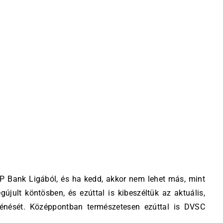
TP Bank Ligából, és ha kedd, akkor nem lehet más, mint
ult köntösben, és ezúttal is kibeszéltük az aktuális,
ténését. Középpontban természetesen ezúttal is DVSC