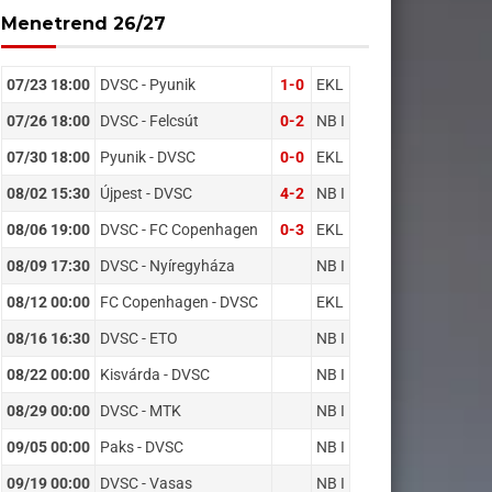
Menetrend 26/27
07/23 18:00
DVSC - Pyunik
1-0
EKL
07/26 18:00
DVSC - Felcsút
0-2
NB I
07/30 18:00
Pyunik - DVSC
0-0
EKL
08/02 15:30
Újpest - DVSC
4-2
NB I
08/06 19:00
DVSC - FC Copenhagen
0-3
EKL
08/09 17:30
DVSC - Nyíregyháza
NB I
08/12 00:00
FC Copenhagen - DVSC
EKL
08/16 16:30
DVSC - ETO
NB I
08/22 00:00
Kisvárda - DVSC
NB I
08/29 00:00
DVSC - MTK
NB I
09/05 00:00
Paks - DVSC
NB I
09/19 00:00
DVSC - Vasas
NB I