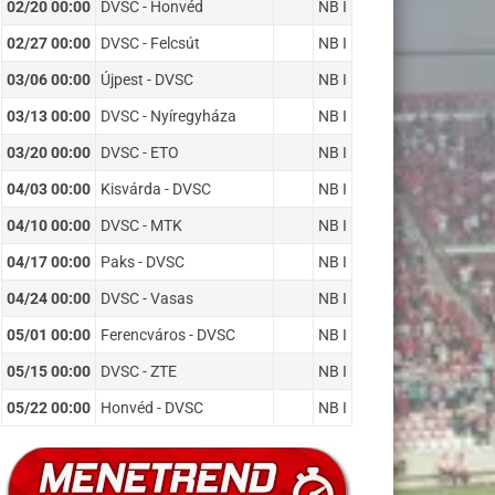
02/20 00:00
DVSC - Honvéd
NB I
02/27 00:00
DVSC - Felcsút
NB I
03/06 00:00
Újpest - DVSC
NB I
03/13 00:00
DVSC - Nyíregyháza
NB I
03/20 00:00
DVSC - ETO
NB I
04/03 00:00
Kisvárda - DVSC
NB I
04/10 00:00
DVSC - MTK
NB I
04/17 00:00
Paks - DVSC
NB I
04/24 00:00
DVSC - Vasas
NB I
05/01 00:00
Ferencváros - DVSC
NB I
05/15 00:00
DVSC - ZTE
NB I
05/22 00:00
Honvéd - DVSC
NB I