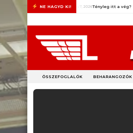
Skip to content
valóság
augusztus 7, 2026
Tényleg itt a vég?
ÖSSZEFOGLALÓK
BEHARANGOZÓK