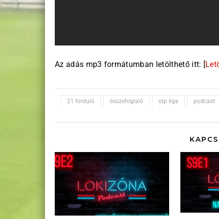
Az adás mp3 formátumban letölthető itt: [
Let
21 forduló
összefoglaló
otp liga
podcast
KAPCS