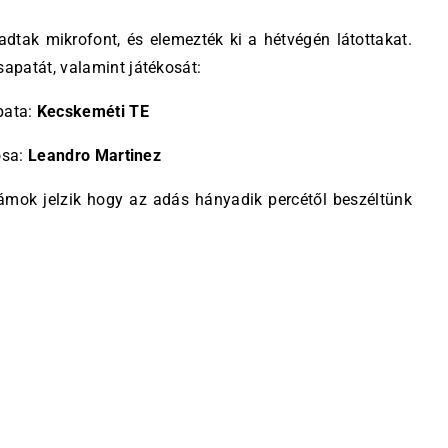
adtak mikrofont, és elemezték ki a hétvégén látottakat.
apatát, valamint játékosát:
pata:
Kecskeméti TE
osa:
Leandro Martinez
ámok jelzik hogy az adás hányadik percétől beszéltünk