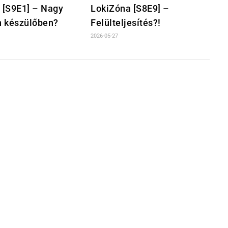
 [S9E1] – Nagy
LokiZóna [S8E9] –
n készülőben?
Felülteljesítés?!
2026-05-27