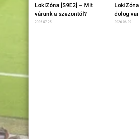
LokiZóna [S9E2] – Mit
LokiZóna
várunk a szezontól?
dolog va
2026-07-25
2026-06-29