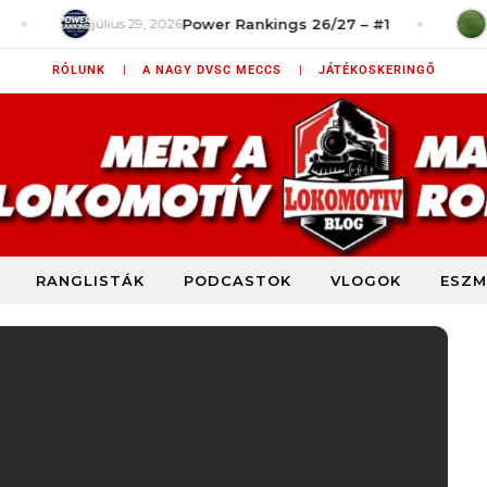
július 29, 2026
Power Rankings 26/27 – #1
július 28, 
RÓLUNK |
A NAGY DVSC MECCS |
JÁTÉKOSKERINGŐ
RANGLISTÁK
PODCASTOK
VLOGOK
ESZM
DVSC szurkolói blog