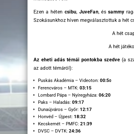
Ezen a héten
csibu
,
JuveFan
, és
sammy
rag
Szokásunkhoz híven megválasztottuk a hét cs
A hét csa
A hét játék
Az eheti adás témái pontokba szedve
(a sz
az adott témáról):
Puskás Akadémia – Videoton:
00:5
0
Ferencváros – MTK:
03:15
Lombard Pápa – Nyíregyháza:
06:20
Paks – Haladás:
09:17
Dunaújváros – Győr:
12:17
Honvéd – Újpest:
18:32
Kecskemét – PMFC:
21:39
DVSC – DVTK:
24:36