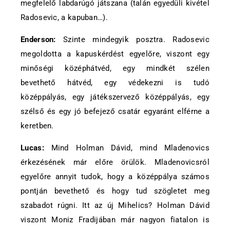
megfelelő labdarúgó játszana (talán egyedüli kivétel
Radosevic, a kapuban…).
Enderson:
Szinte mindegyik posztra. Radosevic
megoldotta a kapuskérdést egyelőre, viszont egy
minőségi középhátvéd, egy mindkét szélen
bevethető hátvéd, egy védekezni is tudó
középpályás, egy játékszervező középpályás, egy
szélső és egy jó befejező csatár egyaránt elférne a
keretben.
Lucas:
Mind Holman Dávid, mind Mladenovics
érkezésének már előre örülök. Mladenovicsról
egyelőre annyit tudok, hogy a középpálya számos
pontján bevethető és hogy tud szögletet meg
szabadot rúgni. Itt az új Mihelics? Holman Dávid
viszont Moniz Fradijában már nagyon fiatalon is