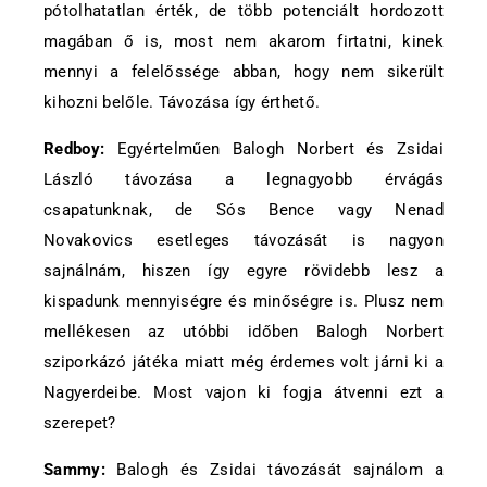
pótolhatatlan érték, de több potenciált hordozott
magában ő is, most nem akarom firtatni, kinek
mennyi a felelőssége abban, hogy nem sikerült
kihozni belőle. Távozása így érthető.
Redboy:
Egyértelműen Balogh Norbert és Zsidai
László távozása a legnagyobb érvágás
csapatunknak, de Sós Bence vagy Nenad
Novakovics esetleges távozását is nagyon
sajnálnám, hiszen így egyre rövidebb lesz a
kispadunk mennyiségre és minőségre is. Plusz nem
mellékesen az utóbbi időben Balogh Norbert
sziporkázó játéka miatt még érdemes volt járni ki a
Nagyerdeibe. Most vajon ki fogja átvenni ezt a
szerepet?
Sammy:
Balogh és Zsidai távozását sajnálom a