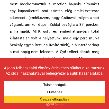
mert megkoronáztuk a veretlen bajnoki címünket
egy kupasikerrel, ami szintén elég emlékezetesre
sikeredett (emlékszem, hogy Csibuval milyen arcot
vágtunk, amikor éppen Zsidai bevágta a 87. percben
a harmadik MTK gólt, és emberhátrányban totál
kilátástalan volt a helyzetünk, majd egy perc múlva
Szakály egyenlített, és üvöltöttünk), a büntetőpárbajt
a mai napig nem feledem. A Győr elleni döntőt meg
nem kell ecsetelni, újabb drámai végkifejlet egy
hihetetlen Coulibaly szóló után. Na de ha mégis
muszáj választanom, akkor a 2012-es MTK ellenit
mondanám, mint legnagyobb kedvenc.
Csibu:
Kettőn voltam jelen (Győr, MTK), ha muszáj
választanom, az MTK ellenit mondom a felfokozott
tizipárbaj, a gyönyörű Bouadla gól és Szakály