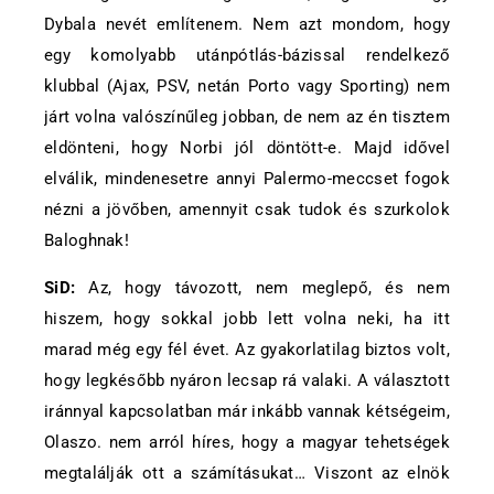
Dybala nevét említenem. Nem azt mondom, hogy
egy komolyabb utánpótlás-bázissal rendelkező
klubbal (Ajax, PSV, netán Porto vagy Sporting) nem
járt volna valószínűleg jobban, de nem az én tisztem
eldönteni, hogy Norbi jól döntött-e. Majd idővel
elválik, mindenesetre annyi Palermo-meccset fogok
nézni a jövőben, amennyit csak tudok és szurkolok
Baloghnak!
SiD:
Az, hogy távozott, nem meglepő, és nem
hiszem, hogy sokkal jobb lett volna neki, ha itt
marad még egy fél évet. Az gyakorlatilag biztos volt,
hogy legkésőbb nyáron lecsap rá valaki. A választott
iránnyal kapcsolatban már inkább vannak kétségeim,
Olaszo. nem arról híres, hogy a magyar tehetségek
megtalálják ott a számításukat… Viszont az elnök