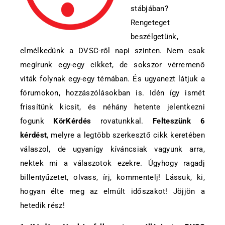
stábjában?
Rengeteget
beszélgetünk,
elmélkedünk a DVSC-ről napi szinten. Nem csak
megírunk egy-egy cikket, de sokszor vérremenő
viták folynak egy-egy témában. És ugyanezt látjuk a
fórumokon, hozzászólásokban is. Idén így ismét
frissítünk kicsit, és néhány hetente jelentkezni
fogunk
KörKérdés
rovatunkkal.
Felteszünk 6
kérdést
, melyre a legtöbb szerkesztő cikk keretében
válaszol, de ugyanígy kíváncsiak vagyunk arra,
nektek mi a válaszotok ezekre. Úgyhogy ragadj
billentyűzetet, olvass, írj, kommentelj! Lássuk, ki,
hogyan élte meg az elmúlt időszakot! Jöjjön a
hetedik rész!