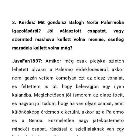
2. Kérdés: Mit gondolsz Balogh Norbi Palermoba
igazolásáról? Jól választott csapatot, vagy
szerinted máshova kellett volna mennie, esetleg
maradnia kellett volna még?
JuveFan1897:
Amikor még csak pletyka szinten
lehetett olvasni a Palermo érdeklődéséről, akkor
nem igazán vettem komolyan ezt az olasz vonalat,
és féltettem is őt, hogy belevágjon egy ilyen
kalandba. Meglehetősen jól ismerem az olasz focit,
és nagyon jól tudom, hogy ha van olyan csapat, amit
különösképp érdemes elkerülni, akkor az a Palermo
és a Genoa. Eszméletlen nagy játékostemető
mindkét csapat, ráadásul a szicíliaiaknak van egy