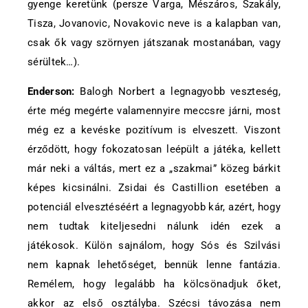
gyenge keretünk (persze Varga, Mészáros, Szakály,
Tisza, Jovanovic, Novakovic neve is a kalapban van,
csak ők vagy szörnyen játszanak mostanában, vagy
sérültek…).
Enderson:
Balogh Norbert a legnagyobb veszteség,
érte még megérte valamennyire meccsre járni, most
még ez a kevéske pozitívum is elveszett. Viszont
érződött, hogy fokozatosan leépült a játéka, kellett
már neki a váltás, mert ez a „szakmai” közeg bárkit
képes kicsinálni. Zsidai és Castillion esetében a
potenciál elvesztéséért a legnagyobb kár, azért, hogy
nem tudtak kiteljesedni nálunk idén ezek a
játékosok. Külön sajnálom, hogy Sós és Szilvási
nem kapnak lehetőséget, bennük lenne fantázia.
Remélem, hogy legalább ha kölcsönadjuk őket,
akkor az első osztályba. Szécsi távozása nem