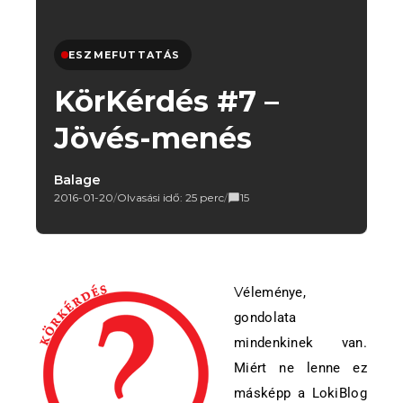
ESZMEFUTTATÁS
KörKérdés #7 –
Jövés-menés
Balage
2016-01-20
/
Olvasási idő: 25 perc
/
15
Véleménye,
gondolata
mindenkinek van.
Miért ne lenne ez
másképp a LokiBlog