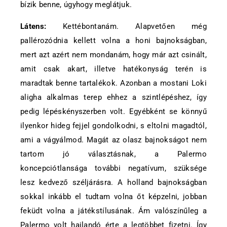
bízik benne, úgyhogy meglátjuk.
Látens:
Kettébontanám. Alapvetően még
pallérozódnia kellett volna a honi bajnokságban,
mert azt azért nem mondanám, hogy már azt csinált,
amit csak akart, illetve hatékonyság terén is
maradtak benne tartalékok. Azonban a mostani Loki
aligha alkalmas terep ehhez a szintlépéshez, így
pedig lépéskényszerben volt. Egyébként se könnyű
ilyenkor hideg fejjel gondolkodni, s eltolni magadtól,
ami a vágyálmod. Magát az olasz bajnokságot nem
tartom jó választásnak, a Palermo
koncepciótlansága további negatívum, szüksége
lesz kedvező széljárásra. A holland bajnokságban
sokkal inkább el tudtam volna őt képzelni, jobban
feküdt volna a játékstílusának. Ám valószínűleg a
Palermo volt hajlandó érte a legtöbbet fizetni. Így