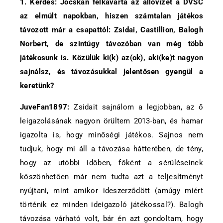
1. Kérdés: Jócskán felkavarta az állóvizet a DVSC
az elmúlt napokban, hiszen számtalan játékos
távozott már a csapattól: Zsidai, Castillion, Balogh
Norbert, de szintúgy távozóban van még több
játékosunk is. Közülük ki(k) az(ok), aki(ke)t nagyon
sajnálsz, és távozásukkal jelentősen gyengül a
keretünk?
JuveFan1897:
Zsidait sajnálom a legjobban, az ő
leigazolásának nagyon örültem 2013-ban, és hamar
igazolta is, hogy minőségi játékos. Sajnos nem
tudjuk, hogy mi áll a távozása hátterében, de tény,
hogy az utóbbi időben, főként a sérüléseinek
köszönhetően már nem tudta azt a teljesítményt
nyújtani, mint amikor ideszerződött (amúgy miért
történik ez minden ideigazoló játékossal?). Balogh
távozása várható volt, bár én azt gondoltam, hogy