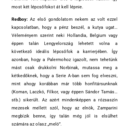
most két lépcsőfokot át kell lépnie.
Redboy:
Az első gondolatom nekem az volt ezzel
kapcsolatban, hogy a pénz beszél, a kutya ugat…
Véleményem szerint neki Hollandia, Belgium vagy
éppen talán Lengyelország lehetett volna a
következő ideális lépcsőfok a karrierjében. Így
azonban, hogy a Palermohoz igazolt, nem tehetünk
mást csak drukkolni Norbinak, mutassa meg a
kétkedőknek, hogy a Serie A-ban sem fog elveszni,
mint ahogy korábban már több honfitársunknak
(Koman, Laczkó, Filkor, vagy éppen Sándor Tamás…
stb.) sikerült. Az azért mindenképpen a rózsaszín
mezesek mellett szól, hogy az elnök, Zamparini
megbízik benne, így talán még jól is elsülhet
számára az olasz „meló”.