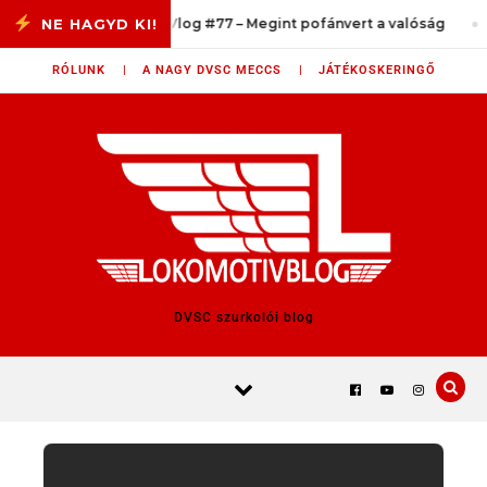
Skip to content
LokomotiVlog #77 – Megint pofánvert a valóság
RÓLUNK |
A NAGY DVSC MECCS |
JÁTÉKOSKERINGŐ
DVSC szurkolói blog