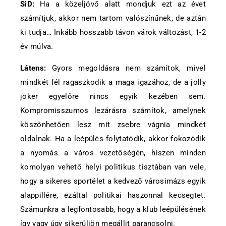
SiD:
Ha a közeljövő alatt mondjuk ezt az évet
számítjuk, akkor nem tartom valószínűnek, de aztán
ki tudja… Inkább hosszabb távon várok változást, 1-2
év múlva.
Látens:
Gyors megoldásra nem számítok, mivel
mindkét fél ragaszkodik a maga igazához, de a jolly
joker egyelőre nincs egyik kezében sem.
Kompromisszumos lezárásra számítok, amelynek
köszönhetően lesz mit zsebre vágnia mindkét
oldalnak. Ha a leépülés folytatódik, akkor fokozódik
a nyomás a város vezetőségén, hiszen minden
komolyan vehető helyi politikus tisztában van vele,
hogy a sikeres sportélet a kedvező városimázs egyik
alappillére, ezáltal politikai haszonnal kecsegtet.
Számunkra a legfontosabb, hogy a klub leépülésének
így vagy úgy sikerüljön megálljt parancsolni.