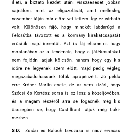
illeti, a biztató kezdet utáni visszaesését jobban
sajnálom, mint az eligazolását, amit mellesleg
november táján már előre vetítettem. Így ez várható
volt. Különösen fájó, hogy mindkét labdarúgó a
Felcsútba távozott és a kormány kirakatcsapatát
erősítik majd innentől. Azt is fáj elismerni, hogy
mostanában az a tendencia, hogy a játékosainkat
nem fejlődni adjuk kölcsön, hanem hogy egy kis
időre ne legyenek szem előtt, majd pedig végleg
megszabadulhassunk tőlük aprópénzért. Jó példa
erre Króner Martin esete, de az sem kizárt, hogy
Szécsi és Kertész sorsa is ez lesz a közeljövőben,
és a magam részéről arra se fogadnék még kis
összegben se, hogy Castilliont látjuk még Loki-
mezben.
SiD:
Zsidai és Balogh távozása is nagy érvágás