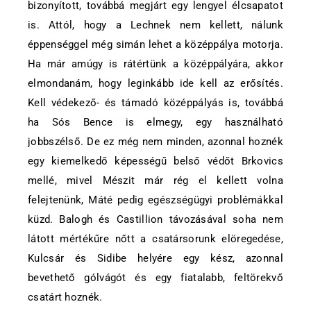
bizonyított, továbbá megjárt egy lengyel élcsapatot
is. Attól, hogy a Lechnek nem kellett, nálunk
éppenséggel még simán lehet a középpálya motorja.
Ha már amúgy is rátértünk a középpályára, akkor
elmondanám, hogy leginkább ide kell az erősítés.
Kell védekező- és támadó középpályás is, továbbá
ha Sós Bence is elmegy, egy használható
jobbszélső. De ez még nem minden, azonnal hoznék
egy kiemelkedő képességű belső védőt Brkovics
mellé, mivel Mészit már rég el kellett volna
felejtenünk, Máté pedig egészségügyi problémákkal
küzd. Balogh és Castillion távozásával soha nem
látott mértékűre nőtt a csatársorunk elöregedése,
Kulcsár és Sidibe helyére egy kész, azonnal
bevethető gólvágót és egy fiatalabb, feltörekvő
csatárt hoznék.