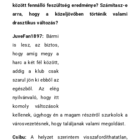
között fennálló feszültség eredménye? Számítasz-e
arra, hogy a közeljövőben történik valami
drasztikus változás?
JuveFan1897:
Bármi
is lesz, az biztos,
hogy amíg megy a
harc a két fél között,
addig a klub csak
szarul jön ki ebből az
egészből. Az elég
nyilvánvaló, hogy itt
komoly változások
kellenek, úgyhogy én a magam részéről szurkolok a
városvezetésnek, hogy találjanak valami megoldást.
Csibu:
A helyzet szerintem visszafordíthatatlan,