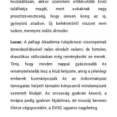
hozzáállásán, akkor szerintem előbb-utóbb kívül
találhatja magát, mert sokaknak nagy
presztízsveszteség, hogy üresen kong az új,
gyönyörű stadion. Új befektetőről viszont nem
tudom, mennyire reális álmodni.
Lucas:
A pallagi Akadémia tulajdonosi viszonyainak
átrendeződésével talán elindult valami, de hirtelen,
drasztikus változásban még reménykedni se merek.
Tény, hogy minden nappal gyászosabb és
reménytelenebb lesz a klub helyzete, amíg a jelenlegi
emberek kormányozzák és az önkormányzat
támogatás helyett támadni kényszerül mindannyiunk
szeretett klubját. Az orvosság gyakran keserű, a
terápia pedig gyakran fájdalmas, de muszáj bevenni
illetve végigcsinálni: a DVSC ugyanis nagybeteg.