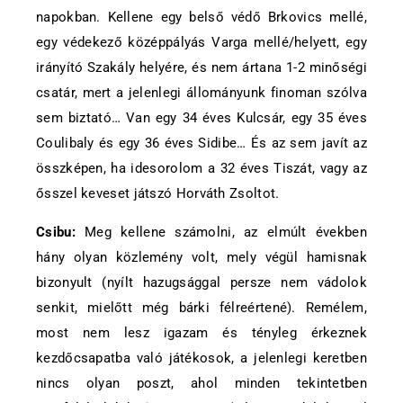
napokban. Kellene egy belső védő Brkovics mellé,
egy védekező középpályás Varga mellé/helyett, egy
irányító Szakály helyére, és nem ártana 1-2 minőségi
csatár, mert a jelenlegi állományunk finoman szólva
sem biztató… Van egy 34 éves Kulcsár, egy 35 éves
Coulibaly és egy 36 éves Sidibe… És az sem javít az
összképen, ha idesorolom a 32 éves Tiszát, vagy az
ősszel keveset játszó Horváth Zsoltot.
Csibu:
Meg kellene számolni, az elmúlt években
hány olyan közlemény volt, mely végül hamisnak
bizonyult (nyílt hazugsággal persze nem vádolok
senkit, mielőtt még bárki félreértené). Remélem,
most nem lesz igazam és tényleg érkeznek
kezdőcsapatba való játékosok, a jelenlegi keretben
nincs olyan poszt, ahol minden tekintetben