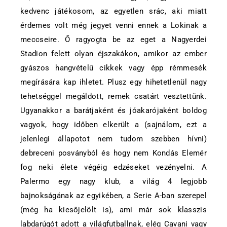
kedvenc játékosom, az egyetlen srác, aki miatt
érdemes volt még jegyet venni ennek a Lokinak a
meccseire. Ő ragyogta be az eget a Nagyerdei
Stadion felett olyan éjszakákon, amikor az ember
gyászos hangvételű cikkek vagy épp rémmesék
megírására kap ihletet. Plusz egy hihetetlenül nagy
tehetséggel megáldott, remek csatárt vesztettünk.
Ugyanakkor a barátjaként és jóakarójaként boldog
vagyok, hogy időben elkerült a (sajnálom, ezt a
jelenlegi állapotot nem tudom szebben hívni)
debreceni posványból és hogy nem Kondás Elemér
fog neki élete végéig edzéseket vezényelni. A
Palermo egy nagy klub, a világ 4 legjobb
bajnokságának az egyikében, a Serie A-ban szerepel
(még ha kiesőjelölt is), ami már sok klasszis
labdarúgót adott a világfutballnak, elég Cavani vagy