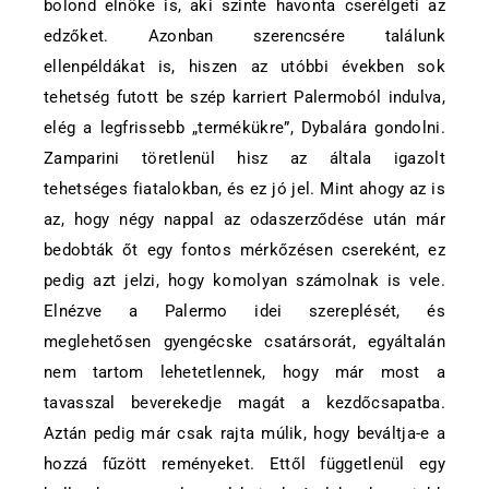
bolond elnöke is, aki szinte havonta cserélgeti az
edzőket. Azonban szerencsére találunk
ellenpéldákat is, hiszen az utóbbi években sok
tehetség futott be szép karriert Palermoból indulva,
elég a legfrissebb „termékükre”, Dybalára gondolni.
Zamparini töretlenül hisz az általa igazolt
tehetséges fiatalokban, és ez jó jel. Mint ahogy az is
az, hogy négy nappal az odaszerződése után már
bedobták őt egy fontos mérkőzésen csereként, ez
pedig azt jelzi, hogy komolyan számolnak is vele.
Elnézve a Palermo idei szereplését, és
meglehetősen gyengécske csatársorát, egyáltalán
nem tartom lehetetlennek, hogy már most a
tavasszal beverekedje magát a kezdőcsapatba.
Aztán pedig már csak rajta múlik, hogy beváltja-e a
hozzá fűzött reményeket. Ettől függetlenül egy