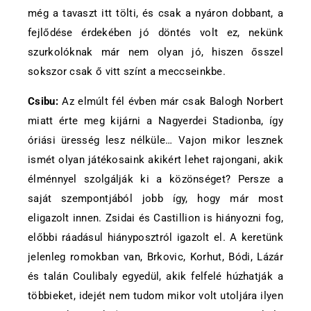
még a tavaszt itt tölti, és csak a nyáron dobbant, a
fejlődése érdekében jó döntés volt ez, nekünk
szurkolóknak már nem olyan jó, hiszen ősszel
sokszor csak ő vitt színt a meccseinkbe.
Csibu:
Az elmúlt fél évben már csak Balogh Norbert
miatt érte meg kijárni a Nagyerdei Stadionba, így
óriási üresség lesz nélküle… Vajon mikor lesznek
ismét olyan játékosaink akikért lehet rajongani, akik
élménnyel szolgálják ki a közönséget? Persze a
saját szempontjából jobb így, hogy már most
eligazolt innen. Zsidai és Castillion is hiányozni fog,
előbbi ráadásul hiányposztról igazolt el. A keretünk
jelenleg romokban van, Brkovic, Korhut, Bódi, Lázár
és talán Coulibaly egyedül, akik felfelé húzhatják a
többieket, idejét nem tudom mikor volt utoljára ilyen