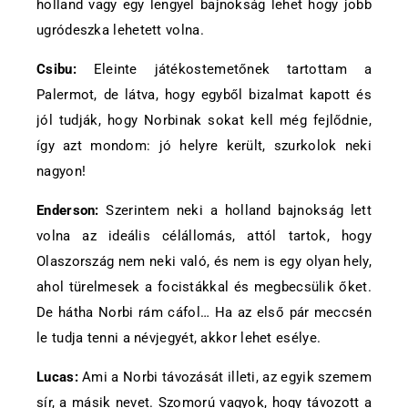
holland vagy egy lengyel bajnokság lehet hogy jobb
ugródeszka lehetett volna.
Csibu:
Eleinte játékostemetőnek tartottam a
Palermot, de látva, hogy egyből bizalmat kapott és
jól tudják, hogy Norbinak sokat kell még fejlődnie,
így azt mondom: jó helyre került, szurkolok neki
nagyon!
Enderson:
Szerintem neki a holland bajnokság lett
volna az ideális célállomás, attól tartok, hogy
Olaszország nem neki való, és nem is egy olyan hely,
ahol türelmesek a focistákkal és megbecsülik őket.
De hátha Norbi rám cáfol… Ha az első pár meccsén
le tudja tenni a névjegyét, akkor lehet esélye.
Lucas:
Ami a Norbi távozását illeti, az egyik szemem
sír, a másik nevet. Szomorú vagyok, hogy távozott a