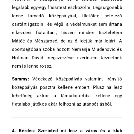
legalább egy-egy frissítést eszközölni. Legsürgősebb
lenne támadó középpályást, illetőleg befejező
csatárt igazolni, és végül a védelmünket sem ártana
elkezdeni fiatalítani, hiszen minden tiszteletem
Mátéé és Mészárosé, de az ő idejük már lejárt. A
sportsajtóban szóba hozott Nemanja Mladenovic és
Holman Dávid megszerzése szerintem kezdetnek
nem is lenne rossz.
Sammy:
Védekező középpályás valamint irányító
középpályás posztra kellene embert. Plusz ha lesz
lehetőség akkor a támadósorbba kellene egy
fiatalabb játékos akár felhozni az utánpótlásból.
4. Kérdés: Szerinted mi lesz a város és a klub