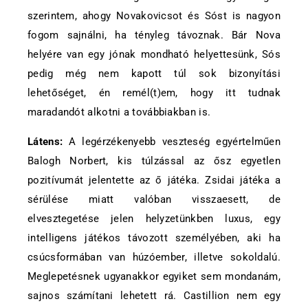
szerintem, ahogy Novakovicsot és Sóst is nagyon
fogom sajnálni, ha tényleg távoznak. Bár Nova
helyére van egy jónak mondható helyettesünk, Sós
pedig még nem kapott túl sok bizonyítási
lehetőséget, én remél(t)em, hogy itt tudnak
maradandót alkotni a továbbiakban is.
Látens:
A legérzékenyebb veszteség egyértelműen
Balogh Norbert, kis túlzással az ősz egyetlen
pozitívumát jelentette az ő játéka. Zsidai játéka a
sérülése miatt valóban visszaesett, de
elvesztegetése jelen helyzetünkben luxus, egy
intelligens játékos távozott személyében, aki ha
csúcsformában van húzóember, illetve sokoldalú.
Meglepetésnek ugyanakkor egyiket sem mondanám,
sajnos számítani lehetett rá. Castillion nem egy