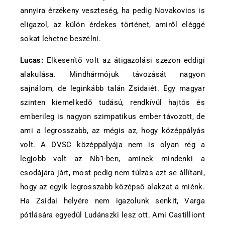
annyira érzékeny veszteség, ha pedig Novakovics is
eligazol, az külön érdekes történet, amiről eléggé
sokat lehetne beszélni.
Lucas:
Elkeserítő volt az átigazolási szezon eddigi
alakulása. Mindhármójuk távozását nagyon
sajnálom, de leginkább talán Zsidaiét. Egy magyar
szinten kiemelkedő tudású, rendkívül hajtós és
emberileg is nagyon szimpatikus ember távozott, de
ami a legrosszabb, az mégis az, hogy középpályás
volt. A DVSC középpályája nem is olyan rég a
legjobb volt az Nb1-ben, aminek mindenki a
csodájára járt, most pedig nem túlzás azt se állítani,
hogy az egyik legrosszabb középső alakzat a miénk.
Ha Zsidai helyére nem igazolunk senkit, Varga
pótlására egyedül Ludánszki lesz ott. Ami Castilliont