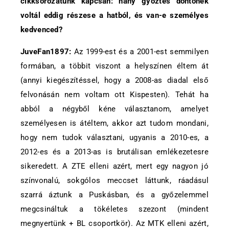
cikksorozatunk kapcsán: hány győztes döntőnek
voltál eddig részese a hatból, és van-e személyes
kedvenced?
JuveFan1897:
Az 1999-est és a 2001-est semmilyen
formában, a többit viszont a helyszínen éltem át
(annyi kiegészítéssel, hogy a 2008-as diadal első
felvonásán nem voltam ott Kispesten). Tehát ha
abból a négyből kéne választanom, amelyet
személyesen is átéltem, akkor azt tudom mondani,
hogy nem tudok választani, ugyanis a 2010-es, a
2012-es és a 2013-as is brutálisan emlékezetesre
sikeredett. A ZTE elleni azért, mert egy nagyon jó
színvonalú, sokgólos meccset láttunk, ráadásul
szarrá áztunk a Puskásban, és a győzelemmel
megcsináltuk a tökéletes szezont (mindent
megnyertünk + BL csoportkör). Az MTK elleni azért,