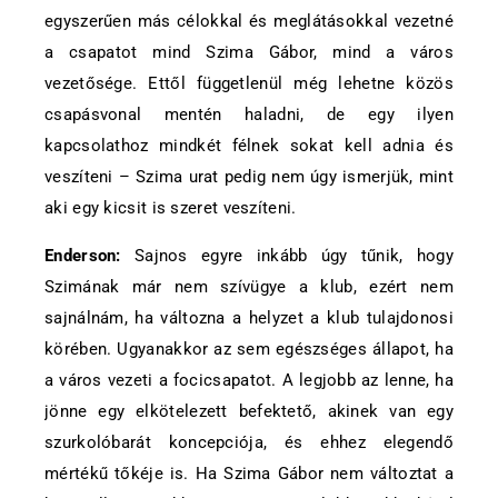
egyszerűen más célokkal és meglátásokkal vezetné
a csapatot mind Szima Gábor, mind a város
vezetősége. Ettől függetlenül még lehetne közös
csapásvonal mentén haladni, de egy ilyen
kapcsolathoz mindkét félnek sokat kell adnia és
veszíteni – Szima urat pedig nem úgy ismerjük, mint
aki egy kicsit is szeret veszíteni.
Enderson:
Sajnos egyre inkább úgy tűnik, hogy
Szimának már nem szívügye a klub, ezért nem
sajnálnám, ha változna a helyzet a klub tulajdonosi
körében. Ugyanakkor az sem egészséges állapot, ha
a város vezeti a focicsapatot. A legjobb az lenne, ha
jönne egy elkötelezett befektető, akinek van egy
szurkolóbarát koncepciója, és ehhez elegendő
mértékű tőkéje is. Ha Szima Gábor nem változtat a