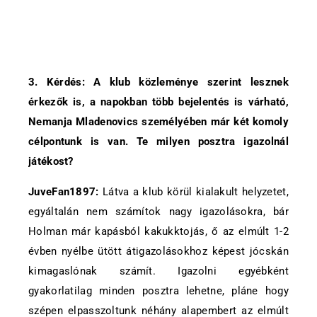
3. Kérdés: A klub közleménye szerint lesznek
érkezők is, a napokban több bejelentés is várható,
Nemanja Mladenovics személyében már két komoly
célpontunk is van. Te milyen posztra igazolnál
játékost?
JuveFan1897:
Látva a klub körül kialakult helyzetet,
egyáltalán nem számítok nagy igazolásokra, bár
Holman már kapásból kakukktojás, ő az elmúlt 1-2
évben nyélbe ütött átigazolásokhoz képest jócskán
kimagaslónak számít. Igazolni egyébként
gyakorlatilag minden posztra lehetne, pláne hogy
szépen elpasszoltunk néhány alapembert az elmúlt