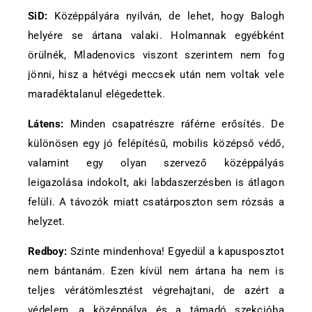
SiD:
Középpályára nyilván, de lehet, hogy Balogh
helyére se ártana valaki. Holmannak egyébként
örülnék, Mladenovics viszont szerintem nem fog
jönni, hisz a hétvégi meccsek után nem voltak vele
maradéktalanul elégedettek.
Látens:
Minden csapatrészre ráférne erősítés. De
különösen egy jó felépítésű, mobilis középső védő,
valamint egy olyan szervező középpályás
leigazolása indokolt, aki labdaszerzésben is átlagon
felüli. A távozók miatt csatárposzton sem rózsás a
helyzet.
Redboy:
Szinte mindenhova! Egyedül a kapusposztot
nem bántanám. Ezen kívül nem ártana ha nem is
teljes vérátömlesztést végrehajtani, de azért a
védelem, a középpálya és a támadó szekcióba