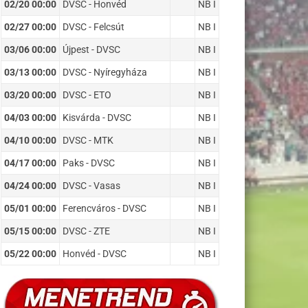
02/20 00:00
DVSC - Honvéd
NB I
02/27 00:00
DVSC - Felcsút
NB I
03/06 00:00
Újpest - DVSC
NB I
03/13 00:00
DVSC - Nyíregyháza
NB I
03/20 00:00
DVSC - ETO
NB I
04/03 00:00
Kisvárda - DVSC
NB I
04/10 00:00
DVSC - MTK
NB I
04/17 00:00
Paks - DVSC
NB I
04/24 00:00
DVSC - Vasas
NB I
05/01 00:00
Ferencváros - DVSC
NB I
05/15 00:00
DVSC - ZTE
NB I
05/22 00:00
Honvéd - DVSC
NB I