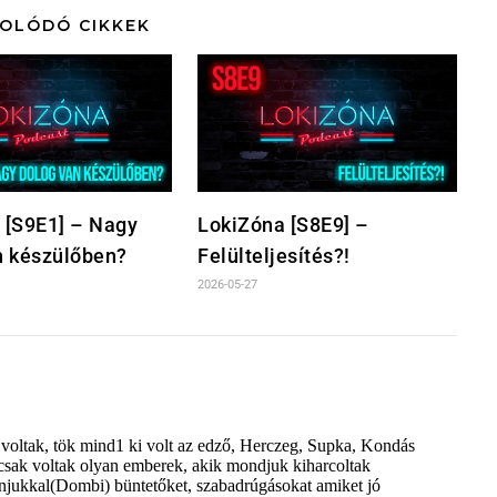
OLÓDÓ CIKKEK
 [S9E1] – Nagy
LokiZóna [S8E9] –
n készülőben?
Felülteljesítés?!
2026-05-27