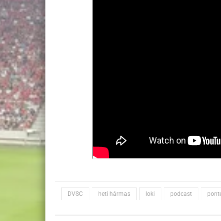
DVSC
heti hármas
loki
podcast
pont