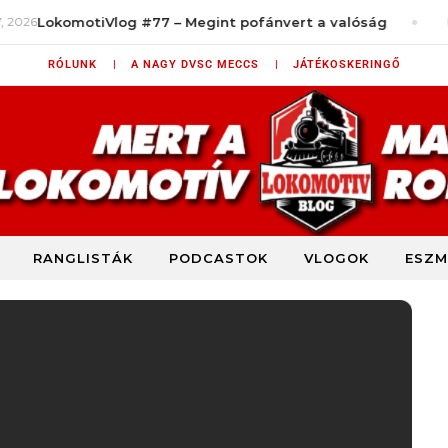
okomotiVlog #77 – Megint pofánvert a valóság
aug
RÓLUNK |
A NAGY DVSC MECCS |
JÁTÉKOSKERINGŐ
RANGLISTÁK
PODCASTOK
VLOGOK
ESZM
DVSC szurkolói blog