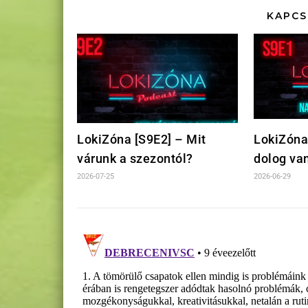
KAPCS
LokiZóna [S9E2] – Mit
LokiZóna
várunk a szezontól?
dolog va
2026-07-25
2026-06-29