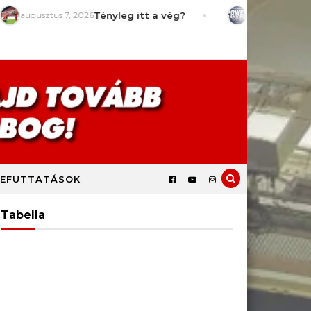
usztus 7, 2026
Tényleg itt a vég?
július 29, 2026
Power R
EFUTTATÁSOK
Tabella