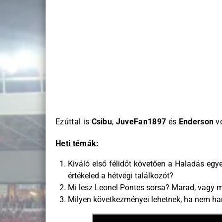
Ezúttal is
Csibu
,
JuveFan1897
és
Enderson
vo
Heti témák:
Kiváló első félidőt követően a Haladás egye
értékeled a hétvégi találkozót?
Mi lesz Leonel Pontes sorsa? Marad, vagy 
Milyen következményei lehetnek, ha nem har