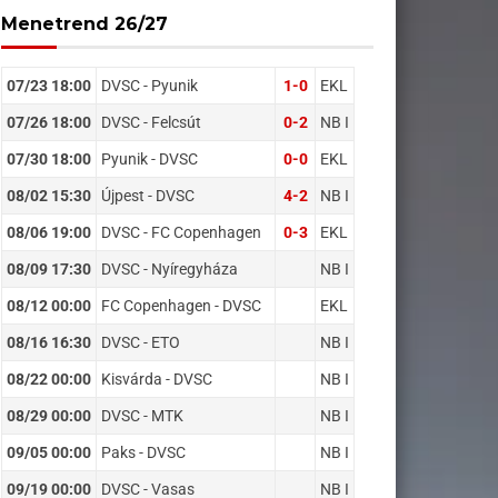
Menetrend 26/27
07/23 18:00
DVSC - Pyunik
1-0
EKL
07/26 18:00
DVSC - Felcsút
0-2
NB I
07/30 18:00
Pyunik - DVSC
0-0
EKL
08/02 15:30
Újpest - DVSC
4-2
NB I
08/06 19:00
DVSC - FC Copenhagen
0-3
EKL
08/09 17:30
DVSC - Nyíregyháza
NB I
08/12 00:00
FC Copenhagen - DVSC
EKL
08/16 16:30
DVSC - ETO
NB I
08/22 00:00
Kisvárda - DVSC
NB I
08/29 00:00
DVSC - MTK
NB I
09/05 00:00
Paks - DVSC
NB I
09/19 00:00
DVSC - Vasas
NB I