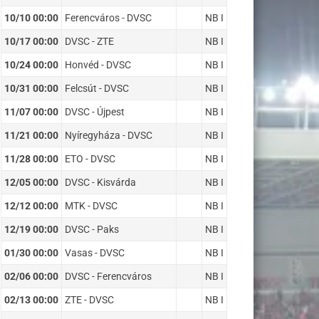
10/10 00:00
Ferencváros - DVSC
NB I
10/17 00:00
DVSC - ZTE
NB I
10/24 00:00
Honvéd - DVSC
NB I
10/31 00:00
Felcsút - DVSC
NB I
11/07 00:00
DVSC - Újpest
NB I
11/21 00:00
Nyíregyháza - DVSC
NB I
11/28 00:00
ETO - DVSC
NB I
12/05 00:00
DVSC - Kisvárda
NB I
12/12 00:00
MTK - DVSC
NB I
12/19 00:00
DVSC - Paks
NB I
01/30 00:00
Vasas - DVSC
NB I
02/06 00:00
DVSC - Ferencváros
NB I
02/13 00:00
ZTE - DVSC
NB I