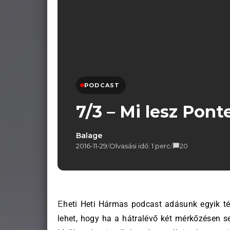
PODCAST
7/3 – Mi lesz Pont
Balage
2016-11-29
/
Olvasási idő: 1 perc
/
20
Eheti Heti Hármas podcast adásunk egyik témája vezetőedzőnk, Leonel Pontes sorsa volt: könnyen
lehet, hogy ha a hátralévő két mérkőzésen 