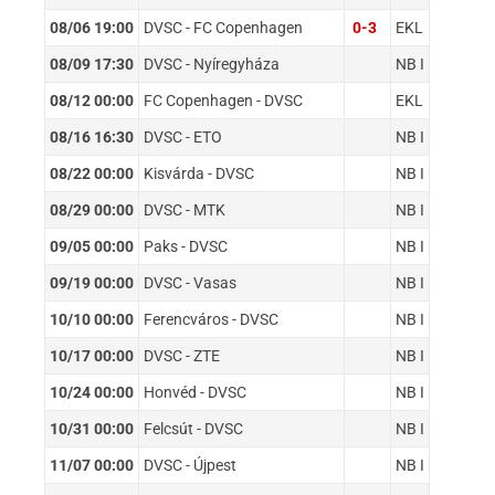
08/06 19:00
DVSC - FC Copenhagen
0-3
EKL
08/09 17:30
DVSC - Nyíregyháza
NB I
08/12 00:00
FC Copenhagen - DVSC
EKL
08/16 16:30
DVSC - ETO
NB I
08/22 00:00
Kisvárda - DVSC
NB I
08/29 00:00
DVSC - MTK
NB I
09/05 00:00
Paks - DVSC
NB I
09/19 00:00
DVSC - Vasas
NB I
10/10 00:00
Ferencváros - DVSC
NB I
10/17 00:00
DVSC - ZTE
NB I
10/24 00:00
Honvéd - DVSC
NB I
10/31 00:00
Felcsút - DVSC
NB I
11/07 00:00
DVSC - Újpest
NB I