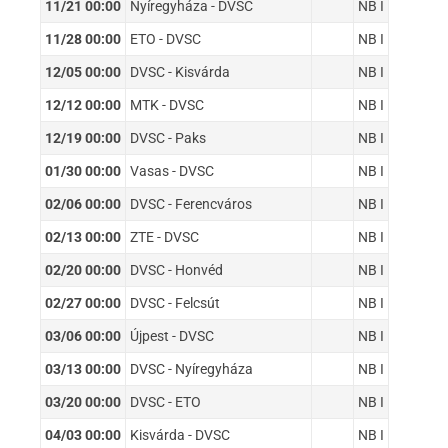
11/21 00:00
Nyíregyháza - DVSC
NB I
11/28 00:00
ETO - DVSC
NB I
12/05 00:00
DVSC - Kisvárda
NB I
12/12 00:00
MTK - DVSC
NB I
12/19 00:00
DVSC - Paks
NB I
01/30 00:00
Vasas - DVSC
NB I
02/06 00:00
DVSC - Ferencváros
NB I
02/13 00:00
ZTE - DVSC
NB I
02/20 00:00
DVSC - Honvéd
NB I
02/27 00:00
DVSC - Felcsút
NB I
03/06 00:00
Újpest - DVSC
NB I
03/13 00:00
DVSC - Nyíregyháza
NB I
03/20 00:00
DVSC - ETO
NB I
04/03 00:00
Kisvárda - DVSC
NB I