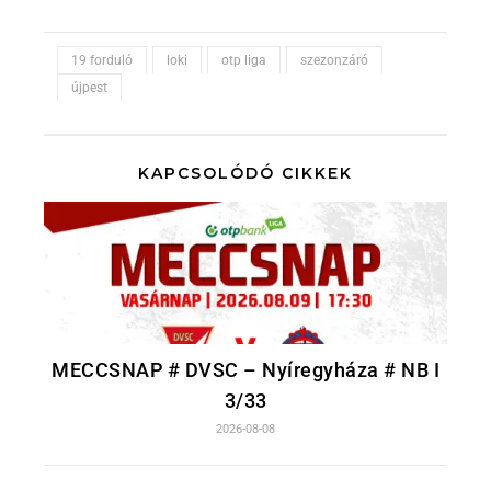
19 forduló
loki
otp liga
szezonzáró
újpest
KAPCSOLÓDÓ CIKKEK
MECCSNAP # DVSC – Nyíregyháza # NB I
3/33
2026-08-08