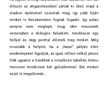
először az átigazolásokból zárták ki őket, majd a
stadion építésével csúsztak meg, így jobb híján
minket is Kecskeméten fognak fogadni. Így aztán
annyira nem meglepő, hogy idén nincsenek
versenyben a dobogós helyekért, mindössze egy
hellyel és négy ponttal előznek meg minket. Még
rosszabb a helyzet, ha a „hazai” pályán elért
eredményeket figyeljük, az igazi otthon nélkül játszó
lilák ugyanis a tizedikek a vonatkozó tabellán, kilenc
meccsen mindössze két győzelemmel. Bár minket
ezzel is megelőznek…