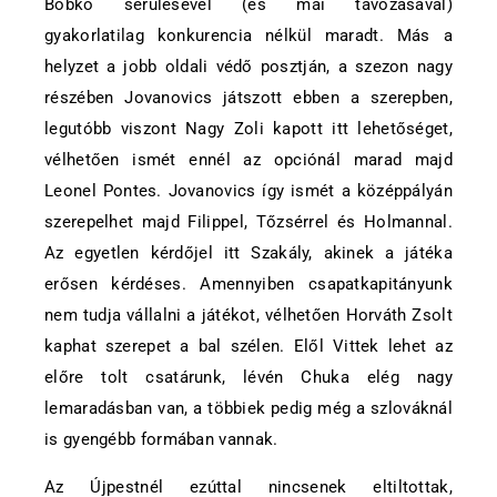
Bobko sérülésével (és mai távozásával)
gyakorlatilag konkurencia nélkül maradt. Más a
helyzet a jobb oldali védő posztján, a szezon nagy
részében Jovanovics játszott ebben a szerepben,
legutóbb viszont Nagy Zoli kapott itt lehetőséget,
vélhetően ismét ennél az opciónál marad majd
Leonel Pontes. Jovanovics így ismét a középpályán
szerepelhet majd Filippel, Tőzsérrel és Holmannal.
Az egyetlen kérdőjel itt Szakály, akinek a játéka
erősen kérdéses. Amennyiben csapatkapitányunk
nem tudja vállalni a játékot, vélhetően Horváth Zsolt
kaphat szerepet a bal szélen. Elől Vittek lehet az
előre tolt csatárunk, lévén Chuka elég nagy
lemaradásban van, a többiek pedig még a szlováknál
is gyengébb formában vannak.
Az Újpestnél ezúttal nincsenek eltiltottak,