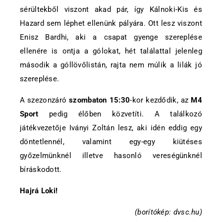
sérültekből viszont akad pár, így Kálnoki-Kis és
Hazard sem léphet ellenünk pályára. Ott lesz viszont
Enisz Bardhi, aki a csapat gyenge szereplése
ellenére is ontja a gólokat, hét találattal jelenleg
második a góllövőlistán, rajta nem múlik a lilák jó
szereplése.
A szezonzáró
szombaton 15:30
-kor kezdődik, az
M4
Sport
pedig élőben közvetíti. A találkozó
játékvezetője Iványi Zoltán lesz, aki idén eddig egy
döntetlennél, valamint egy-egy kiütéses
győzelmünknél illetve hasonló vereségünknél
bíráskodott.
Hajrá Loki!
(borítókép: dvsc.hu)