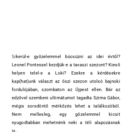
Sikerül-e győzelemmel búcsúzni az idei évtől?
Leonel Pontessel kezdjük-e a tavaszi szezont? Kieső
helyen telel-e a Loki? Ezekre a kérdésekre
kap(hat)unk választ az őszi szezon utolsó bajnoki
fordulójában, szombaton az Újpest ellen. Bár az
edzővel szembeni ultimátumot tagadta Szima Gábor,
mégis sorsdöntő mérkőzés lehet a találkozóból.
Nem mellesleg, egy gőzelemmel kicsit
nyugodtabban mehetnénk neki a téli alapozásnak
is…