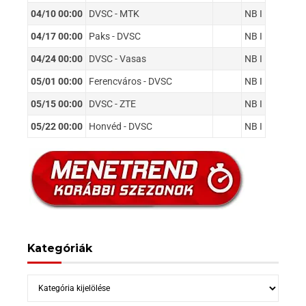
04/10 00:00
DVSC - MTK
NB I
04/17 00:00
Paks - DVSC
NB I
04/24 00:00
DVSC - Vasas
NB I
05/01 00:00
Ferencváros - DVSC
NB I
05/15 00:00
DVSC - ZTE
NB I
05/22 00:00
Honvéd - DVSC
NB I
Kategóriák
Kategóriák