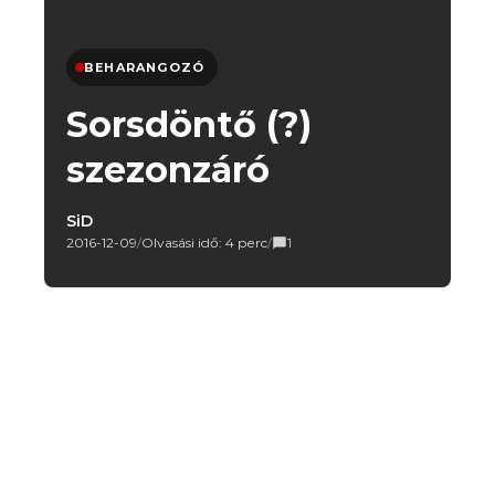
BEHARANGOZÓ
Sorsdöntő (?)
szezonzáró
SiD
2016-12-09
/
Olvasási idő: 4 perc
/
1