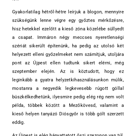
Gyakorlatilag hétről-hétre leírjuk a blogon, mennyire
szükségünk lenne végre egy győztes mérkőzésre,
hisz hetekkel ezelőtt a kieső zóna közelébe süllyedt
a csapat. Immáron négy meccses nyeretlenségi
szériát sikerült építenünk, ha pedig az utolsó két
helyezett elleni győzelmeket nem számítjuk, utoljára
pont az Újpest ellen tudtunk sikert elérni, még
szeptember elején. Az is köztudott, hogy ez
leginkább a gyatra helyzetkihasználásunkon múlik,
mostanra a negyedik legkevesebb rúgott góllal
büszkélkedhetünk, ilyesmire pedig elég rég nem volt
példa, többek között a Mezőkövesd, valamint a
kieső helyen tanyázó Diósgyőr is több gólt szerzett
eddig.
Az Újpest is elég hányattatott őszi szezonon van túl,