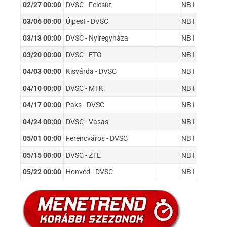
02/27 00:00
DVSC - Felcsút
NB I
03/06 00:00
Újpest - DVSC
NB I
03/13 00:00
DVSC - Nyíregyháza
NB I
03/20 00:00
DVSC - ETO
NB I
04/03 00:00
Kisvárda - DVSC
NB I
04/10 00:00
DVSC - MTK
NB I
04/17 00:00
Paks - DVSC
NB I
04/24 00:00
DVSC - Vasas
NB I
05/01 00:00
Ferencváros - DVSC
NB I
05/15 00:00
DVSC - ZTE
NB I
05/22 00:00
Honvéd - DVSC
NB I