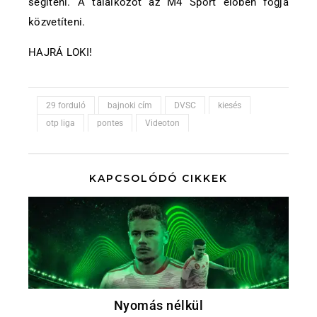
segíteni. A találkozót az M4 Sport élőben fogja
közvetíteni.
HAJRÁ LOKI!
29 forduló
bajnoki cím
DVSC
kiesés
otp liga
pontes
Videoton
KAPCSOLÓDÓ CIKKEK
Nyomás nélkül