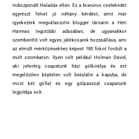
indiszponált Haladás ellen. Ez a bravúros cselekedet
egyrészt felvet jó néhány kérdést, amit már
igyekeztek megválaszolni blogger társaim a Heti
Hármas legutóbbi adásában, de ugyanakkor
szembeötlő volt egyes játékosaink hozzáállása, ami
az elmúlt mérkőzésekhez képest 180 fokot fordult a
múlt szombaton. Ilyen volt például Holman Dávid,
aki jelenleg csapatunk házi gólkirálya és ezt
megelőzően képtelen volt betalálni a kapuba, de
most két góllal és egy gólpasszal csapatunk
legjobbja volt.