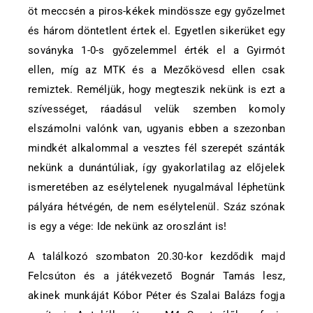
öt meccsén a piros-kékek mindössze egy győzelmet
és három döntetlent értek el. Egyetlen sikerüket egy
soványka 1-0-s győzelemmel érték el a Gyirmót
ellen, míg az MTK és a Mezőkövesd ellen csak
remiztek. Reméljük, hogy megteszik nekünk is ezt a
szívességet, ráadásul velük szemben komoly
elszámolni valónk van, ugyanis ebben a szezonban
mindkét alkalommal a vesztes fél szerepét szánták
nekünk a dunántúliak, így gyakorlatilag az előjelek
ismeretében az esélytelenek nyugalmával léphetünk
pályára hétvégén, de nem esélytelenül. Száz szónak
is egy a vége: Ide nekünk az oroszlánt is!
A találkozó szombaton 20.30-kor kezdődik majd
Felcsúton és a játékvezető Bognár Tamás lesz,
akinek munkáját Kóbor Péter és Szalai Balázs fogja