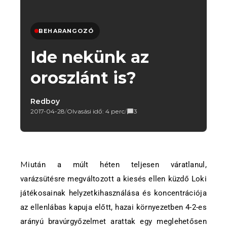
BEHARANGOZÓ
Ide nekünk az
oroszlánt is?
Redboy
2017-04-28
/
Olvasási idő: 4 perc
/
3
Miután a múlt héten teljesen váratlanul,
varázsütésre megváltozott a kiesés ellen küzdő Loki
játékosainak helyzetkihasználása és koncentrációja
az ellenlábas kapuja előtt, hazai környezetben 4-2-es
arányú bravúrgyőzelmet arattak egy meglehetősen