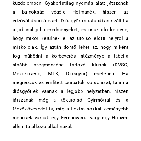
küzdelemben. Gyakorlatilag nyomás alatt játszanak
a bajnokság végéig Holmanék, hiszen az
edzőváltáson átesett Diósgyőr mostanában szállítja
a jobbnál jobb eredményeket, és csak idő kérdése,
hogy mikor kerülnek el az utolsó előtti helyről a
miskolciak. Így aztán döntő lehet az, hogy miként
fog működni a körbeverés intézménye a tabella
alsóbb szegmensébe tartozó klubok (DVSC,
Mezőkövesd, MTK, Diósgyőr) esetében. Ha
megnézzük az említett csapatok sorsolását, talán a
diósgyőriek vannak a legjobb helyzetben, hiszen
játszanak még a tökutolsó Gyirmóttal és a
Mezőkövesddel is, míg a Lokira sokkal keményebb
meccsek várnak egy Ferencváros vagy egy Honvéd
elleni találkozó alkalmával.