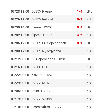
07/23 18:00
DVSC - Pyunik
1-0
EKL
07/26 18:00
DVSC - Felcsút
0-2
NB I
07/30 18:00
Pyunik - DVSC
0-0
EKL
08/02 15:30
Újpest - DVSC
4-2
NB I
08/06 19:00
DVSC - FC Copenhagen
0-3
EKL
08/09 17:30
DVSC - Nyíregyháza
NB I
08/12 00:00
FC Copenhagen - DVSC
EKL
08/16 16:30
DVSC - ETO
NB I
08/22 00:00
Kisvárda - DVSC
NB I
08/29 00:00
DVSC - MTK
NB I
09/05 00:00
Paks - DVSC
NB I
09/19 00:00
DVSC - Vasas
NB I
10/10 00:00
Ferencváros - DVSC
NB I