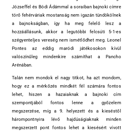
Józseffel és Bódi Ádámmal a soraiban bajnoki címre
törő fehérváriak mostanság nem igazán tündökölnek
a bajnokságban, így ha meg felelő lesz a
hozzáállásunk, akkor a legutóbbi felcsúti 5-1-es
szégyenteljes vereség nem ismétlődhet meg. Leonel
Pontes az eddig maródi játékosokon kívül
valószínűleg mindenkire számíthat a Pancho
Arénában.
Talán nem mondok el nagy titkot, ha azt mondom,
hogy ez a mérkőzés mindkét fél számára fontos
lehet, hiszen a hazaiaknak a bajnoki cím
szempontjából fontos lenne a győzelem
megszerzése, míg a 9. helyezett és a kieséstől
hárompontnyira lévő hajdúságiaknak minden
megszerzett pont fontos lehet a kiesésért vívott