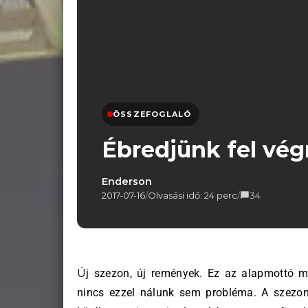
ÖSSZEFOGLALÓ
Ébredjünk fel vég
Enderson
2017-07-16
/
Olvasási idő: 24 perc
/
34
Új szezon, új remények. Ez az alapmottó minden normálisan működő klub esetében, és látszólag
nincs ezzel nálunk sem probléma. A szezonn