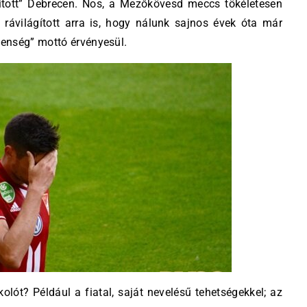
lított” Debrecen. Nos, a Mezőkövesd meccs tökéletesen
rávilágított arra is, hogy nálunk sajnos évek óta már
enség” mottó érvényesül.
kolót? Például a fiatal, saját nevelésű tehetségekkel; az