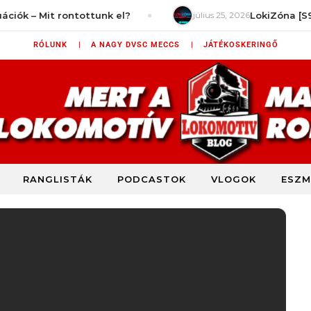
Mit rontottunk el?
július 25, 2026
LokiZóna [S9E2] – Mi
RÓLUNK |
A NAGY DVSC MECCS |
JÁTÉKOSKERINGŐ
RANGLISTÁK
PODCASTOK
VLOGOK
ESZM
DVSC szurkolói blog