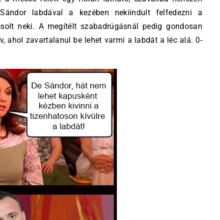
Sándor labdával a kezében nekiindult felfedezni a
ncsolt neki. A megítélt szabadrúgásnál pedig gondosan
v, ahol zavartalanul be lehet varrni a labdát a léc alá. 0-