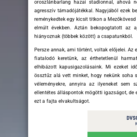
oroszlánbarlang hazai stadionnal, ahová 
agresszív támadójátékkal. Nagyjából ezek be 
reménykedtek egy kicsit titkon a Mezőkövesd e
elmúlt években. Aztán bekopogtatott az a
hiányoznak (többek között) a csapatunkból.
Persze annak, ami történt, voltak előjelei. 
fiatalodó keretünk, az érthetetlenül harm
elhibázott kapusigazolásaink. Mi ezeket id
össztűz alá vett minket, hogy nekünk soha s
véleményekre, annyira az ilyeneket sem 
ellentétes álláspontok mögötti igazságot, de
ezt a fajta elvakultságot.