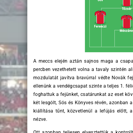
A meccs elején aztán sajnos maga a csapat
percben vezethetett volna a tavaly szintén 
mozdulatát javítva bravúrral védte Novák fej
ellenünk a vendégcsapat szinte a teljes 1. fé
foghattuk a fejünket, csatárunkat az eset köve
két lesgólt, Sós és Könyves révén, azonban
kiállítása tűnt, közvetlenül a lefújás előtt
nézve.
Ott azonban teljesen elvesztettük a kontrol