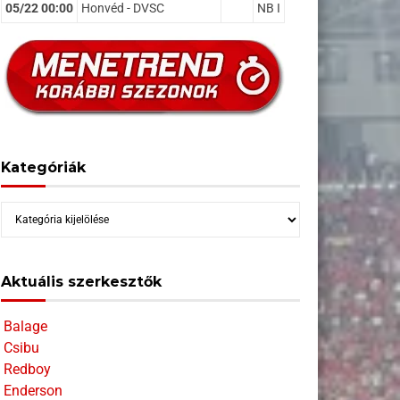
05/22 00:00
Honvéd - DVSC
NB I
Kategóriák
Kategóriák
Aktuális szerkesztők
Balage
Csibu
Redboy
Enderson