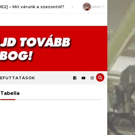
t várunk a szezontól?
július 14, 2026
LokomotiVlog #76 
EFUTTATÁSOK
Tabella