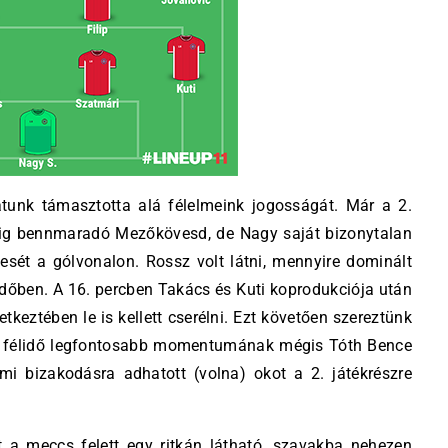
unk támasztotta alá félelmeink jogosságát. Már a 2.
alig bennmaradó Mezőkövesd, de Nagy saját bizonytalan
esét a gólvonalon. Rossz volt látni, mennyire dominált
lidőben. A 16. percben Takács és Kuti koprodukciója után
tkeztében le is kellett cserélni. Ezt követően szereztünk
 a félidő legfontosabb momentumának mégis Tóth Bence
, ami bizakodásra adhatott (volna) okot a 2. játékrészre
lt a meccs felett egy ritkán látható, szavakba nehezen