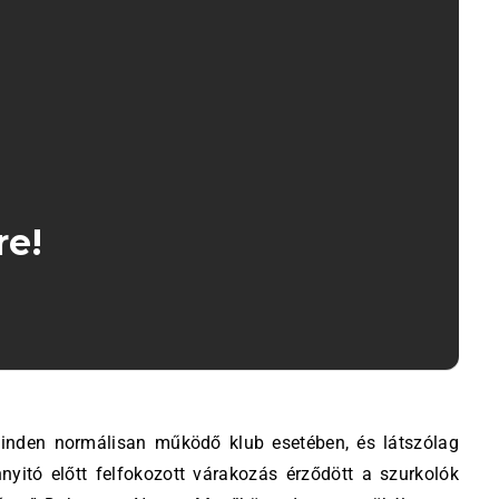
re!
yitó előtt felfokozott várakozás érződött a szurkolók