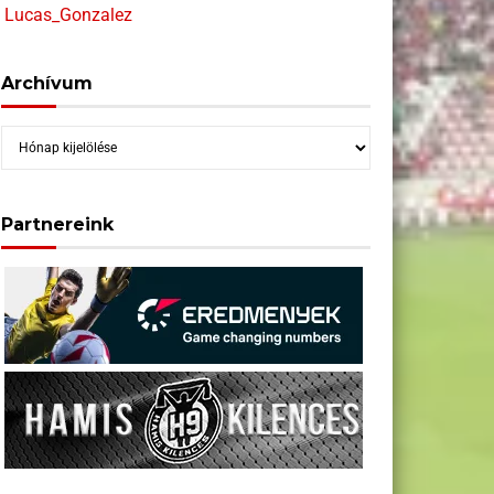
Lucas_Gonzalez
Archívum
Archívum
Partnereink