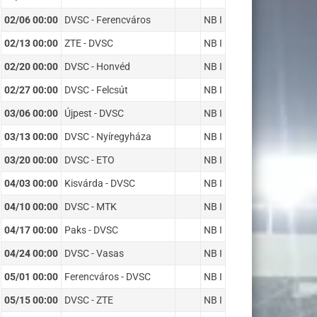
02/06 00:00
DVSC - Ferencváros
NB I
02/13 00:00
ZTE - DVSC
NB I
02/20 00:00
DVSC - Honvéd
NB I
02/27 00:00
DVSC - Felcsút
NB I
03/06 00:00
Újpest - DVSC
NB I
03/13 00:00
DVSC - Nyíregyháza
NB I
03/20 00:00
DVSC - ETO
NB I
04/03 00:00
Kisvárda - DVSC
NB I
04/10 00:00
DVSC - MTK
NB I
04/17 00:00
Paks - DVSC
NB I
04/24 00:00
DVSC - Vasas
NB I
05/01 00:00
Ferencváros - DVSC
NB I
05/15 00:00
DVSC - ZTE
NB I