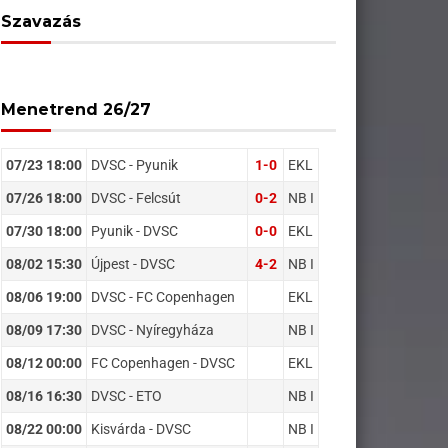
Szavazás
Menetrend 26/27
07/23 18:00
DVSC - Pyunik
1-0
EKL
07/26 18:00
DVSC - Felcsút
0-2
NB I
07/30 18:00
Pyunik - DVSC
0-0
EKL
08/02 15:30
Újpest - DVSC
4-2
NB I
08/06 19:00
DVSC - FC Copenhagen
EKL
08/09 17:30
DVSC - Nyíregyháza
NB I
08/12 00:00
FC Copenhagen - DVSC
EKL
08/16 16:30
DVSC - ETO
NB I
08/22 00:00
Kisvárda - DVSC
NB I