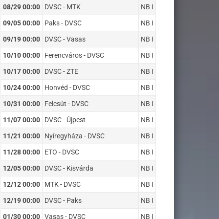
08/29 00:00
DVSC - MTK
NB I
09/05 00:00
Paks - DVSC
NB I
09/19 00:00
DVSC - Vasas
NB I
10/10 00:00
Ferencváros - DVSC
NB I
10/17 00:00
DVSC - ZTE
NB I
10/24 00:00
Honvéd - DVSC
NB I
10/31 00:00
Felcsút - DVSC
NB I
11/07 00:00
DVSC - Újpest
NB I
11/21 00:00
Nyíregyháza - DVSC
NB I
11/28 00:00
ETO - DVSC
NB I
12/05 00:00
DVSC - Kisvárda
NB I
12/12 00:00
MTK - DVSC
NB I
12/19 00:00
DVSC - Paks
NB I
01/30 00:00
Vasas - DVSC
NB I