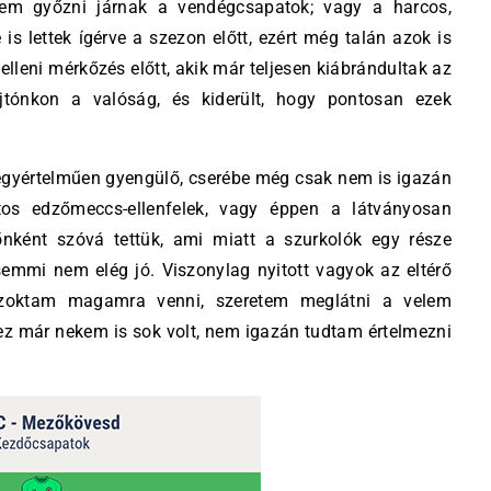
nem győzni járnak a vendégcsapatok; vagy a harcos,
is lettek ígérve a szezon előtt, ezért még talán azok is
lleni mérkőzés előtt, akik már teljesen kiábrándultak az
jtónkon a valóság, és kiderült, hogy pontosan ezek
Az egyértelműen gyengülő, cserébe még csak nem is igazán
atos edzőmeccs-ellenfelek, vagy éppen a látványosan
őnként szóvá tettük, ami miatt a szurkolók egy része
emmi nem elég jó. Viszonylag nyitott vagyok az eltérő
szoktam magamra venni, szeretem meglátni a velem
 ez már nekem is sok volt, nem igazán tudtam értelmezni