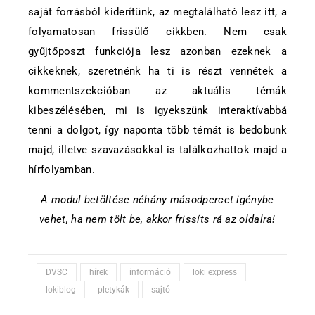
saját forrásból kiderítünk, az megtalálható lesz itt, a
folyamatosan frissülő cikkben. Nem csak
gyűjtőposzt funkciója lesz azonban ezeknek a
cikkeknek, szeretnénk ha ti is részt vennétek a
kommentszekcióban az aktuális témák
kibeszélésében, mi is igyekszünk interaktívabbá
tenni a dolgot, így naponta több témát is bedobunk
majd, illetve szavazásokkal is találkozhattok majd a
hírfolyamban.
A modul betöltése néhány másodpercet igénybe
vehet, ha nem tölt be, akkor frissíts rá az oldalra!
DVSC
hírek
információ
loki express
lokiblog
pletykák
sajtó