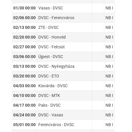
01/30 00:00
Vasas - DVSC
NB I
02/06 00:00
DVSC - Ferencváros
NB I
02/13 00:00
ZTE - DVSC
NB I
02/20 00:00
DVSC - Honvéd
NB I
02/27 00:00
DVSC - Felcsút
NB I
03/06 00:00
Újpest - DVSC
NB I
03/13 00:00
DVSC - Nyíregyháza
NB I
03/20 00:00
DVSC - ETO
NB I
04/03 00:00
Kisvárda - DVSC
NB I
04/10 00:00
DVSC - MTK
NB I
04/17 00:00
Paks - DVSC
NB I
04/24 00:00
DVSC - Vasas
NB I
05/01 00:00
Ferencváros - DVSC
NB I