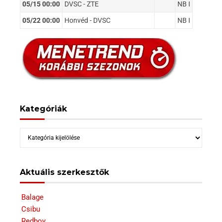
05/15 00:00
DVSC - ZTE
NB I
05/22 00:00
Honvéd - DVSC
NB I
Kategóriák
Kategóriák
Aktuális szerkesztők
Balage
Csibu
Redboy