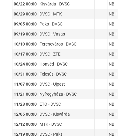
08/22 00:00
Kisvárda - DVSC
NB I
08/29 00:00
DVSC - MTK
NB I
09/05 00:00
Paks - DVSC
NB I
09/19 00:00
DVSC - Vasas
NB I
10/10 00:00
Ferencváros - DVSC
NB I
10/17 00:00
DVSC - ZTE
NB I
10/24 00:00
Honvéd - DVSC
NB I
10/31 00:00
Felcsút - DVSC
NB I
11/07 00:00
DVSC - Újpest
NB I
11/21 00:00
Nyíregyháza - DVSC
NB I
11/28 00:00
ETO - DVSC
NB I
12/05 00:00
DVSC - Kisvárda
NB I
12/12 00:00
MTK - DVSC
NB I
12/19 00:00
DVSC - Paks
NB I