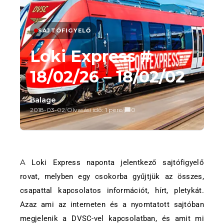
SAJTÓFIGYELŐ
Loki Express #
18/02/26 – 18/02/02
Balage
2018-03-02
/
Olvasási idő: 1 perc
/
0
A Loki Express naponta jelentkező sajtófigyelő
rovat, melyben egy csokorba gyűjtjük az összes,
csapattal kapcsolatos információt, hírt, pletykát.
Azaz ami az interneten és a nyomtatott sajtóban
megjelenik a DVSC-vel kapcsolatban, és amit mi