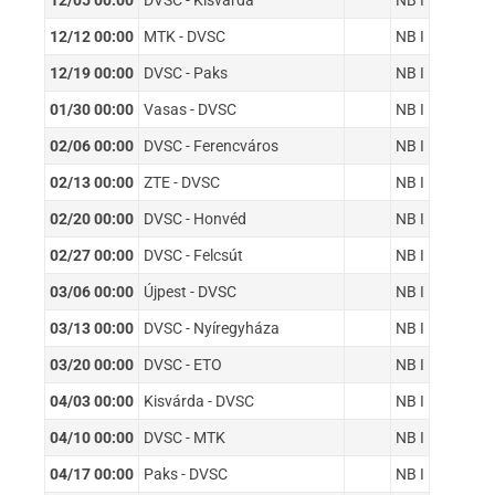
12/05 00:00
DVSC - Kisvárda
NB I
12/12 00:00
MTK - DVSC
NB I
12/19 00:00
DVSC - Paks
NB I
01/30 00:00
Vasas - DVSC
NB I
02/06 00:00
DVSC - Ferencváros
NB I
02/13 00:00
ZTE - DVSC
NB I
02/20 00:00
DVSC - Honvéd
NB I
02/27 00:00
DVSC - Felcsút
NB I
03/06 00:00
Újpest - DVSC
NB I
03/13 00:00
DVSC - Nyíregyháza
NB I
03/20 00:00
DVSC - ETO
NB I
04/03 00:00
Kisvárda - DVSC
NB I
04/10 00:00
DVSC - MTK
NB I
04/17 00:00
Paks - DVSC
NB I