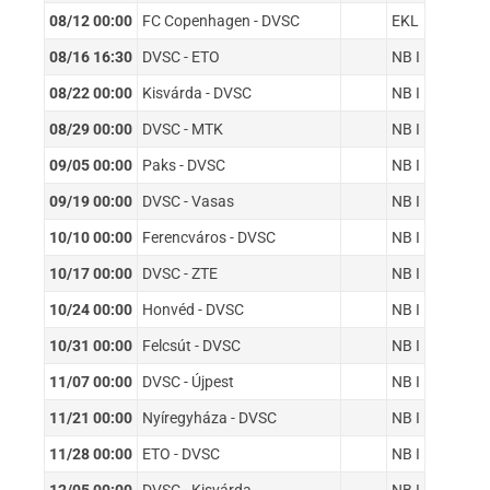
08/12 00:00
FC Copenhagen - DVSC
EKL
08/16 16:30
DVSC - ETO
NB I
08/22 00:00
Kisvárda - DVSC
NB I
08/29 00:00
DVSC - MTK
NB I
09/05 00:00
Paks - DVSC
NB I
09/19 00:00
DVSC - Vasas
NB I
10/10 00:00
Ferencváros - DVSC
NB I
10/17 00:00
DVSC - ZTE
NB I
10/24 00:00
Honvéd - DVSC
NB I
10/31 00:00
Felcsút - DVSC
NB I
11/07 00:00
DVSC - Újpest
NB I
11/21 00:00
Nyíregyháza - DVSC
NB I
11/28 00:00
ETO - DVSC
NB I