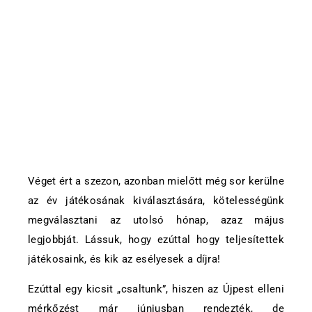
Véget ért a szezon, azonban mielőtt még sor kerülne
az év játékosának kiválasztására, kötelességünk
megválasztani az utolsó hónap, azaz május
legjobbját. Lássuk, hogy ezúttal hogy teljesítettek
játékosaink, és kik az esélyesek a díjra!
Ezúttal egy kicsit „csaltunk”, hiszen az Újpest elleni
mérkőzést már júniusban rendezték, de