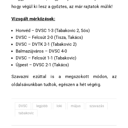
hogy végül ki lesz a győztes, az már rajtatok múlik!
Vizsgált mérkőzések:
Honvéd – DVSC 1-3 (Tabakovic 2, Sós)
DVSC – Felcsút 2-0 (Tisza, Takács)
DVSC – DVTK 2-1 (Tabakovic 2)
Balmazújváros – DVSC 4-0
DVSC – Felcsút 1-1 (Tabakovic)
Újpest – DVSC 2-1 (Takács)
Szavazni ezúttal is a megszokott módon, az
oldalsávunkban tudtok, egészen a hét végéig.
DVSC
legjobb
loki
május
szavazás
tabakovic