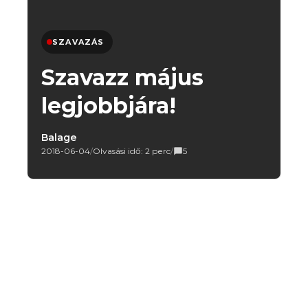
SZAVAZÁS
Szavazz május
legjobbjára!
Balage
2018-06-04
/
Olvasási idő: 2 perc
/
5