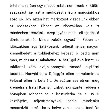
értelemszerűen egy meccs miatt nem írunk ki külön
szavazást, így azt a mérkőzést még a májusiakhoz
soroljuk. Így aztán hat mérkőzést vizsgálunk ebben
az időszakban. Ebben az időszakban volt itt
mindenben részünk, szép győzelmek, elfogadható
döntetlenek és kínos zakók egyaránt. Ebben az
időszakban egy játékosunk teljesítménye nagyon
kiemelkedett a többiekéhez képest, ő pedig nem
más, mint
Haris Tabakovic
. A házi góllövő listát 12
találattal záró svájci-bosnyák támadó duplázni
tudott a Honvéd és a Diósgyőr ellen is, valamint a
Felcsút ellen is betalált. De ezúton szeretném még
kiemelni a fiatal
Kusnyír Eriket
, aki szintén ebben a
hónapban robbant be a köztudatba és a DVSC
kezdőjébe, teljesítményével pedig mindenkit
meggyőzött arról, hogy helye van a csapatban! De