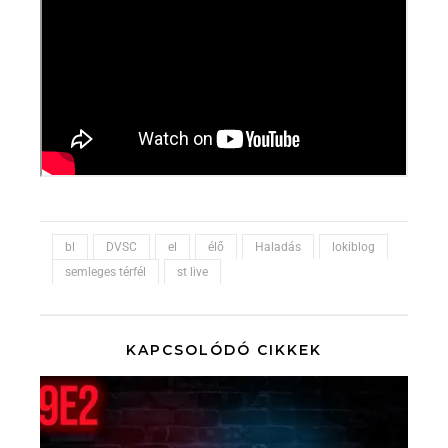
bl
DVSC
el
élő
Haladás
lokiblog
semleges térfél
st live
KAPCSOLÓDÓ CIKKEK