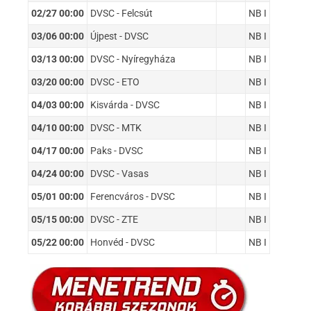
02/27 00:00
DVSC - Felcsút
NB I
03/06 00:00
Újpest - DVSC
NB I
03/13 00:00
DVSC - Nyíregyháza
NB I
03/20 00:00
DVSC - ETO
NB I
04/03 00:00
Kisvárda - DVSC
NB I
04/10 00:00
DVSC - MTK
NB I
04/17 00:00
Paks - DVSC
NB I
04/24 00:00
DVSC - Vasas
NB I
05/01 00:00
Ferencváros - DVSC
NB I
05/15 00:00
DVSC - ZTE
NB I
05/22 00:00
Honvéd - DVSC
NB I