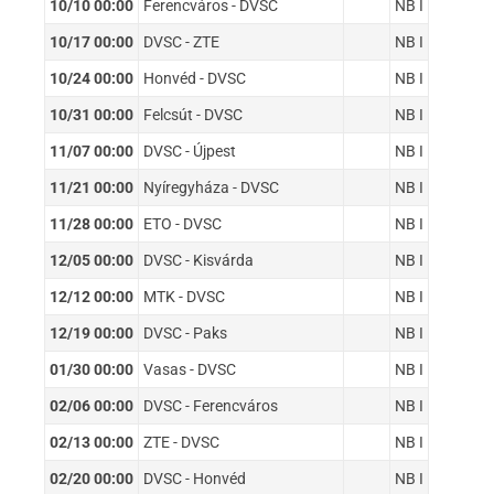
10/10 00:00
Ferencváros - DVSC
NB I
10/17 00:00
DVSC - ZTE
NB I
10/24 00:00
Honvéd - DVSC
NB I
10/31 00:00
Felcsút - DVSC
NB I
11/07 00:00
DVSC - Újpest
NB I
11/21 00:00
Nyíregyháza - DVSC
NB I
11/28 00:00
ETO - DVSC
NB I
12/05 00:00
DVSC - Kisvárda
NB I
12/12 00:00
MTK - DVSC
NB I
12/19 00:00
DVSC - Paks
NB I
01/30 00:00
Vasas - DVSC
NB I
02/06 00:00
DVSC - Ferencváros
NB I
02/13 00:00
ZTE - DVSC
NB I
02/20 00:00
DVSC - Honvéd
NB I