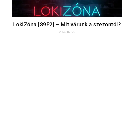
LokiZóna [S9E2] – Mit várunk a szezontól?
2026-07-25