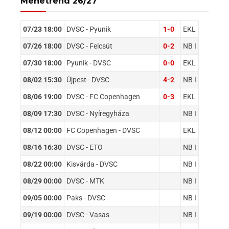
Menetrend 26/27
07/23 18:00
DVSC - Pyunik
1-0
EKL
07/26 18:00
DVSC - Felcsút
0-2
NB I
07/30 18:00
Pyunik - DVSC
0-0
EKL
08/02 15:30
Újpest - DVSC
4-2
NB I
08/06 19:00
DVSC - FC Copenhagen
0-3
EKL
08/09 17:30
DVSC - Nyíregyháza
NB I
08/12 00:00
FC Copenhagen - DVSC
EKL
08/16 16:30
DVSC - ETO
NB I
08/22 00:00
Kisvárda - DVSC
NB I
08/29 00:00
DVSC - MTK
NB I
09/05 00:00
Paks - DVSC
NB I
09/19 00:00
DVSC - Vasas
NB I