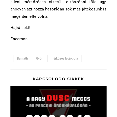
elleni mérkőzésen sikerült elköszönni tőle úgy,
ahogyan azt hozzá hasonlóan sok más játékosunk is
megérdemelte volna.
Hajrá Loki!
Enderson
Bernáth
Győr
mérkőzés legjobbja
KAPCSOLÓDÓ CIKKEK