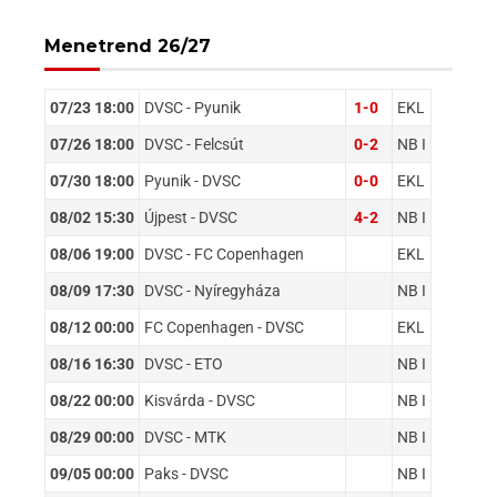
Menetrend 26/27
07/23 18:00
DVSC - Pyunik
1-0
EKL
07/26 18:00
DVSC - Felcsút
0-2
NB I
07/30 18:00
Pyunik - DVSC
0-0
EKL
08/02 15:30
Újpest - DVSC
4-2
NB I
08/06 19:00
DVSC - FC Copenhagen
EKL
08/09 17:30
DVSC - Nyíregyháza
NB I
08/12 00:00
FC Copenhagen - DVSC
EKL
08/16 16:30
DVSC - ETO
NB I
08/22 00:00
Kisvárda - DVSC
NB I
08/29 00:00
DVSC - MTK
NB I
09/05 00:00
Paks - DVSC
NB I