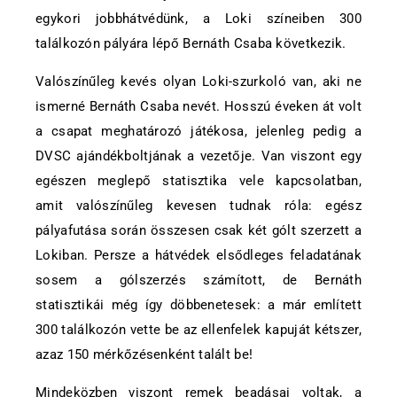
egykori jobbhátvédünk, a Loki színeiben 300
találkozón pályára lépő Bernáth Csaba következik.
Valószínűleg kevés olyan Loki-szurkoló van, aki ne
ismerné Bernáth Csaba nevét. Hosszú éveken át volt
a csapat meghatározó játékosa, jelenleg pedig a
DVSC ajándékboltjának a vezetője. Van viszont egy
egészen meglepő statisztika vele kapcsolatban,
amit valószínűleg kevesen tudnak róla: egész
pályafutása során összesen csak két gólt szerzett a
Lokiban. Persze a hátvédek elsődleges feladatának
sosem a gólszerzés számított, de Bernáth
statisztikái még így döbbenetesek: a már említett
300 találkozón vette be az ellenfelek kapuját kétszer,
azaz 150 mérkőzésenként talált be!
Mindeközben viszont remek beadásai voltak, a