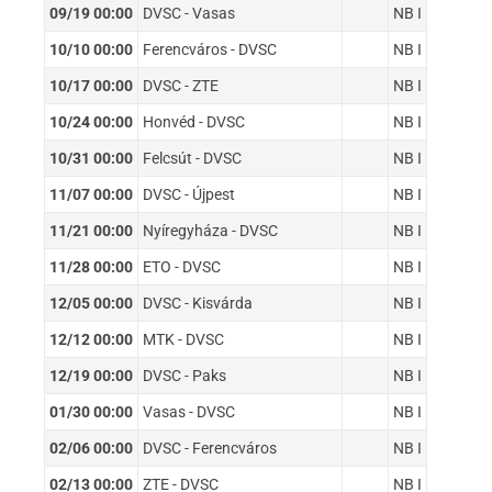
09/19 00:00
DVSC - Vasas
NB I
10/10 00:00
Ferencváros - DVSC
NB I
10/17 00:00
DVSC - ZTE
NB I
10/24 00:00
Honvéd - DVSC
NB I
10/31 00:00
Felcsút - DVSC
NB I
11/07 00:00
DVSC - Újpest
NB I
11/21 00:00
Nyíregyháza - DVSC
NB I
11/28 00:00
ETO - DVSC
NB I
12/05 00:00
DVSC - Kisvárda
NB I
12/12 00:00
MTK - DVSC
NB I
12/19 00:00
DVSC - Paks
NB I
01/30 00:00
Vasas - DVSC
NB I
02/06 00:00
DVSC - Ferencváros
NB I
02/13 00:00
ZTE - DVSC
NB I