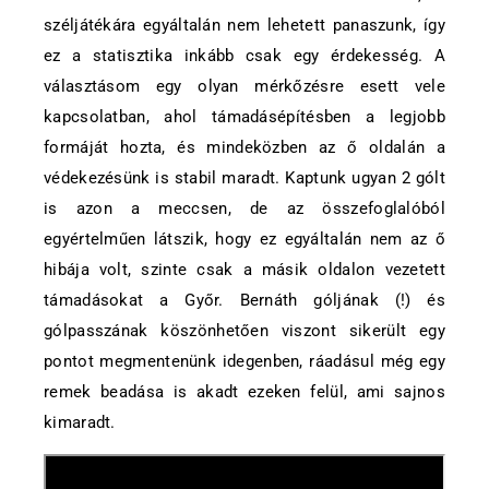
széljátékára egyáltalán nem lehetett panaszunk, így
ez a statisztika inkább csak egy érdekesség. A
választásom egy olyan mérkőzésre esett vele
kapcsolatban, ahol támadásépítésben a legjobb
formáját hozta, és mindeközben az ő oldalán a
védekezésünk is stabil maradt. Kaptunk ugyan 2 gólt
is azon a meccsen, de az összefoglalóból
egyértelműen látszik, hogy ez egyáltalán nem az ő
hibája volt, szinte csak a másik oldalon vezetett
támadásokat a Győr. Bernáth góljának (!) és
gólpasszának köszönhetően viszont sikerült egy
pontot megmentenünk idegenben, ráadásul még egy
remek beadása is akadt ezeken felül, ami sajnos
kimaradt.