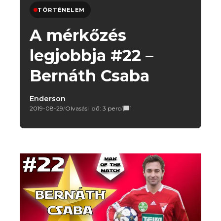
TÖRTÉNELEM
A mérkőzés
legjobbja #22 –
Bernáth Csaba
Enderson
2019-08-29
/
Olvasási idő: 3 perc
/
1