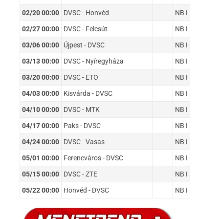
02/20 00:00
DVSC - Honvéd
NB I
02/27 00:00
DVSC - Felcsút
NB I
03/06 00:00
Újpest - DVSC
NB I
03/13 00:00
DVSC - Nyíregyháza
NB I
03/20 00:00
DVSC - ETO
NB I
04/03 00:00
Kisvárda - DVSC
NB I
04/10 00:00
DVSC - MTK
NB I
04/17 00:00
Paks - DVSC
NB I
04/24 00:00
DVSC - Vasas
NB I
05/01 00:00
Ferencváros - DVSC
NB I
05/15 00:00
DVSC - ZTE
NB I
05/22 00:00
Honvéd - DVSC
NB I