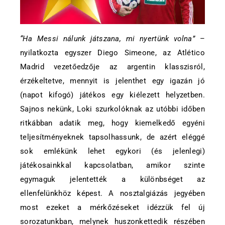
“Ha Messi nálunk játszana, mi nyertünk volna”
–
nyilatkozta egyszer Diego Simeone, az Atlético
Madrid vezetőedzője az argentin klasszisról,
érzékeltetve, mennyit is jelenthet egy igazán jó
(napot kifogó) játékos egy kiélezett helyzetben.
Sajnos nekünk, Loki szurkolóknak az utóbbi időben
ritkábban adatik meg, hogy kiemelkedő egyéni
teljesítményeknek tapsolhassunk, de azért eléggé
sok emlékünk lehet egykori (és jelenlegi)
játékosainkkal kapcsolatban, amikor szinte
egymaguk jelentették a különbséget az
ellenfelünkhöz képest. A nosztalgiázás jegyében
most ezeket a mérkőzéseket idézzük fel új
sorozatunkban, melynek huszonkettedik részében