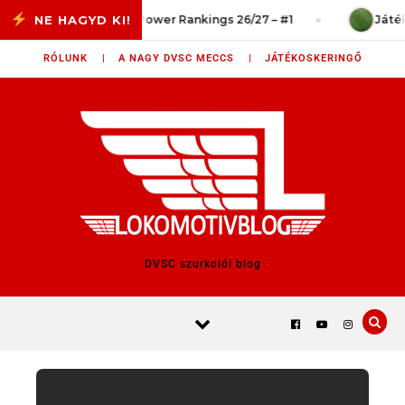
Skip to content
 a vég?
Power Rankings 26/27 – #1
Játéksz
RÓLUNK |
A NAGY DVSC MECCS |
JÁTÉKOSKERINGŐ
DVSC szurkolói blog