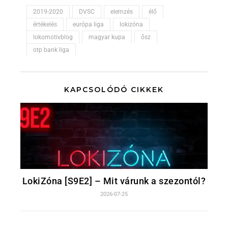
2019-2020
DVSC
elemzés
élő
értékelés
európa liga
lokizóna
lokomotivblog
magyar kupa
ősz
otp bank liga
KAPCSOLÓDÓ CIKKEK
LokiZóna [S9E2] – Mit várunk a szezontól?
2026-07-25