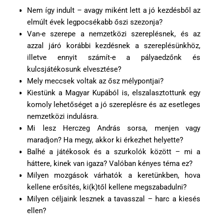
Nem így indult – avagy miként lett a jó kezdésből az
elmúlt évek legpocsékabb őszi szezonja?
Van-e szerepe a nemzetközi szereplésnek, és az
azzal járó korábbi kezdésnek a szereplésünkhöz,
illetve ennyit számít-e a pályaedzőnk és
kulcsjátékosunk elvesztése?
Mely meccsek voltak az ősz mélypontjai?
Kiestünk a Magyar Kupából is, elszalasztottunk egy
komoly lehetőséget a jó szereplésre és az esetleges
nemzetközi indulásra.
Mi lesz Herczeg András sorsa, menjen vagy
maradjon? Ha megy, akkor ki érkezhet helyette?
Balhé a játékosok és a szurkolók között – mi a
háttere, kinek van igaza? Valóban kényes téma ez?
Milyen mozgások várhatók a keretünkben, hova
kellene erősítés, ki(k)től kellene megszabadulni?
Milyen céljaink lesznek a tavasszal – harc a kiesés
ellen?