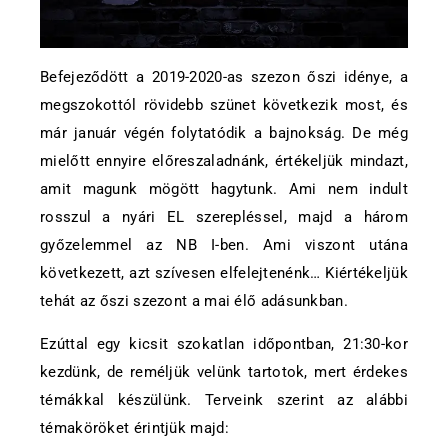
Befejeződött a 2019-2020-as szezon őszi idénye, a
megszokottól rövidebb szünet következik most, és
már január végén folytatódik a bajnokság. De még
mielőtt ennyire előreszaladnánk, értékeljük mindazt,
amit magunk mögött hagytunk. Ami nem indult
rosszul a nyári EL szerepléssel, majd a három
győzelemmel az NB I-ben. Ami viszont utána
következett, azt szívesen elfelejtenénk… Kiértékeljük
tehát az őszi szezont a mai élő adásunkban.
Ezúttal egy kicsit szokatlan időpontban, 21:30-kor
kezdünk, de reméljük velünk tartotok, mert érdekes
témákkal készülünk. Terveink szerint az alábbi
témaköröket érintjük majd: