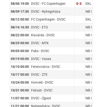
08/06 19:00
DVSC - FC Copenhagen
0-3
EKL
08/09 17:30
DVSC - Nyíregyháza
NB I
08/12 00:00
FC Copenhagen - DVSC
EKL
08/16 16:30
DVSC - ETO
NB I
08/22 00:00
Kisvárda - DVSC
NB I
08/29 00:00
DVSC - MTK
NB I
09/05 00:00
Paks - DVSC
NB I
09/19 00:00
DVSC - Vasas
NB I
10/10 00:00
Ferencváros - DVSC
NB I
10/17 00:00
DVSC - ZTE
NB I
10/24 00:00
Honvéd - DVSC
NB I
10/31 00:00
Felcsút - DVSC
NB I
11/07 00:00
DVSC - Újpest
NB I
11/21 00:00
Nyíregyháza - DVSC
NB I