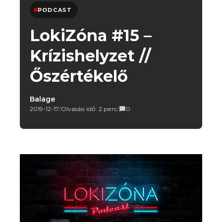
PODCAST
LokiZóna #15 –
Krízishelyzet //
Őszértékelő
Balage
2019-12-17
/
Olvasási idő: 2 perc
/
0