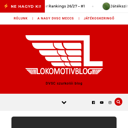
Skip to content
?
Power Rankings 26/27 – #1
Játékszituáció
RÓLUNK |
A NAGY DVSC MECCS |
JÁTÉKOSKERINGŐ
DVSC szurkolói blog