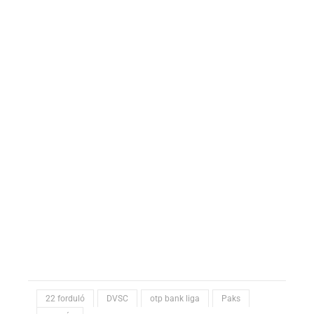
22 forduló
DVSC
otp bank liga
Paks