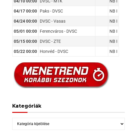
04/10 00:00
DVSC - MTK
NB I
04/17 00:00
Paks - DVSC
NB I
04/24 00:00
DVSC - Vasas
NB I
05/01 00:00
Ferencváros - DVSC
NB I
05/15 00:00
DVSC - ZTE
NB I
05/22 00:00
Honvéd - DVSC
NB I
Kategóriák
Kategóriák