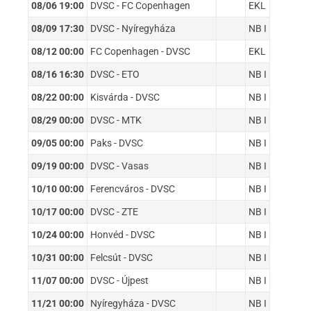
08/06 19:00
DVSC - FC Copenhagen
EKL
08/09 17:30
DVSC - Nyíregyháza
NB I
08/12 00:00
FC Copenhagen - DVSC
EKL
08/16 16:30
DVSC - ETO
NB I
08/22 00:00
Kisvárda - DVSC
NB I
08/29 00:00
DVSC - MTK
NB I
09/05 00:00
Paks - DVSC
NB I
09/19 00:00
DVSC - Vasas
NB I
10/10 00:00
Ferencváros - DVSC
NB I
10/17 00:00
DVSC - ZTE
NB I
10/24 00:00
Honvéd - DVSC
NB I
10/31 00:00
Felcsút - DVSC
NB I
11/07 00:00
DVSC - Újpest
NB I
11/21 00:00
Nyíregyháza - DVSC
NB I