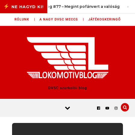
Skip to content
LokomotiVlog #77 – Megint pofánvert a valóság
RÓLUNK |
A NAGY DVSC MECCS |
JÁTÉKOSKERINGŐ
DVSC szurkolói blog