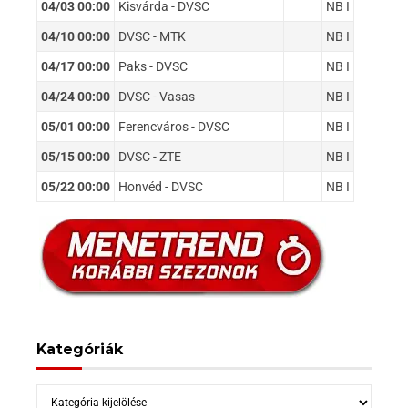
04/03 00:00
Kisvárda - DVSC
NB I
04/10 00:00
DVSC - MTK
NB I
04/17 00:00
Paks - DVSC
NB I
04/24 00:00
DVSC - Vasas
NB I
05/01 00:00
Ferencváros - DVSC
NB I
05/15 00:00
DVSC - ZTE
NB I
05/22 00:00
Honvéd - DVSC
NB I
Kategóriák
Kategóriák