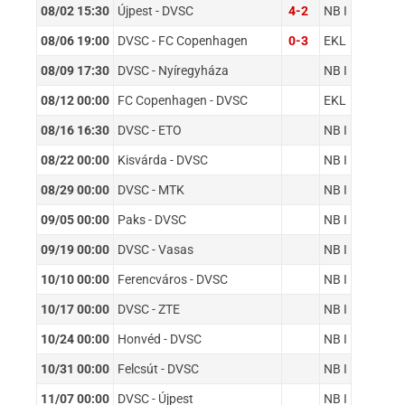
08/02 15:30
Újpest - DVSC
4-2
NB I
08/06 19:00
DVSC - FC Copenhagen
0-3
EKL
08/09 17:30
DVSC - Nyíregyháza
NB I
08/12 00:00
FC Copenhagen - DVSC
EKL
08/16 16:30
DVSC - ETO
NB I
08/22 00:00
Kisvárda - DVSC
NB I
08/29 00:00
DVSC - MTK
NB I
09/05 00:00
Paks - DVSC
NB I
09/19 00:00
DVSC - Vasas
NB I
10/10 00:00
Ferencváros - DVSC
NB I
10/17 00:00
DVSC - ZTE
NB I
10/24 00:00
Honvéd - DVSC
NB I
10/31 00:00
Felcsút - DVSC
NB I
11/07 00:00
DVSC - Újpest
NB I