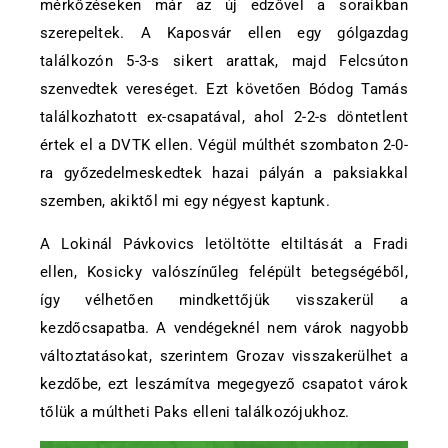
mérkőzéseken már az új edzővel a soraikban
szerepeltek. A Kaposvár ellen egy gólgazdag
találkozón 5-3-s sikert arattak, majd Felcsúton
szenvedtek vereséget. Ezt követően Bódog Tamás
találkozhatott ex-csapatával, ahol 2-2-s döntetlent
értek el a DVTK ellen. Végül múlthét szombaton 2-0-
ra győzedelmeskedtek hazai pályán a paksiakkal
szemben, akiktől mi egy négyest kaptunk.
A Lokinál Pávkovics letöltötte eltiltását a Fradi
ellen, Kosicky valószínűleg felépült betegségéből,
így vélhetően mindkettőjük visszakerül a
kezdőcsapatba. A vendégeknél nem várok nagyobb
változtatásokat, szerintem Grozav visszakerülhet a
kezdőbe, ezt leszámítva megegyező csapatot várok
tőlük a múltheti Paks elleni találkozójukhoz.