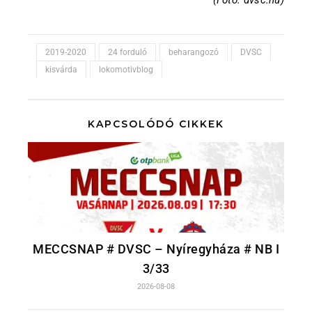
(Fotó: dvsc.hu)
2019-2020
24 forduló
beharangozó
DVSC
kisvárda
lokomotivblog
KAPCSOLÓDÓ CIKKEK
MECCSNAP # DVSC – Nyíregyháza # NB I
3/33
2026-08-08