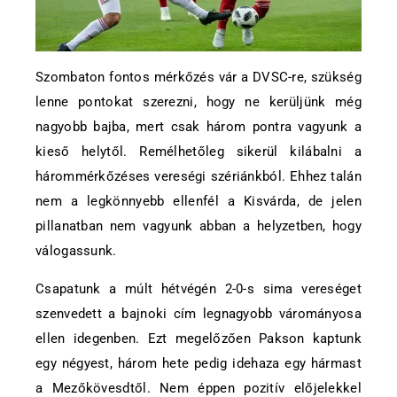
Szombaton fontos mérkőzés vár a DVSC-re, szükség
lenne pontokat szerezni, hogy ne kerüljünk még
nagyobb bajba, mert csak három pontra vagyunk a
kieső helytől. Remélhetőleg sikerül kilábalni a
hárommérkőzéses vereségi szériánkból. Ehhez talán
nem a legkönnyebb ellenfél a Kisvárda, de jelen
pillanatban nem vagyunk abban a helyzetben, hogy
válogassunk.
Csapatunk a múlt hétvégén 2-0-s sima vereséget
szenvedett a bajnoki cím legnagyobb várományosa
ellen idegenben. Ezt megelőzően Pakson kaptunk
egy négyest, három hete pedig idehaza egy hármast
a Mezőkövesdtől. Nem éppen pozitív előjelekkel