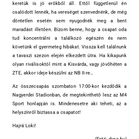
keretük is jó erőkből áll. Ettől függetlenül én
csalódott lennék, ha vereséget szenvednénk, de még
döntetlen esetén sem nyugodnék meg a bent
maradást illetően. Bízom benne, hogy a csapat oda
tud koncentrálni a találkozó egészén és nem
követünk el gyermeteg hibákat. Vissza kell találnunk
a tavaszi szezon elején elkezdett útra. Ha kikapunk
olyan riválisoktól mint a Kisvárda, vagy jövőhéten a
ZTE, akkor ideje készülni az NB II-re…
Az összecsapás szombaton 17:00-kor kezdődik a
Nagyerdei Stadionban, de megtekinthető lesz az M4
Sport honlapján is. Mindenesetre aki teheti, az a
helyszínről biztassa a csapatot!
Hajrá Loki!