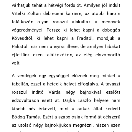
várhatjuk tehát a hétvégi fordulót. Amilyen jól indult
Vitelki Zoltán debreceni karriere, az utóbbi három
találkozón olyan rosszul alakultak a meccsek
végeredményei. Persze ki lehet kapni a dobogós
Kövesdtől, ki lehet kapni a Fraditól, mondjuk a
Pakstól már nem annyira illene, de amilyen hibákat
ejtettünk ezen találkozókon, az elég elszomorító
volt.
A vendégek egy egységgel előznek meg minket a
tabellán, ezzel a hetedik helyet elfoglalva. A tavaszt
rosszul indító Várda négy bajnokival ezelőtt
edzőváltáson esett át. Dajka László helyére nem
kisebb név érkezett, mint a sokak által kedvelt
Bódog Tamás. Ezért a szabolcsiak formáját célszerű
az utolsó négy bajnokijukon megnézni, hiszen ezen