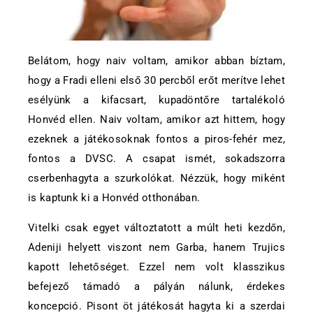
Belátom, hogy naiv voltam, amikor abban bíztam,
hogy a Fradi elleni első 30 percből erőt merítve lehet
esélyünk a kifacsart, kupadöntőre tartalékoló
Honvéd ellen. Naiv voltam, amikor azt hittem, hogy
ezeknek a játékosoknak fontos a piros-fehér mez,
fontos a DVSC. A csapat ismét, sokadszorra
cserbenhagyta a szurkolókat. Nézzük, hogy miként
is kaptunk ki a Honvéd otthonában.
Vitelki csak egyet változtatott a múlt heti kezdőn,
Adeniji helyett viszont nem Garba, hanem Trujics
kapott lehetőséget. Ezzel nem volt klasszikus
befejező támadó a pályán nálunk, érdekes
koncepció. Pisont öt játékosát hagyta ki a szerdai