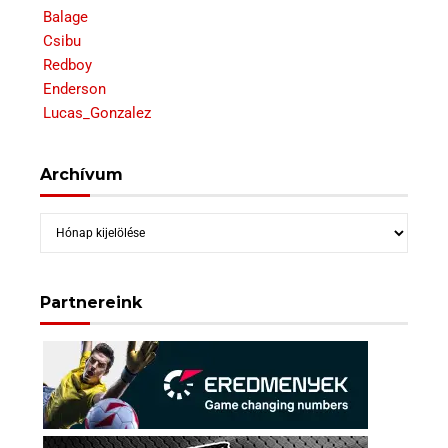
Balage
Csibu
Redboy
Enderson
Lucas_Gonzalez
Archívum
Archívum
Partnereink