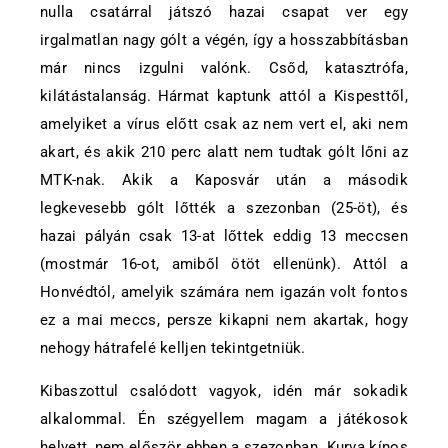
nulla csatárral játszó hazai csapat ver egy
irgalmatlan nagy gólt a végén, így a hosszabbításban
már nincs izgulni valónk. Csőd, katasztrófa,
kilátástalanság. Hármat kaptunk attól a Kispesttől,
amelyiket a vírus előtt csak az nem vert el, aki nem
akart, és akik 210 perc alatt nem tudtak gólt lőni az
MTK-nak. Akik a Kaposvár után a második
legkevesebb gólt lőtték a szezonban (25-öt), és
hazai pályán csak 13-at lőttek eddig 13 meccsen
(mostmár 16-ot, amiből ötöt ellenünk). Attól a
Honvédtól, amelyik számára nem igazán volt fontos
ez a mai meccs, persze kikapni nem akartak, hogy
nehogy hátrafelé kelljen tekintgetniük.
Kibaszottul csalódott vagyok, idén már sokadik
alkalommal. Én szégyellem magam a játékosok
helyett, nem először ebben a szezonban. Kurva kínos