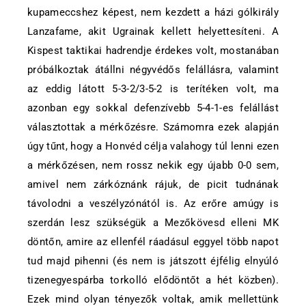
kupameccshez képest, nem kezdett a házi gólkirály
Lanzafame, akit Ugrainak kellett helyettesíteni. A
Kispest taktikai hadrendje érdekes volt, mostanában
próbálkoztak átállni négyvédős felállásra, valamint
az eddig látott 5-3-2/3-5-2 is terítéken volt, ma
azonban egy sokkal defenzívebb 5-4-1-es felállást
választottak a mérkőzésre. Számomra ezek alapján
úgy tűnt, hogy a Honvéd célja valahogy túl lenni ezen
a mérkőzésen, nem rossz nekik egy újabb 0-0 sem,
amivel nem zárkóznánk rájuk, de picit tudnának
távolodni a veszélyzónától is. Az erőre amúgy is
szerdán lesz szükségük a Mezőkövesd elleni MK
döntőn, amire az ellenfél ráadásul eggyel több napot
tud majd pihenni (és nem is játszott éjfélig elnyúló
tizenegyespárba torkolló elődöntőt a hét közben).
Ezek mind olyan tényezők voltak, amik mellettünk