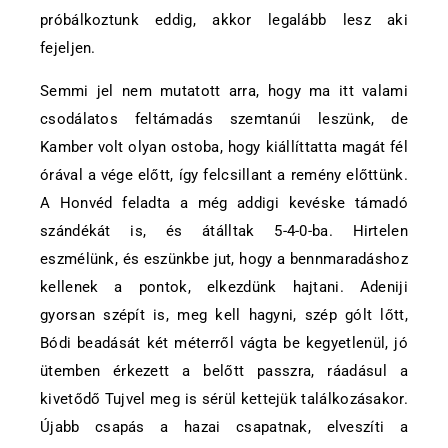
próbálkoztunk eddig, akkor legalább lesz aki
fejeljen.
Semmi jel nem mutatott arra, hogy ma itt valami
csodálatos feltámadás szemtanúi leszünk, de
Kamber volt olyan ostoba, hogy kiállíttatta magát fél
órával a vége előtt, így felcsillant a remény előttünk.
A Honvéd feladta a még addigi kevéske támadó
szándékát is, és átálltak 5-4-0-ba. Hirtelen
eszmélünk, és eszünkbe jut, hogy a bennmaradáshoz
kellenek a pontok, elkezdünk hajtani. Adeniji
gyorsan szépít is, meg kell hagyni, szép gólt lőtt,
Bódi beadását két méterről vágta be kegyetlenül, jó
ütemben érkezett a belőtt passzra, ráadásul a
kivetődő Tujvel meg is sérül kettejük találkozásakor.
Újabb csapás a hazai csapatnak, elveszíti a