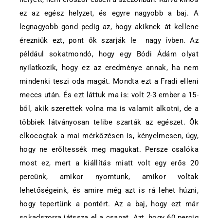
ez az egész helyzet, és egyre nagyobb a baj. A
legnagyobb gond pedig az, hogy akiknek át kellene
érezniük ezt, pont ők szarják le nagy ívben. Az
például sokatmondó, hogy egy Bódi Ádám olyat
nyilatkozik, hogy ez az eredménye annak, ha nem
mindenki teszi oda magát. Mondta ezt a Fradi elleni
meccs után. És ezt láttuk ma is: volt 2-3 ember a 15-
ből, akik szerettek volna ma is valamit alkotni, de a
többiek látványosan telibe szarták az egészet. Ők
elkocogtak a mai mérkőzésen is, kényelmesen, úgy,
hogy ne erőltessék meg magukat. Persze csalóka
most ez, mert a kiállítás miatt volt egy erős 20
percünk, amikor nyomtunk, amikor voltak
lehetőségeink, és amire még azt is rá lehet húzni,
hogy tepertünk a pontért. Az a baj, hogy ezt már
sokadszorra játssza el a csapat. Azt, hogy 60 percig