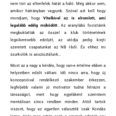
nem töri az ellenfelek hátát a háló. Még akkor sem,
amikor hátrányban vagyunk. Szóval azt kell hogy
mondjam, hogy
Vitelkivel az is elromlott, ami
legalább eddig működött
. Az aranylábú focistáink
megbuktatták az ősszel a klub történetének
legsikeresebb edzőjét, az utódja pedig kiejti
szeretett csapatunkat az NB I-ből. És ehhez mi
szurkolók is asszisztálunk…
Most az a nagy a kérdés, hogy van-e értelme ebben a
helyzetben edzőt váltani. Idő nincs arra, hogy új
koncepcióval rendelkező szakember érkezzen,
legfeljebb valami jó motivátor tudná felrázni a
társaságot, mert hogy egyébként szerintem
mentálisan sincs rendben minden. Attól tartok
viszont, hogy az egyetlen választék csak Kondás