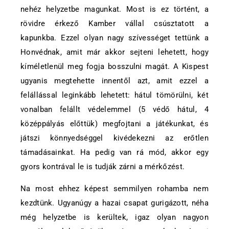
nehéz helyzetbe magunkat. Most is ez történt, a
rövidre érkező Kamber vállal csúsztatott a
kapunkba. Ezzel olyan nagy szívességet tettünk a
Honvédnak, amit már akkor sejteni lehetett, hogy
kíméletlenül meg fogja bosszulni magát. A Kispest
ugyanis megtehette innentől azt, amit ezzel a
felállással leginkább lehetett: hátul tömörülni, két
vonalban felállt védelemmel (5 védő hátul, 4
középpályás előttük) megfojtani a játékunkat, és
játszi könnyedséggel kivédekezni az erőtlen
támadásainkat. Ha pedig van rá mód, akkor egy
gyors kontrával le is tudják zárni a mérkőzést.
Na most ehhez képest semmilyen rohamba nem
kezdtünk. Ugyanúgy a hazai csapat gurigázott, néha
még helyzetbe is kerültek, igaz olyan nagyon