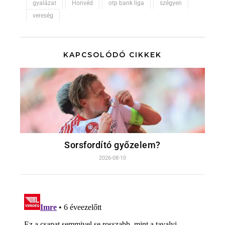
gyalázat
Honvéd
otp bank liga
szégyen
vereség
KAPCSOLÓDÓ CIKKEK
Sorsfordító győzelem?
2026-08-10