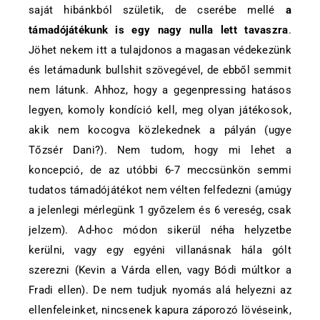
saját hibánkból születik, de cserébe mellé
a
támadójátékunk is egy nagy nulla lett tavaszra
.
Jöhet nekem itt a tulajdonos a magasan védekezünk
és letámadunk bullshit szövegével, de ebből semmit
nem látunk. Ahhoz, hogy a gegenpressing hatásos
legyen, komoly kondíció kell, meg olyan játékosok,
akik nem kocogva közlekednek a pályán (ugye
Tőzsér Dani?). Nem tudom, hogy mi lehet a
koncepció, de az utóbbi 6-7 meccsünkön semmi
tudatos támadójátékot nem vélten felfedezni (amúgy
a jelenlegi mérlegünk 1 győzelem és 6 vereség, csak
jelzem). Ad-hoc módon sikerül néha helyzetbe
kerülni, vagy egy egyéni villanásnak hála gólt
szerezni (Kevin a Várda ellen, vagy Bódi múltkor a
Fradi ellen). De nem tudjuk nyomás alá helyezni az
ellenfeleinket, nincsenek kapura záporozó lövéseink,