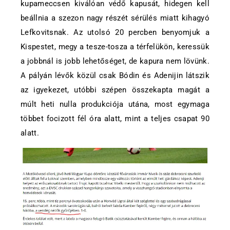
kupameccsen kiválóan védő kapusát, hidegen kell
beállnia a szezon nagy részét sérülés miatt kihagyó
Lefkovitsnak. Az utolsó 20 percben benyomjuk a
Kispestet, megy a tesze-tosza a térfelükön, keressük
a jobbnál is jobb lehetőséget, de kapura nem lövünk.
A pályán lévők közül csak Bódin és Adenijin látszik
az igyekezet, utóbbi szépen összekapta magát a
múlt heti nulla produkciója utána, most egymaga
többet focizott fél óra alatt, mint a teljes csapat 90
alatt.