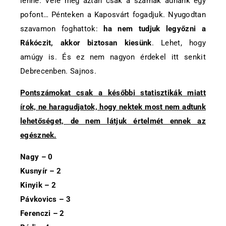
lenne. Vele meg aztán csak a szarnak adnánk egy
pofont… Pénteken a Kaposvárt fogadjuk. Nyugodtan
szavamon foghattok:
ha nem tudjuk legyőzni a
Rákóczit, akkor biztosan kiesünk
. Lehet, hogy
amúgy is. És ez nem nagyon érdekel itt senkit
Debrecenben. Sajnos.
Pontszámokat csak a későbbi statisztikák miatt
írok, ne haragudjatok, hogy nektek most nem adtunk
lehetőséget, de nem látjuk értelmét ennek az
egésznek.
Nagy – 0
Kusnyír – 2
Kinyik – 2
Pávkovics – 3
Ferenczi – 2