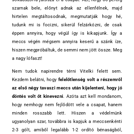
szarnak bele, előnyt adnak az ellenfélnek, majd
hirtelen megtáltosodnak, megmutatják hogy hé,
tudunk mi is focizni, sikerül felzárkózni, de csak
éppen annyira, hogy végül így is kikapjunk. Így a
meccs végén mégsem annyira keserű a szánk íze,
hiszen megpróbáltuk, de semmi nem jött össze. Meg
a nagy lófaszt!
Nem tudok napirendre térni Vitelki felett sem.
Kezdem belátni, hogy
felelőtlenség volt a részemről
az első négy tavaszi meccs után kijelenteni, hogy jó
döntés volt őt kinevezni
. Azóta azt kell mondanom,
hogy nemhogy nem fejlődött vele a csapat, hanem
minden rosszabb lett. Hiszen a védelmünk
ugyanolyan szar, továbbra is kapjuk a meccsenkénti
2-3 gólt, amiből legalább 1-2 ordító bénaságból,