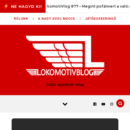
Skip to content
em?
LokomotiVlog #77 – Megint pofánvert a valóság
RÓLUNK |
A NAGY DVSC MECCS |
JÁTÉKOSKERINGŐ
DVSC szurkolói blog