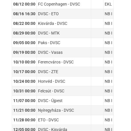
08/12 00:00
FC Copenhagen - DVSC
EKL
08/16 16:30
DVSC - ETO
NB I
08/22 00:00
Kisvárda - DVSC
NB I
08/29 00:00
DVSC - MTK
NB I
09/05 00:00
Paks - DVSC
NB I
09/19 00:00
DVSC - Vasas
NB I
10/10 00:00
Ferencváros - DVSC
NB I
10/17 00:00
DVSC - ZTE
NB I
10/24 00:00
Honvéd - DVSC
NB I
10/31 00:00
Felcsút - DVSC
NB I
11/07 00:00
DVSC - Újpest
NB I
11/21 00:00
Nyíregyháza - DVSC
NB I
11/28 00:00
ETO - DVSC
NB I
12/05 00:00
DVSC - Kisvárda
NB I