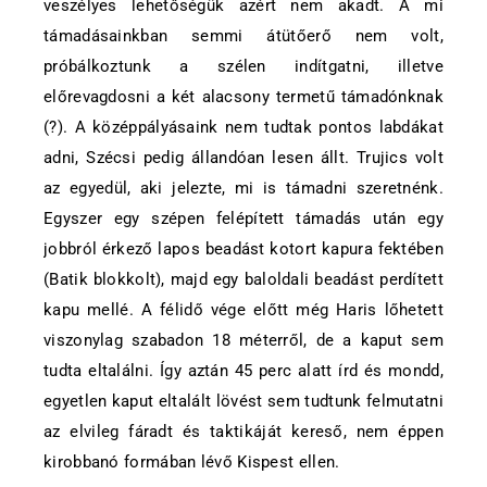
veszélyes lehetőségük azért nem akadt. A mi
támadásainkban semmi átütőerő nem volt,
próbálkoztunk a szélen indítgatni, illetve
előrevagdosni a két alacsony termetű támadónknak
(?). A középpályásaink nem tudtak pontos labdákat
adni, Szécsi pedig állandóan lesen állt. Trujics volt
az egyedül, aki jelezte, mi is támadni szeretnénk.
Egyszer egy szépen felépített támadás után egy
jobbról érkező lapos beadást kotort kapura fektében
(Batik blokkolt), majd egy baloldali beadást perdített
kapu mellé. A félidő vége előtt még Haris lőhetett
viszonylag szabadon 18 méterről, de a kaput sem
tudta eltalálni. Így aztán 45 perc alatt írd és mondd,
egyetlen kaput eltalált lövést sem tudtunk felmutatni
az elvileg fáradt és taktikáját kereső, nem éppen
kirobbanó formában lévő Kispest ellen.