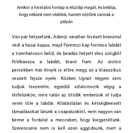
Amikor a hivatalos honlap is elszólja magát, és belátja,
hogy nekünk nem védőink, hanem nézőink vannak a
pályán
Van pár helyzetünk, Adeniji váratlan lövését bravúrral
védi a hazai kapus, majd Ferenczi kap forintos labdát
a tizenhatoson belül, de beadás helyett éles szögből
fölébassza a labdát, bravó fiam. Az utolsó
percekben már Kinyik is előre megy, ez a klasszikus
veszett fejsze nyele. Közben Ugrait négyen sem
tudjuk leszerelni, egyedül szlalomozik végig a
térfelünkön, mire talán az ötödik emberünk el tudja
venni tőle a labdát. Kilátástalan és kétségbeesett
támadásokat látunk a csapatunktól, nem nagyon van
benne a fordulat a meccsben, hogy kiegyenlítünk.
Szerencsére nem is kell ezen aggódnunk, mert a