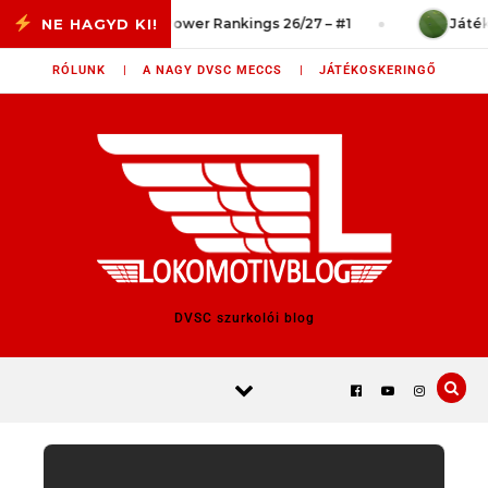
Skip to content
 vég?
Power Rankings 26/27 – #1
Játékszit
RÓLUNK |
A NAGY DVSC MECCS |
JÁTÉKOSKERINGŐ
DVSC szurkolói blog