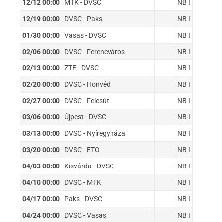
12/12 00:00
MTK - DVSC
NB I
12/19 00:00
DVSC - Paks
NB I
01/30 00:00
Vasas - DVSC
NB I
02/06 00:00
DVSC - Ferencváros
NB I
02/13 00:00
ZTE - DVSC
NB I
02/20 00:00
DVSC - Honvéd
NB I
02/27 00:00
DVSC - Felcsút
NB I
03/06 00:00
Újpest - DVSC
NB I
03/13 00:00
DVSC - Nyíregyháza
NB I
03/20 00:00
DVSC - ETO
NB I
04/03 00:00
Kisvárda - DVSC
NB I
04/10 00:00
DVSC - MTK
NB I
04/17 00:00
Paks - DVSC
NB I
04/24 00:00
DVSC - Vasas
NB I