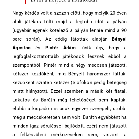
Nagy kérdés volt a szezon előtt, hogy melyik 20 éven
aluli játékos tölti majd a legtöbb időt a pályán
(ugyebár egynek kötelező a pályán lennie mind a 90
perc során). Az eddig látottak alapján
Bényei
Ágoston
és
Pintér Ádám
tűnik úgy, hogy a
legfoglalkoztatottabb játékosok lesznek ebből a
szempontból. Pintér mind a négy meccsen játszott,
kétszer kezdőként, míg Bényeit háromszor láttuk,
kezdőként szintén kétszer (Siófokon pedig betegség
miatt hiányzott). Ezzel szemben a másik két fiatal,
Lakatos és Baráth még lehetőséget sem kaptak,
előbbi a kispadon is csak egyszer szerepelt, utóbbi
még a meccskeretben sem volt. Baráth egyébként ha
minden igaz sérüléssel bajlódott, ezért nem játszott
a felkészülési mérkőzéseken sem, viszont a