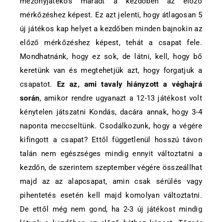
mezőnyjátékos maradt a kezdőben az előző
mérkőzéshez képest. Ez azt jelenti, hogy átlagosan 5
új játékos kap helyet a kezdőben minden bajnokin az
előző mérkőzéshez képest, tehát a csapat fele.
Mondhatnánk, hogy ez sok, de látni, kell, hogy bő
keretünk van és megtehetjük azt, hogy forgatjuk a
csapatot.
Ez az, ami tavaly hiányzott a véghajrá
során
, amikor rendre ugyanazt a 12-13 játékost volt
kénytelen játszatni Kondás, dacára annak, hogy 3-4
naponta meccseltünk. Csodálkozunk, hogy a végére
kifingott a csapat? Ettől függetlenül hosszú távon
talán nem egészséges mindig ennyit változtatni a
kezdőn, de szerintem szeptember végére összeállhat
majd az az alapcsapat, amin csak sérülés vagy
pihentetés esetén kell majd komolyan változtatni.
De ettől még nem gond, ha 2-3 új játékost mindig