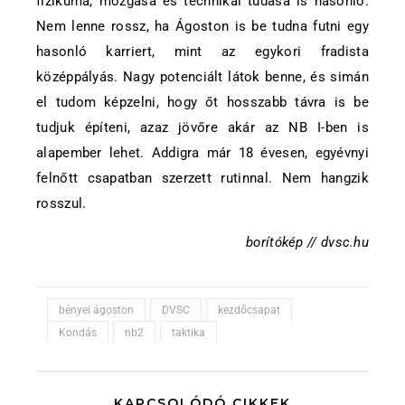
fizikuma, mozgása és technikai tudása is hasonló.
Nem lenne rossz, ha Ágoston is be tudna futni egy
hasonló karriert, mint az egykori fradista
középpályás. Nagy potenciált látok benne, és simán
el tudom képzelni, hogy őt hosszabb távra is be
tudjuk építeni, azaz jövőre akár az NB I-ben is
alapember lehet. Addigra már 18 évesen, egyévnyi
felnőtt csapatban szerzett rutinnal. Nem hangzik
rosszul.
borítókép // dvsc.hu
bényei ágoston
DVSC
kezdőcsapat
Kondás
nb2
taktika
KAPCSOLÓDÓ CIKKEK