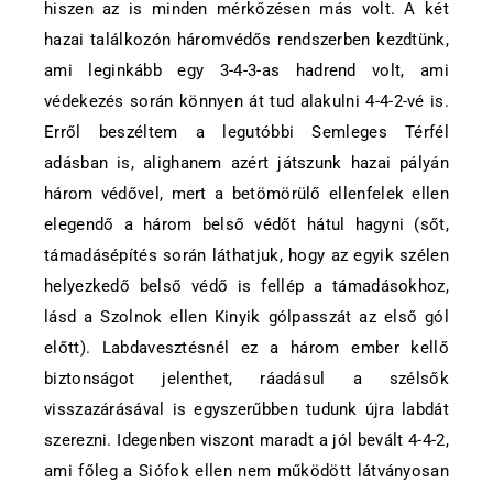
hiszen az is minden mérkőzésen más volt. A két
hazai találkozón háromvédős rendszerben kezdtünk,
ami leginkább egy 3-4-3-as hadrend volt, ami
védekezés során könnyen át tud alakulni 4-4-2-vé is.
Erről beszéltem a legutóbbi Semleges Térfél
adásban is, alighanem azért játszunk hazai pályán
három védővel, mert a betömörülő ellenfelek ellen
elegendő a három belső védőt hátul hagyni (sőt,
támadásépítés során láthatjuk, hogy az egyik szélen
helyezkedő belső védő is fellép a támadásokhoz,
lásd a Szolnok ellen Kinyik gólpasszát az első gól
előtt). Labdavesztésnél ez a három ember kellő
biztonságot jelenthet, ráadásul a szélsők
visszazárásával is egyszerűbben tudunk újra labdát
szerezni. Idegenben viszont maradt a jól bevált 4-4-2,
ami főleg a Siófok ellen nem működött látványosan