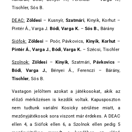
Tischler, Sós B.
DEAC:
Zöldesi
– Kusnyír,
Szatmári
, Kinyik, Korhut –
Pintér Á., Varga J.
Bódi
,
Varga K.
–
Sós B.
, Bárány
Siófok:
Zöldesi
– Poór, Pávkovics,
Kinyik
,
Korhut
–
Pintér Á.
,
Varga J.
,
Bódi
,
Varga K.
– Szécsi, Tischler
Szolnok:
Zöldesi
–
Kinyik
, Szatmári,
Pávkovics
–
Bódi
,
Varga J.
, Bényei Á., Ferenczi – Bárány,
Tischler
, Sós B.
Vastagon jelöltem azokat a játékosokat, akik az
előző mérkőzésen is kezdők voltak. Kapusposzton
nem tudtunk variálni Kosicky sérülése miatt, a
mezőnyjátékosok sora viszont már érdekes. A DEAC
ellen 4, a Siófok ellen 6, a Szolnok ellen pedig 5