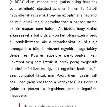
(a DEAC elleni meccs meg gyakorlatilag hazainak
volt tekinthető, ráadásul az ellenfél nem tanúsított
nagy ellenállást sem). Hogy mi az optimális hadrend,
és mit látunk majd leggyakrabban a szezon során,
azt én magam sem tudom. Az biztos, hogy Korhut
érkezésével a bal oldalunkon két olyan szélső védő
áll rendelkezésre, aki a támadásokat is jól tudja
támogatni, a túloldal viszont egyelőre nagy talány,
Bényei és Kusnyír egyelőre parkolópályán van,
Lakatost még nem láttuk, Kundrák pedig megsérült
az első mérkőzésen. Így ott egyelőre kísérletezés
szempontjából láttuk már Poórt (nem igazán vált
be), Sóst (nem erőssége a védekezés) és Bódit is
(talán itt játszott a legjobban, pont a legutóbbi
meccsen).
És mi a helyzet a fiatalokkal?