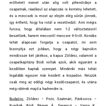
erőltetett menet után alig volt pihenőideje a
csapatnak, ráadásul az alapozás is kemény lehetett,
és a meccsek is most az elején elég sűrűn jönnek,
így érthető, hogy ha rotál a vezetőedző. Ami mégis
furcsa, hogy általában nem 1-2 változtatásról
beszélünk, hanem meccsről meccsre 4-5-ről. Kondás
tehát alaposan forgatja a csapatot, mi sem
bizonyítja ezt jobban, hogy a négy bajnokin
mindössze két játékos, a kapus Zöldesi, valamint a
csapatkapitány Bódi voltak azok, akik egyaránt a
kezdőben kaptak szerepet. Mindenki más tehát
legalább egyszer már kezdett a kispadon. Nézzük
csak meg az eddigi négy kezdőcsapatot, és utána
még rátérek majd a hadrendre is.
Budaörs:
Zöldesi – Poór, Szatmári, Pávkovics –
Kundrák, Bódi, Bényei Á., Ferenczi – Varga K.,