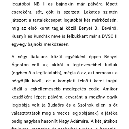
legutóbbi NB III-as bajnokin már pályára lépett
csereként, sőt, gólt is szerzett. Lakatos szintén
játszott a tartalékcsapat legutóbbi két mérkőzésén,
míg az első keret tagjai közül Bényei B., Bévárdi,
Kusnyír és Kundrák neve is felbukkant már a DVSC II
egy-egy bajnoki mérkőzésén.
A négy fiatalunk közül egyébként éppen Bényei
Ágoston volt az, akiről a legkevesebbet tudtuk
(egyben ő a legfiatalabb), mégis ő az, aki nemcsak a
négyőjük közül, de a komplett felnőtt keret tagjai
közül a legkellemesebb meglepetés eddig. Amikor
kezdőként lépett pályára, egyaránt a mezőny egyik
legjobbja volt (a Budaörs és a Szolnok ellen is őt
választottátok meg a meccs legjobbjának), a játéka
pedig nagyban hasonlít Nagy Ádáméra. A két játékos