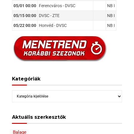
05/01 00:00
Ferencváros - DVSC
NB I
05/15 00:00
DVSC - ZTE
NB I
05/22 00:00
Honvéd - DVSC
NB I
Kategóriák
Kategóriák
Aktuális szerkesztők
Balage