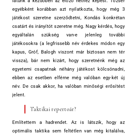
látunk a kezdőben az előző héthez képest. Tőzsér
egyébként korábban azt nyilatkozta, hogy még 3
játékost szeretne szerződtetni, Kondás konkrétan
csatárt és irányítót szeretne még. Nagy kérdés, hogy
egyáltalán szükség van-e jelenleg további
játékosokra (a legfrissebb név érdekes módon egy
kapus, Gróf, Balogh viszont már biztosan nem tér
vissza), bár nem kizárt, hogy szeretnénk még az
egyetemi csapatnak néhány játékost kölcsönadni,
ebben az esetben elférne még valóban egy-két új
név. De csak akkor, ha valóban minőségi erősítést
jelent.
Taktikai repertoár?
Említettem a hadrendet. Az is látszik, hogy az
optimális taktika sem feltétlen van még kitalálva,