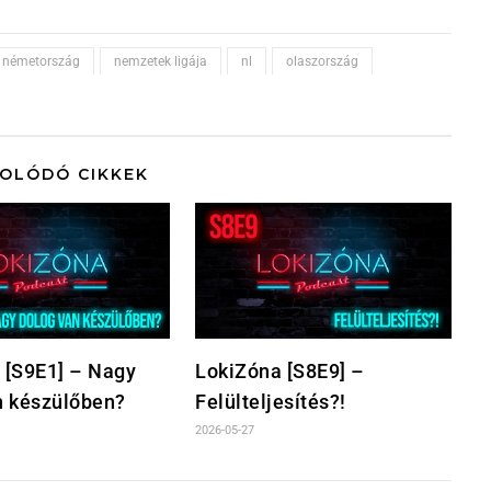
németország
nemzetek ligája
nl
olaszország
OLÓDÓ CIKKEK
 [S9E1] – Nagy
LokiZóna [S8E9] –
n készülőben?
Felülteljesítés?!
2026-05-27