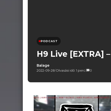
PODCAST
H9 Live [EXTRA] – 
Balage
2022-09-28
/
Olvasási idő: 1 perc
/
0