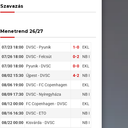
Szavazás
Menetrend 26/27
07/23 18:00
DVSC - Pyunik
1-0
EKL
07/26 18:00
DVSC - Felcsút
0-2
NB I
07/30 18:00
Pyunik - DVSC
0-0
EKL
08/02 15:30
Újpest - DVSC
4-2
NB I
08/06 19:00
DVSC - FC Copenhagen
EKL
08/09 17:30
DVSC - Nyíregyháza
NB I
08/12 00:00
FC Copenhagen - DVSC
EKL
08/16 16:30
DVSC - ETO
NB I
08/22 00:00
Kisvárda - DVSC
NB I