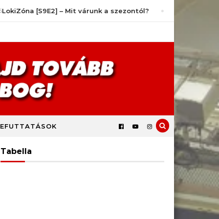
óna [S9E2] – Mit várunk a szezontól?
július 14, 2026
Lo
EFUTTATÁSOK
Tabella