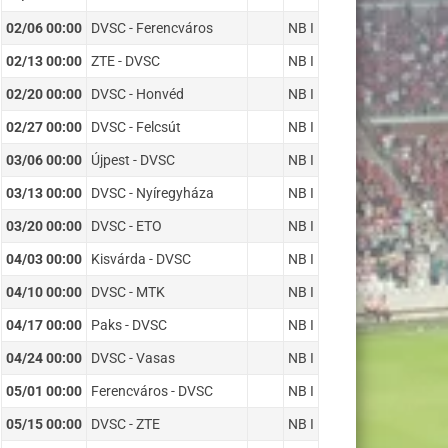
02/06 00:00
DVSC - Ferencváros
NB I
02/13 00:00
ZTE - DVSC
NB I
02/20 00:00
DVSC - Honvéd
NB I
02/27 00:00
DVSC - Felcsút
NB I
03/06 00:00
Újpest - DVSC
NB I
03/13 00:00
DVSC - Nyíregyháza
NB I
03/20 00:00
DVSC - ETO
NB I
04/03 00:00
Kisvárda - DVSC
NB I
04/10 00:00
DVSC - MTK
NB I
04/17 00:00
Paks - DVSC
NB I
04/24 00:00
DVSC - Vasas
NB I
05/01 00:00
Ferencváros - DVSC
NB I
05/15 00:00
DVSC - ZTE
NB I