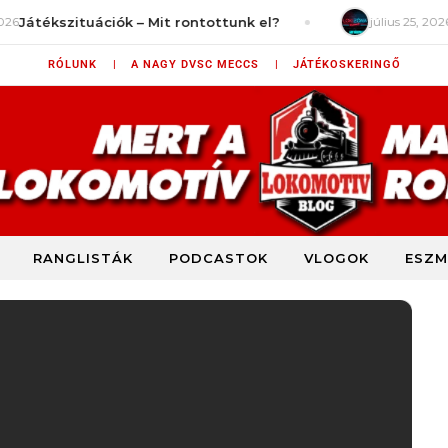
ékszituációk – Mit rontottunk el?
július 25, 2026
LokiZ
RÓLUNK |
A NAGY DVSC MECCS |
JÁTÉKOSKERINGŐ
RANGLISTÁK
PODCASTOK
VLOGOK
ESZM
DVSC szurkolói blog