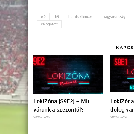
élő
h9
hamis kilences
magyarország
válogatott
KAPCS
LokiZóna [S9E2] – Mit
LokiZóna
várunk a szezontól?
dolog va
2026-07-25
2026-06-29