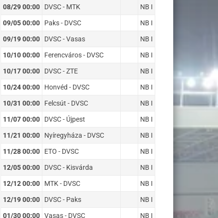
08/29 00:00
DVSC - MTK
NB I
09/05 00:00
Paks - DVSC
NB I
09/19 00:00
DVSC - Vasas
NB I
10/10 00:00
Ferencváros - DVSC
NB I
10/17 00:00
DVSC - ZTE
NB I
10/24 00:00
Honvéd - DVSC
NB I
10/31 00:00
Felcsút - DVSC
NB I
11/07 00:00
DVSC - Újpest
NB I
11/21 00:00
Nyíregyháza - DVSC
NB I
11/28 00:00
ETO - DVSC
NB I
12/05 00:00
DVSC - Kisvárda
NB I
12/12 00:00
MTK - DVSC
NB I
12/19 00:00
DVSC - Paks
NB I
01/30 00:00
Vasas - DVSC
NB I